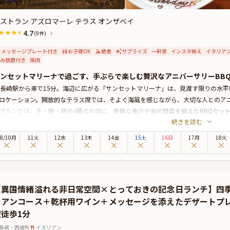
ストラン アズロマーレ テラス オンザベイ
4.7
(9件)
メッセージプレート付き
お子様OK
絶景
サプライズ
一軒家
インスタ映え
イタリア
み放題付き
焼肉
ンセットマリーナで過ごす、手ぶらで楽しむ贅沢なアニバーサリーBB
R長崎駅から車で15分。海辺に広がる「サンセットマリーナ」は、見渡す限りの水
ロケーション。開放的なテラス席では、そよぐ海風を感じながら、大切な人とのア
プランでは、牛・豚・鶏の4種のお肉に、新鮮な魚介や旬の野菜を揃えたBBQセッ
続きを読む
やかに彩ります。
ビールをはじめとする70種以上のアルコールやソフトドリンクが飲み放題で、海風
8
/
10
月
11火
12水
13木
14金
15土
16日
17月
18火
だけます。
友人やご家族との記念日にもぴったり。長崎駅前からの無料シャトルバスもご利用
い。
【異国情緒溢れる非日常空間×とっておきの記念日ランチ】四
リアンコース＋乾杯用ワイン＋メッセージを添えたデザートプレ
駅徒歩1分
長崎・西彼杵
イタリアン