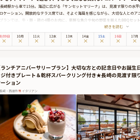
R長崎駅から車で15分。海辺に広がる「サンセットマリーナ」は、見渡す限りの水
ロケーション。開放的なテラス席では、そよぐ海風を感じながら、大切な人とのア
プランでは、牛・豚・鶏の4種のお肉に、新鮮な魚介や旬の野菜を揃えたBBQセッ
続きを読む
やかに彩ります。
ビールをはじめとする70種以上のアルコールやソフトドリンクが飲み放題で、海風
8
/
09
日
10月
11火
12水
13木
14金
15土
16日
17月
だけます。
友人やご家族との記念日にもぴったり。長崎駅前からの無料シャトルバスもご利用
い。
【ランチアニバーサリープラン】大切な方との記念日やお誕生
ージ付きプレート＆乾杯スパークリング付き★長崎の見渡す限り
ケーション
長崎・西彼杵
イタリアン