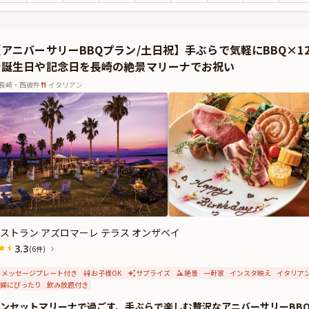
残る美食体験になること間違いありません。さらにはお祝いのシーンを華やかに彩
もご用意しております。
常から離れ、優雅なひとときを過ごす特別なアニバーサリーを「アマリアサロン」
【アニバーサリーBBQプラン/土日祝】手ぶらで気軽にBBQ×
★誕生日や記念日を長崎の絶景マリーナでお祝い
長崎・西彼杵
イタリアン
ストラン アズロマーレ テラス オンザベイ
3.3
(6件)
メッセージプレート付き
お子様OK
サプライズ
絶景
一軒家
インスタ映え
イタリア
婦にぴったり
飲み放題付き
ンセットマリーナで過ごす、手ぶらで楽しむ贅沢なアニバーサリーBB