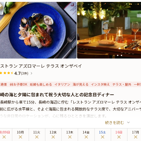
ストラン アズロマーレ テラス オンザベイ
4.7
(3件)
絶景
お子様OK
妊婦も楽しめる
イタリアン
海が見える
インスタ映え
テラス・屋外
一軒
崎の海と夕陽に包まれて祝う大切な人との記念日ディナー
R長崎駅から車で15分、長崎の海辺に佇む「レストラン アズロマーレ テラス オンザ
前に広がる水平線と、そよぐ海風に包まれる開放的なテラス席で、大切なアニバー
うな非日常のロケーションが、心に残るひとときを演出します。
続きを読む
プランでは、長崎の豊かな恵みをふんだんに取り入れたフルコースをご用意。地元
菜からメイン、デザートまで全6品を構成。旬の素材を丁寧に仕立てた一皿一皿が
8
/
09
日
10月
11火
12水
13木
14金
15土
16日
17月
念日を彩る特別なディナーとしてはもちろん、ご家族やご友人とのお祝いにも最適