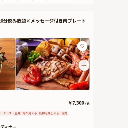
る乾杯用ドリンクと、メッセージを添えたデザートプレー
で心ゆくまでお楽しみください。
120分飲み放題×メッセージ付き肉プレート
￥
7,300
/
名
ン
テラス・屋外
海が見える
妊婦も楽しめる
焼肉
Qディナー