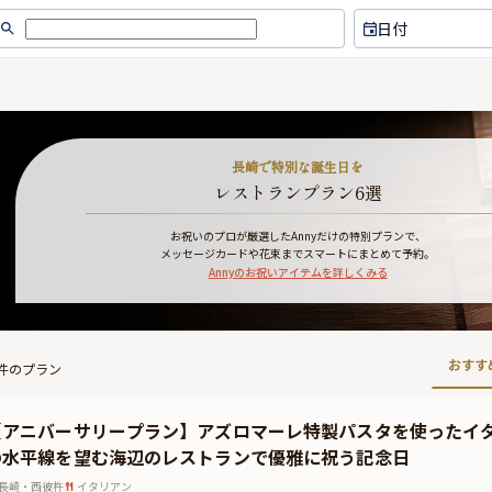
日付
長崎で特別な誕生日を
レストランプラン6選
お祝いのプロが厳選したAnnyだけの特別プランで、
メッセージカードや花束までスマートにまとめて予約。
Annyのお祝いアイテムを詳しくみる
おすす
件のプラン
【アニバーサリープラン】アズロマーレ特製パスタを使ったイ
の水平線を望む海辺のレストランで優雅に祝う記念日
長崎・西彼杵
イタリアン