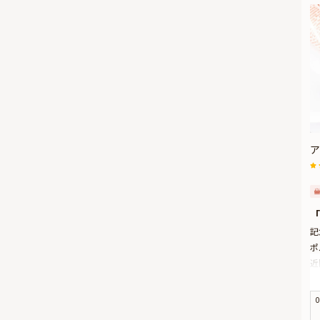
ア
「
記
ポ
近
ル
ち
0
お