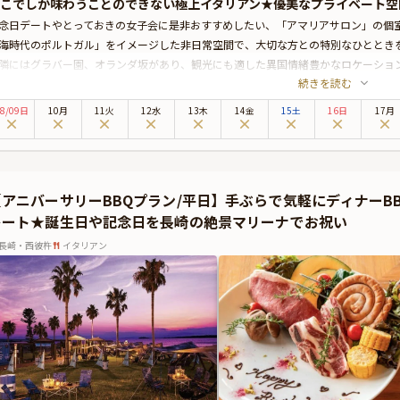
こでしか味わうことのできない極上イタリアン★優美なプライベート空
念日デートやとっておきの女子会に是非おすすめしたい、「アマリアサロン」の個
海時代のポルトガル」をイメージした非日常空間で、大切な方との特別なひととき
隣にはグラバー園、オランダ坂があり、観光にも適した異国情緒豊かなロケーショ
続きを読む
モントレ長崎の1階に位置する本格イタリアンレストランです。開放感のある、居
、本プランは個室確約なので、周りを気にせず寛ぎながらお食事をお楽しみいただ
8
/
09
日
10月
11火
12水
13木
14金
15土
16日
17月
召し上がりいただくのは、こだわりの旬食材を使用した極上のイタリアンコース。
残る美食体験になること間違いありません。さらにはお祝いのシーンを華やかに彩
もご用意しております。
常から離れ、優雅なひとときを過ごす特別なアニバーサリーを「アマリアサロン」
【アニバーサリーBBQプラン/平日】手ぶらで気軽にディナーB
レート★誕生日や記念日を長崎の絶景マリーナでお祝い
長崎・西彼杵
イタリアン