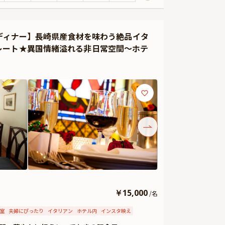
ーディナー】長崎県産食材を味わう絶品イタ
レート★異国情緒溢れる非日常空間〜ホテ
￥
15,000
/
名
室
夫婦にぴったり
イタリアン
ホテル内
インスタ映え