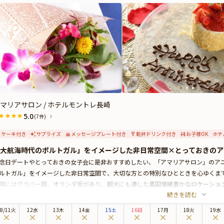
マリアサロン / ホテルモントレ長崎
5.0
(7件)
ケーキ付き
サプライズ
メッセージプレート付き
乾杯ドリンク付き
お子様OK
ホテ
大航海時代のポルトガル」をイメージした非日常空間×とっておきのア
念日デートやとっておきの女子会に是非おすすめしたい、「アマリアサロン」のア
ルトガル」をイメージした非日常空間で、大切な方との特別なひとときを心ゆくま
隣にはグラバー園、オランダ坂があり、観光にも適した異国情緒豊かなロケーショ
続きを読む
モントレ長崎の1階に位置する本格イタリアンレストランです。開放感のある、居
着いた雰囲気の中でお食事をお楽しみいただけます。
8
/
11
火
12水
13木
14金
15土
16日
17月
18火
19水
召し上がりいただくのは、こだわりの旬食材を使用した極上のイタリアンコース。