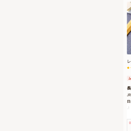
レ
長
J
目
よ
本
前
0
記