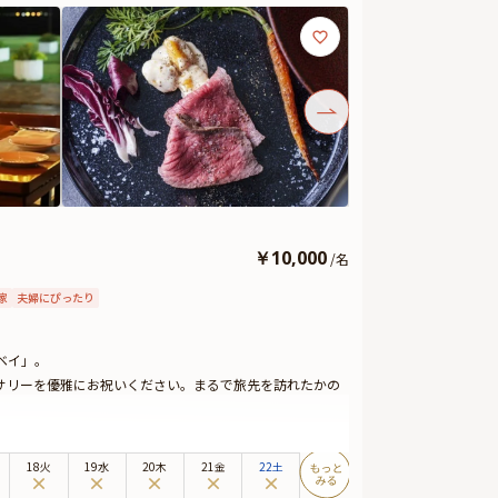
￥
10,000
/
名
家
夫婦にぴったり
ベイ」。
サリーを優雅にお祝いください。まるで旅先を訪れたかの
産の新鮮な食材を活かし、シェフ特製のパスタを中心に、
、長崎の風土を感じさせる味わいとなっています。
18火
19水
20木
21金
22土
なプランです。アズロマーレならではの温かなおもてなし