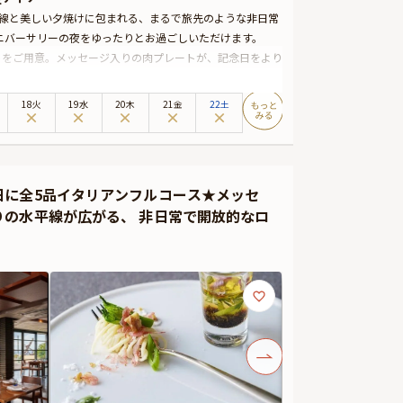
平線と美しい夕焼けに包まれる、まるで旅先のような非日常
ニバーサリーの夜をゆったりとお過ごしいただけます。
トをご用意。メッセージ入りの肉プレートが、記念日をより
の中、お好みのスタイルで楽しめるリゾートBBQを満喫い
18火
19水
20木
21金
22土
いただけますので、ご予約時にお気軽にお問い合わせくだ
日に全5品イタリアンフルコース★メッセ
の水平線が広がる、 非日常で開放的なロ