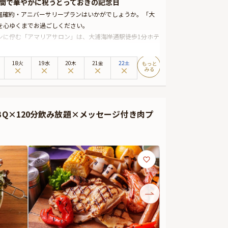
間で華やかに祝うとっておきの記念日
室確約・アニバーサリープランはいかがでしょうか。「大
を心ゆくまでお過ごしください。
ンに佇む「アマリアサロン」は、大浦海岸通駅徒歩1分ホテ
心地の良い店内は大切な方との特別な記念日にぴったり。ま
けます。
18火
19水
20木
21金
22土
四季折々の地元食材が織りなす、目にも美しい逸品は記憶
る乾杯用ドリンクと、メッセージを添えたデザートプレー
で心ゆくまでお楽しみください。
BQ×120分飲み放題×メッセージ付き肉プ