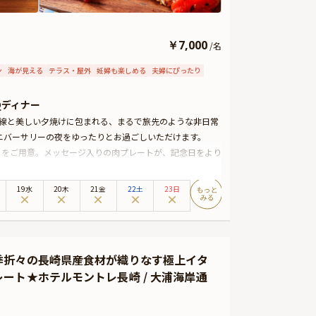
￥
7,000
/
名
ン
海が見える
テラス・屋外
妊婦も楽しめる
夫婦にぴったり
Qディナー
平線と美しい夕焼けに包まれる、まるで旅先のような非日常
ニバーサリーの夜をゆったりとお過ごしいただけます。
トをご用意。メッセージ入りの肉プレートが、記念日をより
の中、お好みのスタイルで楽しめるリゾートBBQを満喫い
19水
20木
21金
22土
23日
いただけますので、ご予約時にお気軽にお問い合わせくだ
季折々の長崎県産食材が織りなす極上イタ
ート★ホテルモントレ長崎 / 大浦海岸通