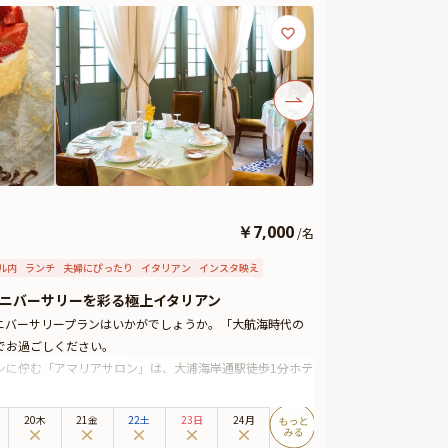
￥
7,000
/
名
ル内
ランチ
夫婦にぴったり
イタリアン
インスタ映え
ニバーサリーを彩る極上イタリアン
ニバーサリープランはいかがでしょうか。「大航海時代の
でお過ごしください。
ンに佇む「アマリアサロン」は、大浦海岸通駅徒歩1分ホテ
心地の良い店内は大切な方との特別な記念日にぴったり。落
20木
21金
22土
23日
24月
四季折々の地元食材が織りなす、目にも美しい逸品は記憶