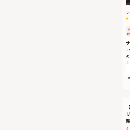
レ
飲
サ
J
の
本
華
生
0
た
ご
さ