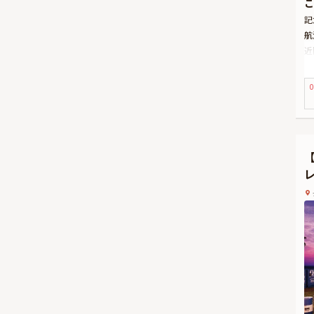
こ
記
航
近
ル
た
0
お
に
ト
日