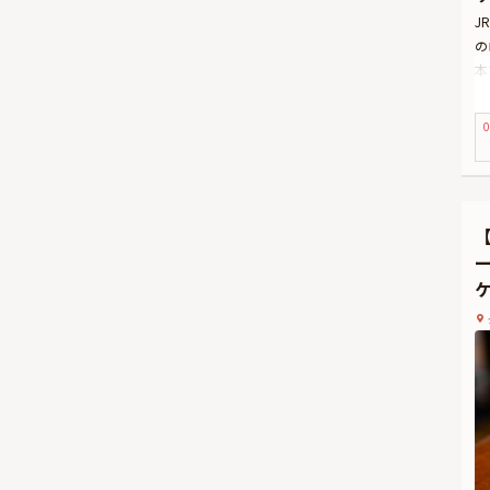
J
の
本
華
生
0
た
ご
さ