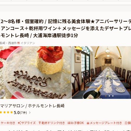
ともに、心に残るアニバーサリーの夜をお過ごしください。
【2〜8名様・個室確約 / 記憶に残る美食体験★アニバーサリ
リアンコース＋乾杯用ワイン＋メッセージを添えたデザートプ
ルモントレ長崎 / 大浦海岸通駅徒歩1分
長崎・西彼杵
イタリアン
マリアサロン / ホテルモントレ長崎
5.0
(7件)
ケーキ付き
サプライズ
乾杯ドリンク付き
お子様OK
メッセージプレート付き
個