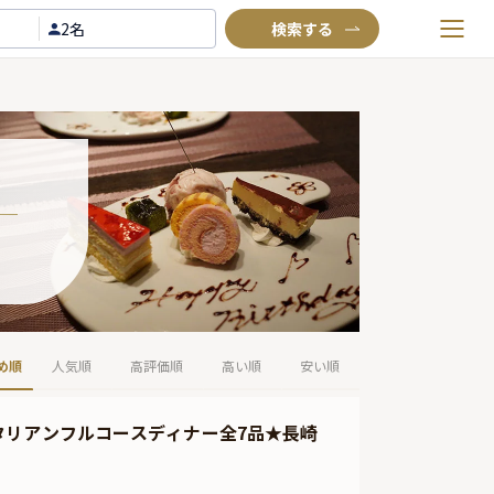
2名
お気に入りプラン
閲覧履歴
TOP
Annyお祝い体験について
Annyお祝いアイテムについて
よくあるご質問
お問い合わせ
め順
人気順
高評価順
高い順
安い順
タリアンフルコースディナー全7品★長崎