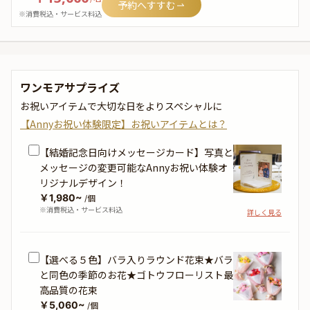
予約へすすむ
※消費税込・サービス料込
ワンモアサプライズ
お祝いアイテムで大切な日をよりスペシャルに
【Annyお祝い体験限定】お祝いアイテムとは？
【結婚記念日向けメッセージカード】写真と
メッセージの変更可能なAnnyお祝い体験オ
リジナルデザイン！
￥1,980~
/個
※消費税込・サービス料込
詳しく見る
【選べる５色】バラ入りラウンド花束★バラ
と同色の季節のお花★ゴトウフローリスト最
高品質の花束
￥5,060~
/個