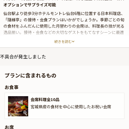
オプションでサプライズ可能
仙台駅より徒歩3分ホテルモントレ仙台6階に位置する日本料理店、
「隨縁亭」の接待・会食プランはいかがでしょうか。季節ごとの旬
の食材をふんだんに使用した月替わりの会席は、料理長の技が光る
逸品揃い。接待・会食などの大切なゲストをもてなすシーンに最適
な名店です。
続きを読む
洗練された和の趣溢れる店内は居心地が良く、個室では周りを気に
不具合が発生しました
することなくお寛ぎいただけます。本プランでお召し上がりいただ
くのは、新鮮食材を使用した彩り豊かな特別会席。大切なゲストへ
のおもてなしにふさわしい最高の一皿を料理長が丁寧に仕上げま
プランに含まれるもの
す。ここでしか味わえない逸品が、とっておきのビジネスディナー
を華やかに彩ることでしょう。料理長のこだわりが詰まった逸品は
お食事
目にも美しく、記憶に残る美食体験になること間違いありません。
会席料理全10品
さらに本プランでは、有料オプションで、ゲストへのサプライズに
宮城県産の食材を中心に使用したお祝い会席
ぴったりなギフト・カスタマイズ可能なメッセージカードなどをお
付けすることが出来ます。メッセージカードは着席時に、ギフトは
デザートタイムにご予約主様にお渡し致しますので、サプライズに
お役立てください。詳しくは本ページ中段の「お祝いアイテム」の
お席