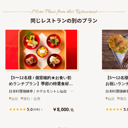
More Plans from this Restaurant
同じレストランの別のプラン
【5〜12名様 / 個室確約★お食い初
【5〜12名
めランチプラン】季節の特選食材を
お祝いラン
味わうお祝い会席全9品＋乾杯ドリ
材を味わう
日本料理隨縁亭 / ホテルモントレ仙台　
日本料理隨縁亭
ンク★お子様の健やかな成長をお祝
ドリンク★
(ズイエンテイ ホテルモントレセンダイ)
(ズイエンテイ
仙台
懐石・会席
仙台
懐石
い〜仙台駅徒歩3分・ホテルモント
★大切なお
レ仙台
デーを和個
￥8,000
5.0
5.
/
名
(4件)
3分・ホテ