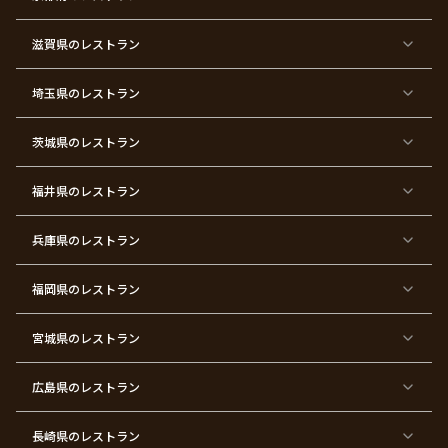
タ
マ
い
イ
ス
ン
パ
ー
滋賀県
のレストラン
テ
ィ
ー
埼玉県
のレストラン
東
東
東
東
東
東
東
東
京
京
京
京
京
京
京
京
都
都
都
都
都
都
都
都
茨城県
のレストラン
×
×
×
×
×
×
×
×
サ
忘
結
入
長
ハ
ハ
入
プ
年
婚
学
寿
ー
ロ
園
ラ
会
式
式
フ
ウ
式
福井県
のレストラン
イ
二
バ
ィ
ズ
次
ー
ン
パ
会
ス
パ
ー
デ
ー
兵庫県
のレストラン
テ
ー
テ
ィ
ィ
ー
ー
福岡県
のレストラン
東
東
東
東
東
東京
東
東
京
京
京
京
京
都×
京
京
都
都
都
都
都
顔合
都
都
宮城県
×
のレストラン
×
×
×
×
わ
×
×
ベ
フ
結
お
お
せ・
ウ
デ
ビ
ァ
婚
食
宮
結納
ェ
ー
ー
ー
祝
い
参
デ
ト
シ
ス
い
初
り
ィ
広島県
のレストラン
ャ
ト
パ
め
ン
ワ
バ
ー
グ
ー
ー
テ
パ
ス
ィ
ー
長崎県
のレストラン
デ
ー
テ