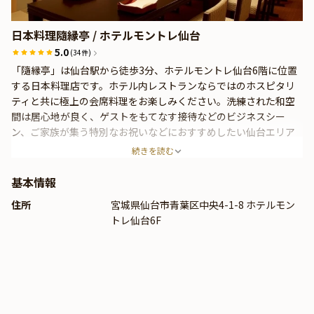
日本料理隨縁亭 / ホテルモントレ仙台
5.0
(34件)
「隨縁亭」は仙台駅から徒歩3分、ホテルモントレ仙台6階に位置
する日本料理店です。ホテル内レストランならではのホスピタリ
ティと共に極上の会席料理をお楽しみください。洗練された和空
間は居心地が良く、ゲストをもてなす接待などのビジネスシー
ン、ご家族が集う特別なお祝いなどにおすすめしたい仙台エリア
の名店です。厳選食材を使用したお料理の数々は目にも美しく、
続きを読む
四季折々の美食を存分にご堪能いただけます。五感で楽しむ至福
のひとときを心ゆくまでお過ごしください。
基本情報
住所
宮城県仙台市青葉区中央4-1-8 ホテルモン
トレ仙台6F