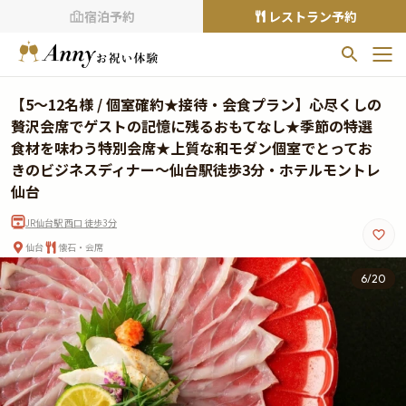
宿泊予約
レストラン予約
お気に入りプラン
【5〜12名様 / 個室確約★接待・会食プラン】心尽くしの
お気に入りの登録がありません
贅沢会席でゲストの記憶に残るおもてなし★季節の特選
食材を味わう特別会席★上質な和モダン個室でとってお
プランの
をクリックすることで
きのビジネスディナー〜仙台駅徒歩3分・ホテルモントレ
お気に入りに追加できます。
仙台
閲覧履歴
JR仙台駅 西口 徒歩3分
閲覧履歴はありません
仙台
懐石・会席
過去に見たお店が最大10件まで表示されます。
6
/
20
10件を超えると、古いものから順に削除されます。
TOP
Annyお祝い体験について
Annyお祝いアイテムについて