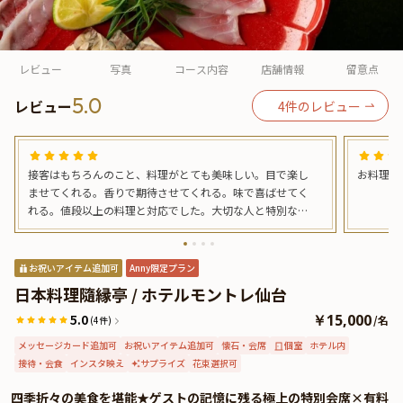
よくあるご質問
お問い合わせ
レビュー
写真
コース内容
店舗情報
留意点
5.0
レビュー
4
件のレビュー
接客はもちろんのこと、料理がとても美味しい。目で楽し
お料理、
ませてくれる。香りで期待させてくれる。味で喜ばせてく
れる。値段以上の料理と対応でした。大切な人と特別な時
間を過ごすには最高のお店です。
お祝いアイテム追加可
Anny限定プラン
日本料理隨縁亭 / ホテルモントレ仙台
5.0
￥15,000
/
名
(4件)
メッセージカード追加可
お祝いアイテム追加可
懐石・会席
個室
ホテル内
接待・会食
インスタ映え
サプライズ
花束選択可
四季折々の美食を堪能★ゲストの記憶に残る極上の特別会席×有料