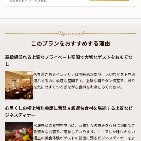
※消費税込・サービス料込
Recommend
このプランをおすすめする理由
高級感溢れる上質なプライベート空間で大切なゲストをおもてな
し
落ち着きあるインテリアは高級感があり、大切なゲストをお
連れするのに最適な空間です。上質な和モダン個室で、周り
を気にせずくつろぎながら食事をお楽しみください。
心尽くしの極上特別会席に舌鼓★厳選旬食材を堪能する上質なビ
ジネスディナー
宮城県産の食材を中心に、四季折々の恵みを存分に堪能でき
る贅沢な内容でご用意しております。ここでしか味わえない
極上の美食体験がゲストの記憶に残るビジネスディナーをよ