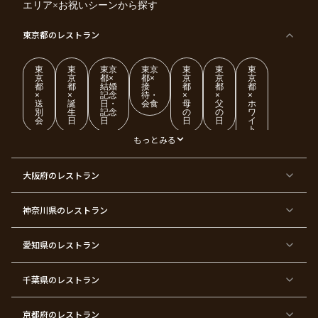
エリア×お祝いシーンから探す
東京都
のレストラン
東
東
東京
東京
東
東
東
京
京
都×
都×
京
京
京
都
都
結婚
接
都
都
都
×
×
記念
待・
×
×
×
送
誕
日・
会食
母
父
ホ
別
生
記念
の
の
ワ
会
日
日
日
日
イ
ト
デ
もっとみる
ー
東
東
東
東
東
東
東
東
大阪府
のレストラン
京
京
京
京
京
京
京
京
都
都
都
都
都
都
都
都
×
×
×
×
×
×
×
×
ク
金
銀
プ
女
米
古
還
神奈川県
のレストラン
リ
婚
婚
ロ
子
寿
希
暦
ス
式
式
ポ
会
マ
ー
ス
ズ
愛知県
のレストラン
東
東
東
東
東
東
東
東
京
京
京
京
京
京
京
京
千葉県
都
のレストラン
都
都
都
都
都
都
都
×
×
×
×
×
×
×
×
バ
七
婚
成
ク
内
退
卒
レ
五
約
人
リ
定
職
業
ン
三
式
ス
祝
式
京都府
のレストラン