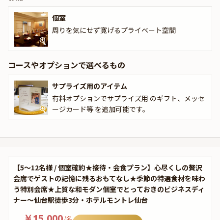
欄で、選んで頂けます。
個室
また、「隨縁亭」では、宮城県産の日本酒を豊富に取り揃えており
周りを気にせず寛げるプライベート空間
ます。極上のお料理と上質なお酒の相性を是非お楽しみください。
記憶に残る、とっておきの贅沢なひとときになることをお約束いた
します。
コースやオプションで選べるもの
サプライズ用のアイテム
有料オプションでサプライズ用 のギフト、メッセ
ージカード等 を追加可能です。
【5〜12名様 / 個室確約★接待・会食プラン】心尽くしの贅沢
会席でゲストの記憶に残るおもてなし★季節の特選食材を味わ
う特別会席★上質な和モダン個室でとっておきのビジネスディ
ナー〜仙台駅徒歩3分・ホテルモントレ仙台
￥15,000
/
名