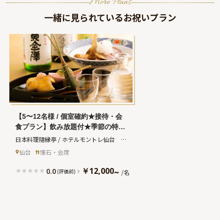
More Plans
一緒に見られているお祝いプラン
【5〜12名様 / 個室確約★接待・会
食プラン】飲み放題付★季節の特選
食材を味わう特別会席〜上質な和モ
日本料理隨縁亭 / ホテルモントレ仙台　
ダン個室でとっておきのビジネスデ
(ズイエンテイ ホテルモントレセンダイ)
仙台
懐石・会席
ィナー仙台駅徒歩3分・ホテルモン
トレ仙台
￥12,000
0.0
~
(評価前)
/名