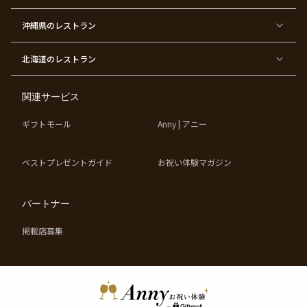
ー
ィ
ー
沖縄県
のレストラン
東
東
東
東
京
京
京
京
都
都
都
都
北海道
のレストラン
×
×
×
×
お
大
歓
同
子
人
迎
窓
様
数
会
会
の
の
関連サービス
お
お
誕
祝
生
い
ギフトモール
Anny | アニー
日
ベストプレゼントガイド
お祝い体験マガジン
パートナー
掲載店募集