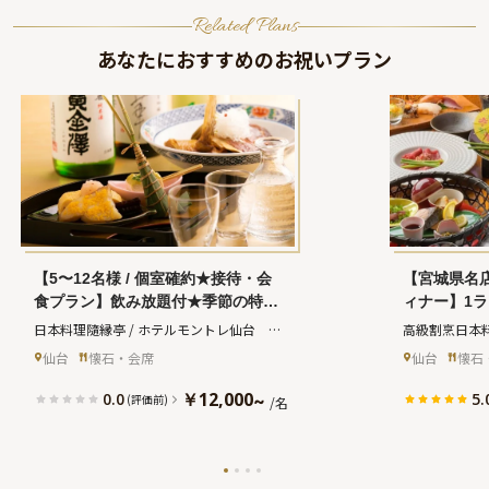
Related Plans
あなたにおすすめのお祝いプラン
【5〜12名様 / 個室確約★接待・会
【宮城県名
食プラン】飲み放題付★季節の特選
ィナー】1
食材を味わう特別会席〜上質な和モ
べて感動！
日本料理隨縁亭 / ホテルモントレ仙台　
高級割烹日本
ダン個室でとっておきのビジネスデ
上会席プラン
(ズイエンテイ ホテルモントレセンダイ)
ウカッポウニ
仙台
懐石・会席
仙台
懐石
ィナー仙台駅徒歩3分・ホテルモン
と共に過ご
リエ)
トレ仙台
￥12,000
0.0
5.
~
(評価前)
/名