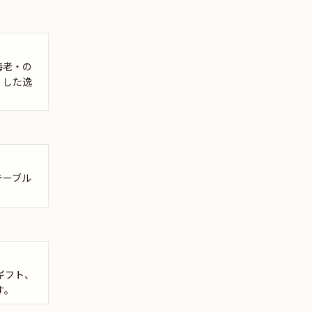
した味わいを殊の外楽しめる幸せ
ジカードは着席時に、花束やギフトはデザートタイムにご予約主様にお
に出会えました。 記念日にはもち
い。詳しくは本ページ中段の「お祝いアイテム」の欄で、選んでいただ
ろんのこと、りょこうなどの特別
な日、デートなどにもおすすめだ
し グルメ通なひとがうなるほど、
海老・の
上のアニバーサリープランは、大切な人との記念日をさらに特別なものにしま
おいしすぎて感激しました。 デザ
くした逸
きをお過ごしください。
ートのチーズケーキは濃厚であり
ながら後味がさっぱり、なのに ミ
ルキーでまったくくどさがないの
だけど2層に分かれてるので、 層
をべつべつにお口に運んで楽しめ
たり、いっしょにあじわったり
と、贅沢にあじわえる一品でし
テーブル
た。 ☆5つだったら、たぶん☆20
個くらいつけちゃいそうなほどす
ばらしいお店で、 横浜の人気店な
のがとてもよくわかる素敵すぎる
お店でした。 気になる方は、ぜ
ひ、行ってみて、舌ですばらしさ
を確かめてみてほしいなと思いま
ギフト、
す。
す。