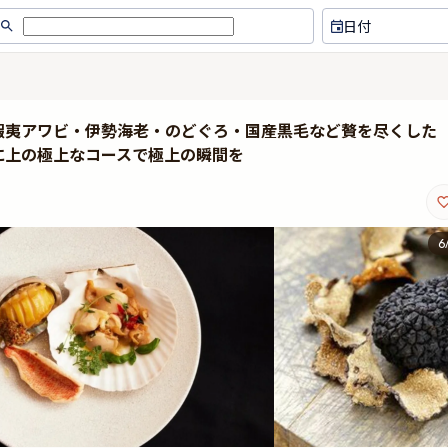
日付
蝦夷アワビ・伊勢海老・のどぐろ・国産黒毛など贅を尽くした
のさらに上の極上なコースで極上の瞬間を
6
ショートコースをオーダーさせて
Grado superlativoコー
もらうことにしました。 感想とし
ました。 全てのお料理が
ては、まずびっくりなのがシェフ
クでは収まらないくらい贅
自ら、毎月のメニューにあわせ
品でした。 季節や仕入れ
て、 ペアリングワインをひとつひ
メニュー内容も変わる為、
とつ厳選しながら吟味して選ばれ
の内容を楽しみに食事の日
ているところ。 ソムリエさんでは
ことができました。 個室
なく、シェフが愛を注ぎながら作
は記念日にぴったりで、1
られてる姿勢をかんじるお料理、
い2階席を履き物を脱いで