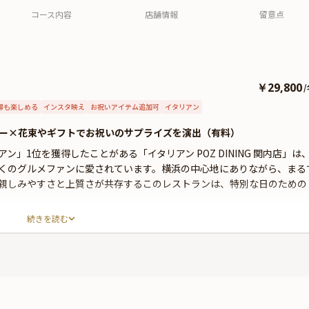
おもてなし、お料理とペアリング
用出来ます。
コース内容
店舗情報
留意点
のベストマッチに大感激！ 神の舌
をお持ちなんじゃないかというく
らい感動しました。 旬のお野菜の
バーニャカウダ、お魚の冷前菜、
前菜盛り合わせ、スープ、パス
￥29,800
/
タ、お魚のメインディッシュ、 そ
婦も楽しめる
インスタ映え
して最後のチーズケーキ。お料理
お祝いアイテム追加可
イタリアン
に合わせて、スパークリングから
ー×花束やギフトでお祝いのサプライズを演出（有料）
はじまり、 4から5杯のワインをペ
アリングで戴いたのには驚きまし
」1位を獲得したことがある「イタリアン POZ DINING 関内店」は
た。 また、マリアージュがすごす
くのグルメファンに愛されています。横浜の中心地にありながら、まる
ぎて、お魚やチーズ、その他その
親しみやすさと上質さが共存するこのレストランは、特別な日のための
お料理ごとに合わせられた マリア
ージュを体験すると、おそらく、
他店のペアリングがかなりものた
続きを読む
ならではの贅沢な「Grado superlativo」コースを提供します。宮崎キ
りなくなるほど、 ファンタジスタ
る最高級食材を、シェフの卓越した技術でさらに引き立てています。料
なくらいに味が激変したり、パン
美味しさを最大限に引き出し、五感を満たす至福の一皿一皿が揃いま
チが出てきたり、お料理の前後
れるたびに新たな感動をもたらします。
で、 ワインが風味を変えてくれる
おかげで口の中がいつもすべての
味覚をオンパレードのように 多用
ーサリーにぴったりな花束・ギフト・カスタマイズ可能なメッセージカ