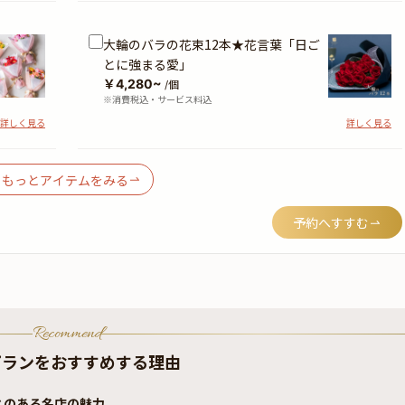
大輪のバラの花束12本★花言葉「日ご
とに強まる愛」
￥4,280~
/個
※消費税込・サービス料込
詳しく見る
詳しく見る
もっとアイテムをみる
予約へすすむ
Recommend
プランをおすすめする理由
とのある名店の魅力