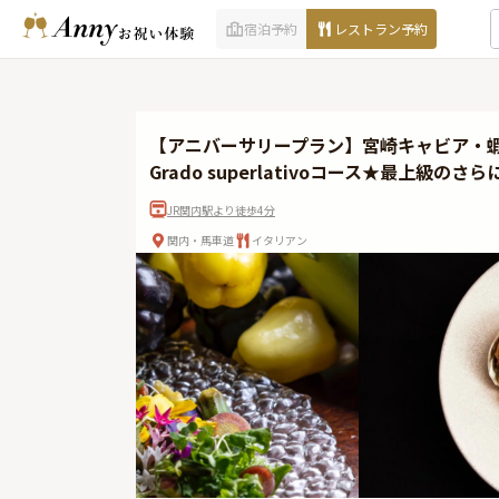
宿泊予約
レストラン予約
【アニバーサリープラン】宮崎キャビア・
Grado superlativoコース★最上級
JR関内駅より徒歩4分
関内・馬車道
イタリアン