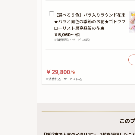
【選べる５色】バラ入りラウンド花束
★バラと同色の季節のお花★ゴトウフ
ローリスト最高品質の花束
￥5,060~
/個
※消費税込・サービス料込
￥29,800
/
名
※消費税込・サービス料込
この
「横浜市で人気のイタリアン」1位を獲得したこ