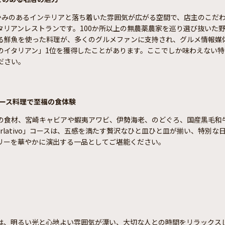
は、温かみのあるインテリアと落ち着いた雰囲気が広がる空間で、店主のこだ
タリアンレストランです。100か所以上の無農薬農家を巡り選び抜いた
る鮮魚を使った料理が、多くのグルメファンに支持され、グルメ情報媒
のイタリアン」1位を獲得したことがあります。ここでしか味わえない特
ださい。
ース料理で至福の食体験
の食材、宮崎キャビアや蝦夷アワビ、伊勢海老、のどぐろ、国産黒毛和
uperlativo」コースは、五感を満たす贅沢なひと皿ひと皿が揃い、特別な
リーを華やかに演出する一品としてご堪能ください。
は、明るい光と心地よい雰囲気が漂い、大切な人との時間をリラックス