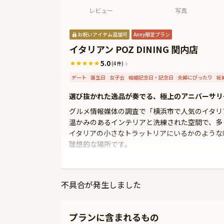
レビュー
写真
お祝いアイテム追加可
Anny限定プラン
イタリアン POZ DINING 関内店
5.0
(4件)
デート
誕生日
女子会
結婚記念日・記念日
夫婦にぴったり
妊
選び抜かれた逸品が奏でる、極上のアニバーサリ
グルメ情報媒体の調査で「横浜市で人気のイタリアン
温かみのあるインテリアと洗練された空間で、多
イタリアの小さなトラットリアにいるかのような
理想的な場所です。
このアニバーサリープランでは、「POZ DINING」
ャビア、伊勢海老、国産黒毛和牛など、日本が誇
不具合が発生しました
は、ただ贅沢なだけではなく、素材の持つ本来の
す。ここでしか味わえない特別なひとときが、訪
プランに含まれるもの
さらに本プランでは、有料オプションで、アニバ