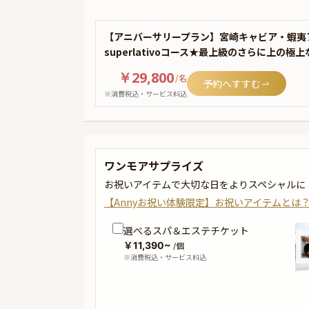
【アニバーサリープラン】宮崎キャビア・蝦夷ア
superlativoコース★最上級のさらに上の
￥29,800
/
名
予約へすすむ
※消費税込・サービス料込
ワンモアサプライズ
お祝いアイテムで大切な日をよりスペシャルに
【Annyお祝い体験限定】お祝いアイテムとは
選べるスパ＆エステチケット
￥11,390~
/個
※消費税込・サービス料込