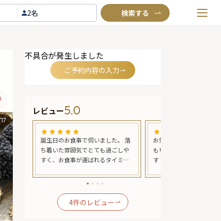
2名
お気に入りプラン
不具合が発生しました
閲覧履歴
ご予約内容の入力
TOP
Annyお祝い体験について
5.0
レビュー
Annyお祝いアイテムについて
/
17
よくあるご質問
スを注文し
誕生日のお食事で伺いました。 落
お気に入りのお店 コース
お問い合わせ
ワンラン
ち着いた雰囲気でとても過ごしや
もちょうどよく 全て美味
沢で絶
すく、お食事が運ばれるタイミン
す！ プリンは苦手なんですが ここ
によって
グも良かったです。 おすすめいた
のプリンはとても美味し
コース
だくワインは、そのままとお食事
を待つ
と一緒に飲むのでは味わいも異な
の雰囲気
り楽しいひとときでした。 シェフ
4
件のレビュー
つしか無
との会話も楽しめます。 食後のカ
広々と利
フェまで拘りのあるとても素敵な