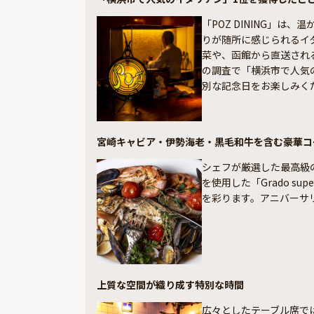
「POZ DINING」
りが随所に感じられるイ
菜や、函館から直送され
の調査で「横浜市で人気
別な記念日をお楽しみく
宮崎キャビア・伊勢海老・黒毛和牛を含む豪華コ
シェフが厳選した最高級
を使用した「Grado s
を彩ります。アニバーサ
上質な空間が織り成す特別な時間
広々としたテーブル席で