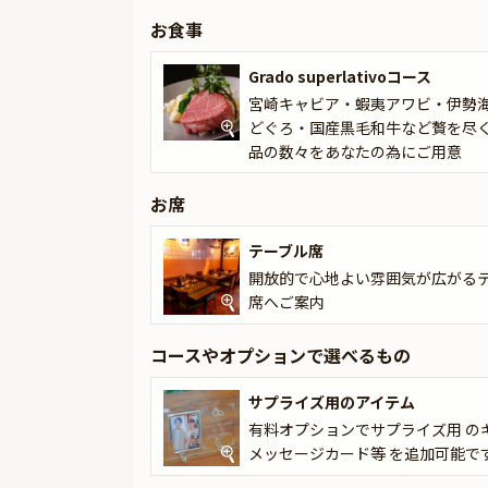
ードなどをお付けすることができます。メッセー
お食事
渡し致しますので、サプライズにお役立てくださ
ます。
Grado superlativoコース
宮崎キャビア・蝦夷アワビ・伊勢
「POZ DINING」だからこそ叶う、この極
どぐろ・国産黒毛和牛など贅を尽
す。最高の料理とおもてなしで、心に残るひとと
品の数々をあなたの為にご用意
お席
テーブル席
開放的で心地よい雰囲気が広がる
席へご案内
コースやオプションで選べるもの
サプライズ用のアイテム
有料オプションでサプライズ用 の
メッセージカード等 を追加可能で