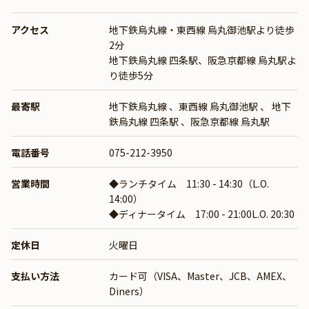
アクセス
地下鉄烏丸線・東西線 烏丸御池駅より徒歩
2分
地下鉄烏丸線 四条駅、阪急京都線 烏丸駅よ
り徒歩5分
最寄駅
地下鉄烏丸線
、
東西線 烏丸御池駅
、
地下
鉄烏丸線 四条駅
、
阪急京都線 烏丸駅
電話番号
075-212-3950
営業時間
◆ランチタイム 11:30 - 14:30（L.O.
14:00）
◆ディナータイム 17:00 - 21:00L.O. 20:30
定休日
火曜日
支払い方法
カード可（VISA、Master、JCB、AMEX、
Diners）