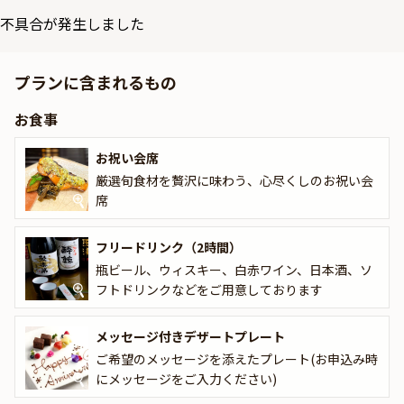
不具合が発生しました
本プランでは、旬の味覚を贅沢に味わうお祝い会席 をご用意。料理
長が厳選した上質な食材を使用し、季節の恵みを生かした一皿一皿
を丁寧に仕上げます。美しい器とともに、目にも華やかな和の美食
プランに含まれるもの
をご堪能ください。
お食事
また、特典として フリードリンク をご用意。ビールや日本酒、ソ
フトドリンクなど豊富な種類からお選びいただけます。さらに、メ
お祝い会席
ッセージ付きデザートプレートで、特別な日を華やかに演出。大切
厳選旬食材を贅沢に味わう、心尽くしのお祝い会
な方へのサプライズにも最適です。
席
ホテル内レストランならではのホスピタリティとともに、心尽くし
の会席料理を味わいながら、和の趣あふれる空間で特別なアニバー
フリードリンク（2時間）
サリーをお過ごしください。
瓶ビール、ウィスキー、白赤ワイン、日本酒、ソ
フトドリンクなどをご用意しております
★本プランでは、有料オプションで、アニバーサリーにぴったりな
花束・ギフト・カスタマイズ可能なメッセージカードなどをお付け
メッセージ付きデザートプレート
することが出来ます。メッセージカードは着席時に、花束やギフト
はデザートタイムにご予約主様にお渡し致しますので、サプライズ
ご希望のメッセージを添えたプレート(お申込み時
にお役立てください。詳しくは本ページ中段の「お祝いアイテム」
にメッセージをご入力ください)
の欄で、お選びいただけます。