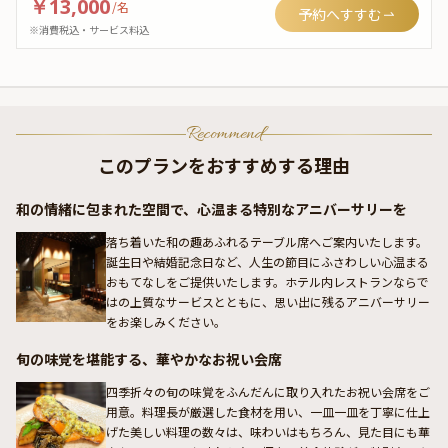
￥13,000
/
名
予約へすすむ
※消費税込・サービス料込
Recommend
このプランをおすすめする理由
和の情緒に包まれた空間で、心温まる特別なアニバーサリーを
落ち着いた和の趣あふれるテーブル席へご案内いたします。
誕生日や結婚記念日など、人生の節目にふさわしい心温まる
おもてなしをご提供いたします。ホテル内レストランならで
はの上質なサービスとともに、思い出に残るアニバーサリー
をお楽しみください。
旬の味覚を堪能する、華やかなお祝い会席
四季折々の旬の味覚をふんだんに取り入れたお祝い会席をご
用意。料理長が厳選した食材を用い、一皿一皿を丁寧に仕上
げた美しい料理の数々は、味わいはもちろん、見た目にも華