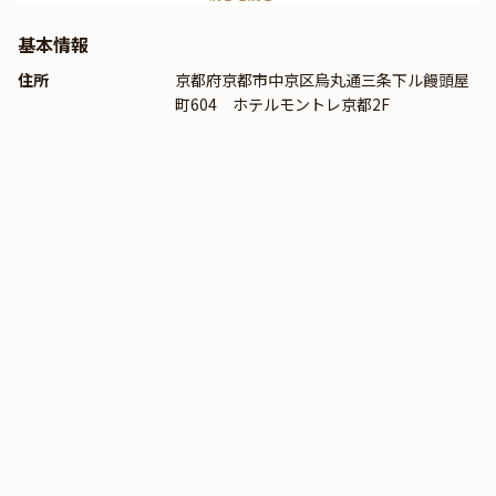
が集う特別なお祝いなどにぴったり。厳選食材を使用したお料理
の数々は目にも美しく、四季折々の美食を存分にご堪能いただけ
基本情報
ます。五感で楽しむ至福のひとときを心ゆくまでお過ごしくださ
住所
京都府京都市中京区烏丸通三条下ル饅頭屋
い。
町604 ホテルモントレ京都2F