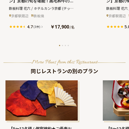
ン】京都の旬を堪能！黒毛和牛の鉄
ン】京都の
板焼きなど全9品ディナー＋乾杯ド
板焼きなど
鉄板料理 花六 / ホテルカンラ京都
(テッパ
鉄板料理 花六
リンク★東本願寺近くのデザインホ
リンク＋ホ
ンリョウリ ハナロク ホテルカンラキョウ
ンリョウリ ハ
京都駅周辺
鉄板焼
京都駅周辺
テル★
願寺近くの
ト)
ト)
￥17,900
4.7
5.
/
名
(3件)
More Plans from this Restaurant
同じレストランの別のプラン
【5〜12名様 / 個室確約★ご長寿お
【5〜12名