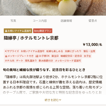
よくあるご質問
お問い合わせ
写真
コース内容
店舗情報
留意点
お祝いアイテム追加可
Anny限定プラン
隨縁亭 / ホテルモントレ京都
￥13,000
/
名
サプライズ
お祝いアイテム追加可
妊婦も楽しめる
夫婦にぴったり
懐石・会席
メッセージプレート付き
お子様OK
誕生日
結婚記念日・記念日
女子会
ホテル内
デート
授乳室あり
飲み放題付き
メッセージカード追加可
旬の美味と繊細な技が織りなす、記念日を彩るひととき
「隨縁亭」は烏丸御池駅より徒歩2分、ホテルモントレ京都2階に位
置する日本料理店です。石畳と縁側が趣を添える店内は、歴史情緒
あふれる京都の風情を感じられる上質な空間。落ち着いた和モダン
のテーブル席で、ご家族や大切な方と特別な記念日をゆったりとお
過ごしいただけます。誕生日や結婚記念日など、心に残るひととき
続きを読む
をお届けいたします。