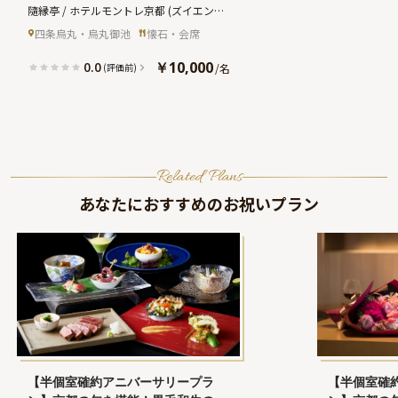
のお祝い会席＋メッセージ付きデザ
隨縁亭 / ホテルモントレ京都
(ズイエンテ
ートプレート＋フリードリンク付き
イ)
四条烏丸・烏丸御池
懐石・会席
★和の趣あふれる上質な空間で祝う
特別な記念日～ホテルモントレ京
￥10,000
0.0
/
名
(評価前)
都・烏丸御池駅徒歩2分
Related Plans
あなたにおすすめのお祝いプラン
【半個室確約アニバーサリープラ
【半個室確