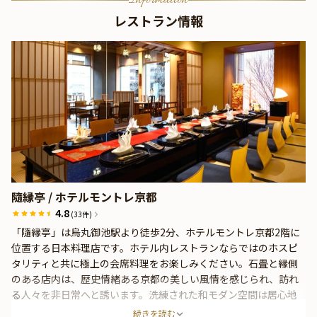
Information
レストラン情報
隨縁亭 / ホテルモントレ京都
4.8
(33件)
「隨縁亭」は烏丸御池駅より徒歩2分、ホテルモントレ京都2階に
位置する日本料理店です。ホテル内レストランならではのホスピ
タリティと共に極上の会席料理をお楽しみください。石畳と縁側
のある店内は、歴史情緒ある京都の美しい風情を感じられ、訪れ
る人々を非日常へと誘います。洗練された和モダン空間は居心地
が良く、とっておきの記念日や、ご両家のお顔合わせ、ご家族様
続きを読む