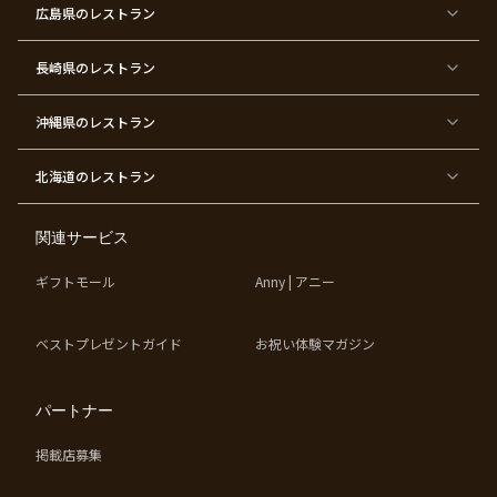
シ
ス
い
初
り
ィ
広島県
のレストラン
ャ
ト
パ
め
ン
ワ
バ
ー
グ
ー
ー
テ
パ
ス
ィ
ー
長崎県
のレストラン
デ
ー
テ
ー
ィ
ー
沖縄県
のレストラン
東
東
東
東
京
京
京
京
都
都
都
都
北海道
のレストラン
×
×
×
×
お
大
歓
同
子
人
迎
窓
様
数
会
会
の
の
関連サービス
お
お
誕
祝
生
い
ギフトモール
Anny | アニー
日
ベストプレゼントガイド
お祝い体験マガジン
パートナー
掲載店募集