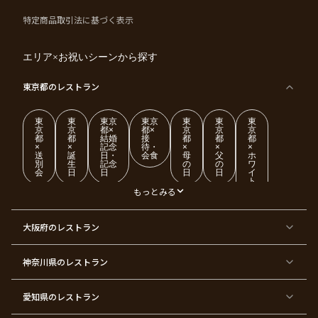
特定商品取引法に基づく表示
エリア×お祝いシーンから探す
東京都
のレストラン
東
東
東京
東京
東
東
東
京
京
都×
都×
京
京
京
都
都
結婚
接
都
都
都
×
×
記念
待・
×
×
×
送
誕
日・
会食
母
父
ホ
別
生
記念
の
の
ワ
会
日
日
日
日
イ
ト
デ
もっとみる
ー
東
東
東
東
東
東
東
東
大阪府
のレストラン
京
京
京
京
京
京
京
京
都
都
都
都
都
都
都
都
×
×
×
×
×
×
×
×
ク
金
銀
プ
女
米
古
還
神奈川県
のレストラン
リ
婚
婚
ロ
子
寿
希
暦
ス
式
式
ポ
会
マ
ー
ス
ズ
愛知県
のレストラン
東
東
東
東
東
東
東
東