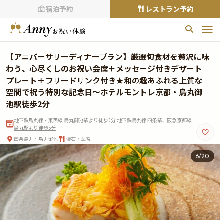
宿泊予約
レストラン予約
お気に入りプラン
【アニバーサリーディナープラン】厳選旬食材を贅沢に味
お気に入りの登録がありません
わう、心尽くしのお祝い会席＋メッセージ付きデザート
プレート＋フリードリンク付き★和の趣あふれる上質な
プランの
をクリックすることで
空間で祝う特別な記念日～ホテルモントレ京都・烏丸御
お気に入りに追加できます。
池駅徒歩2分
閲覧履歴
地下鉄烏丸線・東西線 烏丸御池駅より徒歩2分 地下鉄烏丸線 四条駅、阪急京都線
烏丸駅より徒歩5分
閲覧履歴はありません
四条烏丸・烏丸御池
懐石・会席
過去に見たお店が最大10件まで表示されます。
7
/
20
10件を超えると、古いものから順に削除されます。
TOP
Annyお祝い体験について
Annyお祝いアイテムについて