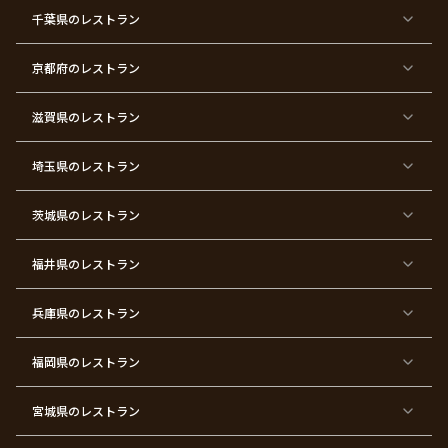
京
京
京
京
京
京
京
京
千葉県
都
のレストラン
都
都
都
都
都
都
都
×
×
×
×
×
×
×
×
バ
七
婚
成
ク
内
退
卒
レ
五
約
人
リ
定
職
業
ン
三
式
ス
祝
式
京都府
のレストラン
タ
マ
い
イ
ス
ン
パ
ー
滋賀県
のレストラン
テ
ィ
ー
埼玉県
のレストラン
東
東
東
東
東
東
東
東
京
京
京
京
京
京
京
京
都
都
都
都
都
都
都
都
茨城県
のレストラン
×
×
×
×
×
×
×
×
サ
忘
結
入
長
ハ
ハ
入
プ
年
婚
学
寿
ー
ロ
園
ラ
会
式
式
フ
ウ
式
福井県
のレストラン
イ
二
バ
ィ
ズ
次
ー
ン
パ
会
ス
パ
ー
デ
ー
兵庫県
のレストラン
テ
ー
テ
ィ
ィ
ー
ー
福岡県
のレストラン
東
東
東
東
東
東京
東
東
京
京
京
京
京
都×
京
京
都
都
都
都
都
顔合
都
都
宮城県
×
のレストラン
×
×
×
×
わ
×
×
ベ
フ
結
お
お
せ・
ウ
デ
ビ
ァ
婚
食
宮
結納
ェ
ー
ー
ー
祝
い
参
デ
ト