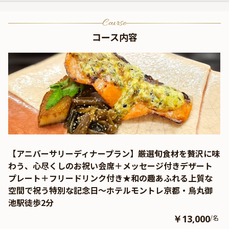
Course
コース内容
【アニバーサリーディナープラン】厳選旬食材を贅沢に味
わう、心尽くしのお祝い会席＋メッセージ付きデザート
プレート＋フリードリンク付き★和の趣あふれる上質な
空間で祝う特別な記念日～ホテルモントレ京都・烏丸御
池駅徒歩2分
￥13,000
/名