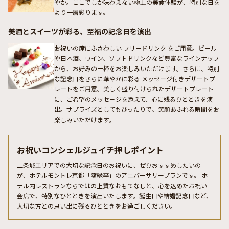
やか。ここでしか味わえない極上の美食体験が、特別な日を
より一層彩ります。
美酒とスイーツが彩る、至福の記念日を演出
お祝いの席にふさわしい フリードリンク をご用意。ビール
や日本酒、ワイン、ソフトドリンクなど豊富なラインナップ
から、お好みの一杯をお楽しみいただけます。さらに、特別
な記念日をさらに華やかに彩る メッセージ付きデザートプ
レートをご用意。美しく盛り付けられたデザートプレート
に、ご希望のメッセージを添えて、心に残るひとときを演
出。サプライズとしてもぴったりで、笑顔あふれる瞬間をお
楽しみいただけます。
お祝いコンシェルジュイチ押しポイント
二条城エリアでの大切な記念日のお祝いに、ぜひおすすめしたいの
が、ホテルモントレ京都「隨縁亭」のアニバーサリープランです。 ホ
テル内レストランならではの上質なおもてなしと、心を込めたお祝い
会席で、特別なひとときを演出いたします。誕生日や結婚記念日など、
大切な方との思い出に残るひとときをお過ごしください。