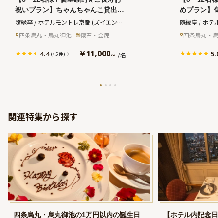
祝いプラン】ちゃんちゃんこ貸出無
めプラン】
料★記憶に残る美食のひととき★厳
折々の恵み
隨縁亭 / ホテルモントレ京都
(ズイエンテ
隨縁亭 / ホ
選旬食材を贅沢に味わい尽くす〜お
み放題付コ
イ)
イ)
四条烏丸・烏丸御池
懐石・会席
四条烏丸・
祝い会席＋メッセージを添えたデザ
お子様の健
ート★飲み放題付コース★人生の節
テルモント
￥11,000
4.4
5.
~
(45件)
/名
目を華やかに祝う〜ホテルモントレ
2分
京都・烏丸御池駅徒歩2分
関連特集から探す
四条烏丸・烏丸御池の1万円以内の誕生日
【ホテル内記念日