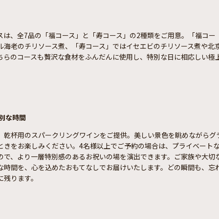
スは、全7品の「福コース」と「寿コース」の2種類をご用意。「福コー
ル海老のチリソース煮、「寿コース」ではイセエビのチリソース煮や北
ちらのコースも贅沢な食材をふんだんに使用し、特別な日に相応しい極
。
別な時間
、乾杯用のスパークリングワインをご提供。美しい景色を眺めながらグ
ときをお楽しみください。4名様以上でご予約の場合は、プライベート
ので、より一層特別感のあるお祝いの場を演出できます。ご家族や大切
な時間を、心を込めたおもてなしでお届けいたします。どの瞬間も、忘
に残ります。