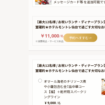
メッセージカード等 を追加可能で
【最大12名様 / お祝いランチ・ディナープ
室確約★ホテルモントレ仙台で過ごす大切なお
￥11,000
/
名
予約へすすむ
※消費税込・サービス料込
【最大12名様 / お祝いランチ・ディナープ
室確約★ホテルモントレ仙台で過ごす大切なお
オマール海老のチリソース煮
や小籠包含む全7品中華コー
ス【福】＋乾杯用スパークリ
ングワイン
¥ 9,000
/
名