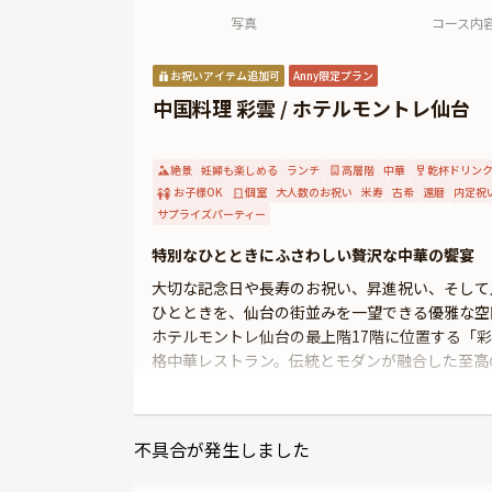
写真
コース内
お祝いアイテム追加可
Anny限定プラン
中国料理 彩雲 / ホテルモントレ仙台
絶景
妊婦も楽しめる
ランチ
高層階
中華
乾杯ドリン
お子様OK
個室
大人数のお祝い
米寿
古希
還暦
内定祝
サプライズパーティー
特別なひとときにふさわしい贅沢な中華の饗宴
大切な記念日や長寿のお祝い、昇進祝い、そして
ひとときを、仙台の街並みを一望できる優雅な空
ホテルモントレ仙台の最上階17階に位置する「
格中華レストラン。伝統とモダンが融合した至高
お祝いの席にふさわしいコースは、選び抜かれた
な旨みや、オマール海老のチリソース煮の濃厚な
不具合が発生しました
煮や北京ダックといった豪華な逸品が並び、心に