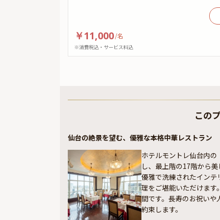
￥11,000
/
名
※消費税込・サービス料込
この
仙台の絶景を望む、優雅な本格中華レストラン
ホテルモントレ仙台内の
し、最上階の17階から
優雅で洗練されたインテ
理をご堪能いただけます
間です。長寿のお祝いや
約束します。