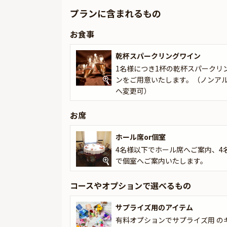
乾杯にはスパークリングワインをご用意。美しい
プランに含まれるもの
上のご予約で個室を確約。ご家族やご友人、大切
お楽しみいただけます。
お食事
人生の節目を華やかに彩る祝宴のひとときを。「
乾杯スパークリングワイン
1名様につき1杯の乾杯スパークリ
ンをご用意いたします。（ノンア
へ変更可）
お席
ホール席or個室
4名様以下でホール席へご案内、4
で個室へご案内いたします。
コースやオプションで選べるもの
サプライズ用のアイテム
有料オプションでサプライズ用 の