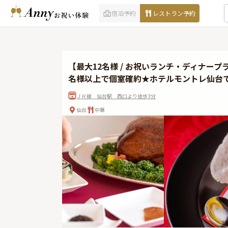
宿泊予約
レストラン予約
【最大12名様 / お祝いランチ・ディナー
名様以上で個室確約★ホテルモントレ仙台
ＪＲ線 仙台駅 西口より徒歩3分
仙台
中華