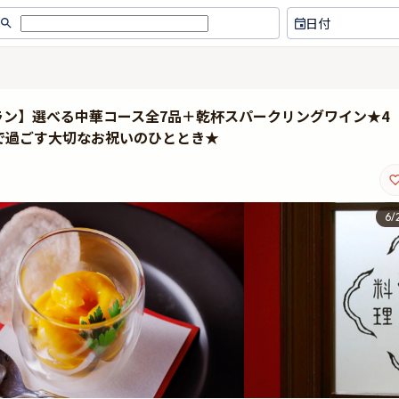
日付
プラン】選べる中華コース全7品＋乾杯スパークリングワイン★4
で過ごす大切なお祝いのひととき★
6
/