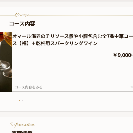
Course
コース内容
オマール海老のチリソース煮や小籠包含む全7品中華コ
ス【福】＋乾杯用スパークリングワイン
￥9,000
/
コース内容をみる
Information
座席情報