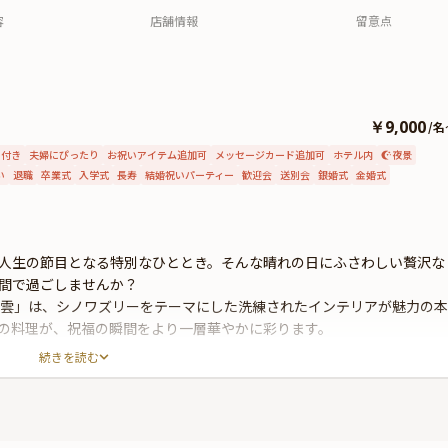
容
店舗情報
留意点
￥9,000
/
名
ク付き
夫婦にぴったり
お祝いアイテム追加可
メッセージカード追加可
ホテル内
夜景
い
退職
卒業式
入学式
長寿
結婚祝いパーティー
歓迎会
送別会
銀婚式
金婚式
人生の節目となる特別なひととき。そんな晴れの日にふさわしい贅沢な
間で過ごしませんか？
彩雲」は、シノワズリーをテーマにした洗練されたインテリアが魅力の本
の料理が、祝福の瞬間をより一層華やかに彩ります。
続きを読む
食材と匠の技が織りなす贅沢な全7品。「福コース」では、小籠包の繊
味わいをご堪能いただけます。「寿コース」では、イセエビのチリソー
残る美食の饗宴をお楽しみいただけます。