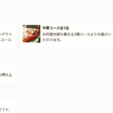
景色を眺めながらグラスを交わせば、喜びもひとしお。さらに、4名様
な方とゆったりとしたプライベートな空間で、心を尽くしたおもてなし
彩雲」が、心に残る美味しさとともに、特別な時間をお届けします。
中華コース全7品
ングワイ
お料理内容の異なる2種コースよりお選びい
ルコール
ただけます。
名様以上
ギフト、