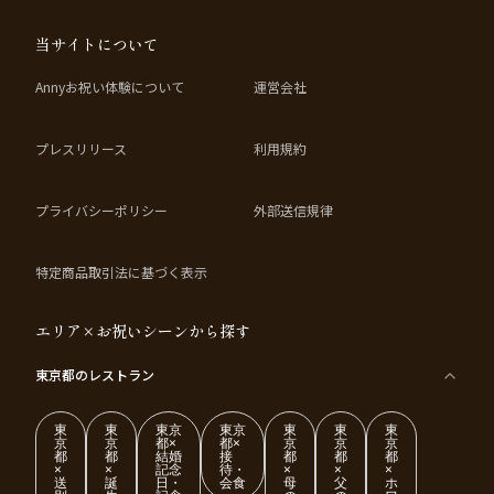
当サイトについて
Annyお祝い体験について
運営会社
プレスリリース
利用規約
プライバシーポリシー
外部送信規律
特定商品取引法に基づく表示
エリア×お祝いシーンから探す
東京都
のレストラン
東
東
東京
東京
東
東
東
京
京
都×
都×
京
京
京
都
都
結婚
接
都
都
都
×
×
記念
待・
×
×
×
送
誕
日・
会食
母
父
ホ