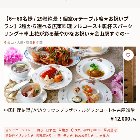
【6～60名様 / 29階絶景！個室orテーブル席★お祝いプ
ラン】2種から選べる広東料理フルコース＋乾杯スパーク
リング＋卓上花が彩る華やかなお祝い★金山駅すぐのホ
テルレストランで過ごす、贅沢なひととき
金山・大須・鶴舞
中華
中国料理花梨 / ANAクラウンプラザホテルグランコート名古屋29階
￥
12,000
/
名
メッセージプレート付き
個室
絶景
夜景
お子様OK
高層階
乾杯ドリンク付き
授乳室あり
中華
ランチ
飲み放題付き
ホテル内