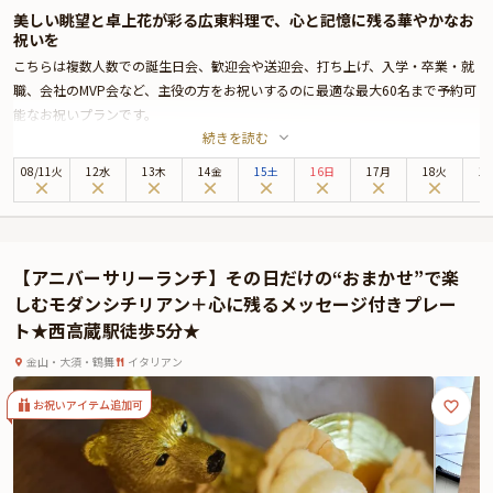
美しい眺望と卓上花が彩る広東料理で、心と記憶に残る華やかなお
祝いを
こちらは複数人数での誕生日会、歓迎会や送迎会、打ち上げ、入学・卒業・就
職、会社のMVP会など、主役の方をお祝いするのに最適な最大60名まで予約可
能なお祝いプランです。
続きを読む
金山駅すぐ、ANAクラウンプラザホテル29階にある「中国料理 花梨」は、北に
御嶽の山々、南に名古屋港まで見渡す絶景を望むロケーション。6～60名様ま
08
/
11
火
12水
13木
14金
15土
16日
17月
18火
1
で対応可能な全7室の個室を備え、ご家族やご親族の集まり、職場でのお祝い
など特別なひとときを華やかに演出します。
お席はゆったりとおすごしいただけるテーブル席や個室をご用意しておりま
す。
【アニバーサリーランチ】その日だけの“おまかせ”で楽
お料理は、高級食材や季節の味覚をふんだんに取り入れたお祝いコースを、価
しむモダンシチリアン＋心に残るメッセージ付きプレー
格帯の異なる2種類からお選びいただけます。
ト★西高蔵駅徒歩5分★
さらに、乾杯用スパークリングワインと卓上のお花で華やかに演出。
また、オプション（+4,000円）にて飲み放題も可能でワインやビール、紹興酒
金山・大須・鶴舞
イタリアン
など多彩なドリンクを心ゆくまでお楽しみいただけます。
特別なひとときをさらに盛り上げたい方には、メモリアルホールケーキやアニ
お祝いアイテム追加可
バーサリープレート（有料オプション）もご用意しております。
熟練スタッフによる丁寧なおもてなしが、ご家族の節目祝いや長寿のお祝い、
歓送迎会などの特別な席をより華やかに演出します。絶景と本格広東料理が融