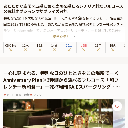
あたたかな空間×五感に響く太陽を感じるシチリア料理フルコース
×有料オプションでサプライズ可能
特別な記念日や大切な人の誕生日に、心からの祝福を伝えるなら―。名古屋熱
田に2025年6月に移転した、あたたかみに満ちた隠れ家のような一軒家レスト
ラン「Siculamente」で、思い出にアニバーサリーディナーを過ごしてみませ
続きを読む
んか。
オーナーシェフ・伊藤吉暢氏が腕を振るう“おまかせ”スタイルのモダンシチリ
08
/
11
火
12水
13木
14金
15土
16日
17月
18火
1
ア料理は、定番のメニューはなく、お客様の好みや苦手な食材をヒアリング
し、その日手に入った旬の食材をもとに、一皿一皿心を込めて仕立てられる唯
一無二のフルコース。
境港直送の新鮮な魚介をふんだんに使用した煮込み料理や、遊び心あふれる盛
ー心に刻まれる、特別な日のひとときをこの場所でー＜
り付けなど、見た目にも華やかなプレゼンテーションが魅力。さらに、アニバ
Anniversary Plan＞3種類から選べるフルコース「和フ
ーサリープランでは、心温まるメッセージ付きプレートもご用意。
レンチー新和食ー」＋乾杯用MIRAIEスパークリング・青
シェフとの会話から生まれるワインのマリアージュも格別で、料理や気分に寄
の宝石・ミニブーケ
り添う一本を提案してくれるのも嬉しいポイント。心地よい空間、美しい料
金山・大須・鶴舞
フレンチ
理、心からのもてなしが揃ったこの場所で、大切な人とともに記憶に残る至福
のひとときをお過ごしください。
さらに本プランでは、有料オプションで、主役の方へのサプライズにぴったり
な花束・ギフト・カスタマイズ可能なメッセージカードなどをお付けすること
が出来ます。メッセージカードは着席時に、花束やギフトはデザートタイムに