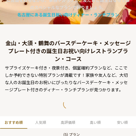
に舌鼓を打ちながら、家族やカップル、友だちと誕生日ならでは
よくあるご質問
のスペシャルなプランで彩りましょう。
名古屋にある誕生日祝い向けディナー・ランチプラン
お問い合わせ
金山・大須・鶴舞のバースデーケーキ・メッセージ
プレート付きの誕生日お祝い向けレストランプラ
ン・コース
サプライズケーキ付き・夜景付き、個室確約プランなど、ここで
しか予約できない特別プランが満載です！家族や友人など、大切
な人のお誕生日のお祝いにぴったりなバースデーケーキ・メッセ
ージプレート付きのディナー・ランチプランが見つかります。
おすすめ順
人気順
高評価順
高い順
安い順
(
5
) プラン