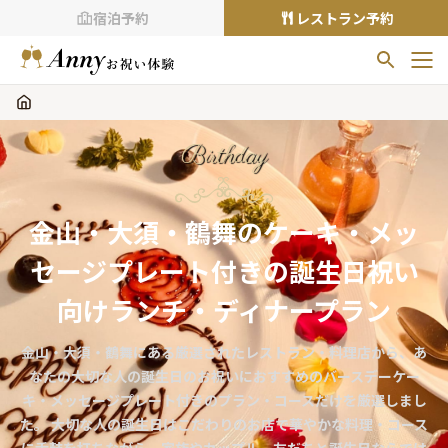
宿泊予約
レストラン予約
お気に入りプラン
お気に入りの登録がありません
Birthday
プランの
をクリックすることで
お気に入りに追加できます。
金山・大須・鶴舞のケーキ・メッ
閲覧履歴
セージプレート付きの誕生日祝い
閲覧履歴はありません
過去に見たお店が最大10件まで表示されます。
向けランチ・ディナープラン
10件を超えると、古いものから順に削除されます。
金山・大須・鶴舞にある厳選されたレストラン・料理店から、あ
TOP
なたの大切な人の誕生日のお祝いにおすすめのバースデーケー
Annyお祝い体験について
キ・メッセージプレート付きのプラン・コースだけを厳選しまし
た。 大切な人の誕生日はこだわりのお店で華やかな料理・コース
Annyお祝いアイテムについて