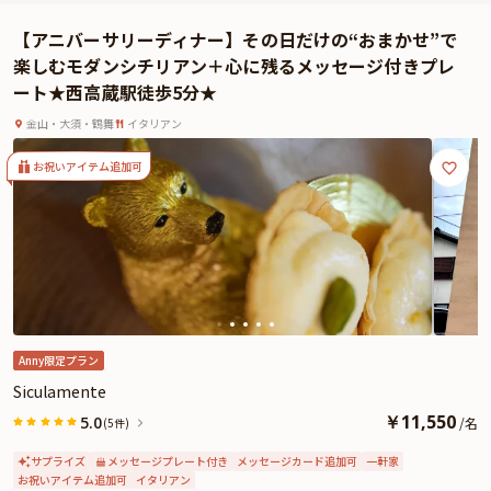
一無二のフルコース。
境港直送の新鮮な魚介をふんだんに使用した煮込み料理や、遊び心あふれる盛
【アニバーサリーディナー】その日だけの“おまかせ”で
り付けなど、見た目にも華やかなプレゼンテーションが魅力。さらに、アニバ
楽しむモダンシチリアン＋心に残るメッセージ付きプレ
ーサリープランでは、心温まるメッセージ付きプレートもご用意。
ート★西高蔵駅徒歩5分★
シェフとの会話から生まれるワインのマリアージュも格別で、料理や気分に寄
り添う一本を提案してくれるのも嬉しいポイント。心地よい空間、美しい料
金山・大須・鶴舞
イタリアン
理、心からのもてなしが揃ったこの場所で、大切な人とともに記憶に残る至福
お祝いアイテム追加可
のひとときをお過ごしください。
さらに本プランでは、有料オプションで、主役の方へのサプライズにぴったり
な花束・ギフト・カスタマイズ可能なメッセージカードなどをお付けすること
が出来ます。メッセージカードは着席時に、花束やギフトはデザートタイムに
ご予約主様にお渡し致しますので、サプライズにお役立てください。詳しくは
本ページ中段の「お祝いアイテム」の欄で、選んで頂けます。
Anny限定プラン
Siculamente
￥
11,550
5.0
/
名
(5件)
サプライズ
メッセージプレート付き
メッセージカード追加可
一軒家
お祝いアイテム追加可
イタリアン