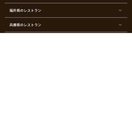
サ
忘
結
入
長
ハ
ハ
入
プ
年
婚
学
寿
ー
ロ
園
ラ
会
式
式
フ
ウ
式
福井県
のレストラン
イ
二
バ
ィ
ズ
次
ー
ン
パ
会
ス
パ
ー
デ
ー
兵庫県
のレストラン
テ
ー
テ
ィ
ィ
ー
ー
福岡県
のレストラン
東
東
東
東
東
東京
東
東
京
京
京
京
京
都×
京
京
都
都
都
都
都
顔合
都
都
宮城県
×
のレストラン
×
×
×
×
わ
×
×
ベ
フ
結
お
お
せ・
ウ
デ
ビ
ァ
婚
食
宮
結納
ェ
ー
ー
ー
祝
い
参
デ
ト
シ
ス
い
初
り
ィ
広島県
のレストラン
ャ
ト
パ
め
ン
ワ
バ
ー
グ
ー
ー
テ
パ
ス
ィ
ー
長崎県
のレストラン
デ
ー
テ
ー
ィ
ー
沖縄県
のレストラン
東
東
東
東
京
京
京
京
都
都
都
都
北海道
のレストラン
×
×
×
×
お
大
歓
同
子
人
迎
窓
様
数
会
会
の
の
関連サービス
お
お