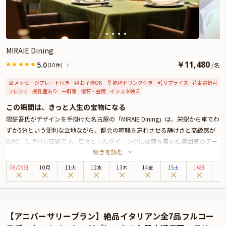
ご予約主様にお渡し致しますので、サプライズにお役立てください。詳しくは
本ページ中段の「お祝いアイテム」の欄で、選んで頂けます。
MIRAIE Dining
￥
11,480
5.0
/
名
(10件)
メッセージプレート付き
お子様OK
乾杯ドリンク付き
サプライズ
花束選択可
フレンチ
授乳室あり
一軒家
懐石・会席
インスタ映え
この瞬間は、きっと人生の宝物になる
隈研吾氏がデザインを手掛けた名古屋の「MIRAIE Dining」は、栄駅から車でわ
ずか5分という便利な立地ながら、都会の喧騒を忘れさせる静けさと高級感が
調和した特別な空間です。広々としたダイニングには落ち着いた雰囲気のテー
続きを読む
ブル席をご用意し、大切な記念日や誕生日などのアニバーサリーにふさわしい
贅沢なひとときをお届けします。
08
/
09
日
10月
11火
12水
13木
14金
15土
16日
1
メニュー内容に応じて3種類のコースをご用意しており、お好みに合わせてお
選びいただけます。
フレンチやイタリアンの要素を取り入れた新和食は、素材や出汁、見た目、香
りなど、細部にまでこだわった“ヌーベル・キュイジーヌ・ジャポネーズ”。五
【アニバーサリープラン】絶品イタリアン全7品フルコー
感で堪能できる贅沢なひとときをお楽しみください。