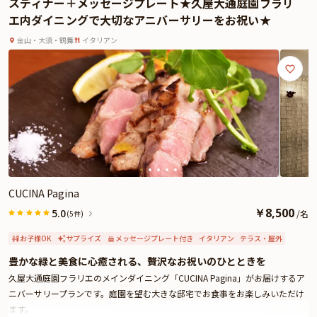
スディナー＋メッセージプレート★久屋大通庭園フラリ
さらに、全てのコースに、乾杯用のMIRAIEスパークリングが付き、特別なひと
エ内ダイニングで大切なアニバーサリーをお祝い★
ときを演出。メッセージ付きデザートプレートと季節の花をミニブーケにして
プレゼントするので、大切な日をより華やかに彩ります。
金山・大須・鶴舞
イタリアン
また、ご希望の方には、お二人の名前と日付を入れたメニュー表もご用意可能
です。
新和食と上質な空間、心遣いが詰まったサービスで、大切な記念日をお祝いす
る至福のひとときをお過ごしください。
CUCINA Pagina
￥
8,500
5.0
/
名
(5件)
お子様OK
サプライズ
メッセージプレート付き
イタリアン
テラス・屋外
豊かな緑と美食に心癒される、贅沢なお祝いのひとときを
久屋大通庭園フラリエのメインダイニング「CUCINA Pagina」がお届けするア
ニバーサリープランです。庭園を望む大きな邸宅でお食事をお楽しみいただけ
ます。