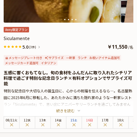
合した「中国料理 花梨」で、思い出に残るお祝いのひとときをお過ごしくださ
い。
Anny限定プラン
Siculamente
￥
11,550
5.0
/
名
(3件)
メッセージプレート付き
サプライズ
一軒家
ランチ
お祝いアイテム追加可
メッセージカード追加可
イタリアン
五感に響くおもてなし。旬の食材をふんだんに取り入れたシチリア
料理で過ごす特別な記念日ランチ×有料オプションでサプライズ可
能
特別な記念日や大切な人の誕生日に、心からの祝福を伝えるなら―。名古屋熱
田に2025年6月に移転した、あたたかみに満ちた隠れ家のような一軒家レスト
ラン「Siculamente」で、思い出にアニバーサリーランチを過ごしてみません
続きを読む
か。
オーナーシェフ・伊藤吉暢氏が腕を振るう“おまかせ”スタイルのモダンシチリ
08
/
11
火
12水
13木
14金
15土
16日
17月
18火
1
ア料理は、定番のメニューはなく、お客様の好みや苦手な食材をヒアリング
し、その日手に入った旬の食材をもとに、一皿一皿心を込めて仕立てられる唯