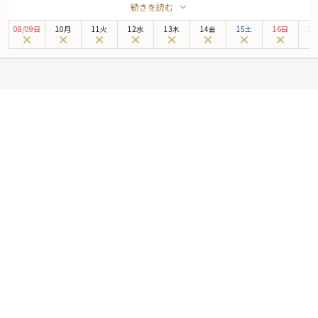
続きを読む
大理石の大階段の先に広がるのは、高天井にシャンデリアが映える非日常空
間。こだわりのインテリアがアートを感じさせるお洒落な店内へご案内いたし
08
/
09
日
10月
11火
12水
13木
14金
15土
16日
1
ます。また、お席は、テラス席またはテーブル席からお選びいただくことが可
能です。
ご用意するお食事は、四季折々の食材を活かしたイタリアンコース。削りたて
生ハムや手打ちパスタ等、産地と旬にこだわった見た目にも本格イタリアンコ
ース料理をご堪能ください。さらに、お相手に気持ちを伝えるサプライズ演出
にぴったりのメッセージプレートの特典もご用意しております。
ロマンティックな雰囲気に包まれながら美食を楽しむ、至福のひとときをお過
ごしください。