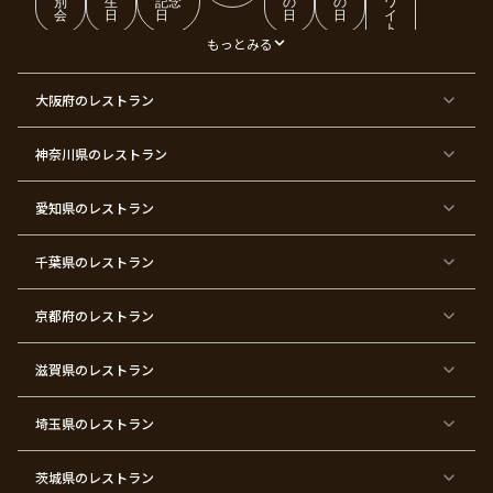
別
生
記念
の
の
ワ
会
日
日
日
日
イ
ト
デ
もっとみる
ー
東
東
東
東
東
東
東
東
大阪府
のレストラン
京
京
京
京
京
京
京
京
都
都
都
都
都
都
都
都
×
×
×
×
×
×
×
×
ク
金
銀
プ
女
米
古
還
神奈川県
のレストラン
リ
婚
婚
ロ
子
寿
希
暦
ス
式
式
ポ
会
マ
ー
ス
ズ
愛知県
のレストラン
東
東
東
東
東
東
東
東
京
京
京
京
京
京
京
京
千葉県
都
のレストラン
都
都
都
都
都
都
都
×
×
×
×
×
×
×
×
バ
七
婚
成
ク
内
退
卒
レ
五
約
人
リ
定
職
業
ン
三
式
ス
祝
式
京都府
のレストラン
タ
マ
い
イ
ス
ン
パ
ー
滋賀県
のレストラン
テ
ィ
ー
埼玉県
のレストラン
東
東
東
東
東
東
東
東
京
京
京
京
京
京
京
京
都
都
都
都
都
都
都
都
茨城県
のレストラン
×
×
×
×
×
×
×
×