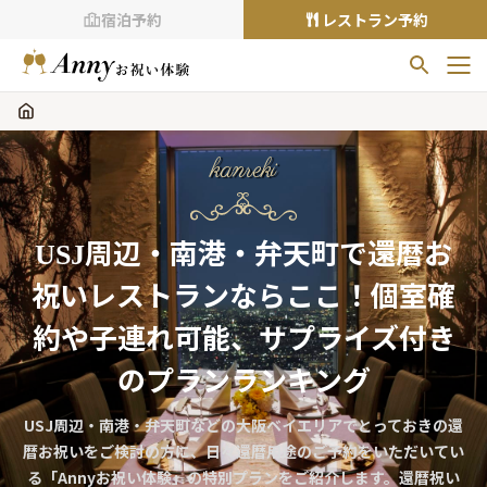
宿泊予約
レストラン予約
お気に入りプラン
お気に入りの登録がありません
kanreki
プランの
をクリックすることで
お気に入りに追加できます。
USJ周辺・南港・弁天町で還暦お
閲覧履歴
祝いレストランならここ！個室確
閲覧履歴はありません
過去に見たお店が最大10件まで表示されます。
約や子連れ可能、サプライズ付き
10件を超えると、古いものから順に削除されます。
のプランランキング
TOP
USJ周辺・南港・弁天町などの大阪ベイエリアでとっておきの還
Annyお祝い体験について
暦お祝いをご検討の方に、日々還暦用途のご予約をいただいてい
Annyお祝いアイテムについて
る「Annyお祝い体験」の特別プランをご紹介します。還暦祝い