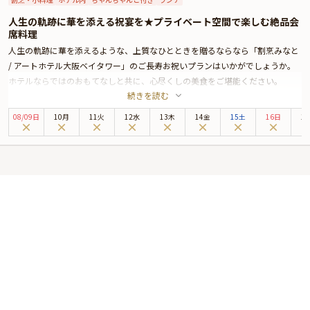
人生の軌跡に華を添える祝宴を★プライベート空間で楽しむ絶品会
席料理
人生の軌跡に華を添えるような、上質なひとときを贈るならなら「割烹みなと
/ アートホテル大阪ベイタワー」のご長寿お祝いプランはいかがでしょうか。
ホテルならではのおもてなしと共に、心尽くしの美食をご堪能ください。
続きを読む
大阪ベイエリアの象徴、アートホテル大阪ベイタワーの20階に位置する「割烹
みなと」。木の温もりに満ちた洗練空間は、ご家族様やご友人様と集う特別な
08
/
09
日
10月
11火
12水
13木
14金
15土
16日
1
ひとときに最適です。還暦・古希・米寿など、人生の節目を祝うご会食にふさ
わしい場を演出します。また、弁天町駅徒歩2分という、アクセスに恵まれた
立地も魅力的。ご年配の方から小さなお子さま連れまで、幅広い世代が集うお
祝いの席にも安心してご利用いただけます。個室または半個室をご用意してお
りますので、落ち着いた雰囲気の中、自然と会話も弾み、和やかな祝宴となる
ことでしょう。
お召し上がりいただくのは、お祝いの席にふさわしい、彩り豊かな会席料理。
厳選した季節の素材をひとつひとつ丁寧に紡いだ会席料理は、豊かな味わいで
五感を満たします。また、本プランでは特典として、乾杯ドリンクとちゃんち
ゃんこ無料貸出サービスをご用意。感謝や敬意を伝える大切な日にふさわし
い、華やかな美食時間となることでしょう。「割烹みなと」が、心に残るお祝
いのひとときをお届けいたします。
★本プランでは【月華 8,500円 / 名様】【滴 9,000円 / 名様】【渚 12,000円 /