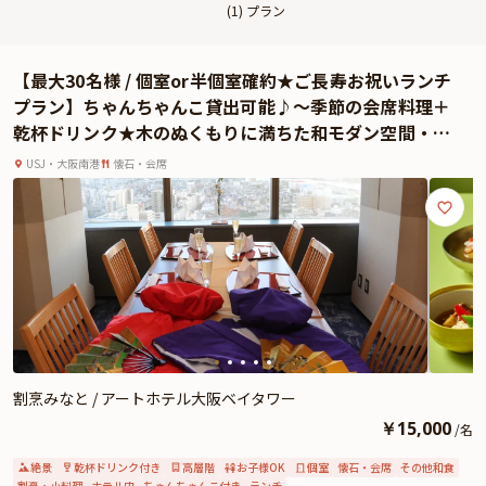
(
1
) プラン
【最大30名様 / 個室or半個室確約★ご長寿お祝いランチ
プラン】ちゃんちゃんこ貸出可能♪〜季節の会席料理＋
乾杯ドリンク★木のぬくもりに満ちた和モダン空間・弁
天町駅徒歩2分 / アートホテル大阪ベイタワー20階
USJ・大阪南港
懐石・会席
割烹みなと / アートホテル大阪ベイタワー
￥
15,000
/
名
絶景
乾杯ドリンク付き
高層階
お子様OK
個室
懐石・会席
その他和食
割烹・小料理
ホテル内
ちゃんちゃんこ付き
ランチ