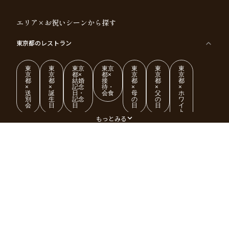
エリア×お祝いシーンから探す
東京都
のレストラン
東
東
東京
東京
東
東
東
京
京
都×
都×
京
京
京
都
都
結婚
接
都
都
都
×
×
記念
待・
×
×
×
送
誕
日・
会食
母
父
ホ
別
生
記念
の
の
ワ
会
日
日
日
日
イ
ト
デ
もっとみる
ー
東
東
東
東
東
東
東
東
大阪府
のレストラン
京
京
京
京
京
京
京
京
都
都
都
都
都
都
都
都
×
×
×
×
×
×
×
×
ク
金
銀
プ
女
米
古
還
神奈川県
のレストラン
リ
婚
婚
ロ
子
寿
希
暦
ス
式
式
ポ
会
マ
ー
ス
ズ
愛知県
のレストラン
東
東
東
東
東
東
東
東
京
京
京
京
京
京
京
京
千葉県
都
のレストラン
都
都
都
都
都
都
都
×
×
×
×
×
×
×
×