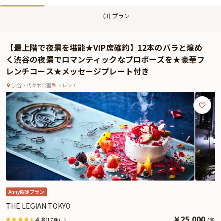
(
3
) プラン
【最上階で夜景を堪能★VIP席確約】12本のバラと煌め
く渋谷の夜景でロマンティックなプロポーズを★豪華フ
レンチコース★メッセージプレート付き
渋谷・代々木公園
フレンチ
Anny限定プラン
THE LEGIAN TOKYO
￥
25,000
4.8
/
名
(17件)