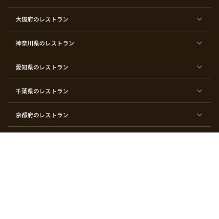
東
東
東
東
東
東
東
東
大阪府
のレストラン
京
京
京
京
京
京
京
京
都
都
都
都
都
都
都
都
×
×
×
×
×
×
×
×
ク
金
銀
プ
女
米
古
還
神奈川県
のレストラン
リ
婚
婚
ロ
子
寿
希
暦
ス
式
式
ポ
会
マ
ー
ス
ズ
愛知県
のレストラン
東
東
東
東
東
東
東
東
京
京
京
京
京
京
京
京
千葉県
都
のレストラン
都
都
都
都
都
都
都
×
×
×
×
×
×
×
×
バ
七
婚
成
ク
内
退
卒
レ
五
約
人
リ
定
職
業
ン
三
式
ス
祝
式
京都府
のレストラン
タ
マ
い
イ
ス
ン
パ
ー
滋賀県
のレストラン
テ
ィ
ー
埼玉県
のレストラン
東
東
東
東
東
東
東
東
京
京
京
京
京
京
京
京
都
都
都
都
都
都
都
都
茨城県
のレストラン
×
×
×
×
×
×
×
×
サ
忘
結
入
長
ハ
ハ
入
プ
年
婚
学
寿
ー
ロ
園
ラ
会
式
式
フ
ウ
式
福井県
のレストラン
イ
二
バ
ィ
ズ
次
ー
ン