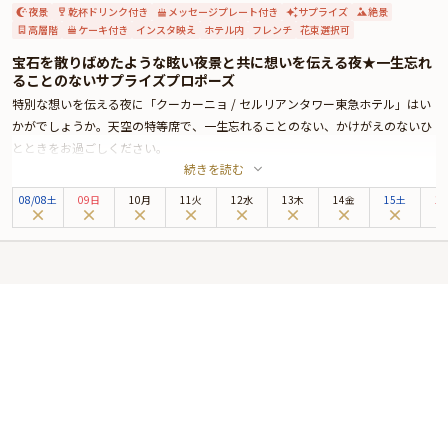
夜景
乾杯ドリンク付き
メッセージプレート付き
サプライズ
絶景
高層階
ケーキ付き
インスタ映え
ホテル内
フレンチ
花束選択可
宝石を散りばめたような眩い夜景と共に想いを伝える夜★一生忘れ
ることのないサプライズプロポーズ
特別な想いを伝える夜に「クーカーニョ / セルリアンタワー東急ホテル」はい
かがでしょうか。天空の特等席で、一生忘れることのない、かけがえのないひ
とときをお過ごしください。
続きを読む
地上150m、ホテル最上階の店内には、南フランスの穏やかな空気感を表現し
た上質空間が広がります。プロヴァンスの街並みを思わせる石畳や、自然の造
08
/
08
土
09日
10月
11火
12水
13木
14金
15土
1
形美を活かした無垢材など、素材が生み出す温もりが心地よく調和します。極
上の景観だけでなく、肩の力を抜いて寛げる、あたたかく洗練された雰囲気も
魅力です。
お召し上がりいただくのは、日仏両国から栄典を受章した名誉総料理長・福田
順彦氏が手掛ける本格プロヴァンス料理。フランス料理の伝統を大切に守りな
がら、新たな感性を織り交ぜた一皿一皿は、素材の魅力を存分に引き出した珠
玉の味わいです。
さらに本プランでは、乾杯シャンパンとホールケーキを特典としてご用意。ホ
ールケーキにはご希望のメッセージを承りますので、サプライズ演出にもおす
すめです。美しい夜景と美食、そしてホテルならではの心尽くしのおもてなし
が、特別な一日をより印象深く彩ります。