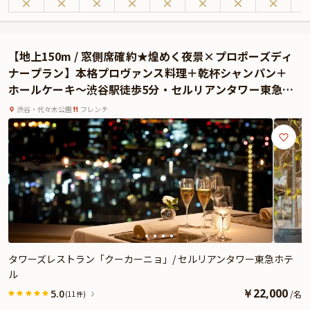
過ごしいただけます。
選べるドリンクで乾杯した後は、オマール海老や国産黒毛和牛などの贅沢食材
を惜しみなく使用した肉と魚のWメインに、シェフ特製パスタを含む全6品の
フルコースをお楽しみください。
【地上150m / 窓側席確約★煌めく夜景×プロポーズディ
そして食後は、プロポーズ成功率100％を誇る幻想的なチャペルでプロポー
ナープラン】本格プロヴァンス料理＋乾杯シャンパン＋
ズ。非日常的な雰囲気がプロポーズのシーンをより一層盛り上げてくれるはず
ホールケーキ〜渋谷駅徒歩5分・セルリアンタワー東急ホ
です。
テル最上階
さらに、ご希望のメッセージを添えたデザートプレート、花束、リムジンでの
渋谷・代々木公園
フレンチ
東京夜景クルーズなど、数々のサプライズが最高にドラマティックなプロポー
ズを演出します。
専属プランナーがプロポーズの演出についてのご希望をお伺いし、心を込めて
サポートするので、大成功間違いなしです。
タワーズレストラン「クーカーニョ」/ セルリアンタワー東急ホテ
ル
￥
22,000
5.0
/
名
(11件)