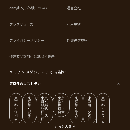
Annyお祝い体験について
運営会社
プレスリリース
利用規約
プライバシーポリシー
外部送信規律
特定商品取引法に基づく表示
エリア×お祝いシーンから探す
東京都
のレストラン
東
東
東京
東京
東
東
東
京
京
都×
都×
京
京
京
都
都
結婚
接
都
都
都
×
×
記念
待・
×
×
×
送
誕
日・
会食
母
父
ホ
別
生
記念
の
の
ワ
会
日
日
日
日
イ
ト
デ
もっとみる
ー