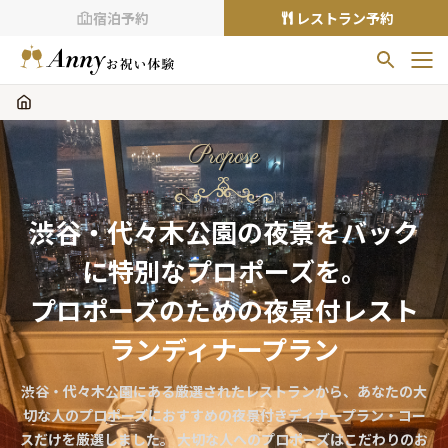
宿泊予約
レストラン予約
お気に入りプラン
お気に入りの登録がありません
Propose
プランの
をクリックすることで
お気に入りに追加できます。
渋谷・代々木公園の夜景をバック
閲覧履歴
に特別なプロポーズを。
閲覧履歴はありません
過去に見たお店が最大10件まで表示されます。
プロポーズのための夜景付レスト
10件を超えると、古いものから順に削除されます。
ランディナープラン
TOP
渋谷・代々木公園にある厳選されたレストランから、あなたの大
Annyお祝い体験について
切な人のプロポーズにおすすめの夜景付きディナープラン・コー
Annyお祝いアイテムについて
スだけを厳選しました。 大切な人へのプロポーズはこだわりのお