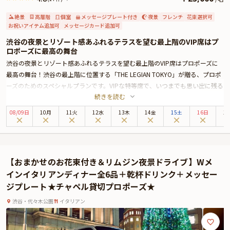
絶景
高層階
個室
メッセージプレート付き
夜景
フレンチ
花束選択可
お祝いアイテム追加可
メッセージカード追加可
渋谷の夜景とリゾート感あふれるテラスを望む最上階のVIP席はプ
ロポーズに最高の舞台
渋谷の夜景とリゾート感あふれるテラスを望む最上階のVIP席はプロポーズに
最高の舞台！渋谷の最上階に位置する「THE LEGIAN TOKYO」が贈る、プロポ
ーズのためのスペシャルプランです。VIPな特等席で、いつまでも思い出に残る
続きを読む
素敵なプロポーズを演出します。
緑豊かなテラスの先に大都会渋谷の夜景が見えるラグジュアリーな店内の中
08
/
09
日
10月
11火
12水
13木
14金
15土
16日
1
で、最も特別なVIP席をプロポーズの舞台としてご用意いたします。幻想的な風
景に包まれたVIP席で周りを気にせず2人だけの記念すべきひとときをお過ごし
ください。
プロポーズの瞬間には、”愛する人との幸せがずっと続く”と言い伝えのある
【おまかせのお花束付き＆リムジン夜景ドライブ】Wメ
「12本の真紅のバラの花束」をサプライズでご用意いたします。
インイタリアンディナー全6品＋乾杯ドリンク＋メッセー
一生に一度の愛の告白を最高のおもてなしとサプライズで演出いたします。
ジプレート★チャペル貸切プロポーズ★
渋谷・代々木公園
イタリアン