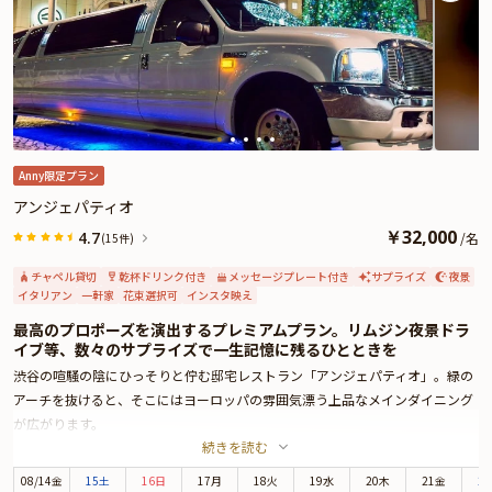
Anny限定プラン
アンジェパティオ
￥
32,000
4.7
/
名
(15件)
チャペル貸切
乾杯ドリンク付き
メッセージプレート付き
サプライズ
夜景
イタリアン
一軒家
花束選択可
インスタ映え
最高のプロポーズを演出するプレミアムプラン。リムジン夜景ドラ
イブ等、数々のサプライズで一生記憶に残るひとときを
渋谷の喧騒の陰にひっそりと佇む邸宅レストラン「アンジェパティオ」。緑の
アーチを抜けると、そこにはヨーロッパの雰囲気漂う上品なメインダイニング
が広がります。
続きを読む
お席はキャンドルの灯りがお二人を優しく照らしてくれるテーブル席をご用
意。広々とした店内で周りを気にすることなく、大切な方との特別な時間をお
08
/
14
金
15土
16日
17月
18火
19水
20木
21金
2