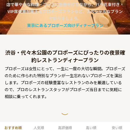
店で華やかな料理・コースに舌鼓を打ちながら、バラ花束付き・
よくあるご質問
VIP席夜景が見えるプロポーズプランなど、スペシャルなプラン
お問い合わせ
で彩りましょう。
東京にあるプロポーズ向けディナープラン
渋谷・代々木公園のプロポーズにぴったりの夜景確
約レストランディナープラン
プロポーズは女性にとって、一生に一度の大切な瞬間。プロポーズ
のために作られた特別なプランが一生忘れないプロポーズを演出
します。プロポーズの経験豊富なレストランのみを厳選している
ので、プロのレストランスタッフがプロポーズ当日までに気軽に
相談に乗ってくれます。
おすすめ順
人気順
高評価順
高い順
安い順