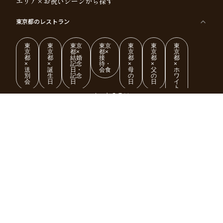
エリア×お祝いシーンから探す
東京都
のレストラン
東
東
東京
東京
東
東
東
京
京
都×
都×
京
京
京
都
都
結婚
接
都
都
都
×
×
記念
待・
×
×
×
送
誕
日・
会食
母
父
ホ
別
生
記念
の
の
ワ
会
日
日
日
日
イ
ト
デ
もっとみる
ー
東
東
東
東
東
東
東
東
大阪府
のレストラン
京
京
京
京
京
京
京
京
都
都
都
都
都
都
都
都
×
×
×
×
×
×
×
×
ク
金
銀
プ
女
米
古
還
神奈川県
のレストラン
リ
婚
婚
ロ
子
寿
希
暦
ス
式
式
ポ
会
マ
ー
ス
ズ
愛知県
のレストラン
東
東
東
東
東
東
東
東
京
京
京
京
京
京
京
京
千葉県
都
のレストラン
都
都
都
都
都
都
都
×
×
×
×
×
×
×
×
バ
七
婚
成
ク
内
退
卒
レ
五
約
人
リ
定
職
業
ン
三
式
ス
祝
式
京都府
のレストラン
タ
マ
い