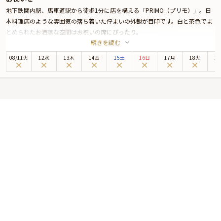
地下鉄関内駅、馬車道駅から徒歩1分に店を構える「PRIMO（プリモ）」。日
本料理店のような雰囲気の落ち着いた佇まいの外観が目印です。白と茶色でま
とめられたお洒落な空間はお祝いの席にぴったり。
続きを読む
本プランでご提供するのは、イタリア仕込みの凄腕シェフが振る舞う絶品イタ
リアン全7品。こだわりのお野菜や手打ちの生パスタ、オマール海老や和牛と
08
/
11
火
12水
13木
14金
15土
16日
17月
18火
1
いった豪華食材を使用したメニューは大満足間違いなしです。乾杯用ドリンク
をご用意しておりますので、お料理とのマリアージュをお楽しみください。
デザートにはメッセージプレートをあしらったサプライズ演出をご用意。ご希
望のメッセージを添えますので、大切な方の喜ぶ姿が見られること間違いあり
ません。
ぜひ特別な日の思い出に残るひと時をお過ごしください。