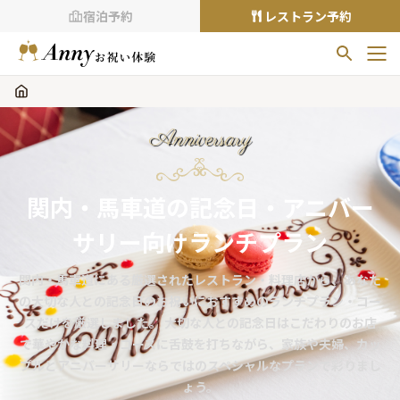
宿泊予約
レストラン予約
お気に入りプラン
お気に入りの登録がありません
Anniversary
プランの
をクリックすることで
お気に入りに追加できます。
関内・馬車道の記念日・アニバー
閲覧履歴
サリー向けランチプラン
閲覧履歴はありません
過去に見たお店が最大10件まで表示されます。
関内・馬車道にある厳選されたレストラン・料理店から、あなた
10件を超えると、古いものから順に削除されます。
の大切な人との記念日のお祝いにおすすめのランチプラン・コー
スだけを厳選しました。 大切な人との記念日はこだわりのお店
TOP
で華やかな料理・コースに舌鼓を打ちながら、家族や夫婦、カッ
Annyお祝い体験について
プルとアニバーサリーならではのスペシャルなプランで彩りまし
Annyお祝いアイテムについて
ょう。