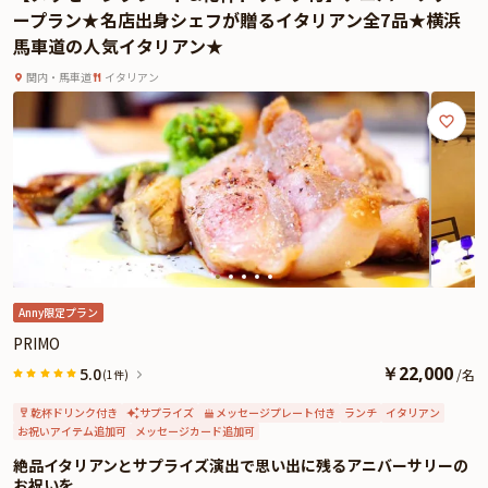
ープラン★名店出身シェフが贈るイタリアン全7品★横浜
馬車道の人気イタリアン★
関内・馬車道
イタリアン
Anny限定プラン
PRIMO
￥
22,000
5.0
/
名
(1件)
乾杯ドリンク付き
サプライズ
メッセージプレート付き
ランチ
イタリアン
お祝いアイテム追加可
メッセージカード追加可
絶品イタリアンとサプライズ演出で思い出に残るアニバーサリーの
お祝いを