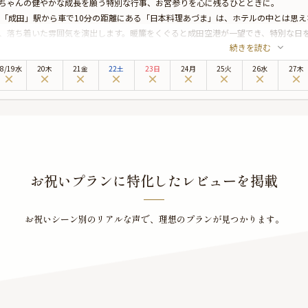
ちゃんの健やかな成長を願う特別な行事、お宮参りを心に残るひとときに。
R「成田」駅から車で10分の距離にある「日本料理あづま」は、ホテルの中とは思
、落ち着いた雰囲気を演出します。暖簾をくぐると成田空港が一望でき、特別な日
続きを読む
宮参りプランでは、大人の方へはお祝い膳「嘉」をご提供。地元産の旬食材をふん
立てる一品一品が目にも舌にも贅沢な味わいを楽しめます。丁寧に盛り付けられた
8
/
19
水
20木
21金
22土
23日
24月
25火
26水
27木
。
らに、このプランでは個室確約となっており、プライベートな空間でご家族だけの
グワイン（ノンアルコールもご用意可）と、更に主役のお子様には心を込めたメッ
外出となるお宮参りを、温かいおもてなしで祝福し、家族の新たなスタートを心に
子様の健やかな成長を願う特別な一日を、和の空間と美しい料理で華やかに演出し
お祝いプランに特化したレビューを掲載
お祝いシーン別のリアルな声で、
理想のプランが見つかります。