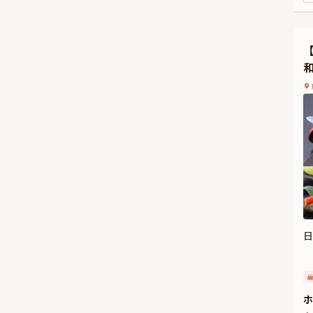
さ
ン
な
お
日
ホ