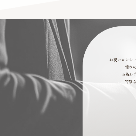
お祝いコンシ
憧れ
お祝い
特別