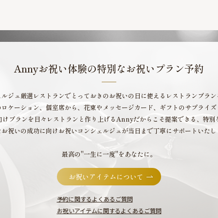
Annyお祝い体験の
特別なお祝いプラン予約
ェルジュ厳選レストランで
とっておきのお祝いの日に使える
レストランプラン
のロケーション、個室席から、
花束やメッセージカード、
ギフトのサプライズ
向けプランを日々
レストランと作り上げるAnny
だからこそ提案できる、特別
なお祝いの成功に向け
お祝いコンシェルジュが当日まで
丁寧にサポートいたし
最高の"一生に一度"をあなたに。
お祝いアイテムについて
予約に関するよくあるご質問
お祝いアイテムに関するよくあるご質問