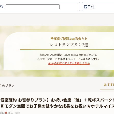
日付
千葉県で特別なお宮参りを
レストランプラン2選
お祝いのプロが厳選したAnnyだけの特別プランで、
メッセージカードや花束までスマートにまとめて予約。
Annyのお祝いアイテムを詳しくみる
おすす
件のプラン
【個室確約 お宮参りプラン】お祝い会席「雅」＋乾杯スパーク
る和モダン空間でお子様の健やかな成長をお祝い★ホテルマイ
成田
懐石・会席