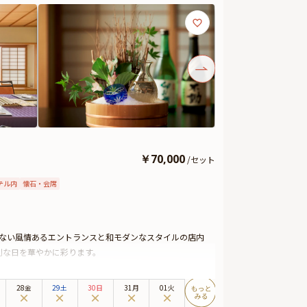
￥
70,000
/
セット
テル内
懐石・会席
えない風情あるエントランスと和モダンなスタイルの店内
別な日を華やかに彩ります。
んだんに使用した全9品のお祝い会席は、素材の持つ旨味を
た美しい日本料理を、和の趣溢れる空間でお楽しみくださ
28金
29土
30日
31月
01火