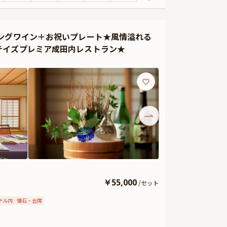
特別な時間をお過ごしいただけます。乾杯用のスパークリ
セージ付きお祝いデザートをご用意。産後初めての本格的
残るものにいたします。
ングワイン＋お祝いプレート★風情溢れる
ます。
テイズプレミア成田内レストラン★
￥
55,000
/
セット
テル内
懐石・会席