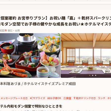
らに、このプランでは個室確約となっており、プライベートな空間でご家族だけの
グワイン（ノンアルコールもご用意可）と、更に主役のお子様には心を込めたメッ
外出となるお宮参りを、温かいおもてなしで祝福し、家族の新たなスタートを心に
【個室確約 お宮参りプラン】お祝い膳「嘉」＋乾杯スパークリ
子様の健やかな成長を願う特別な一日を、和の空間と美しい料理で華やかに演出し
和モダン空間でお子様の健やかな成長をお祝い★ホテルマイス
成田
懐石・会席
本料理あづま / ホテルマイステイズプレミア成田
メッセージプレート付き
サプライズ
お子様OK
個室
乾杯ドリンク付き
ランチ
ホ
テル内和モダン個室で特別なひとときを