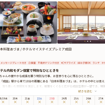
本料理あづま / ホテルマイステイズプレミア成田
メッセージプレート付き
個室
乾杯ドリンク付き
サプライズ
お子様OK
ランチ
ホ
テル内和モダン個室で特別なひとときを
ちゃんの健やかな成長を願う特別な行事、お宮参りを心に残るひとときに。
R「成田」駅から車で10分の距離にある「日本料理あづま」は、ホテルの中とは思
、落ち着いた雰囲気を演出します。暖簾をくぐると広がる成田空港が一望でき、特
続きを読む
宮参りプランでは、大人の方へはお祝い会席「雅」をご提供。地元産の旬食材をふ
き立てる一品一品が目にも舌にも贅沢な味わいを楽しめます。丁寧に盛り付けられ
8
/
19
水
20木
21金
22土
23日
24月
25火
26水
27木
。