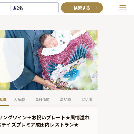
2名
お気に入りプラン
閲覧履歴
TOP
Annyお祝い体験について
Annyお祝いアイテムについて
よくあるご質問
お問い合わせ
め順
人気順
高評価順
高い順
安い順
リングワイン＋お祝いプレート★風情溢れ
ステイズプレミア成田内レストラン★