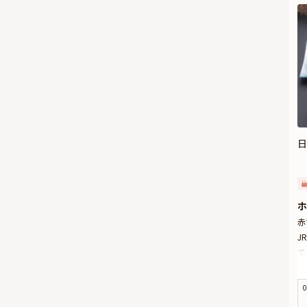
日
ホ
赤
J
で
お
引
0
い