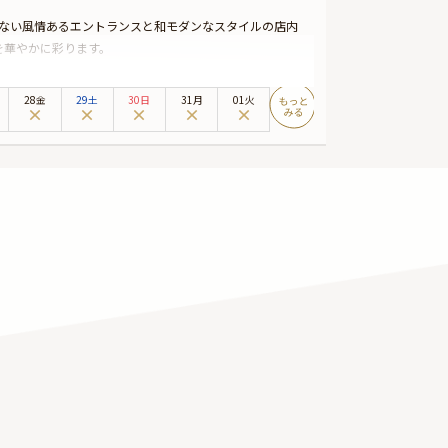
えない風情あるエントランスと和モダンなスタイルの店内
を華やかに彩ります。
だんに使用した全9品のお祝い御膳は、素材の持つ旨味を引
美しい日本料理を、和の趣溢れる空間でお楽しみくださ
28金
29土
30日
31月
01火
特別な時間をお過ごしいただけます。乾杯用のスパークリ
セージ付きお祝いデザートをご用意。産後初めての本格的
残るものにいたします。
ます。