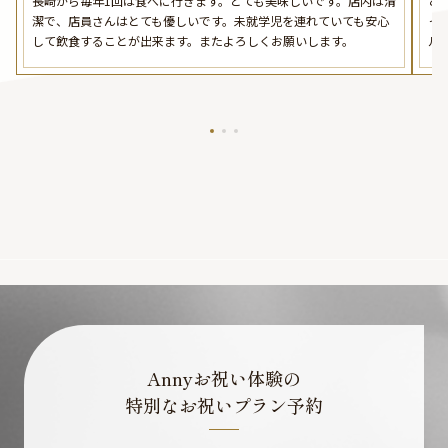
長崎から毎年1回は食べに行きます。とても美味しいです。店内は清
と
潔で、店員さんはとても優しいです。未就学児を連れていても安心
っ
して飲食することが出来ます。またよろしくお願いします。
ル
Annyお祝い体験の
特別なお祝いプラン予約