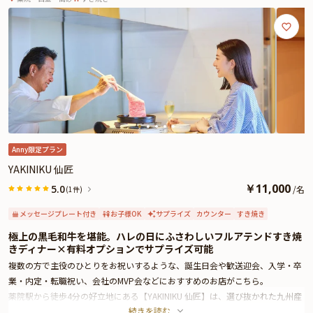
さらに本プランでは、有料オプションで、サプライズにぴったりな花束・ギフ
ト・カスタマイズ可能なメッセージカードなどをお付けすることが出来ます。
詳しくは本ページ中段の「お祝いアイテム」の欄で、ご選択頂けます。
美味しさと上質な空間、そして心のこもったおもてなしがそろう【YAKINIKU
仙匠】で、大切な人と特別なディナーをお楽しみください。
※令和8年熊本地震の影響により、当面の間、九州地方宛のお祝いアイテム配
送に遅延が発生する可能性がございます。
そのため、お客様への確実なお届けを優先し、一時的にプランページ上でのお
祝いアイテムの掲載を休止しております。
Anny限定プラン
YAKINIKU 仙匠
￥
11,000
5.0
/
名
(1件)
メッセージプレート付き
お子様OK
サプライズ
カウンター
すき焼き
極上の黒毛和牛を堪能。ハレの日にふさわしいフルアテンドすき焼
きディナー×有料オプションでサプライズ可能
複数の方で主役のひとりをお祝いするような、誕生日会や歓送迎会、入学・卒
業・内定・転職祝い、会社のMVP会などにおすすめのお店がこちら。
薬院駅から徒歩4分の好立地にある【YAKINIKU 仙匠】は、選び抜かれた九州産
続きを読む
の黒毛和牛を楽しめる名店。スタイリッシュな空間が広がる店内は、特別な夜