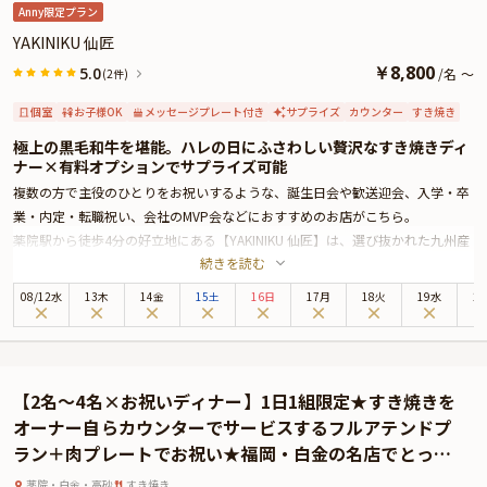
そのため、お客様への確実なお届けを優先し、一時的にプランページ上でのお
Anny限定プラン
祝いアイテムの掲載を休止しております。
YAKINIKU 仙匠
￥
8,800
5.0
/
名
～
(2件)
個室
お子様OK
メッセージプレート付き
サプライズ
カウンター
すき焼き
極上の黒毛和牛を堪能。ハレの日にふさわしい贅沢なすき焼きディ
ナー×有料オプションでサプライズ可能
複数の方で主役のひとりをお祝いするような、誕生日会や歓送迎会、入学・卒
業・内定・転職祝い、会社のMVP会などにおすすめのお店がこちら。
薬院駅から徒歩4分の好立地にある【YAKINIKU 仙匠】は、選び抜かれた九州産
続きを読む
の黒毛和牛を楽しめる名店。スタイリッシュな空間が広がる店内は、特別な夜
にぴったりの雰囲気を演出します。
08
/
12
水
13木
14金
15土
16日
17月
18火
19水
2
【YAKINIKU 仙匠】が提供する「すき焼きコース」2種は、大切なお祝いの夜を
彩るにふさわしい極上のコースです。コースは下記2種よりご選択可能です。
①すき焼きコース ¥7,700
②シャトーブリアンを使ったすき焼きコース（しゃぶしゃぶへの変更も可）
【2名～4名×お祝いディナー】1日1組限定★すき焼きを
¥16,500
オーナー自らカウンターでサービスするフルアテンドプ
また、座席はカウンター席・テーブル席・半個室席をご用意。シーンに合わせ
ラン＋肉プレートでお祝い★福岡・白金の名店でとって
て最適な空間をお選びいただけます。サプライズ演出にぴったりの肉プレート
おきの時間を
もセットです。
薬院・白金・高砂
すき焼き