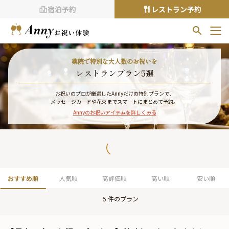
宿泊予約
レストラン予約
お気に入りプラン
薬院で特別な大人数のお祝いを
お気に入りの登録がありません
レストランプラン5選
プランの
をクリックすることで
お祝いのプロが厳選したAnnyだけの特別プランで、
メッセージカードや花束までスマートにまとめて予約。
お気に入りに追加できます。
Annyのお祝いアイテムを詳しくみる
閲覧履歴
閲覧履歴はありません
過去に見たお店が最大10件まで表示されます。
10件を超えると、古いものから順に削除されます。
おすすめ順
人気順
高評価順
高い順
安い順
TOP
5
件のプラン
Annyお祝い体験について
Annyお祝いアイテムについて