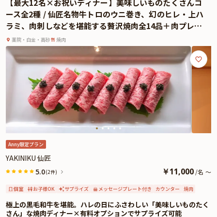
【最大12名×お祝いディナー】美味しいものたくさんコ
よくあるご質問
ース全2種 / 仙匠名物牛トロのウニ巻き、幻のヒレ・上ハ
ラミ、肉刺しなどを堪能する贅沢焼肉全14品＋肉プレー
お問い合わせ
ト★福岡・白金の名店でとっておきの時間を
薬院・白金・高砂
焼肉
Anny限定プラン
YAKINIKU 仙匠
￥
11,000
5.0
/
名
～
(2件)
個室
お子様OK
サプライズ
メッセージプレート付き
カウンター
焼肉
極上の黒毛和牛を堪能。ハレの日にふさわしい「美味しいものたく
さん」な焼肉ディナー×有料オプションでサプライズ可能