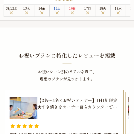
にぴったりの雰囲気を演出します。
08
/
12
水
13木
14金
15土
16日
17月
18火
19水
2
【YAKINIKU 仙匠】が提供する「すき焼きフルアテンドプラン」は、大切な夜
を彩るにふさわしい極上のコースです。
本コースは極上のすき焼きをオーナー自らがカウンターでサービスするフルア
テンドプラン。1日1組限定（2名～4名様）となりますので、ご予約はお早め
に。
なお、サプライズ演出にぴったりの肉プレートがセットです。
さらに本プランでは、有料オプションで、サプライズにぴったりな花束・ギフ
お祝いプランに特化したレビューを掲載
ト・カスタマイズ可能なメッセージカードなどをお付けすることが出来ます。
詳しくは本ページ中段の「お祝いアイテム」の欄で、ご選択頂けます。
お祝いシーン別のリアルな声で、
美味しさと上質な空間、そして心のこもったおもてなしがそろう【YAKINIKU
仙匠】で、大切な人と特別なディナーをお楽しみください。
理想のプランが見つかります。
※令和8年熊本地震の影響により、当面の間、九州地方宛のお祝いアイテム配
送に遅延が発生する可能性がございます。
そのため、お客様への確実なお届けを優先し、一時的にプランページ上でのお
【2名～4名×お祝いディナー】1日1組限定
祝いアイテムの掲載を休止しております。
★すき焼きをオーナー自らカウンターでサ
ービスするフルアテンドプラン＋肉プレー
トでお祝い★福岡・白金の名店でとってお
きの時間を