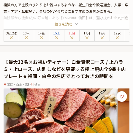
複数の方で主役のひとりをお祝いするような、誕生日会や歓送迎会、入学・卒
業・内定・転職祝い、会社のMVP会などにおすすめのお店がこちら。
薬院駅から徒歩4分の好立地にある【YAKINIKU 仙匠】は、選び抜かれた九州産
続きを読む
の黒毛和牛を楽しめる本格焼肉店。スタイリッシュな空間とロースターの温か
みが調和した店内は、特別な夜にぴったりの雰囲気を演出します。
08
/
12
水
13木
14金
15土
16日
17月
18火
19水
2
なかでも「美味しいものたくさんコース」は、お祝いの夜を彩るにふさわしい
極上の焼肉コースです。
コースには仙匠名物牛トロのウニ巻きや幻のヒレ、上ハラミ、肉刺しなどが勢
ぞろい。海鮮チヂミやデザートもご用意いたします。黒毛和牛の様々な部位を
【最大12名×お祝いディナー】白金贅沢コース / 上ハラ
堪能することができるため、きっとご満足いただける内容となっていることで
ミ・上ロース、肉刺しなどを堪能する極上焼肉全9品＋肉
しょう。2価格帯ご用意しておりますが、コースの内容は大きく変わりませ
プレート★福岡・白金の名店でとっておきの時間を
ん。16,500円のコースに厳選食材が使用されている点が異なります。
また、座席はカウンター席・テーブル席・半個室席をご用意。シーンに合わせ
薬院・白金・高砂
焼肉
て最適な空間をお選びいただけます。サプライズ演出にぴったりの肉プレート
もセットです。
さらに本プランでは、有料オプションで、サプライズにぴったりな花束・ギフ
ト・カスタマイズ可能なメッセージカードなどをお付けすることが出来ます。
詳しくは本ページ中段の「お祝いアイテム」の欄で、ご選択頂けます。
美味しさと上質な空間、そして心のこもったおもてなしがそろう【YAKINIKU
仙匠】で、大切な人と特別なディナーをお楽しみください。