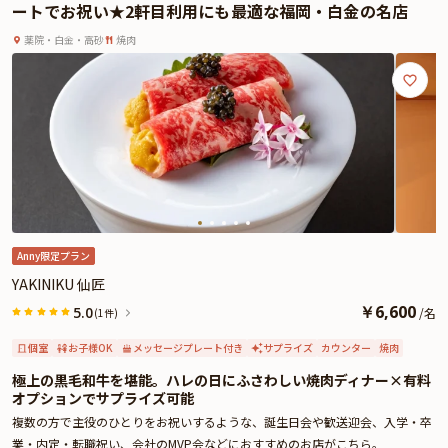
ートでお祝い★2軒目利用にも最適な福岡・白金の名店
また、座席はカウンター席・テーブル席・半個室席をご用意。シーンに合わせ
て最適な空間をお選びいただけます。サプライズ演出にぴったりの肉プレート
薬院・白金・高砂
焼肉
もセットです。
さらに本プランでは、有料オプションで、サプライズにぴったりな花束・ギフ
ト・カスタマイズ可能なメッセージカードなどをお付けすることが出来ます。
詳しくは本ページ中段の「お祝いアイテム」の欄で、ご選択頂けます。
美味しさと上質な空間、そして心のこもったおもてなしがそろう【YAKINIKU
仙匠】で、大切な人と特別なディナーをお楽しみください。
※令和8年熊本地震の影響により、当面の間、九州地方宛のお祝いアイテム配
送に遅延が発生する可能性がございます。
そのため、お客様への確実なお届けを優先し、一時的にプランページ上でのお
祝いアイテムの掲載を休止しております。
Anny限定プラン
YAKINIKU 仙匠
￥
6,600
5.0
/
名
(1件)
個室
お子様OK
メッセージプレート付き
サプライズ
カウンター
焼肉
極上の黒毛和牛を堪能。ハレの日にふさわしい焼肉ディナー×有料
オプションでサプライズ可能
複数の方で主役のひとりをお祝いするような、誕生日会や歓送迎会、入学・卒
業・内定・転職祝い、会社のMVP会などにおすすめのお店がこちら。