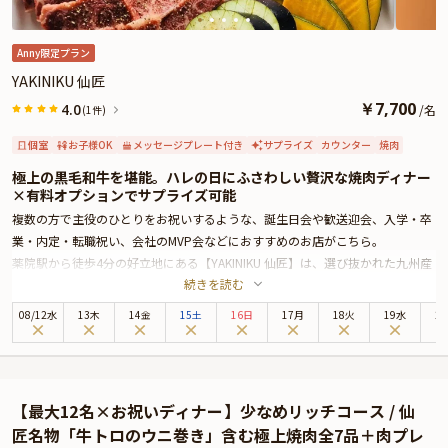
※令和8年熊本地震の影響により、当面の間、九州地方宛のお祝いアイテム配
送に遅延が発生する可能性がございます。
そのため、お客様への確実なお届けを優先し、一時的にプランページ上でのお
Anny限定プラン
祝いアイテムの掲載を休止しております。
YAKINIKU 仙匠
￥
7,700
4.0
/
名
(1件)
個室
お子様OK
メッセージプレート付き
サプライズ
カウンター
焼肉
極上の黒毛和牛を堪能。ハレの日にふさわしい贅沢な焼肉ディナー
×有料オプションでサプライズ可能
複数の方で主役のひとりをお祝いするような、誕生日会や歓送迎会、入学・卒
業・内定・転職祝い、会社のMVP会などにおすすめのお店がこちら。
薬院駅から徒歩4分の好立地にある【YAKINIKU 仙匠】は、選び抜かれた九州産
続きを読む
の黒毛和牛を楽しめる本格焼肉店。スタイリッシュな空間とロースターの温か
みが調和した店内は、特別な夜にぴったりの雰囲気を演出します。
08
/
12
水
13木
14金
15土
16日
17月
18火
19水
2
なかでも「白金贅沢コース」は、お祝いの夜を彩るにふさわしい極上の焼肉コ
ースです。
コースには上ハラミや上ロース、タン、カルビ、肉刺しなどが勢ぞろい。海鮮
チヂミや石焼ビビンバまたは冷麺もご用意いたします。黒毛和牛の様々な部位
【最大12名×お祝いディナー】少なめリッチコース / 仙
を堪能することができるため、きっとご満足いただける内容となっていること
匠名物「牛トロのウニ巻き」含む極上焼肉全7品＋肉プレ
でしょう。