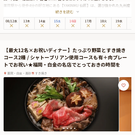
薬院駅から徒歩4分の好立地にある【YAKINIKU 仙匠】は、選び抜かれた九州産
続きを読む
の黒毛和牛を楽しめる本格焼肉店。スタイリッシュな空間とロースターの温か
みが調和した店内は、特別な夜にぴったりの雰囲気を演出します。
08
/
12
水
13木
14金
15土
16日
17月
18火
19水
2
なかでも「少なめリッチコース」は、お祝いの夜を彩るにふさわしい極上の焼
肉コースです。
コースの主役は、仙匠の名物「牛トロのウニ巻き」。炙った黒毛和牛のとろけ
る食感に、濃厚なウニとキャビアが絶妙に絡み合い、一口食べれば至福の味わ
【最大12名×お祝いディナー】たっぷり野菜とすき焼き
いが広がります。さらに、上質な赤身の旨味を堪能できる焼きしゃぶや上ハラ
コース2種 / シャトーブリアン使用コースも有＋肉プレー
ミも楽しめる、まさに「少なめでもリッチ」なコース構成です。2軒目での利
トでお祝い★福岡・白金の名店でとっておきの時間を
用にもおすすめ。
また、座席はカウンター席・テーブル席・半個室席をご用意。シーンに合わせ
薬院・白金・高砂
すき焼き
て最適な空間をお選びいただけます。サプライズ演出にぴったりの肉プレート
もセットです。
さらに本プランでは、有料オプションで、サプライズにぴったりな花束・ギフ
ト・カスタマイズ可能なメッセージカードなどをお付けすることが出来ます。
詳しくは本ページ中段の「お祝いアイテム」の欄で、ご選択頂けます。
美味しさと上質な空間、そして心のこもったおもてなしがそろう【YAKINIKU
仙匠】で、大切な人と特別なディナーをお楽しみください。
※令和8年熊本地震の影響により、当面の間、九州地方宛のお祝いアイテム配
送に遅延が発生する可能性がございます。