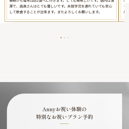
長崎から毎年1回は食べに行きます。とても美味しいです。店内は清
と
潔で、店員さんはとても優しいです。未就学児を連れていても安心
っ
して飲食することが出来ます。またよろしくお願いします。
ル
Annyお祝い体験の
特別なお祝いプラン予約