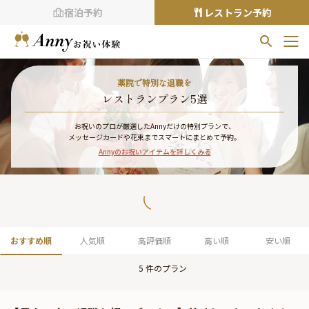
宿泊予約
レストラン予約
お気に入りプラン
薬院で特別な退職を
お気に入りの登録がありません
レストランプラン5選
プランの
をクリックすることで
お祝いのプロが厳選したAnnyだけの特別プランで、
メッセージカードや花束までスマートにまとめて予約。
お気に入りに追加できます。
Annyのお祝いアイテムを詳しくみる
閲覧履歴
閲覧履歴はありません
過去に見たお店が最大10件まで表示されます。
10件を超えると、古いものから順に削除されます。
おすすめ順
人気順
高評価順
高い順
安い順
TOP
5
件のプラン
Annyお祝い体験について
Annyお祝いアイテムについて