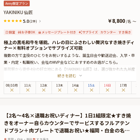
そのため、お客様への確実なお届けを優先し、一時的にプランページ上でのお
Anny限定プラン
祝いアイテムの掲載を休止しております。
YAKINIKU 仙匠
￥
8,800
5.0
/
名
～
(2件)
個室
お子様OK
メッセージプレート付き
サプライズ
カウンター
すき焼き
極上の黒毛和牛を堪能。ハレの日にふさわしい贅沢なすき焼きディ
ナー×有料オプションでサプライズ可能
複数の方で主役のひとりをお祝いするような、誕生日会や歓送迎会、入学・卒
業・内定・転職祝い、会社のMVP会などにおすすめのお店がこちら。
薬院駅から徒歩4分の好立地にある【YAKINIKU 仙匠】は、選び抜かれた九州産
続きを読む
の黒毛和牛を楽しめる名店。スタイリッシュな空間が広がる店内は、特別な夜
にぴったりの雰囲気を演出します。
08
/
10
月
11火
12水
13木
14金
15土
16日
17月
1
【YAKINIKU 仙匠】が提供する「すき焼きコース」2種は、大切なお祝いの夜を
彩るにふさわしい極上のコースです。コースは下記2種よりご選択可能です。
①すき焼きコース ¥7,700
②シャトーブリアンを使ったすき焼きコース（しゃぶしゃぶへの変更も可）
【2名～4名×退職お祝いディナー】1日1組限定★すき焼
¥16,500
きをオーナー自らカウンターでサービスするフルアテン
また、座席はカウンター席・テーブル席・半個室席をご用意。シーンに合わせ
ドプラン＋肉プレートで退職お祝い★福岡・白金の名店
て最適な空間をお選びいただけます。サプライズ演出にぴったりの肉プレート
でとっておきの時間を
もセットです。
薬院・白金・高砂
すき焼き