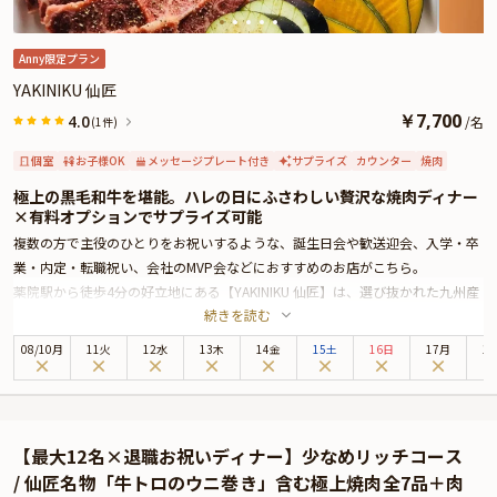
※令和8年熊本地震の影響により、当面の間、九州地方宛のお祝いアイテム配
送に遅延が発生する可能性がございます。
そのため、お客様への確実なお届けを優先し、一時的にプランページ上でのお
Anny限定プラン
祝いアイテムの掲載を休止しております。
YAKINIKU 仙匠
￥
7,700
4.0
/
名
(1件)
個室
お子様OK
メッセージプレート付き
サプライズ
カウンター
焼肉
極上の黒毛和牛を堪能。ハレの日にふさわしい贅沢な焼肉ディナー
×有料オプションでサプライズ可能
複数の方で主役のひとりをお祝いするような、誕生日会や歓送迎会、入学・卒
業・内定・転職祝い、会社のMVP会などにおすすめのお店がこちら。
薬院駅から徒歩4分の好立地にある【YAKINIKU 仙匠】は、選び抜かれた九州産
続きを読む
の黒毛和牛を楽しめる本格焼肉店。スタイリッシュな空間とロースターの温か
みが調和した店内は、特別な夜にぴったりの雰囲気を演出します。
08
/
10
月
11火
12水
13木
14金
15土
16日
17月
1
なかでも「白金贅沢コース」は、お祝いの夜を彩るにふさわしい極上の焼肉コ
ースです。
コースには上ハラミや上ロース、タン、カルビ、肉刺しなどが勢ぞろい。海鮮
チヂミや石焼ビビンバまたは冷麺もご用意いたします。黒毛和牛の様々な部位
【最大12名×退職お祝いディナー】少なめリッチコース
を堪能することができるため、きっとご満足いただける内容となっていること
/ 仙匠名物「牛トロのウニ巻き」含む極上焼肉全7品＋肉
でしょう。