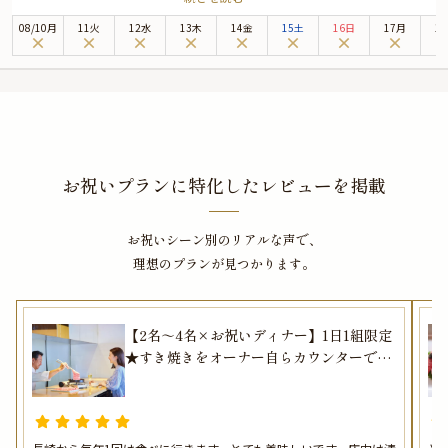
にぴったりの雰囲気を演出します。
08
/
10
月
11火
12水
13木
14金
15土
16日
17月
1
【YAKINIKU 仙匠】が提供する「すき焼きフルアテンドプラン」は、大切な夜
を彩るにふさわしい極上のコースです。
本コースは極上のすき焼きをオーナー自らがカウンターでサービスするフルア
テンドプラン。1日1組限定（2名～4名様）となりますので、ご予約はお早め
に。
なお、サプライズ演出にぴったりの肉プレートがセットです。
さらに本プランでは、有料オプションで、サプライズにぴったりな花束・ギフ
お祝いプランに特化したレビューを掲載
ト・カスタマイズ可能なメッセージカードなどをお付けすることが出来ます。
詳しくは本ページ中段の「お祝いアイテム」の欄で、ご選択頂けます。
お祝いシーン別のリアルな声で、
美味しさと上質な空間、そして心のこもったおもてなしがそろう【YAKINIKU
仙匠】で、大切な人と特別なディナーをお楽しみください。
理想のプランが見つかります。
※令和8年熊本地震の影響により、当面の間、九州地方宛のお祝いアイテム配
送に遅延が発生する可能性がございます。
そのため、お客様への確実なお届けを優先し、一時的にプランページ上でのお
【2名～4名×お祝いディナー】1日1組限定
祝いアイテムの掲載を休止しております。
★すき焼きをオーナー自らカウンターでサ
ービスするフルアテンドプラン＋肉プレー
トでお祝い★福岡・白金の名店でとってお
きの時間を