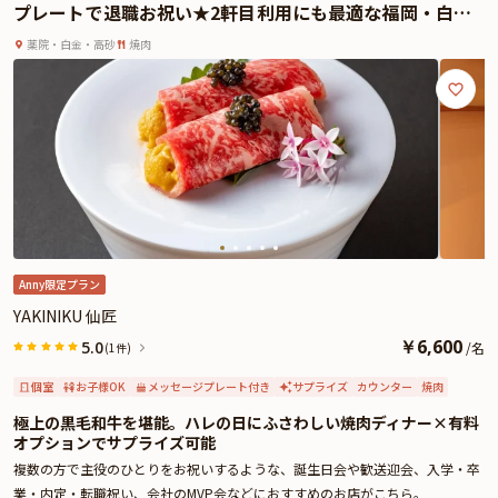
プレートで退職お祝い★2軒目利用にも最適な福岡・白金
また、座席はカウンター席・テーブル席・半個室席をご用意。シーンに合わせ
の名店
て最適な空間をお選びいただけます。サプライズ演出にぴったりの肉プレート
薬院・白金・高砂
焼肉
もセットです。
さらに本プランでは、有料オプションで、サプライズにぴったりな花束・ギフ
ト・カスタマイズ可能なメッセージカードなどをお付けすることが出来ます。
詳しくは本ページ中段の「お祝いアイテム」の欄で、ご選択頂けます。
美味しさと上質な空間、そして心のこもったおもてなしがそろう【YAKINIKU
仙匠】で、大切な人と特別なディナーをお楽しみください。
※令和8年熊本地震の影響により、当面の間、九州地方宛のお祝いアイテム配
送に遅延が発生する可能性がございます。
そのため、お客様への確実なお届けを優先し、一時的にプランページ上でのお
祝いアイテムの掲載を休止しております。
Anny限定プラン
YAKINIKU 仙匠
￥
6,600
5.0
/
名
(1件)
個室
お子様OK
メッセージプレート付き
サプライズ
カウンター
焼肉
極上の黒毛和牛を堪能。ハレの日にふさわしい焼肉ディナー×有料
オプションでサプライズ可能
複数の方で主役のひとりをお祝いするような、誕生日会や歓送迎会、入学・卒
業・内定・転職祝い、会社のMVP会などにおすすめのお店がこちら。