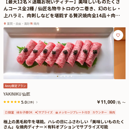
【最大12名×退職お祝いディナー】美味しいものたくさ
よくあるご質問
んコース全2種 / 仙匠名物牛トロのウニ巻き、幻のヒレ・
上ハラミ、肉刺しなどを堪能する贅沢焼肉全14品＋肉プ
お問い合わせ
レート★福岡・白金の名店でとっておきの時間を
薬院・白金・高砂
焼肉
Anny限定プラン
YAKINIKU 仙匠
￥
11,000
5.0
/
名
～
(2件)
個室
お子様OK
サプライズ
メッセージプレート付き
カウンター
焼肉
極上の黒毛和牛を堪能。ハレの日にふさわしい「美味しいものたく
さん」な焼肉ディナー×有料オプションでサプライズ可能