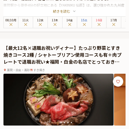
薬院駅から徒歩4分の好立地にある【YAKINIKU 仙匠】は、選び抜かれた九州産
続きを読む
の黒毛和牛を楽しめる本格焼肉店。スタイリッシュな空間とロースターの温か
みが調和した店内は、特別な夜にぴったりの雰囲気を演出します。
08
/
10
月
11火
12水
13木
14金
15土
16日
17月
1
なかでも「少なめリッチコース」は、お祝いの夜を彩るにふさわしい極上の焼
肉コースです。
コースの主役は、仙匠の名物「牛トロのウニ巻き」。炙った黒毛和牛のとろけ
る食感に、濃厚なウニとキャビアが絶妙に絡み合い、一口食べれば至福の味わ
【最大12名×退職お祝いディナー】たっぷり野菜とすき
いが広がります。さらに、上質な赤身の旨味を堪能できる焼きしゃぶや上ハラ
焼きコース2種 / シャトーブリアン使用コースも有＋肉プ
ミも楽しめる、まさに「少なめでもリッチ」なコース構成です。2軒目での利
レートで退職お祝い★福岡・白金の名店でとっておきの
用にもおすすめ。
時間を
また、座席はカウンター席・テーブル席・半個室席をご用意。シーンに合わせ
薬院・白金・高砂
すき焼き
て最適な空間をお選びいただけます。サプライズ演出にぴったりの肉プレート
もセットです。
さらに本プランでは、有料オプションで、サプライズにぴったりな花束・ギフ
ト・カスタマイズ可能なメッセージカードなどをお付けすることが出来ます。
詳しくは本ページ中段の「お祝いアイテム」の欄で、ご選択頂けます。
美味しさと上質な空間、そして心のこもったおもてなしがそろう【YAKINIKU
仙匠】で、大切な人と特別なディナーをお楽しみください。
※令和8年熊本地震の影響により、当面の間、九州地方宛のお祝いアイテム配
送に遅延が発生する可能性がございます。