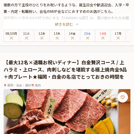
複数の方で主役のひとりをお祝いするような、誕生日会や歓送迎会、入学・卒
業・内定・転職祝い、会社のMVP会などにおすすめのお店がこちら。
薬院駅から徒歩4分の好立地にある【YAKINIKU 仙匠】は、選び抜かれた九州産
続きを読む
の黒毛和牛を楽しめる本格焼肉店。スタイリッシュな空間とロースターの温か
みが調和した店内は、特別な夜にぴったりの雰囲気を演出します。
08
/
10
月
11火
12水
13木
14金
15土
16日
17月
1
なかでも「美味しいものたくさんコース」は、お祝いの夜を彩るにふさわしい
極上の焼肉コースです。
コースには仙匠名物牛トロのウニ巻きや幻のヒレ、上ハラミ、肉刺しなどが勢
ぞろい。海鮮チヂミやデザートもご用意いたします。黒毛和牛の様々な部位を
【最大12名×退職お祝いディナー】白金贅沢コース / 上
堪能することができるため、きっとご満足いただける内容となっていることで
ハラミ・上ロース、肉刺しなどを堪能する極上焼肉全9品
しょう。2価格帯ご用意しておりますが、コースの内容は大きく変わりませ
＋肉プレート★福岡・白金の名店でとっておきの時間を
ん。16,500円のコースに厳選食材が使用されている点が異なります。
また、座席はカウンター席・テーブル席・半個室席をご用意。シーンに合わせ
薬院・白金・高砂
焼肉
て最適な空間をお選びいただけます。サプライズ演出にぴったりの肉プレート
もセットです。
さらに本プランでは、有料オプションで、サプライズにぴったりな花束・ギフ
ト・カスタマイズ可能なメッセージカードなどをお付けすることが出来ます。
詳しくは本ページ中段の「お祝いアイテム」の欄で、ご選択頂けます。
美味しさと上質な空間、そして心のこもったおもてなしがそろう【YAKINIKU
仙匠】で、大切な人と特別なディナーをお楽しみください。