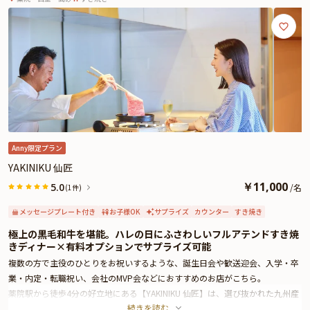
さらに本プランでは、有料オプションで、サプライズにぴったりな花束・ギフ
ト・カスタマイズ可能なメッセージカードなどをお付けすることが出来ます。
詳しくは本ページ中段の「お祝いアイテム」の欄で、ご選択頂けます。
美味しさと上質な空間、そして心のこもったおもてなしがそろう【YAKINIKU
仙匠】で、大切な人と特別なディナーをお楽しみください。
※令和8年熊本地震の影響により、当面の間、九州地方宛のお祝いアイテム配
送に遅延が発生する可能性がございます。
そのため、お客様への確実なお届けを優先し、一時的にプランページ上でのお
祝いアイテムの掲載を休止しております。
Anny限定プラン
YAKINIKU 仙匠
￥
11,000
5.0
/
名
(1件)
メッセージプレート付き
お子様OK
サプライズ
カウンター
すき焼き
極上の黒毛和牛を堪能。ハレの日にふさわしいフルアテンドすき焼
きディナー×有料オプションでサプライズ可能
複数の方で主役のひとりをお祝いするような、誕生日会や歓送迎会、入学・卒
業・内定・転職祝い、会社のMVP会などにおすすめのお店がこちら。
薬院駅から徒歩4分の好立地にある【YAKINIKU 仙匠】は、選び抜かれた九州産
続きを読む
の黒毛和牛を楽しめる名店。スタイリッシュな空間が広がる店内は、特別な夜