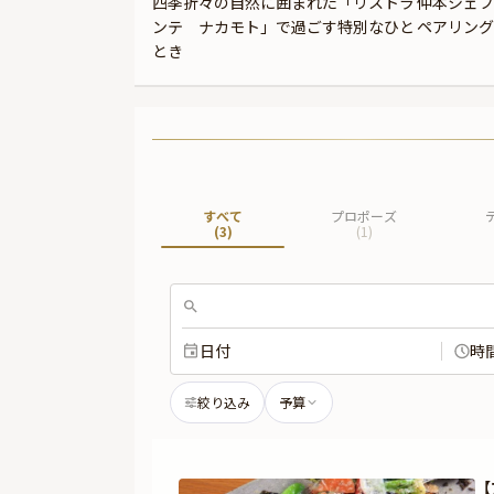
四季折々の自然に囲まれた「リストラ
仲本シェフ
ンテ ナカモト」で過ごす特別なひと
ペアリング
とき
すべて
プロポーズ
(
3
)
(
1
)
日付
時
絞り込み
予算
【