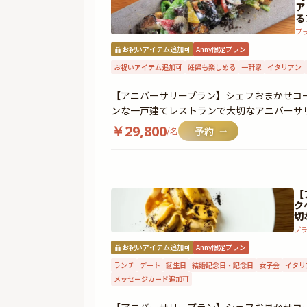
ア
る
プ
お祝いアイテム追加可
Anny限定プラン
お祝いアイテム追加可
妊婦も楽しめる
一軒家
イタリアン
【アニバーサリープラン】シェフおまかせコー
ンな一戸建てレストランで大切なアニバーサ
￥
29,800
/名
【
ク
切
プ
お祝いアイテム追加可
Anny限定プラン
ランチ
デート
誕生日
結婚記念日・記念日
女子会
イタリ
メッセージカード追加可