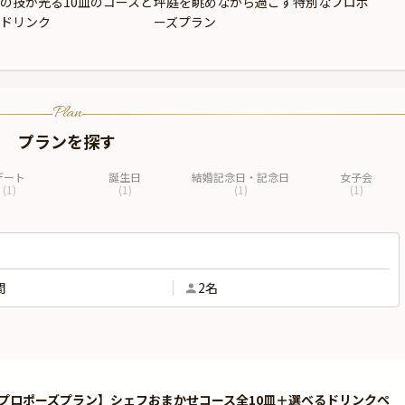
の技が光る10皿のコースと
坪庭を眺めながら過ごす特別なプロポ
ドリンク
ーズプラン
Plan
プランを探す
デート
誕生日
結婚記念日・記念日
女子会
(
1
)
(
1
)
(
1
)
(
1
)
間
2名
プロポーズプラン】シェフおまかせコース全10皿＋選べるドリンクペ