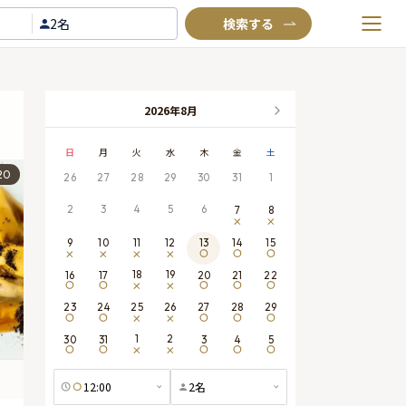
2名
お気に入りプラン
閲覧履歴
2026年8月
TOP
日
月
火
水
木
金
土
Annyお祝い体験について
20
26
27
28
29
30
31
1
Annyお祝いアイテムについて
2
3
4
5
6
7
8
よくあるご質問
9
10
11
12
13
14
15
お問い合わせ
18
19
16
17
20
21
22
25
26
23
24
27
28
29
1
2
30
31
3
4
5
12:00
2
名