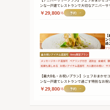
【アニバーサリープラン】シェフおまかせコー
ンな一戸建てレストランで大切なアニバーサ
￥
29,800
/名
【
ン
過
プラ
お祝いアイテム追加可
Anny限定プラン
メッセージカード追加可
ペアリング付き
送別会
金婚式
銀
妊婦も楽しめる
お祝いアイテム追加可
大人数のお祝い
サ
【最大8名・お祝いプラン】シェフおまかせコ
ンな一戸建てレストランで過ごす特別なお祝
￥
29,800
/名