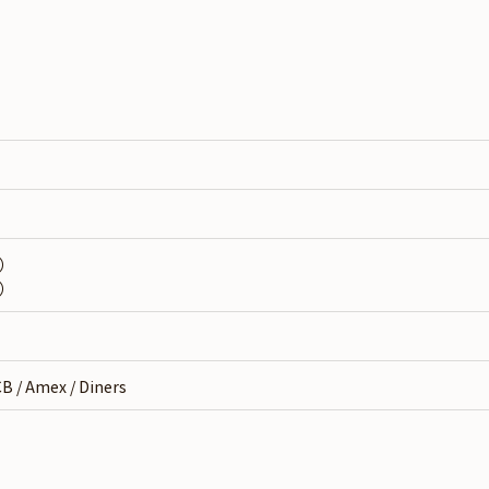
0）
0）
 / Amex / Diners