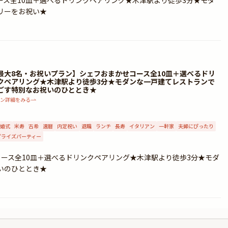
ス全10皿＋選べるドリンクペアリング★木津駅より徒歩3分★モダ
リーをお祝い★
最大8名・お祝いプラン】シェフおまかせコース全10皿＋選べるドリ
クペアリング★木津駅より徒歩3分★モダンな一戸建てレストランで
ごす特別なお祝いのひととき★
ン詳細をみる
婚式
米寿
古希
還暦
内定祝い
退職
ランチ
長寿
イタリアン
一軒家
夫婦にぴったり
プライズパーティー
ース全10皿＋選べるドリンクペアリング★木津駅より徒歩3分★モダ
いのひととき★