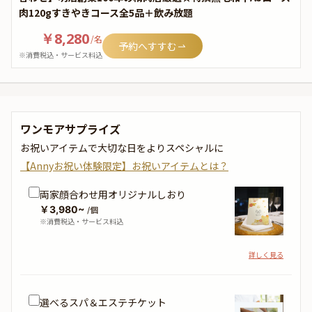
肉120gすきやきコース全5品＋飲み放題
￥8,280
/
名
予約へすすむ
※消費税込・サービス料込
ワンモアサプライズ
お祝いアイテムで大切な日をよりスペシャルに
【Annyお祝い体験限定】お祝いアイテムとは？
両家顔合わせ用オリジナルしおり
￥3,980~
/個
※消費税込・サービス料込
詳しく見る
選べるスパ＆エステチケット