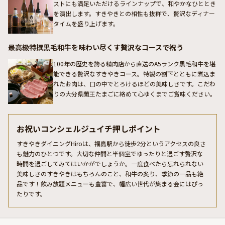
ストにも満足いただけるラインナップで、和やかなひととき
を演出します。すきやきとの相性も抜群で、贅沢なディナー
タイムを盛り上げます。
最高級特撰黒毛和牛を味わい尽くす贅沢なコースで祝う
100年の歴史を誇る精肉店から直送のA5ランク黒毛和牛を堪
能できる贅沢なすきやきコース。特製の割下とともに煮込ま
れたお肉は、口の中でとろけるほどの美味しさです。こだわ
りの大分県蘭王たまごに絡めて心ゆくまでご賞味ください。
お祝いコンシェルジュイチ押しポイント
すきやきダイニングHiroは、福島駅から徒歩2分というアクセスの良さ
も魅力のひとつです。大切な仲間と半個室でゆったりと過ごす贅沢な
時間を過ごしてみてはいかがでしょうか。一度食べたら忘れられない
美味しさのすきやきはもちろんのこと、和牛の炙り、季節の一品も絶
品です！飲み放題メニューも豊富で、幅広い世代が集まる会にはぴっ
たりです。