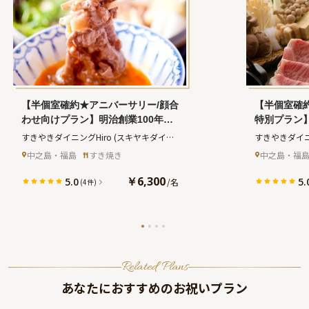
【半個室確約★アニバーサリー/顔合
【半個室確約
わせ向けプラン】明治創業100年の
特別プラン
精肉店厳選★特撰黒毛和牛A5ロース
特撰黒毛和牛
すきやきダイニングHiro
(スキヤキダイニ
すきやきダイニ
肉120gすきやきコース全5品
きコース全
ング ヒロ)
ング ヒロ)
中之島・福島
すき焼き
中之島・福
￥6,300
5.0
5.
/
名
(4件)
Related Plans
あなたにおすすめのお祝いプラン