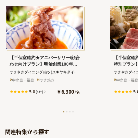
【半個室確約★アニバーサリー/顔合
【半個室確約
わせ向けプラン】明治創業100年の
特別プラン
精肉店厳選★特撰黒毛和牛A5ロース
特撰黒毛和牛
すきやきダイニングHiro
(スキヤキダイニ
すきやきダイニ
肉120gすきやきコース全5品
きコース全
ング ヒロ)
ング ヒロ)
中之島・福島
すき焼き
中之島・福
￥6,300
5.0
5.
/
名
(4件)
関連特集から探す