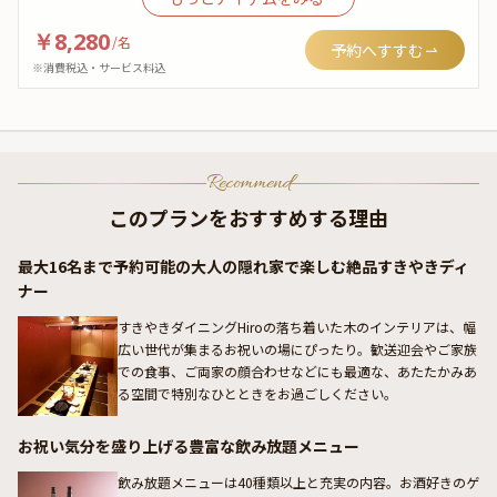
￥8,280
/
名
予約へすすむ
※消費税込・サービス料込
Recommend
このプランをおすすめする理由
最大16名まで予約可能の大人の隠れ家で楽しむ絶品すきやきディ
ナー
すきやきダイニングHiroの落ち着いた木のインテリアは、幅
広い世代が集まるお祝いの場にぴったり。歓送迎会やご家族
での食事、ご両家の顔合わせなどにも最適な、あたたかみあ
る空間で特別なひとときをお過ごしください。
お祝い気分を盛り上げる豊富な飲み放題メニュー
飲み放題メニューは40種類以上と充実の内容。お酒好きのゲ