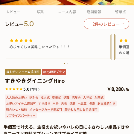
よくあるご質問
レビュー
写真
コース内容
店舗情報
留意点
お問い合わせ
5.0
レビュー
2
件のレビュー
めちゃくちゃ美味しかったです！！！
半個室に
の立地、
お祝いアイテム追加可
Anny限定プラン
すきやきダイニングHiro
5.0
￥8,280
/
名
(2件)
大人数のお祝い
送別会
成人式
卒業式
退職
忘年会
入学式
入園式
お祝いアイテム追加可
すき焼き
米寿
古希
還暦
七五三
長寿
飲み放題付き
顔合わせ・結納
メッセージカード追加可
顔合わせ用しおり追加可
サプライズパーティー
半個室で叶える、主役のお祝いやハレの日にふさわしい絶品すきや
きコース×有料オプションでサプライズ可能