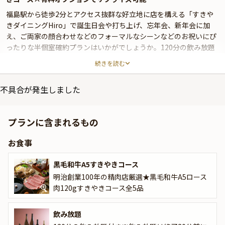
福島駅から徒歩2分とアクセス抜群な好立地に店を構える「すきや
きダイニングHiro」で誕生日会や打ち上げ、忘年会、新年会に加
え、ご両家の顔合わせなどのフォーマルなシーンなどのお祝いにぴ
ったりな半個室確約プランはいかがでしょうか。120分の飲み放題
付き、最大16名様まで個室確定のお祝いプランです。
続きを読む
木のぬくもり溢れるインテリアは“こだわりのある大人”にも高評価
不具合が発生しました
で、店内にはあたたかなくつろぎ空間が広がります。幅広い世代が
集まるお祝いにもぴったり。居心地の良い半個室でリラックスしな
がら絶品のすきやきを堪能すれば、自然と会話が弾むこと間違いな
プランに含まれるもの
しです。
お食事
すきやきに使われるのは、明治創業の精肉店が厳選した国産黒毛和
牛A5ロース肉。そして肉質の良さを引き立てるのは手作りの醤油と
黒毛和牛A5すきやきコース
赤酒、出汁を合わせたこだわりの割下です。柔らかくジューシーに
明治創業100年の精肉店厳選★黒毛和牛A5ロース
煮込まれたお肉をコクと旨みが凝縮された蘭王たまごに絡めて口に
肉120gすきやきコース全5品
入れれば、あまりの美味しさに笑顔が溢れてしまいます。
快適に過ごせる半個室は、プライベート感を大切にしながらのお食
飲み放題
事をお楽しみいただけるくつろぎ空間。ぬくもり溢れる居心地の良