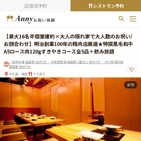
宿泊予約
レストラン予約
お気に入りプラン
【最大16名半個室確約×大人の隠れ家で大人数のお祝い/
お気に入りの登録がありません
お顔合わせ】明治創業100年の精肉店厳選★特撰黒毛和牛
A5ロース肉120gすきやきコース全5品＋飲み放題
プランの
をクリックすることで
・阪神本線 福島駅 徒歩2分 ・JR東西線 新福島駅 2番出口 徒歩3分 ・JR大阪環状線
お気に入りに追加できます。
福島駅 徒歩5分
中之島・福島
すき焼き
閲覧履歴
6
/
15
閲覧履歴はありません
過去に見たお店が最大10件まで表示されます。
10件を超えると、古いものから順に削除されます。
TOP
Annyお祝い体験について
Annyお祝いアイテムについて