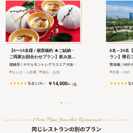
【6〜14名様 / 個室確約 ★ご結納・
6名～24名
ご両家お顔合わせプラン】飲み放題
ラン】懐石
付コース有★心尽くしのお祝い会席
＋メッセー
隨縁亭 / ホテルモントレグラスミア大阪　
聚楽庵 / KK
＋記念フォト★なんば駅直結徒歩1
との事前打
(ズイエンテイホテルモントレグラスミア
なんば・心斎橋
懐石・会席
京橋・OBP
分・ホテルモントレグラスミア大阪
ル大阪内日
オオサカ)
22階〜高級感溢れる和個室で晴れや
と共に過ご
￥14,000
5.0
5.
~
(12件)
/名
かな門出を
ととき★
More Plans from this Restaurant
同じレストランの別のプラン