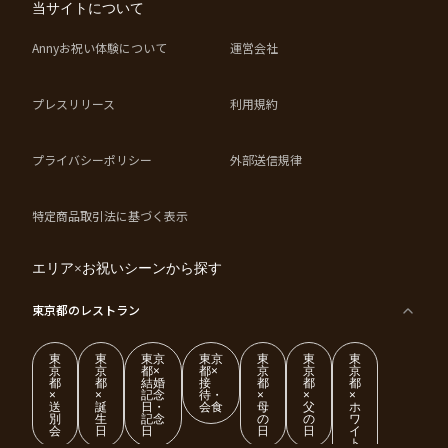
当サイトについて
Annyお祝い体験について
運営会社
プレスリリース
利用規約
プライバシーポリシー
外部送信規律
特定商品取引法に基づく表示
エリア×お祝いシーンから探す
東京都
のレストラン
東
東
東京
東京
東
東
東
京
京
都×
都×
京
京
京
都
都
結婚
接
都
都
都
×
×
記念
待・
×
×
×
送
誕
日・
会食
母
父
ホ
別
生
記念
の
の
ワ
会
日
日
日
日
イ
ト