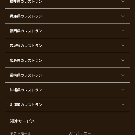
福井県
のレストラン
イ
二
バ
ィ
ズ
次
ー
ン
パ
会
ス
パ
ー
デ
ー
兵庫県
のレストラン
テ
ー
テ
ィ
ィ
ー
ー
福岡県
のレストラン
東
東
東
東
東
東京
東
東
京
京
京
京
京
都×
京
京
都
都
都
都
都
顔合
都
都
宮城県
×
のレストラン
×
×
×
×
わ
×
×
ベ
フ
結
お
お
せ・
ウ
デ
ビ
ァ
婚
食
宮
結納
ェ
ー
ー
ー
祝
い
参
デ
ト
シ
ス
い
初
り
ィ
広島県
のレストラン
ャ
ト
パ
め
ン
ワ
バ
ー
グ
ー
ー
テ
パ
ス
ィ
ー
長崎県
のレストラン
デ
ー
テ
ー
ィ
ー
沖縄県
のレストラン
東
東
東
東
京
京
京
京
都
都
都
都
北海道
のレストラン
×
×
×
×
お
大
歓
同
子
人
迎
窓
様
数
会
会
の
の
関連サービス
お
お
誕
祝
生
い
ギフトモール
Anny | アニー