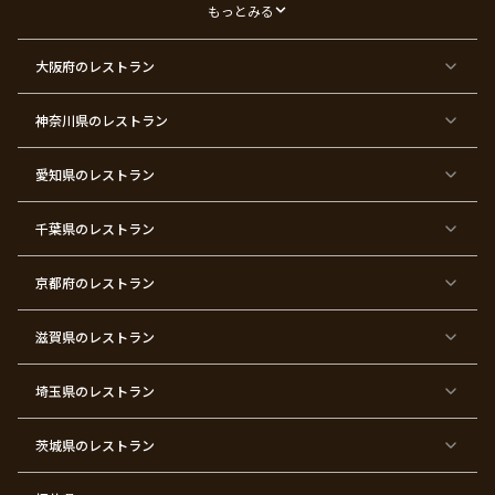
デ
もっとみる
ー
東
東
東
東
東
東
東
東
大阪府
のレストラン
京
京
京
京
京
京
京
京
都
都
都
都
都
都
都
都
×
×
×
×
×
×
×
×
ク
金
銀
プ
女
米
古
還
神奈川県
のレストラン
リ
婚
婚
ロ
子
寿
希
暦
ス
式
式
ポ
会
マ
ー
ス
ズ
愛知県
のレストラン
東
東
東
東
東
東
東
東
京
京
京
京
京
京
京
京
千葉県
都
のレストラン
都
都
都
都
都
都
都
×
×
×
×
×
×
×
×
バ
七
婚
成
ク
内
退
卒
レ
五
約
人
リ
定
職
業
ン
三
式
ス
祝
式
京都府
のレストラン
タ
マ
い
イ
ス
ン
パ
ー
滋賀県
のレストラン
テ
ィ
ー
埼玉県
のレストラン
東
東
東
東
東
東
東
東
京
京
京
京
京
京
京
京
都
都
都
都
都
都
都
都
茨城県
のレストラン
×
×
×
×
×
×
×
×
サ
忘
結
入
長
ハ
ハ
入
プ
年
婚
学
寿
ー
ロ
園
ラ
会
式
式
フ
ウ
式