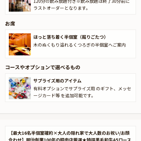
120分の飲み放題付き※飲み放題は終了30分前に
い大人の隠れ家で、大切な仲間との心温まる美食のひとときをお過
ラストオーダーとなります。
ごしください。
お席
さらに本プランでは、有料オプションで、主役の方へのサプライズ
にぴったりな花束・ギフト・カスタマイズ可能なメッセージカー
ほっと落ち着く半個室（掘りごたつ）
ド・お顔合わせ用しおりなどのアイテムをお付けすることができま
木のぬくもり溢れるくつろぎの半個室へご案内
す。メッセージカードとしおりは着席時に、花束やギフトはデザー
トタイムにご予約主様にお渡し致しますので、サプライズにお役立
てください。詳しくは本ページ中段の「お祝いアイテム」の欄で、
選んでいただけます。
コースやオプションで選べるもの
サプライズ用のアイテム
有料オプションでサプライズ用 のギフト、メッセ
ージカード等 を追加可能です。
【最大16名半個室確約×大人の隠れ家で大人数のお祝い/お顔
合わせ】明治創業100年の精肉店厳選★特撰黒毛和牛A5ロース