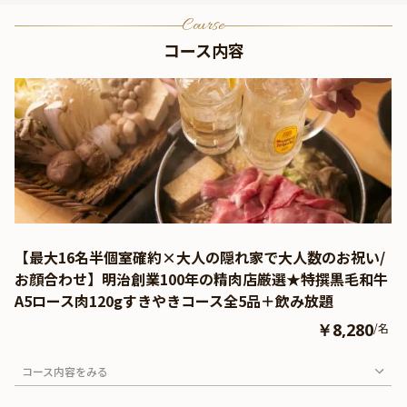
Course
コース内容
【最大16名半個室確約×大人の隠れ家で大人数のお祝い/
お顔合わせ】明治創業100年の精肉店厳選★特撰黒毛和牛
A5ロース肉120gすきやきコース全5品＋飲み放題
￥8,280
/名
コース内容をみる