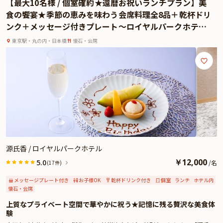
【最大10名様 / 個室確約★還暦お祝いランチプラン】美
よくあるご質問
食の饗宴★季節の恵みを味わう会席料理全8品＋乾杯ドリ
ンク＋メッセージ付きプレート〜ロイヤルパークホテル /
お問い合わせ
水天宮前駅直結
東京駅・丸の内・日本橋
懐石・会席
源氏香 / ロイヤルパークホテル
￥
12,000
5.0
/
名
(17件)
メッセージプレート付き
お子様OK
乾杯ドリンク付き
個室
ランチ
ホテル内
懐石・会席
上質なプライベート空間で華やかに祝う★記憶に残る贅沢な美食体
験