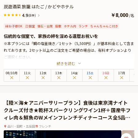
炭遊酒菜 旅籠 はたご / かどやホテル
￥
8,000
4.9
/
名
(8件)
お子様OK
個室
懐石・会席
座敷
ホテル内
ランチ
ちゃんちゃんこ付き
伝統的な個室で、家族の絆を深める還暦お祝いを
※本プランには「鯛の塩釜焼き／1セット（5,500円）」が基本料金として含ま
れております。2セット以上のご注文をご希望の場合は、有料オプションより
ご選択ください。
続きを読む
還暦や米寿などの長寿のお祝いに、伝統的な和空間で楽しむ華やかな会席料理
をご提案いたします。
08
/
10
月
11火
12水
13木
14金
15土
16日
17月
1
新宿駅西口より徒歩3分、遠方にお住まいのご親族の宿泊拠点としてもご利用
いただける、かどやホテルのB1Fに店を構える「炭遊酒菜 旅籠 はたご」。
古き良き旅籠がコンセプトの店内は、木の温もりを感じる情緒あふれる空間が
広がっています。お席は、懐かしさを感じる掘り炬燵または座敷の個室にご案
【陸×海★アニバーサリープラン】食後は東京湾ナイト
内します。ご家族との会話を楽しみながら、熟練の職人こだわりの料理をご堪
クルーズ付き★乾杯スパークリングワイン1杯＋国産牛フ
能ください。
ィレ肉＆鮮魚のWメインフレンチディナーコース全5品
お召し上がりいただくのは、彩り豊かな会席料理コース全9品。メインには鯛
+メッセージ入り還暦お祝いケーキ付き＋食後のナイトク
の塩釜焼きをご用意しますので、華やかなお祝いのひとときをお過ごしくださ
品川・田町・五反田
フレンチ
ルーズはフリードリンク
い。