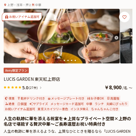
うひとときを
た、心尽くしの贈り物です。
上野・浅草・押上
中華
ご家族の絆を深める特別な祝いの席。「天空の庭 星のなる木」で、笑顔あふれ
るひとときをお楽しみください。
お祝いアイテム追加可
Anny限定プラン
LUCIS GARDEN 東天紅上野店
￥
8,900
5.0
/
名
～
(27件)
夜景
乾杯ドリンク付き
メッセージプレート付き
お子様OK
高層階
絶景
個室
サプライズ
メッセージカード追加可
中華
ランチ
夫婦にぴったり
お祝いアイテム追加可
東京スカイツリー景色
インスタ映え
ちゃんちゃんこ付き
人生の軌跡に華を添える祝宴を★上質なプライベート空間×上野の
名店で堪能する贅沢中華〜ご長寿還暦お祝い特典付き
人生の軌跡に華を添えるような、上質なひとときを贈るなら「LUCIS GARDEN