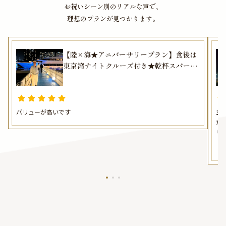
お祝いシーン別のリアルな声で、
す。気品に満ちたプライベート空間でゆったりとお寛ぎください。
理想のプランが見つかります。
★華やかな演出が叶う特典＆オプション★
本プランでは4種のコースをご用意しております。お好みやご予算に合わせて
お選びください。さらに有料オプションで、Anny限定のギフト（花束やカスタ
マイズ可能なメッセージカードなど）をお付けすることが出来ます。
【陸×海★アニバーサリープラン】食後は
東京湾ナイトクルーズ付き★乾杯スパーク
リングワイン1杯＋国産牛フィレ肉＆鮮魚の
Wメインフレンチディナーコース全5品+メ
ッセージ入りお祝いケーキ付き＋食後のナ
イトクルーズはフリードリンク
バリューが高いです
主
た
り
ま
め
敵