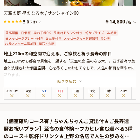
天空の庭 星のなる木 / サンシャイン60
￥
14,800
5.0
/
名
～
(2件)
高層階
個室
お子様OK
乾杯ドリンク付き
サプライズ
絶景
メッセージプレート付き
お土産付き
メッセージカード追加可
ランチ
お祝いアイテム追加可
懐石・会席
地上220mの和空間で迎える、ご家族と祝う長寿の節目
地上220ｍから都会の景色を一望する「天空の庭 星のなる木」。四季折々の美
食と洗練された個室空間、心を尽くしたおもてなしで、人生の節目を華やかに
彩ります。
続きを読む
皆様をご案内するのは、周りを気にすることなくお過ごしいただけるプライベ
ート空間です。ご家族だけのひとときを、窓から広がる絶景とともに、ゆった
08
/
13
木
14金
15土
16日
17月
18火
19水
20木
2
りとお楽しみいただけます。
お食事は、季節の恵みをふんだんに取り入れた、長寿祝いにふさわしい懐石コ
ースをご用意。お祝いのひとときを彩る乾杯用スパークリングワインもご提供
いたします。心温まる語らいのひとときを、美しい料理とともにお過ごしくだ
【個室確約コース有 / ちゃんちゃんこ貸出付★ご長寿還
さい。
暦お祝いプラン】至高の食体験〜フカヒレ含む選べる3種
さらに本プランでは、記念に残る贈り物として、贈答用酒器『金箔冷酒セッ
のコース＋乾杯ドリンク★上野の名店で人生の歩みを祝
ト』をプレゼント。れまでの感謝と、これからの健やかな日々への願いを込め