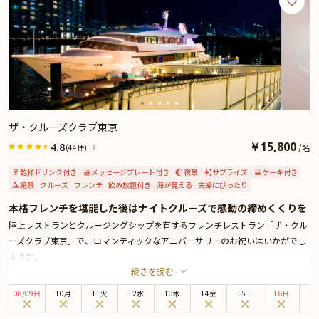
また、ご長寿祝いに欠かせないちゃんちゃんこをご用意します。ご年齢（お祝
いの名称）でシンボルカラー（赤・紫・黄・白）が変わりますので、ご予約の
際にご年齢をご記入ください。
ザ・クルーズクラブ東京
￥
15,800
4.8
/
名
(44件)
乾杯ドリンク付き
メッセージプレート付き
夜景
サプライズ
ケーキ付き
絶景
クルーズ
フレンチ
飲み放題付き
海が見える
夫婦にぴったり
本格フレンチを堪能した後はナイトクルーズで感動の締めくくりを
陸上レストランとクルージングシップを有するフレンチレストラン「ザ・クル
ーズクラブ東京」で、ロマンティックなアニバーサリーのお祝いはいかがでし
ょうか。
続きを読む
本プランは、水辺のレストランでディナーの後、東京湾へナイトクルーズをお
楽しみいただく、とっておきのアニバーサリープランです。
08
/
09
日
10月
11火
12水
13木
14金
15土
16日
1
まずはじめに、陸上レストランでお食事です。
グラススパークリングワインで乾杯し、お肉とお魚Wメインのフレンチコース