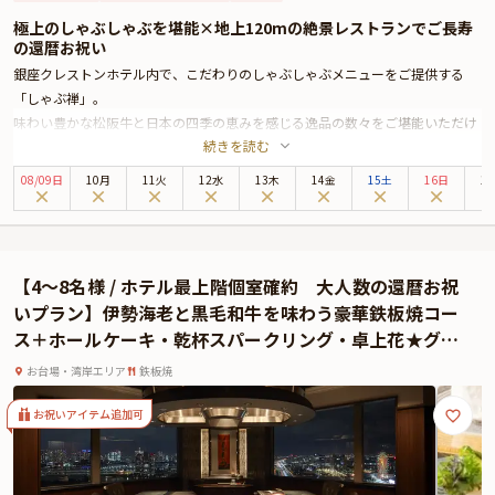
極上のしゃぶしゃぶを堪能×地上120mの絶景レストランでご長寿
の還暦お祝い
銀座クレストンホテル内で、こだわりのしゃぶしゃぶメニューをご提供する
「しゃぶ禅」。
味わい豊かな松阪牛と日本の四季の恵みを感じる逸品の数々をご堪能いただけ
続きを読む
る、還暦や米寿といった長寿祝いにぴったりの豪華お食事プランをご用意いた
しました。
08
/
09
日
10月
11火
12水
13木
14金
15土
16日
1
本プランではしゃぶしゃぶをメインに、旬の味覚も贅沢に取り入れた豪華コー
スをお楽しみいただきます。食前にはウェルカムドリンク、食後にはお祝い仕
様のメッセージ付デザートプレートをご提供致します。感動のサプライズ演出
をお届け致します。
【4～8名様 / ホテル最上階個室確約 大人数の還暦お祝
お席は、地上120ｍからの絶景をご満喫いただける落ち着いた雰囲気の個室へ
いプラン】伊勢海老と黒毛和牛を味わう豪華鉄板焼コー
ご案内。大切な方の人生の節目のお祝いにふさわしいスペシャルプランで、と
ス＋ホールケーキ・乾杯スパークリング・卓上花★グラ
っておきのひとときをお過ごし下さいませ。
ンドニッコー東京台場
お台場・湾岸エリア
鉄板焼
お祝いアイテム追加可