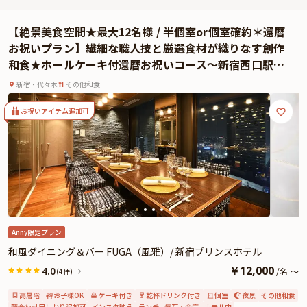
お祝いの席を彩るのは、伊勢海老と熊本県産黒毛和牛プレミアム「和王」を味
わう鉄板焼きフルコース。
【絶景美食空間★最大12名様 / 半個室or個室確約＊還暦
お祝いをさらに華やかに彩る乾杯スパークリングワイン、卓上花、ホールケー
お祝いプラン】繊細な職人技と厳選食材が織りなす創作
キもセット。お子様用メニューも揃い、幅広い世代で楽しめる特別な日を演出
和食★ホールケーキ付還暦お祝いコース〜新宿西口駅徒
します。美しい料理と贅沢な個室空間で、大切な日の思い出を心に残るひとと
歩2分 / 新宿プリンスホテル
きとしてお楽しみください。
新宿・代々木
その他和食
★さらに本プランでは、有料オプションで、主役の方へのサプライズにぴった
りな花束・ギフト・カスタマイズ可能なメッセージカードなどをお付けするこ
お祝いアイテム追加可
とが出来ます。メッセージカードは着席時に、花束やギフトはデザートタイム
にご予約主様にお渡し致しますので、サプライズにお役立てください。詳しく
は本ページ中段の「お祝いアイテム」の欄で、選んで頂けます。
Anny限定プラン
和風ダイニング＆バー FUGA（風雅）/ 新宿プリンスホテル
￥
12,000
4.0
/
名
～
(4件)
高層階
お子様OK
ケーキ付き
乾杯ドリンク付き
個室
夜景
その他和食
顔合わせ用しおり追加可
インスタ映え
ランチ
懐石・会席
ホテル内