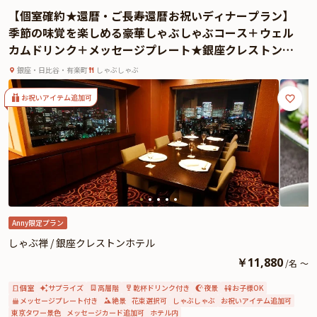
を華やかに演出する特典として、乾杯用ドリンクと、メッセージを添えたプレ
【個室確約★還暦・ご長寿還暦お祝いディナープラン】
ートもご用意いたしました。
季節の味覚を楽しめる豪華しゃぶしゃぶコース＋ウェル
美しい和の風情を随所に感じられる「源氏香」で、特別な日にふさわしい贅沢
カムドリンク＋メッセージプレート★銀座クレストンホ
な時間をお過ごしください。
テル32Fの高層階でご長寿の還暦お祝い
銀座・日比谷・有楽町
しゃぶしゃぶ
お祝いアイテム追加可
Anny限定プラン
しゃぶ禅 / 銀座クレストンホテル
￥
11,880
/
名
～
個室
サプライズ
高層階
乾杯ドリンク付き
夜景
お子様OK
メッセージプレート付き
絶景
花束選択可
しゃぶしゃぶ
お祝いアイテム追加可
東京タワー景色
メッセージカード追加可
ホテル内