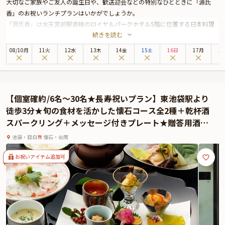
大切なご家族やご友人の誕生日や、歓送迎会などの特別なひとときに「源氏
香」のお祝いランチプランはいかがでしょうか。
「源氏香」は水天宮前駅直結のロイヤルパークホテル5階に位置する日本料理
続きを読む
店です。美しい日本庭園を臨む店内は落ち着きがあり、特別な日の会食に最
適。上質なおもてなしと共に、極上のお料理を心ゆくまでご堪能ください。
08
/
10
月
11火
12水
13木
14金
15土
16日
17月
1
お祝いランチプランでお召し上がりいただくのは、季節の恵みを感じられる会
席料理全8品。厳選食材を使用したお料理の数々は目にも美しく、四季折々の
逸品を存分にお楽しみいただけます。さらに特別な日を華やかに演出する特典
として、乾杯用のスパークリングワインと、大切な方へのメッセージを添えた
【個室確約/6名～30名★長寿祝いプラン】東池袋駅より
プレートもご用意いたしました。
徒歩3分★旬の食材を活かした懐石コース全2種＋乾杯酒
美しい和の風情を随所に感じられる「源氏香」で、特別な日にふさわしい贅沢
スパークリング＋メッセージ付きプレート★贈答用酒器
な時間をお過ごしください。
『金箔冷酒セット』1個付き★
池袋・目白
懐石・会席
お祝いアイテム追加可