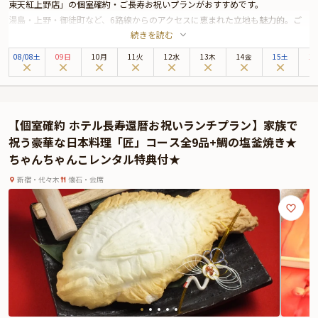
東天紅上野店」の個室確約・ご長寿お祝いプランがおすすめです。
湯島・上野・御徒町など、6路線からのアクセスに恵まれた立地も魅力的。ご
続きを読む
年配の方から小さなお子さま連れまで、幅広い世代が集うお祝いの席にも安心
してご利用いただけます。感謝や敬意を伝える大切な日に、心尽くしの美食を
08
/
08
土
09日
10月
11火
12水
13木
14金
15土
1
ご堪能ください。
東天紅上野本店の最上階に位置する「LUCIS GARDEN 東天紅上野店」は、空に
浮かぶような開放感に満ちた“空中庭園ダイニング”。自然美に包まれた不忍池
や、遠くスカイツリーを望む上質な空間が、還暦・古希・米寿など、人生の節
【個室確約 ホテル長寿還暦お祝いランチプラン】家族で
目を祝うご会食にふさわしい場を演出します。
祝う豪華な日本料理「匠」コース全9品+鯛の塩釜焼き★
本プランでは、落ち着きある個室や、眺望を楽しめる窓側個室をご用意。お好
ちゃんちゃんこレンタル特典付★
みに合わせてお選びいただけますので、心安らぐ和やかな祝宴をお楽しみくだ
さい。
新宿・代々木
懐石・会席
乾杯にはスパークリングワインを。そしてお食事は、フカヒレを含む、匠の技
光る3種の本格中華コースをご用意。特別な日に相応しい至高の食体験を
「LUCIS GARDEN 東天紅上野店」がお届けします。