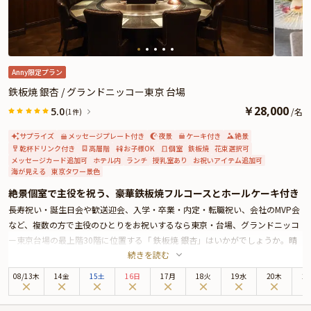
Anny限定プラン
鉄板焼 銀杏 / グランドニッコー東京 台場
￥
28,000
5.0
/
名
(1件)
サプライズ
メッセージプレート付き
夜景
ケーキ付き
絶景
乾杯ドリンク付き
高層階
お子様OK
個室
鉄板焼
花束選択可
メッセージカード追加可
ホテル内
ランチ
授乳室あり
お祝いアイテム追加可
海が見える
東京タワー景色
絶景個室で主役を祝う、豪華鉄板焼フルコースとホールケーキ付き
長寿祝い・誕生日会や歓送迎会、入学・卒業・内定・転職祝い、会社のMVP会
など、複数の方で主役のひとりをお祝いするなら東京・台場、グランドニッコ
ー東京台場の最上階30階に位置する「 鉄板焼 銀杏」はいかがでしょうか。晴
続きを読む
れの日にふさわしい鉄板焼レストランです。
ゆりかもめ「台場」駅直結の好立地に加え、地上100mから望む東京湾の景色
08
/
13
木
14金
15土
16日
17月
18火
19水
20木
2
が広がる店内は、非日常感あふれる落ち着いた雰囲気。個室（4～8名様）確約
のため、周囲を気にゆったりとお祝いを楽しめます。