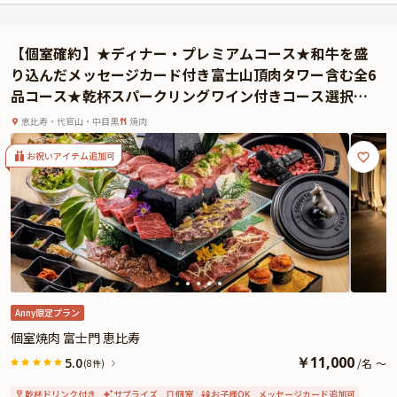
をお召し上がりいただきます。デザートには、お祝いメッセージが付けられる
ケーキをご用意いたします。
【個室確約】★ディナー・プレミアムコース★和牛を盛
（特典のグラススパークリングワイン1杯はノンアルコールへ対応が可能）
り込んだメッセージカード付き富士山頂肉タワー含む全6
お食事後は、クルーズ船「レディクリスタル」にて美しい夜景に彩られた東京
品コース★乾杯スパークリングワイン付きコース選択可
湾を巡るナイトクルーズをお楽しみください。船内では、スパークリングワイ
★アニバーサリーや長寿祝いなどにお勧め！恵比寿の隠
ン・白ワイン・赤ワイン・ビール・ウイスキー・カクテル数種類・ソフトドリ
恵比寿・代官山・中目黒
焼肉
れ家焼肉店で記念となる日を祝福
ンクなど種類豊富なフリードリンクをご用意いたします。お好きなお飲み物を
片手に大切な方と優雅なひとときをお過ごしください。
お祝いアイテム追加可
尚、クルーズコースはページ上部写真に掲載されているコースマップの「Aコー
ス」をご覧ください。
※気象海象の状況によって運航コースが変わることがございます。（ページ上
部写真右下にある「全ての写真を見る」を押すと運航コースが全体表示されま
す。）
※本プランは、陸上クラブハウスでのディナーの後、船に移動してナイトクル
ーズを楽しむプランです。
・平日
Anny限定プラン
ご来店時間/18：30～19：30 食後のクルーズ/21：15～22：15
個室焼肉 富士門 恵比寿
・土日祝
￥
11,000
5.0
/
名
～
(8件)
ご来店時間/18：30～19：00 食後のクルーズ/20：45～21：45
【食後クルーズ運航時間変更日】
乾杯ドリンク付き
サプライズ
個室
お子様OK
メッセージカード追加可