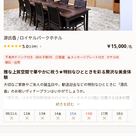
ぜひ本プランで、笑顔あふれる記念日やお祝いのひとときをお過ごしくださ
い。
源氏香 / ロイヤルパークホテル
￥
15,000
5.0
/
名
(16件)
乾杯ドリンク付き
お子様OK
個室
メッセージプレート付き
ホテル内
懐石・会席
雅な上質空間で華やかに祝う★特別なひとときを彩る贅沢な美食体
験
大切なご家族やご友人の誕生日や、歓送迎会などの特別なひとときに「源氏
香」のお祝いディナープランはいかがでしょうか。
「源氏香」は水天宮前駅直結のロイヤルパークホテル5階に位置する日本料理
続きを読む
店です。美しい日本庭園を臨む店内は落ち着きがあり、特別な日の会食に最
適。上質なおもてなしと共に、極上のお料理を心ゆくまでご堪能ください。
08
/
11
火
12水
13木
14金
15土
16日
17月
18火
1
お祝いディナープランでお召し上がりいただくのは、お好みに合わせてメイン
と食事をお選びいただける“和楽御膳”。厳選食材を使用したお料理の数々は目
にも美しく、四季折々の逸品を存分にお楽しみいただけます。さらに特別な夜