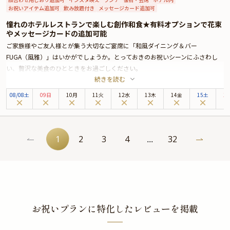
お祝いアイテム追加可
飲み放題付き
メッセージカード追加可
憧れのホテルレストランで楽しむ創作和食★有料オプションで花束
やメッセージカードの追加可能
ご家族様やご友人様とが集う大切なご宴席に「和風ダイニング＆バー
FUGA（風雅）」はいかがでしょうか。とっておきのお祝いシーンにふさわし
い、贅沢な美食のひとときをお過ごしください。
続きを読む
地上25階、天空の美食空間「和風ダイニング＆バー FUGA（風雅）」。気品に
満ちた店内は居心地が良く、ご両家の晴れやかな門出に最適です。大江戸線新
08
/
08
土
09日
10月
11火
12水
13木
14金
15土
1
宿西口駅より徒歩2分好立地は、遠方からお招きするゲストをお迎えする場に
も、安心してお選びいただけます。
開放感たっぷりの大きな窓からは、東京の街を一望する贅沢な眺め。美しい景
観とともにお食事をお楽しみください。ラグジュアリーなプライベート空間で
1
2
3
4
32
...
は、周りを気にせずお寛ぎいただけます。大切な方と和やかに語らう時間は、
心温まる思い出になることでしょう。
お召し上がりいただくのは、四季折々の厳選食材を使用したコース。“東京
GOHAN”をコンセプトに、「和」の技法を礎とした創作和食をお届けいたしま
す。珠玉の味わいが五感を優しく満たし、特別な日をより華やかに彩ることで
しょう。最高のおもてなしと共に、心に残る素敵な時間をお過ごしください。
お祝いプランに特化したレビューを掲載
★プライベート空間確約★
個室（利用料5,000円）または半個室（利用料3,000円）をご用意しておりま