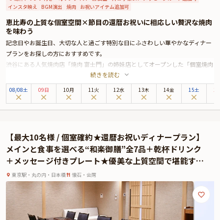
・2026年5月23日（土）…ナイトクルーズ運航時刻 21:30出航～22:30着桟
インスタ映え
BGM演出
焼肉
お祝いアイテム追加可
※上記時間は基本の時間であり、異なる場合もございます。ご予約時に必ずご
恵比寿の上質な個室空間×節目の還暦お祝いに相応しい贅沢な焼肉
確認ください。
を味わう
※食後のクルーズは、出航時間の5分前頃からご乗船いただきます。
記念日やお誕生日、大切な人と過ごす特別な日にふさわしい華やかなディナー
プランをお探しの方におすすめです。
渋谷にある人気焼肉店「焼肉 富士門」の姉妹店としてオープンした「個室焼肉
続きを読む
富士門 恵比寿」。華やかな恵比寿エリアにありながら、店内は都会の喧騒を忘
れさせる大人の隠れ家のような落ち着いた空間が広がります。
08
/
08
土
09日
10月
11火
12水
13木
14金
15土
1
本プランでは、タンやランプ、イチボ等全6種の和牛を使用した「メッセージ
カード付きの豪華肉タワー」をご用意。BGMと花火が彩られたインパクト抜群
の肉タワーの登場に、大切な方の笑顔がさらに弾けること間違いありません。
さらに、乾杯スパークリングワイン付きのコースもお選びいただけます。きら
【最大10名様 / 個室確約★還暦お祝いディナープラン】
めく一杯とともに、特別なひとときの始まりをお楽しみください。
メインと食事を選べる“和楽御膳”全7品＋乾杯ドリンク
また、別途1,100円でメッセージプレートをご用意することも可能です。ご希
＋メッセージ付きプレート★優美な上質空間で堪能する
望のメッセージを添えてサプライズすれば、素敵なひと時がより思い出深いも
極上の日本料理〜ロイヤルパークホテル / 水天宮前駅直
のになります。
東京駅・丸の内・日本橋
懐石・会席
結
お席は、横並びで会話をゆっくりと楽しめるカウンター席、または洗練された
空間のテーブル席にご案内いたします。どちらも完全個室タイプとなっており
ますので、周りの目を気にすることなく大人のお祝い時間をご満喫いただけま
す。