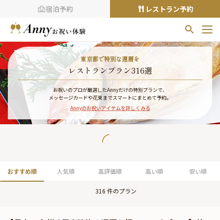
宿泊予約
レストラン予約
お気に入りプラン
東京都で特別な還暦を
お気に入りの登録がありません
レストランプラン316選
プランの
をクリックすることで
お祝いのプロが厳選したAnnyだけの特別プランで、
メッセージカードや花束までスマートにまとめて予約。
お気に入りに追加できます。
Annyのお祝いアイテムを詳しくみる
閲覧履歴
閲覧履歴はありません
過去に見たお店が最大10件まで表示されます。
10件を超えると、古いものから順に削除されます。
おすすめ順
人気順
高評価順
高い順
安い順
TOP
316
件のプラン
Annyお祝い体験について
Annyお祝いアイテムについて