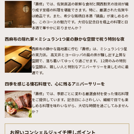
「壽修」では、佐賀直送の新鮮な食材と関西割烹の技術が織
り成す至極の料理を堪能できます。特に、厳選された佐賀牛
は絶品です。また、希少な銘柄日本酒「鍋島」が楽しめるの
も、このコースの魅力です。大切な記念日を極上の料理と日
本酒で華やかに彩りませんか？
西麻布の隠れ家×ミシュラン1つ星の静かな空間で祝う特別な夜
西麻布の静かな路地裏に佇む「壽修」は、ミシュラン1つ星
の実力派。 高天井とヨーロッパの風の床が醸し出す上質な
空間で、落ち着いてゆっくり過ごせます。 12席のみの特別
な空間は、親しい人と特別なアニバーサリーを楽しむのに最
適です。
四季を感じる懐石料理で、心に残るアニバーサリーを
「壽修」では、季節ごとに変わる厳選食材を使った懐石料理
をご提供しています。記念日にふさわしい、繊細で目でも楽
しめる料理を味わいながら、大切な時間を過ごしてみません
か？
お祝いコンシェルジュイチ押しポイント