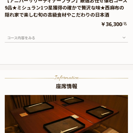
【アニバーサリーディナープラン】厳選お任せ懐石コース
9品★ミシュラン1つ星獲得の確かで贅沢な味★西麻布の
隠れ家で楽しむ旬の高級食材やこだわりの日本酒
￥36,300
/名
コース内容をみる
Information
座席情報