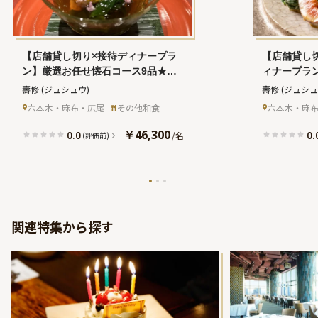
【店舗貸し切り×接待ディナープラ
【店舗貸し
ン】厳選お任せ懐石コース9品★ミ
ィナープラ
シュラン1つ星獲得の確かで贅沢な
ス9品★ミ
壽修
(ジュシュウ)
壽修
(ジュシュ
味★西麻布の隠れ家で楽しむ旬の高
で贅沢な味
六本木・麻布・広尾
その他和食
六本木・麻
級食材やこだわりの日本酒
む旬の高級
￥46,300
0.0
0.
/
名
(評価前)
関連特集から探す