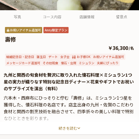
よくあるご質問
お問い合わせ
写真
コース内容
店舗情報
留意点
お祝いアイテム追加可
Anny限定プラン
壽修
￥36,300
/
名
結婚記念日・記念日
誕生日
デート
女子会
お子様OK
お祝いアイテム追加可
メッセージカード追加可
その他和食
懐石・会席
ミシュラン
夫婦にぴったり
九州と関西の旬食材を贅沢に取り入れた懐石料理×ミシュラン1つ
星の実力が織りなす特別な記念日ディナー×花束やギフトでお祝い
のサプライズを演出（有料）
六本木・西麻布にひっそりと佇む「壽修」は、ミシュラン1つ星を
獲得した、懐石料理の名店です。店主出身の九州・佐賀のこだわり
食材と関西の割烹技術を融合させて、四季折々の美しい料理で特別
なひとときを彩ります。
続きを読む
「壽修」が提供するアニバーサリープランは、店主こだわりの厳選