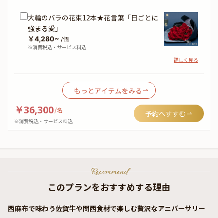
大輪のバラの花束12本★花言葉「日ごとに
強まる愛」
￥4,280~
/個
※消費税込・サービス料込
詳しく見る
もっとアイテムをみる
￥36,300
/
名
予約へすすむ
※消費税込・サービス料込
Recommend
このプランをおすすめする理由
西麻布で味わう佐賀牛や関西食材で楽しむ贅沢なアニバーサリー