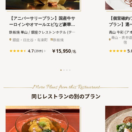
【アニバーサリープラン】国産牛サ
【個室確約
ーロインやオマールエビなど豪華鉄
プラン】選
板焼コース全9品＋乾杯スパークリ
種＋乾杯ド
鉄板焼 華山 / 銀座クレストンホテル
(テッ
青山 牛彩
(ア
ング＋メッセージ付きアニバーサリ
アニバーサ
青山・表参
パンヤキ カザン ギンザクレストンホテル)
 銀座・日比谷・有楽町
鉄板焼
宿
ーケーキ★ホテルレストランで東京
地裏に佇む
ベイサイドの絶景を満喫★
￥15,950
4.7
5.
/
名
(29件)
More Plans from this Restaurant
同じレストランの別のプラン