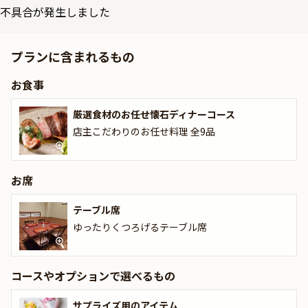
お任せコース全9品。旬の食材をふんだんに使い、佐賀牛や新鮮な
不具合が発生しました
魚介類が織り成す一皿一皿が、特別な夜を華やかにまた、佐賀の希
少な銘柄酒「鍋島」を含む約10種類の日本酒が揃っており、その中
プランに含まれるもの
からお任せの日本酒1種を楽しめるのも魅力の一つです。
お食事
店内はカウンター席とテーブル席を合わせた12席のみ。わずか10坪
ながら、高天井とヨーロッパ風の板張り床が、洗練された雰囲気を
厳選食材のお任せ懐石ディナーコース
醸し出します。落ち着いた空間で、料理人が一品ずつ丁寧に仕上げ
た料理を堪能でき、静かで贅沢な時間を過ごすことができます。
店主こだわりのお任せ料理 全9品
さらに本プランでは、有料オプションで、アニバーサリーにぴった
りな花束・ギフト・カスタマイズ可能なメッセージカードなどをお
お席
付けすることが出来ます。メッセージカードは着席時に、花束やギ
フトはデザートタイムにご予約主様にお渡し致しますので、サプラ
テーブル席
イズにお役立てください。詳しくは本ページ中段の「お祝いアイテ
ゆったりくつろげるテーブル席
ム」の欄で、選んで頂けます。
ミシュラン1つ星獲得の名店で、旬の高級食材を楽しみながら大切
コースやオプションで選べるもの
な人と、記念日や誕生日など特別な日に「壽修」のディナーで、忘
れられないひとときをお過ごしください。
サプライズ用のアイテム