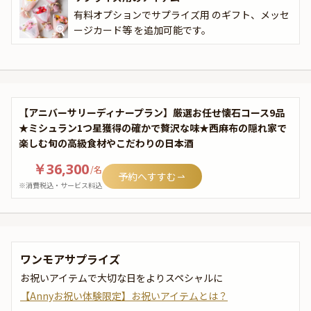
有料オプションでサプライズ用 のギフト、メッセ
ージカード等 を追加可能です。
【アニバーサリーディナープラン】厳選お任せ懐石コース9品
★ミシュラン1つ星獲得の確かで贅沢な味★西麻布の隠れ家で
楽しむ旬の高級食材やこだわりの日本酒
￥36,300
/
名
予約へすすむ
※消費税込・サービス料込
ワンモアサプライズ
お祝いアイテムで大切な日をよりスペシャルに
【Annyお祝い体験限定】お祝いアイテムとは？