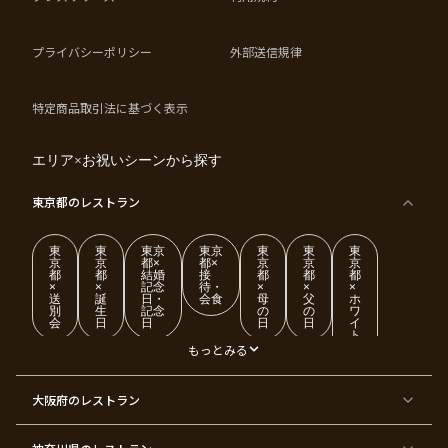
プライバシーポリシー
外部送信規律
特定商品取引法に基づく表示
エリア×お祝いシーンから探す
東京都
のレストラン
東
東
東京
東京
東
東
東
京
京
都×
都×
京
京
京
都
都
結婚
接
都
都
都
×
×
記念
待・
×
×
×
送
誕
日・
会食
母
父
ホ
別
生
記念
の
の
ワ
会
日
日
日
日
イ
ト
デ
もっとみる
ー
東
東
東
東
東
東
東
東
大阪府
のレストラン
京
京
京
京
京
京
京
京
都
都
都
都
都
都
都
都
×
×
×
×
×
×
×
×
ク
金
銀
プ
女
米
古
還