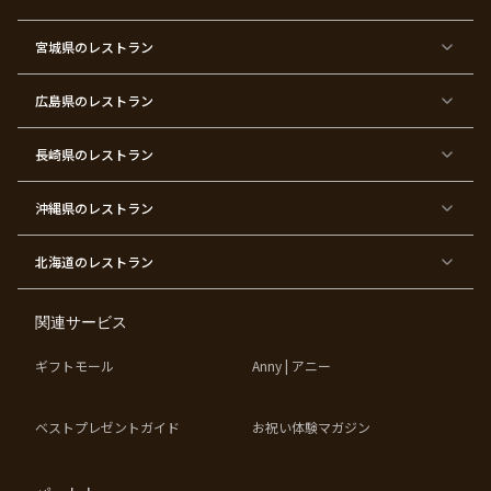
東
東
東
東
東
東京
東
東
京
京
京
京
京
都×
京
京
都
都
都
都
都
顔合
都
都
宮城県
×
のレストラン
×
×
×
×
わ
×
×
ベ
フ
結
お
お
せ・
ウ
デ
ビ
ァ
婚
食
宮
結納
ェ
ー
ー
ー
祝
い
参
デ
ト
シ
ス
い
初
り
ィ
広島県
のレストラン
ャ
ト
パ
め
ン
ワ
バ
ー
グ
ー
ー
テ
パ
ス
ィ
ー
長崎県
のレストラン
デ
ー
テ
ー
ィ
ー
沖縄県
のレストラン
東
東
東
東
京
京
京
京
都
都
都
都
北海道
のレストラン
×
×
×
×
お
大
歓
同
子
人
迎
窓
様
数
会
会
の
の
関連サービス
お
お
誕
祝
生
い
ギフトモール
Anny | アニー
日
ベストプレゼントガイド
お祝い体験マガジン