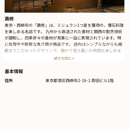
壽修
東京・西麻布の「壽修」は、ミシュラン1つ星を獲得の、懐石料理
を楽しめる名店です。 九州から直送された食材と関西の割烹技術
が調和し、四季折々の食材が見事に一皿に表現されています。特
に佐賀牛や新鮮な魚介類が絶品です。 店内はシンプルながらも細
部までこだわったデザインで、静かで落ち着いた時間を楽しめま
す。 都会の隠れ家として、特別なディナーにおすすめです。
続きを読む
基本情報
住所
東京都港区西麻布2-16-1 斎田ビル1階