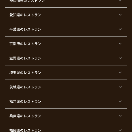
神奈川県
のレストラン
リ
婚
婚
ロ
子
寿
希
暦
ス
式
式
ポ
会
マ
ー
ス
ズ
愛知県
のレストラン
東
東
東
東
東
東
東
東
京
京
京
京
京
京
京
京
千葉県
都
のレストラン
都
都
都
都
都
都
都
×
×
×
×
×
×
×
×
バ
七
婚
成
ク
内
退
卒
レ
五
約
人
リ
定
職
業
ン
三
式
ス
祝
式
京都府
のレストラン
タ
マ
い
イ
ス
ン
パ
ー
滋賀県
のレストラン
テ
ィ
ー
埼玉県
のレストラン
東
東
東
東
東
東
東
東
京
京
京
京
京
京
京
京
都
都
都
都
都
都
都
都
茨城県
のレストラン
×
×
×
×
×
×
×
×
サ
忘
結
入
長
ハ
ハ
入
プ
年
婚
学
寿
ー
ロ
園
ラ
会
式
式
フ
ウ
式
福井県
のレストラン
イ
二
バ
ィ
ズ
次
ー
ン
パ
会
ス
パ
ー
デ
ー
兵庫県
のレストラン
テ
ー
テ
ィ
ィ
ー
ー
福岡県
のレストラン