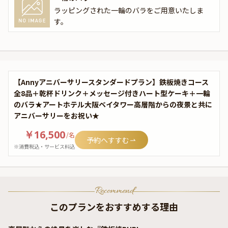
ラッピングされた一輪のバラをご用意いたしま
す。
【Annyアニバーサリースタンダードプラン】鉄板焼きコース
全8品＋乾杯ドリンク＋メッセージ付きハート型ケーキ＋一輪
のバラ★アートホテル大阪ベイタワー高層階からの夜景と共に
アニバーサリーをお祝い★
￥16,500
/
名
予約へすすむ
※消費税込・サービス料込
Recommend
このプランをおすすめする理由