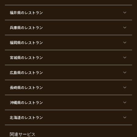
サ
忘
結
入
長
ハ
ハ
入
プ
年
婚
学
寿
ー
ロ
園
ラ
会
式
式
フ
ウ
式
福井県
のレストラン
イ
二
バ
ィ
ズ
次
ー
ン
パ
会
ス
パ
ー
デ
ー
兵庫県
のレストラン
テ
ー
テ
ィ
ィ
ー
ー
福岡県
のレストラン
東
東
東
東
東
東京
東
東
京
京
京
京
京
都×
京
京
都
都
都
都
都
顔合
都
都
宮城県
×
のレストラン
×
×
×
×
わ
×
×
ベ
フ
結
お
お
せ・
ウ
デ
ビ
ァ
婚
食
宮
結納
ェ
ー
ー
ー
祝
い
参
デ
ト
シ
ス
い
初
り
ィ
広島県
のレストラン
ャ
ト
パ
め
ン
ワ
バ
ー
グ
ー
ー
テ
パ
ス
ィ
ー
長崎県
のレストラン
デ
ー
テ
ー
ィ
ー
沖縄県
のレストラン
東
東
東
東
京
京
京
京
都
都
都
都
北海道
のレストラン
×
×
×
×
お
大
歓
同
子
人
迎
窓
様
数
会
会
の
の
関連サービス