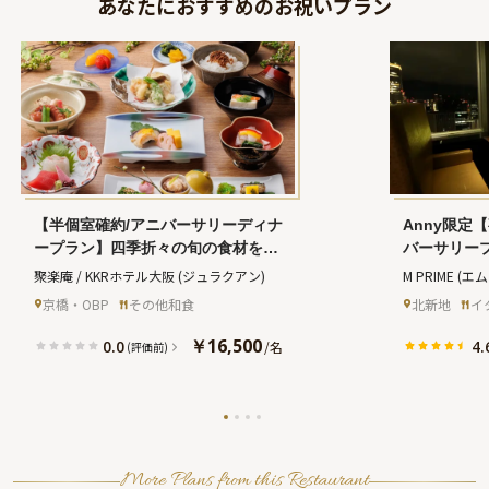
あなたにおすすめのお祝いプラン
【半個室確約/アニバーサリーディナ
Anny限定
ープラン】四季折々の旬の食材をつ
バーサリー
かった会席料理＋オーダーメイドの
ナーコース
聚楽庵 / KKRホテル大阪
(ジュラクアン)
M PRIME
(エ
デザート付★アニバーサリープラン
メッセージ
京橋・OBP
その他和食
北新地
イ
ナーとの事前打ち合わせ付き★KKR
キ＋記念写
ホテル大阪内日本料理レストランで
の煌めく夜
￥16,500
0.0
4.
/
名
(評価前)
夜景と共に記憶に残るアニバーサリ
ーを★
More Plans from this Restaurant