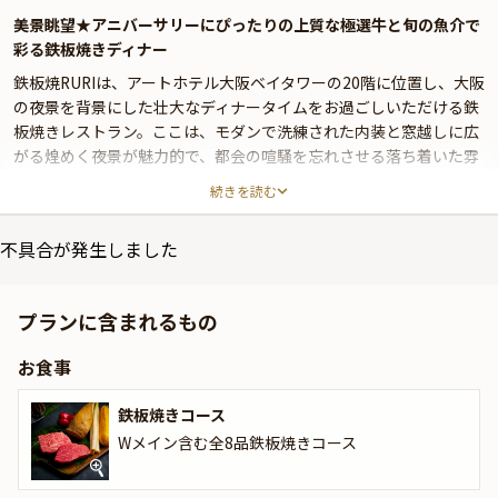
美景眺望★アニバーサリーにぴったりの上質な極選牛と旬の魚介で
彩る鉄板焼きディナー
鉄板焼RURIは、アートホテル大阪ベイタワーの20階に位置し、大阪
の夜景を背景にした壮大なディナータイムをお過ごしいただける鉄
板焼きレストラン。ここは、モダンで洗練された内装と窓越しに広
がる煌めく夜景が魅力的で、都会の喧騒を忘れさせる落ち着いた雰
囲気の中で、最高の鉄板焼きを楽しむことができます。
続きを読む
調理長のこだわりが光る極選牛肉ステーキをはじめ、新鮮な魚介類
不具合が発生しました
や季節の野菜を使った繊細な料理を目の前で焼き上げて提供してい
ます。本プランでは、豪華な全8品の鉄板焼きコースをご用意。サ
ーロインとフィレの両方が味わえるステーキや、Wメインとして提
プランに含まれるもの
供される旬の魚料理をお楽しみいただけます。
お食事
窓側のカウンター席へのご案内が確約され、夜景を眺めながらお食
事をご堪能いただけます。さらに、お祝いを華やかにスタートする
鉄板焼きコース
乾杯ドリンクやメッセージ付きデコレーションケーキ、ラッピング
Wメイン含む全8品鉄板焼きコース
された一輪のバラも特典としてご用意いたします。
鉄板焼RURIでのお食事は、ただのお食事以上の体験を提供いたしま