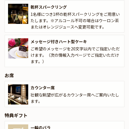
す。素材の味を最大限に引き出した料理と、プロのサービスが、あ
乾杯スパークリング
なたの大切な記念日をさらに特別なものに変えてくれることでしょ
1名様につき1杯の乾杯スパークリングをご用意い
う。
たします。※アルコール不可の場合はウーロン茶
またはオレンジジュースへ変更可能です。
メッセージ付きハート型ケーキ
ご希望のメッセージを20文字以内でご指定いただ
けます。（次の情報入力ページでご指定いただけ
ます。）
お席
カウンター席
壮観な眺望が広がるカウンター席へご案内いたし
ます。
特典ギフト
一輪のバラ