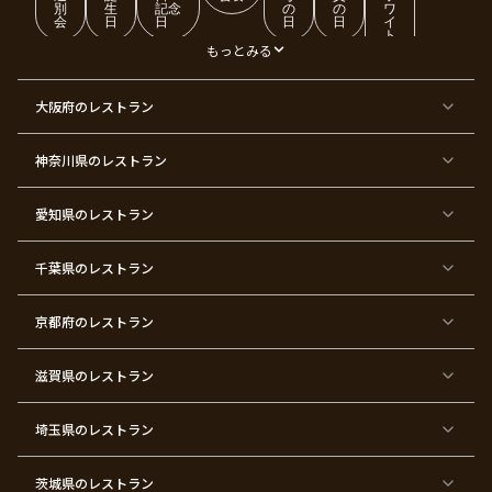
別
生
記念
の
の
ワ
会
日
日
日
日
イ
ト
デ
もっとみる
ー
東
東
東
東
東
東
東
東
大阪府
のレストラン
京
京
京
京
京
京
京
京
都
都
都
都
都
都
都
都
×
×
×
×
×
×
×
×
ク
金
銀
プ
女
米
古
還
神奈川県
のレストラン
リ
婚
婚
ロ
子
寿
希
暦
ス
式
式
ポ
会
マ
ー
ス
ズ
愛知県
のレストラン
東
東
東
東
東
東
東
東
京
京
京
京
京
京
京
京
千葉県
都
のレストラン
都
都
都
都
都
都
都
×
×
×
×
×
×
×
×
バ
七
婚
成
ク
内
退
卒
レ
五
約
人
リ
定
職
業
ン
三
式
ス
祝
式
京都府
のレストラン
タ
マ
い
イ
ス
ン
パ
ー
滋賀県
のレストラン
テ
ィ
ー
埼玉県
のレストラン
東
東
東
東
東
東
東
東
京
京
京
京
京
京
京
京
都
都
都
都
都
都
都
都
茨城県
のレストラン
×
×
×
×
×
×
×
×