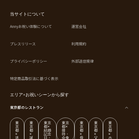
当サイトについて
Annyお祝い体験について
運営会社
プレスリリース
利用規約
プライバシーポリシー
外部送信規律
特定商品取引法に基づく表示
エリア×お祝いシーンから探す
東京都
のレストラン
東
東
東京
東京
東
東
東
京
京
都×
都×
京
京
京
都
都
結婚
接
都
都
都
×
×
記念
待・
×
×
×
送
誕
日・
会食
母
父
ホ