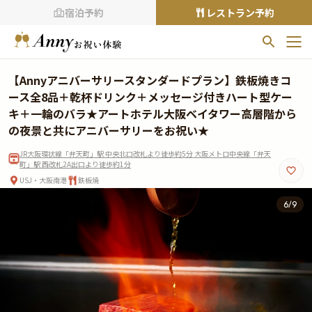
宿泊予約
レストラン予約
お気に入りプラン
【Annyアニバーサリースタンダードプラン】鉄板焼きコ
お気に入りの登録がありません
ース全8品＋乾杯ドリンク＋メッセージ付きハート型ケー
キ＋一輪のバラ★アートホテル大阪ベイタワー高層階から
プランの
をクリックすることで
の夜景と共にアニバーサリーをお祝い★
お気に入りに追加できます。
JR大阪環状線「弁天町」駅 中央北口改札より徒歩約5分 大阪メトロ中央線「弁天
町」駅 西改札2A出口より徒歩約1分
閲覧履歴
USJ・大阪南港
鉄板焼
閲覧履歴はありません
6
/
9
過去に見たお店が最大10件まで表示されます。
10件を超えると、古いものから順に削除されます。
TOP
Annyお祝い体験について
Annyお祝いアイテムについて