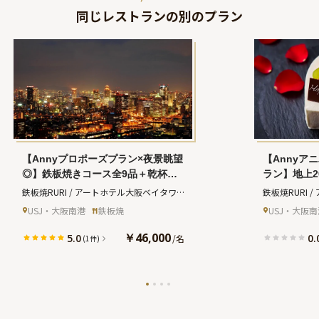
同じレストランの別のプラン
【Annyプロポーズプラン×夜景眺望
【Annyア
◎】鉄板焼きコース全9品＋乾杯ス
ラン】地上2
パークリング＋メッセージ付きハー
で味わう至
鉄板焼RURI / アートホテル大阪ベイタワ
鉄板焼RURI 
ト型ケーキ＋21本のバラの花束★ア
ース全9品
ー
(テッパンヤキルリ アートホテルオオサ
ー
(テッパン
USJ・大阪南港
鉄板焼
USJ・大阪南
ートホテル大阪ベイタワー内レスト
ージ付きハ
カベイタワー)
カベイタワー)
ランで極上ディナーとバラの花束で
ラ〜弁天町駅
￥46,000
5.0
0.
/
名
(1件)
愛の告白★
ル大阪ベイ