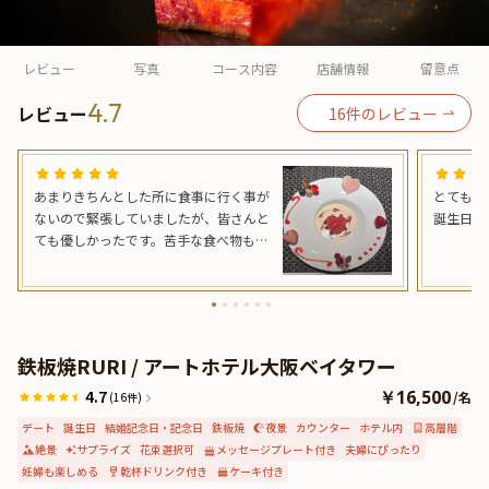
よくあるご質問
お問い合わせ
レビュー
写真
コース内容
店舗情報
留意点
4.7
レビュー
16
件のレビュー
あまりきちんとした所に食事に行く事が
とても良
ないので緊張していましたが、皆さんと
誕生日を
ても優しかったです。苦手な食べ物も配
慮して下さり、全てとても美味しくかっ
たです。デザートと別でホールケーキも
あり、満足感がありました。写真お撮り
しましょうか？などあちらから声を掛け
てくださったりしてとても有り難かった
鉄板焼RURI / アートホテル大阪ベイタワー
です。景色は私の席からだとあまり見え
なかったですが、誕生日や記念日などは
4.7
￥16,500
/
名
(16件)
おすすめです。また利用させていただき
デート
誕生日
結婚記念日・記念日
鉄板焼
夜景
カウンター
ホテル内
高層階
たいと思っています。
絶景
サプライズ
花束選択可
メッセージプレート付き
夫婦にぴったり
妊婦も楽しめる
乾杯ドリンク付き
ケーキ付き