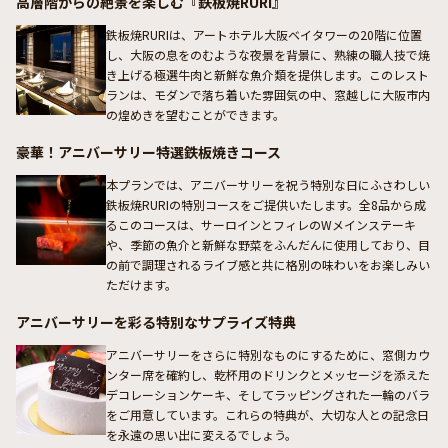
高層階からの絶景を楽しむ『鉄板焼RURI』
鉄板焼RURIは、アートホテル大阪ベイタワーの20階に位置
し、大阪の息をのむような夜景を背景に、熟練の職人技で焼
き上げる極選牛肉と新鮮な魚介類を提供します。このレスト
ランは、モダンで落ち着いた雰囲気の中、窓越しに大阪市内
の煌めきを望むことができます。
豪華！アニバーサリー特選鉄板焼きコース
本プランでは、アニバーサリーを祝う特別な日にふさわしい
鉄板焼RURIの特別コースをご提供いたします。全8品から成
るこのコースは、サーロインとフィレのWメインステーキ
や、季節の魚介と新鮮な野菜をふんだんに使用しており、目
の前で調理されるライブ感と共に格別の味わいをお楽しみい
ただけます。
アニバーサリーを彩る特別なサプライズ特典
アニバーサリーをさらに特別なものにするために、窓側カウ
ンター席を確約し、乾杯用のドリンクとメッセージを添えた
デコレーションケーキ、そしてラッピングされた一輪のバラ
をご用意しています。これらの特典が、大切な人との記念日
を永遠の思い出に変えるでしょう。