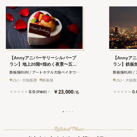
【Annyアニバーサリーシルバープ
【Annyア
ラン】地上20階×煌めく夜景〜五感
ラン】鉄板
で味わう至高の食体験★鉄板焼きコ
用スパーク
鉄板焼RURI / アートホテル大阪ベイタワ
鉄板焼RURI 
ース全9品＋乾杯ドリンク＋メッセ
ジ付きハー
ー
(テッパンヤキルリ アートホテルオオサ
ー
(テッパン
USJ・大阪南港
鉄板焼
USJ・大阪南
ージ付きハート型ケーキ＋一輪のバ
の花束★ア
カベイタワー)
カベイタワー)
ラ〜弁天町駅徒歩1分 / アートホテ
ーの夜景と
￥23,000
0.0
0.
/
名
(評価前)
ル大阪ベイタワー
サリーをお
Related Plans