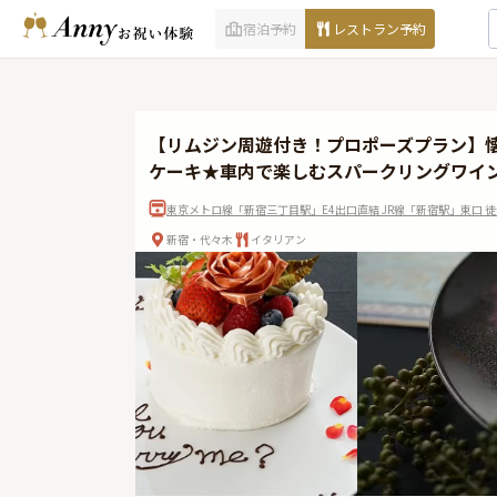
宿泊予約
レストラン予約
【リムジン周遊付き！プロポーズプラン】
ケーキ★車内で楽しむスパークリングワイ
東京メトロ線「新宿三丁目駅」E4出口直結 JR線「新宿駅」東口 徒
新宿・代々木
イタリアン