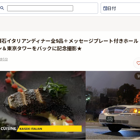
日付
懐石イタリアンディナー全9品＋メッセージプレート付きホール
ン＆東京タワーをバックに記念撮影★
歩5分
1