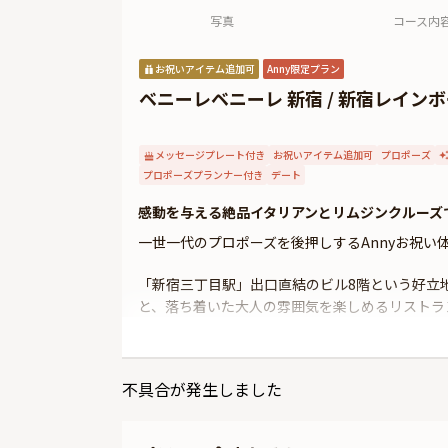
写真
コース内
お祝いアイテム追加可
Anny限定プラン
ベニーレベニーレ 新宿 / 新宿レイン
メッセージプレート付き
お祝いアイテム追加可
プロポーズ
プロポーズプランナー付き
デート
感動を与える絶品イタリアンとリムジンクルーズ
一世一代のプロポーズを後押しするAnnyお祝
「新宿三丁目駅」出口直結のビル8階という好立
と、落ち着いた大人の雰囲気を楽しめるリストラ
本プランでお召し上がりいただくのは、懐石料理
積んだシェフが織り成すオリジナリティ溢れるお
不具合が発生しました
また本プランにはメッセージ付きデザートプレー
る特別なアイテムになっています。