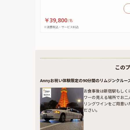
￥39,800
/
名
※消費税込・サービス料込
この
Annyお祝い体験限定の90分間のリムジンクルー
お食事後は新宿駅もしく
ワーの見える場所でお二
リングワインをご用意い
ださい。