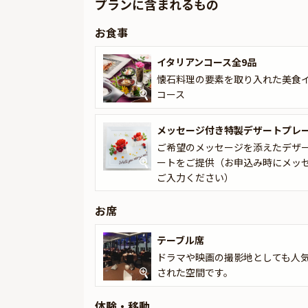
プランに含まれるもの
さらにお食事後は、新宿駅もしくは品川駅までの
お食事
ーの見える場所で、美しい景色をバックに記念撮
サービスです。
イタリアンコース全9品
車内にはスパークリングワインをご用意いたしま
懐石料理の要素を取り入れた美食
い。
コース
感動を与える演出満載のプランで、二度とない特
メッセージ付き特製デザートプレ
ご希望のメッセージを添えたデザ
ートをご提供（お申込み時にメッ
ご入力ください）
お席
テーブル席
ドラマや映画の撮影地としても人
された空間です。
体験・移動