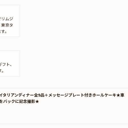
でリムジ
、東京タ
ます。
ギフト、
す。
イタリアンディナー全9品＋メッセージプレート付きホールケーキ★車
をバックに記念撮影★