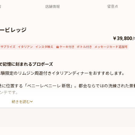
容
店舗情報
留意点
ボービレッジ
￥39,800
/
サプライズ
イタリアン
インスタ映え
ケーキ付き
ボトル付き
メッセージカード追加可
で記憶に刻まれるプロポーズ
い体験限定のリムジン周遊付きイタリアンディナーをおすすめします。
地に位置する「ベニーレベニーレ 新宿」。都会ならではの洗練された景
ンテです。
続きを読む
の要素を取り入れた美食イタリアンコース全9品。本場イタリアで研摩
料理をご堪能下さい。
トが含まれており、お好きな文字を設定可能。プロポーズのお手伝いを