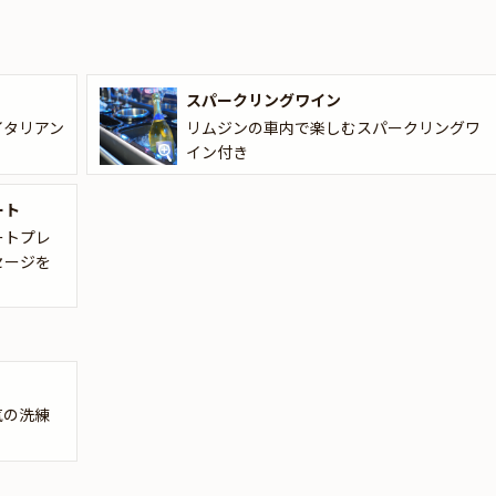
90分のリムジンクルーズをお楽しみいただけます。途中には、東京タワ
影をいたします。記念すべきひとときを形として残すことが出来る人気
スパークリングワイン
すので、幸せな未来を想像しながらリムジンクルーズをお楽しみくださ
イタリアン
リムジンの車内で楽しむスパークリングワ
イン付き
別な日をお過ごしください。
ート
ートプレ
セージを
気の洗練