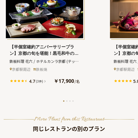
【半個室確約アニバーサリープラ
【半個室確
ン】京都の旬を堪能！黒毛和牛の鉄
ン】京都の
板焼きなど全9品ディナー＋乾杯ド
板焼きなど
鉄板料理 花六 / ホテルカンラ京都
(テッパ
鉄板料理 花六
リンク★東本願寺近くのデザインホ
リンク＋ホ
ンリョウリ ハナロク ホテルカンラキョウ
ンリョウリ ハ
京都駅周辺
鉄板焼
京都駅周辺
テル★
願寺近くの
ト)
ト)
￥17,900
4.7
5.
/
名
(3件)
More Plans from this Restaurant
同じレストランの別のプラン