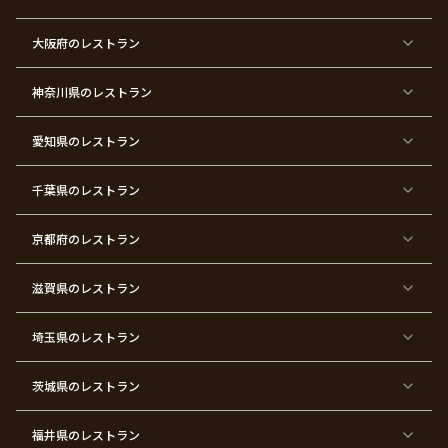
ー
東
東
東
東
東
東
東
東
大阪府
のレストラン
京
京
京
京
京
京
京
京
都
都
都
都
都
都
都
都
×
×
×
×
×
×
×
×
ク
金
銀
プ
女
米
古
還
神奈川県
のレストラン
リ
婚
婚
ロ
子
寿
希
暦
ス
式
式
ポ
会
マ
ー
ス
ズ
愛知県
のレストラン
東
東
東
東
東
東
東
東
京
京
京
京
京
京
京
京
千葉県
都
のレストラン
都
都
都
都
都
都
都
×
×
×
×
×
×
×
×
バ
七
婚
成
ク
内
退
卒
レ
五
約
人
リ
定
職
業
ン
三
式
ス
祝
式
京都府
のレストラン
タ
マ
い
イ
ス
ン
パ
ー
滋賀県
のレストラン
テ
ィ
ー
埼玉県
のレストラン
東
東
東
東
東
東
東
東
京
京
京
京
京
京
京
京
都
都
都
都
都
都
都
都
茨城県
のレストラン
×
×
×
×
×
×
×
×
サ
忘
結
入
長
ハ
ハ
入
プ
年
婚
学
寿
ー
ロ
園
ラ
会
式
式
フ
ウ
式
福井県
のレストラン
イ
二
バ
ィ