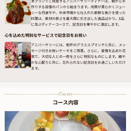
本プランでご用意するアニバーサリーディナーは、朝から手
作りする自慢のパンから始まります。肉質が柔らかくジュー
シーな丹波牛や、中央市場から仕入れた新鮮な魚介を使った
料理は、素材の良さを最大限に引き出した逸品ばかり。8品
に及ぶディナーコースで、記念日を華やかに演出します。
心を込めた特別なサービスで記念日をお祝い
アニバーサリーには、乾杯のグラススプマンテと共に、メッ
セージ付きお祝いケーキをご用意。さらに、愛情を込めた花
束で、大切な人との一夜をさらに特別なものにします。細や
かな心配りと共に、忘れられない記念日をお過ごしいただけ
ます。
Course
コース内容