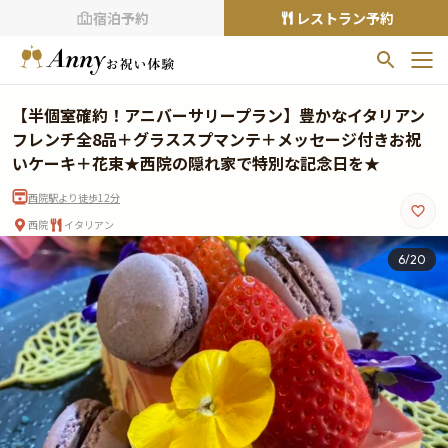
宿泊予約
レストラン予約
お気に入りプラン
【半個室確約！アニバーサリープラン】豊かなイタリアン
お気に入りの登録がありません
フレンチ全8品＋グラススプマンテ＋メッセージ付きお祝
いケーキ＋花束★西院の隠れ家で特別な記念日を★
プランの
をクリックすることで
西院駅より徒歩12分
お気に入りに追加できます。
西院
イタリアン
閲覧履歴
6
/
20
閲覧履歴はありません
過去に見たお店が最大10件まで表示されます。
10件を超えると、古いものから順に削除されます。
TOP
Annyお祝い体験について
Annyお祝いアイテムについて