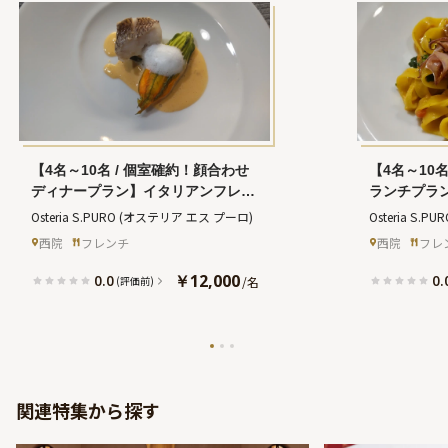
【4名～10名 / 個室確約！顔合わせ
【4名～10
ディナープラン】イタリアンフレン
ランチプラ
チ全8品＋グラススプマンテ＋メッ
メイン★イ
Osteria S.PURO
(オステリア エス プーロ)
Osteria S.PUR
セージ付きお祝いケーキ★西院の開
＋グラスス
西院
フレンチ
西院
フレ
放感あふれる隠れ家で新たな家族の
きデザート
誕生を祝福★
感あふれる
￥12,000
0.0
0.
/
名
(評価前)
関連特集から探す