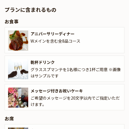
理は訪れるすべてのゲストに喜ばれます。
プランに含まれるもの
本プランでは、アニバーサリーにふさわしいWメインを含む全8品
お食事
のディナーコースをご用意いたします。また、お食事の前には、グ
ラススプマンテをご用意いたしますので、ご歓談の際にご賞味くだ
アニバーサリーディナー
さい。
Wメインを含む全8品コース
食後にはメッセージ付きお祝いケーキや花束もご提供いたします。
大切な日をさらに彩り豊かに演出いたします。この隠れ家で、心温
まるひとときをお過ごしください。
乾杯ドリンク
グラススプマンテを1名様につき1杯ご用意 ※画像
はサンプルです
メッセージ付きお祝いケーキ
ご希望のメッセージを20文字以内でご指定いただ
けます。
お席