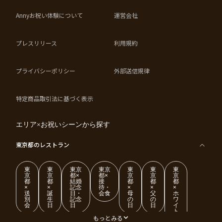
Annyお祝い体験について
運営会社
プレスリリース
利用規約
プライバシーポリシー
外部送信規律
特定商品取引法に基づく表示
エリア×お祝いシーンから探す
東京都
のレストラン
東
東
東京
東京
東
東
東
京
京
都×
都×
京
京
京
都
都
結婚
接
都
都
都
×
×
記念
待・
×
×
×
送
誕
日・
会食
母
父
ホ
別
生
記念
の
の
ワ
会
日
日
日
日
イ
ト
デ
もっとみる