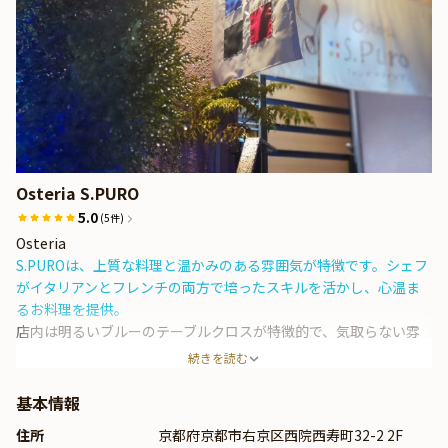
Osteria S.PURO
5.0
(5件)
Osteria
S.PUROは、上質な料理と温かみのある雰囲気が特徴です。シェフ
がイタリアンとフレンチの両方で培ったスキルを活かし、心温ま
るお料理を提供。
店内は明るいブルーのテーブルクロスが特徴的で、気取らない雰
囲気の中で、シェフの人柄が滲み出る美味しい料理を楽しんでい
続きを読む
ただけます。
基本情報
住所
京都府京都市右京区西院西寿町32-2 2F