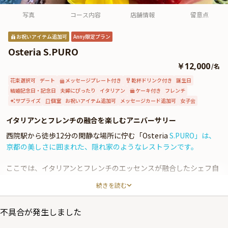
よくあるご質問
写真
コース内容
店舗情報
留意点
お問い合わせ
お祝いアイテム追加可
Anny限定プラン
Osteria S.PURO
￥12,000
/
名
花束選択可
デート
メッセージプレート付き
乾杯ドリンク付き
誕生日
結婚記念日・記念日
夫婦にぴったり
イタリアン
ケーキ付き
フレンチ
サプライズ
個室
お祝いアイテム追加可
メッセージカード追加可
女子会
イタリアンとフレンチの融合を楽しむアニバーサリー
西院駅から徒歩12分の閑静な場所に佇む「Osteria
S.PURO」は、
京都の美しさに囲まれた、隠れ家のようなレストランです。
ここでは、イタリアンとフレンチのエッセンスが融合したシェフ自
慢の料理をご堪能いただけます。店内は、色鮮やかなブルーのテー
続きを読む
ブルクロスと開放感あふれる空間が特徴で、お洒落な雰囲気の中、
気軽に高級感あふれる料理をお楽しみいただけます。特に、毎日手
不具合が発生しました
作りされるパンや、中央市場で仕入れた新鮮な魚介、柔らかな丹波
牛、亀岡から届く新鮮な野菜など、選び抜かれた食材を使用した料