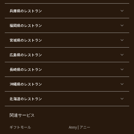
ズ
次
ー
ン
パ
会
ス
パ
ー
デ
ー
兵庫県
のレストラン
テ
ー
テ
ィ
ィ
ー
ー
福岡県
のレストラン
東
東
東
東
東
東京
東
東
京
京
京
京
京
都×
京
京
都
都
都
都
都
顔合
都
都
宮城県
×
のレストラン
×
×
×
×
わ
×
×
ベ
フ
結
お
お
せ・
ウ
デ
ビ
ァ
婚
食
宮
結納
ェ
ー
ー
ー
祝
い
参
デ
ト
シ
ス
い
初
り
ィ
広島県
のレストラン
ャ
ト
パ
め
ン
ワ
バ
ー
グ
ー
ー
テ
パ
ス
ィ
ー
長崎県
のレストラン
デ
ー
テ
ー
ィ
ー
沖縄県
のレストラン
東
東
東
東
京
京
京
京
都
都
都
都
北海道
のレストラン
×
×
×
×
お
大
歓
同
子
人
迎
窓
様
数
会
会
の
の
関連サービス
お
お
誕
祝
生
い
ギフトモール
Anny | アニー
日