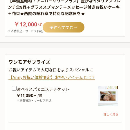
【半個室確約！アニバーサリープラン】豊かなイタリアンフレ
ンチ全8品＋グラススプマンテ＋メッセージ付きお祝いケーキ
＋花束★西院の隠れ家で特別な記念日を★
￥12,000
/
名
予約へすすむ
※消費税込・サービス料込
ワンモアサプライズ
お祝いアイテムで大切な日をよりスペシャルに
【Annyお祝い体験限定】お祝いアイテムとは？
選べるスパ＆エステチケット
￥11,390~
/個
※消費税込・サービス料込
詳しく見る