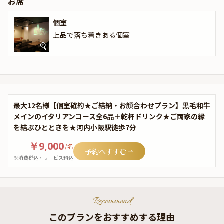
お席
個室
上品で落ち着きある個室
最大12名様【個室確約★ご結納・お顔合わせプラン】黒毛和牛
メインのイタリアンコース全6品＋乾杯ドリンク★ご両家の縁
を結ぶひとときを★河内小阪駅徒歩7分
￥9,000
/
名
予約へすすむ
※消費税込・サービス料込
Recommend
このプランをおすすめする理由