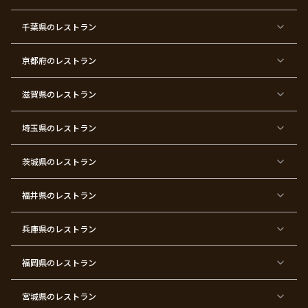
東
東
東
東
東
東
東
東
京
京
京
京
京
京
京
京
千葉県
都
のレストラン
都
都
都
都
都
都
都
×
×
×
×
×
×
×
×
バ
七
婚
成
ク
内
退
卒
レ
五
約
人
リ
定
職
業
ン
三
式
ス
祝
式
京都府
のレストラン
タ
マ
い
イ
ス
ン
パ
ー
滋賀県
のレストラン
テ
ィ
ー
埼玉県
のレストラン
東
東
東
東
東
東
東
東
京
京
京
京
京
京
京
京
都
都
都
都
都
都
都
都
茨城県
のレストラン
×
×
×
×
×
×
×
×
サ
忘
結
入
長
ハ
ハ
入
プ
年
婚
学
寿
ー
ロ
園
ラ
会
式
式
フ
ウ
式
福井県
のレストラン
イ
二
バ
ィ
ズ
次
ー
ン
パ
会
ス
パ
ー
デ
ー
兵庫県
のレストラン
テ
ー
テ
ィ
ィ
ー
ー
福岡県
のレストラン
東
東
東
東
東
東京
東
東
京
京
京
京
京
都×
京
京
都
都
都
都
都
顔合
都
都
宮城県
×
のレストラン
×
×
×
×
わ
×
×
ベ
フ
結
お
お
せ・
ウ
デ