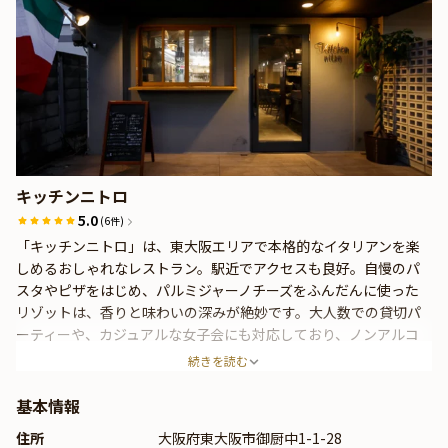
キッチンニトロ
5.0
(6件)
「キッチンニトロ」は、東大阪エリアで本格的なイタリアンを楽
しめるおしゃれなレストラン。駅近でアクセスも良好。自慢のパ
スタやピザをはじめ、パルミジャーノチーズをふんだんに使った
リゾットは、香りと味わいの深みが絶妙です。大人数での貸切パ
ーティーや、カジュアルな女子会にも対応しており、ノンアルコ
ールカクテルも充実。肩肘張らずに楽しめる居心地の良い空間
続きを読む
で、料理とお酒を心ゆくまで堪能してください。
基本情報
住所
大阪府東大阪市御厨中1-1-28