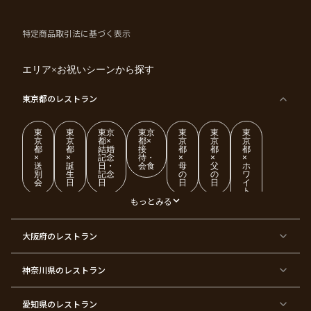
特定商品取引法に基づく表示
エリア×お祝いシーンから探す
東京都
のレストラン
東
東
東京
東京
東
東
東
京
京
都×
都×
京
京
京
都
都
結婚
接
都
都
都
×
×
記念
待・
×
×
×
送
誕
日・
会食
母
父
ホ
別
生
記念
の
の
ワ
会
日
日
日
日
イ
ト
デ
もっとみる
ー
東
東
東
東
東
東
東
東
大阪府
のレストラン
京
京
京
京
京
京
京
京
都
都
都
都
都
都
都
都
×
×
×
×
×
×
×
×
ク
金
銀
プ
女
米
古
還
神奈川県
のレストラン
リ
婚
婚
ロ
子
寿
希
暦
ス
式
式
ポ
会
マ
ー
ス
ズ
愛知県
のレストラン