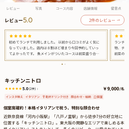
よくあるご質問
レビュー
写真
コース内容
店舗情報
留意点
お問い合わせ
5.0
レビュー
2
件のレビュー
初めてランチで利用しました。 以前から口コミがよく気に
ランチコ
なっていました。店内は８割ほど埋まり今回予約していっ
物、チー
てよかったです。 魚メインがついたコースは前菜盛り合わ
前菜の生
せとキノコ系のスープ(ポルチーニ？)からパスタは１品えら
加熱した
んでずわい蟹のトマトクリーム、メインは魚とあさりのア
ンのお肉
クアパッツァ、そしてドルチェとコーヒー。 どれも美味し
ズケーキ
くいただきました。 店内も落ち着いた雰囲気で居心地よく
ーキも持
キッチンニトロ
過ごすことができます。 料理はもちろんなんですが、デザ
来ました
5.0
ートのケーキも大変満足度高かったです。 ドリアもきっと
￥9,000
にありが
/
名
(2件)
美味しいはずと思える味付け、また近々利用したいと思え
タリアン
インスタ映え
イタリアン
乾杯ドリンク付き
顔合わせ・結納
個室
るお店でした！
美味しく
頂きたい
個室席確約！本格イタリアンで祝う、特別な顔合わせ
しかったです♪ 食事制限: しっ
近鉄奈良線「河内小阪駅」「八戸ノ里駅」から徒歩7分の好立地に
しく頂く
位置する「キッチンニトロ」。東大阪の閑静なエリアで楽しめる本