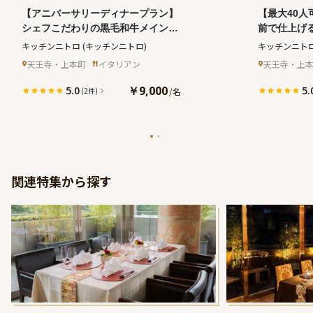
【アニバーサリーディナープラン】
【最大40
シェフこだわりの黒毛和牛メインイ
前で仕上げ
タリアンコース全6品＋乾杯ドリン
全7品★2h
キッチンニトロ
(キッチンニトロ)
キッチンニト
ク＋メッセージ付きプレート★河内
駅徒歩7分
天王寺・上本町
イタリアン
天王寺・上
小阪駅徒歩7分
￥9,000
5.0
5.
/
名
(2件)
関連特集から探す