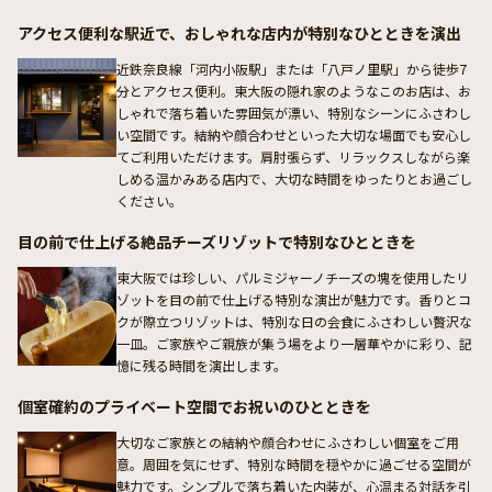
アクセス便利な駅近で、おしゃれな店内が特別なひとときを演出
近鉄奈良線「河内小阪駅」または「八戸ノ里駅」から徒歩7
分とアクセス便利。東大阪の隠れ家のようなこのお店は、お
しゃれで落ち着いた雰囲気が漂い、特別なシーンにふさわし
い空間です。結納や顔合わせといった大切な場面でも安心し
てご利用いただけます。肩肘張らず、リラックスしながら楽
しめる温かみある店内で、大切な時間をゆったりとお過ごし
ください。
目の前で仕上げる絶品チーズリゾットで特別なひとときを
東大阪では珍しい、パルミジャーノチーズの塊を使用したリ
ゾットを目の前で仕上げる特別な演出が魅力です。香りとコ
クが際立つリゾットは、特別な日の会食にふさわしい贅沢な
一皿。ご家族やご親族が集う場をより一層華やかに彩り、記
憶に残る時間を演出します。
個室確約のプライベート空間でお祝いのひとときを
大切なご家族との結納や顔合わせにふさわしい個室をご用
意。周囲を気にせず、特別な時間を穏やかに過ごせる空間が
魅力です。シンプルで落ち着いた内装が、心温まる対話を引