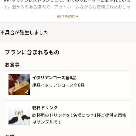
格イタリアンレストランとして、多くのリピーターに愛されていま
す。温かみのある店内で、アットホームながらも洗練されたおしゃ
れな空間が広がり、結納や顔合わせのような大切な日にぴったりの
続きを読む
雰囲気です。
不具合が発生しました
ご案内するプランは、結納や顔合わせにふさわしい豪華な内容。ア
ミューズから始まり、旬の食材を盛り込んだ前菜、リッチな味わい
のスープ、そして手作りの生パスタへと進みます。メインには、厳
プランに含まれるもの
選黒毛和牛をご用意。華やかな一皿が特別な時間を彩ります。乾杯
ドリンク付きも嬉しいポイントですね。
お食事
お席は12名様までご案内可能な個室席を確約。人気席のため、ご予
イタリアンコース全6品
約はお早めに。
絶品イタリアンコース全6品
「キッチンニトロ」でしか味わえない一品一品が、特別なひととき
をより素晴らしい思い出にしてくれることでしょう。
乾杯ドリンク
乾杯用のドリンクを1名様につき1杯ご提供※画像
はサンプルです