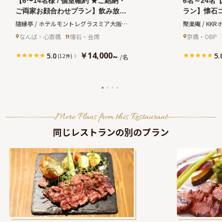
【6〜14名様 / 個室確約 ★ご結納・
6名～24名
ご両家お顔合わせプラン】飲み放題
ラン】懐石
付コース有★心尽くしのお祝い会席
＋メッセー
隨縁亭 / ホテルモントレグラスミア大阪　
聚楽庵 / KK
＋記念フォト★なんば駅直結徒歩1
との事前打
(ズイエンテイホテルモントレグラスミア
なんば・心斎橋
懐石・会席
京橋・OBP
分・ホテルモントレグラスミア大阪
ル大阪内日
オオサカ)
22階〜高級感溢れる和個室で晴れや
と共に過ご
￥14,000
5.0
5.
~
(12件)
/名
かな門出を
ととき★
More Plans from this Restaurant
同じレストランの別のプラン