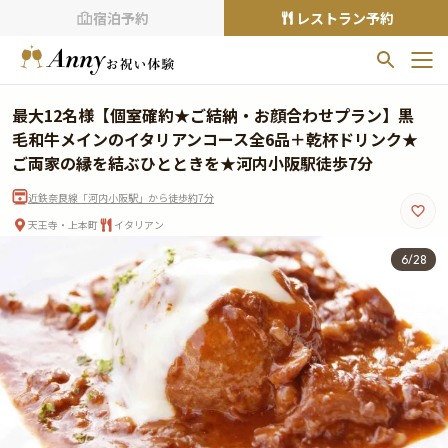
宿泊予約
レストラン予約
お気に入りプラン
最大12名様【個室確約★ご結納・お顔合わせプラン】黒
お気に入りの登録がありません
毛和牛メインのイタリアンコース全6品＋乾杯ドリンク★
ご両家の縁を結ぶひとときを★河内小阪駅徒歩7分
プランの
をクリックすることで
近鉄奈良線「河内小阪駅」から徒歩約7分
お気に入りに追加できます。
天王寺・上本町
イタリアン
閲覧履歴
6
/
28
閲覧履歴はありません
過去に見たお店が最大10件まで表示されます。
10件を超えると、古いものから順に削除されます。
TOP
Annyお祝い体験について
Annyお祝いアイテムについて