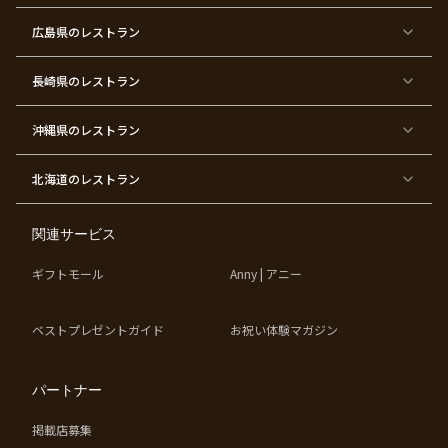
ビ
ァ
婚
食
宮
結納
ェ
ー
ー
ー
祝
い
参
デ
ト
シ
ス
い
初
り
ィ
広島県
のレストラン
ャ
ト
パ
め
ン
ワ
バ
ー
グ
ー
ー
テ
パ
ス
ィ
ー
長崎県
のレストラン
デ
ー
テ
ー
ィ
ー
沖縄県
のレストラン
東
東
東
東
京
京
京
京
都
都
都
都
北海道
のレストラン
×
×
×
×
お
大
歓
同
子
人
迎
窓
様
数
会
会
の
の
関連サービス
お
お
誕
祝
生
い
ギフトモール
Anny | アニー
日
ベストプレゼントガイド
お祝い体験マガジン
パートナー
掲載店募集