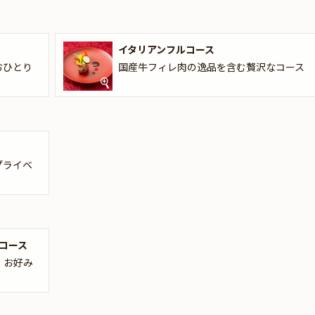
合わせてお選びください。また、乾杯にぴったりなグラススパークリン
の未来を祝うお顔合わせにふさわしい、上質で穏やかなひとときをお過
イタリアンフルコース
おひとり
国産牛フィレ肉の逸品を含む贅沢なコース
のお顔合わせ用しおり、ご家族様への感謝の気持ちを込めたギフトや花束
けすることが出来ます。しおりやメッセージカードは着席時に、花束や
しますので、お役立てください。スタッフが心を込めてお手伝いさせて
州地方宛のお祝いアイテム配送に遅延が発生する可能性がございます。
プライベ
時的にプランページ上でのお祝いアイテムの掲載を休止しております。
コース
】お好み