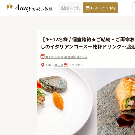
宿泊予約
レストラン予約
【4〜12名様 / 個室確約★ご結納・ご両
しのイタリアンコース＋乾杯ドリンク〜渡
地下鉄七隈線 渡辺通駅 徒歩2分
天神・渡辺通
イタリアン