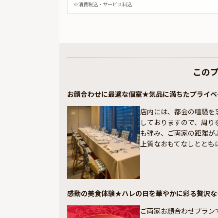
※消費税込・サービス料込
この
お顔合わせに最適な個室★気品に満ちたプライベ
店内には、都会の喧騒を
しておりますので、周り
も弾み、ご両家の距離が
上質なおもてなしととも
感動の美食体験★ハレの日を華やかに彩る贅沢な
ご両家お顔合わせプラン