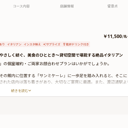
コース内容
店舗情報
留意点
￥11,500
/
名
あり
イタリアン
インスタ映え
サプライズ
乾杯ドリンク付き
やさしく紡ぐ、美食のひととき〜貸切空間で堪能する絶品イタリアン
」の個室確約・ご両家お顔合わせプランはいかがでしょうか。
その館内に位置する「サンミケーレ」に一歩足を踏み入れると、そこに
された店内は落ち着きがあり、大切なご宴席に最適。また、渡辺通駅よ
族様をお招きする際にも安心です。ホテル内レストランならではのおも
続きを読む
ださい。
気の中、自然と会話も弾み、ご両家の距離がより近づく、和やかなお顔
沢に楽しめるイタリアンフルコース。国産牛フィレ肉の逸品を含む、2