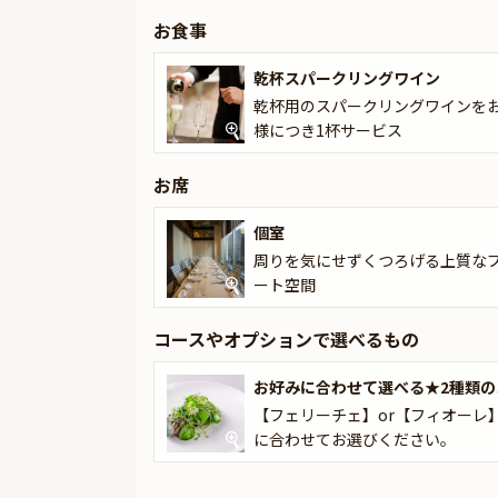
類のコースをご用意しておりますので、お好みに
お食事
ワインを特典としてご提供いたします。これから
ごしください。
乾杯スパークリングワイン
乾杯用のスパークリングワインを
★Anny限定★
様につき1杯サービス
本プランでは、有料オプションで、Anny限定
カスタマイズ可能なメッセージカードなどをお付
ギフトはデザートタイムにご予約主様にお渡し致
お席
いただきます。
個室
※令和8年熊本地震の影響により、当面の間、九
周りを気にせずくつろげる上質な
そのため、お客様への確実なお届けを優先し、一
ート空間
コースやオプションで選べるもの
お好みに合わせて選べる★2種類の
【フェリーチェ】or【フィオーレ
に合わせてお選びください。