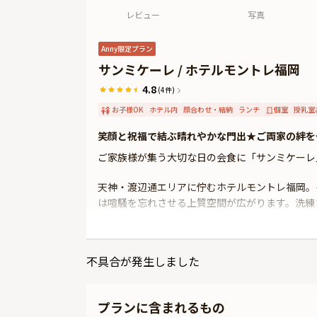
レビュー
写真
Anny限定プラン
サンミケーレ / ホテルモントレ福岡
4.8
(4件)
お子様OK
ホテル内
顔合わせ・結納
ランチ
個室
授乳室
笑顔と祝福で結ぶ晴れやかな門出★ご両家の絆を
ご家族様が集う大切な日の会食に「サンミケーレ
天神・渡辺通エリアに佇むホテルモントレ福岡。
は喧騒を忘れさせる上質空間が広がります。洗練
徒歩2分という好立地は、遠方にお住まいのご家
なしと共にかけがえのないひとときをお過ごしく
不具合が発生しました
お席は、気品漂う個室へご案内。落ち着いた雰囲
合わせとなることでしょう。
プランに含まれるもの
お召し上がりいただくのは、四季折々の食材を贅