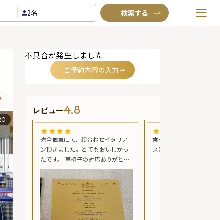
2名
お気に入りプラン
不具合が発生しました
閲覧履歴
ご予約内容の入力
TOP
Annyお祝い体験について
4.8
レビュー
Annyお祝いアイテムについて
20
よくあるご質問
良かっ
完全個室にて、顔合わせイタリア
食べ物は美味しかったし
お問い合わせ
ン頂きました。とてもおいしかっ
スは最高でした。
たです。 車椅子の対応ありがとう
ございました。 外から聞こえるピ
アノの生演奏も心地よかったで
す。スタッフの方の心遣いで必要
以外は干渉されず、両家の会話に
花が咲きました。 大変満足です。
ありがとうございました。