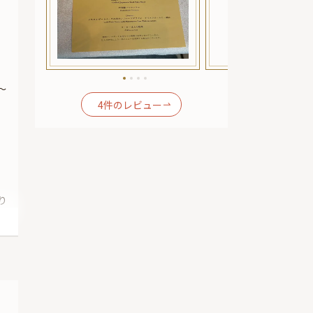
～
4
件のレビュー
り
て
種