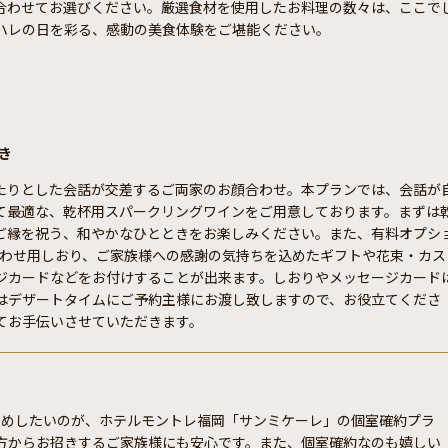
合わせてお選びください。厳選食材を使用したお料理の数々は、ここで
ハレの日を彩る、感動の美食体験をご堪能ください。
き
たりとした会話が交差するご両家のお顔合わせ。本プランでは、会話が
て最適な、乾杯用スパークリングワインをご用意しております。まずは
ご縁を祝う、和やかなひとときをお楽しみください。また、有料オプシ
顔合わせ用しおり、ご家族様への感謝の気持ちを込めたギフトや花束・カス
ジカードなどをお付けすることが出来ます。しおりやメッセージカード
はデザートタイムにご予約主様にお渡し致しますので、お役立てくださ
てお手伝いさせていただきます。
すめしたいのが、ホテルモントレ福岡「サンミケーレ」の個室確約プラ
方からお招きするご家族様にも安心です。また、個室確約なのも嬉しい