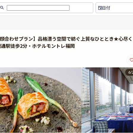
日付
家お顔合わせプラン】品格漂う空間で紡ぐ上質なひととき★心尽く
辺通駅徒歩2分・ホテルモントレ福岡
6
/
新しいシェフが銀座から来たと聞
美味しいしスタッフも大変
き、楽しみにランチを予約しまし
た。
たが、料理全てが本当に美味しく
感動しました！ 雰囲気もサービス
も大満足でした！ 次はディナーに
行きます！