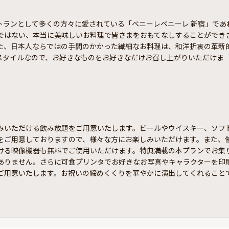
トランとして多くの方々に愛されている「ベニーレベニーレ 新宿」であ
ではない、本当に美味しいお料理で皆さまをおもてなしすることができ
た、日本人ならではの手間のかかった繊細なお料理は、和洋折衷の革新
スタイルなので、お好きなものをお好きなだけお召し上がりいただけま
みいただける飲み放題をご用意いたします。ビールやウイスキー、ソフ
をご用意しておりますので、様々な方にお楽しみいただけます。また、
ける映像機器も無料でご使用いただけます。特典満載の本プランでお集
ありません。さらに可食プリンタでお好きなお写真やキャラクターを印
ご用意いたします。お祝いの締めくくりを華やかに演出してくれること