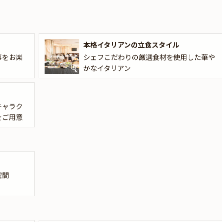
いただけます。
お客様の幸せな一日のお手伝いをしてきた「ベニーレベニーレ 新宿」だ
切なお祝いのひとときをサポートいたします。
本格イタリアンの立食スタイル
事をお楽
シェフこだわりの厳選食材を使用した華や
かなイタリアン
キャラク
をご用意
空間