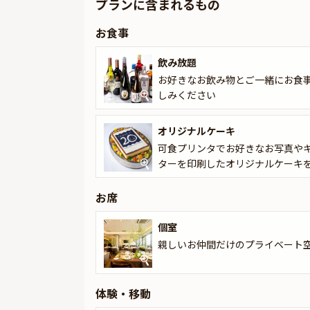
プランに含まれるもの
す。受付からご退室までたっぷり3時間お楽しみ
お食事
20年以上に渡りお祝いシーンに携わり、多くの
らこそできる唯一無二のおもてなしで、皆様の大
飲み放題
お好きなお飲み物とご一緒にお食
しみください
オリジナルケーキ
可食プリンタでお好きなお写真や
ターを印刷したオリジナルケーキ
お席
個室
親しいお仲間だけのプライベート
体験・移動