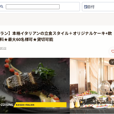
日付
いプラン】本格イタリアンの立食スタイル＋オリジナルケーキ+飲
料★最大60名様可★貸切可能
歩5分
1
/