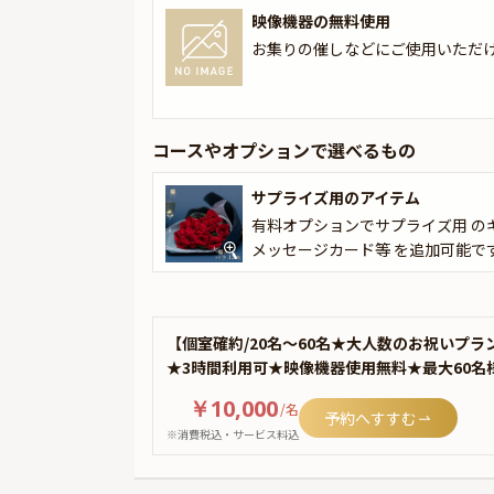
映像機器の無料使用
お集りの催しなどにご使用いただ
コースやオプションで選べるもの
サプライズ用のアイテム
有料オプションでサプライズ用 の
メッセージカード等 を追加可能で
【個室確約/20名～60名★大人数のお祝いプ
★3時間利用可★映像機器使用無料★最大60名
￥10,000
/
名
予約へすすむ
※消費税込・サービス料込