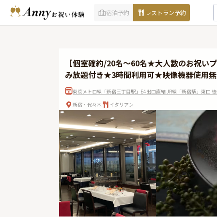
宿泊予約
レストラン予約
【個室確約/20名～60名★大人数のお祝
み放題付き★3時間利用可★映像機器使用無
東京メトロ線「新宿三丁目駅」E4出口直結 JR線「新宿駅」東口 徒
新宿・代々木
イタリアン