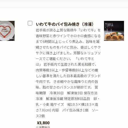
いわて牛のパイ包み焼き（冷凍）
岩手県が誇る上質な銘柄牛「いわて牛」を
香味野菜と赤ワインでホロホロ食感になる
まで6時間以上じっくり煮込み、旨味を凝
縮させたものをパイに包み、香ばしくサク
サクに焼き上げました。芳醇なトリュフソ
ースでご堪能ください。 「いわて牛と
は」 岩手県内で生産された黒毛和種で、
肉質等級3以上・歩留等級B以上などの厳
しい基準を満たした日本最高級のブランド
牛肉です。 きめ細やかな霜降りと肉の旨
味、脂の甘さのバランスが絶妙です。 賞
味期限 冷凍30日 解凍後3日 保存方法
冷凍 解凍後冷蔵 特定原材料8品目 卵・
乳・小麦 箱サイズ 縦10.5×横18.5×高
さ7.0(cm) 内容 パイ包み焼き1個 ソー
ス2個
¥
3,800
※消費税込