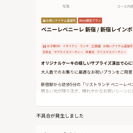
写真
コース内
お祝いアイテム追加可
Anny限定プラン
ベニーレベニーレ 新宿 / 新宿レイン
お子様OK
イタリアン
ランチ
個室
お祝いアイテム追加可
忘年会
サプライズパーティー
卒業式
クリスマスパーティー
オリジナルケーキの嬉しいサプライズ演出で心に
大人数でのお集りに最適なお祝いプランをご用意
新宿駅から徒歩5分の「リストランテ ベニーレ
明るい光が降り注ぎ、晴れやかなお祝いシーンに
お召し上がりいただくのは、本格イタリアンの立
ェフが腕によりをかけて皆様をお迎えいたします
不具合が発生しました
ナルケーキもご用意いたします。お祝いシーンが
さらに、飲み放題や映像機器、web招待状サービ