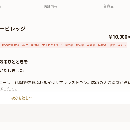
容
店舗情報
留意点
ボービレッジ
￥10,000
/
飲み放題付き
ケーキ付き
大人数のお祝い
同窓会
歓迎会
送別会
結婚式二次会
成人式
残るひとときを
いたしました。
ベニーレ」は開放感あふれるイタリアンレストラン。店内の大きな窓から
ぴったり。
続きを読む
食スタイル。長年にわたって多くの著名人に愛されてきたレストランの
。また、可食プリンタでお好きなお写真やキャラクターを印刷したオリ
より盛り上がること間違いありません。
ス『Biluce』の無料使用など、大人数でのお集りに嬉しい特典も満載で