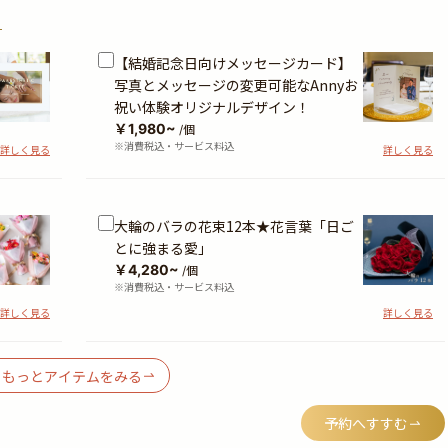
？
【結婚記念日向けメッセージカード】
写真とメッセージの変更可能なAnnyお
祝い体験オリジナルデザイン！
￥1,980~
/個
※消費税込・サービス料込
詳しく見る
詳しく見る
大輪のバラの花束12本★花言葉「日ご
とに強まる愛」
￥4,280~
/個
※消費税込・サービス料込
詳しく見る
詳しく見る
もっとアイテムをみる
予約へすすむ