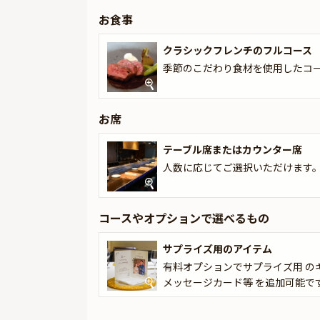
致しますので、サプライズにお役立てください。
お食事
Cugnetteは、地元の生産者から直接仕入れ
クラシックフレンチのフルコース
こだわっています。クラシックなフレンチの品々
季節のこだわり食材を使用したコ
てください。
お席
テーブル席またはカウンター席
人数に応じてご選択いただけます
コースやオプションで選べるもの
サプライズ用のアイテム
有料オプションでサプライズ用 の
メッセージカード等 を追加可能で