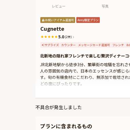
レビュー
写真
お祝いアイテム追加可
Anny限定プラン
Cugnette
5.0
(2件)
サプライズ
カウンター
メッセージカード追加可
フレンチ
お
北新地の隠れ家フレンチで楽しむ贅沢ディナーコ
JR北新地駅から徒歩3分、繁華街の喧騒を忘れさせ
人の雰囲気の店内で、日本のエッセンスが感じら
す。旬の有機食材にこだわり、無添加で栽培された
どの夜にぴったりです。
本コースは、厳選された魚介を使ったパイ包みや
よってはフォアグラや鮑といった高級食材も登場
不具合が発生しました
テーブル席で思い思いのひとときを過ごすことが
さらに本プランでは、有料オプションで、サプラ
プランに含まれるもの
などをお付けすることが出来ます。メッセージカ