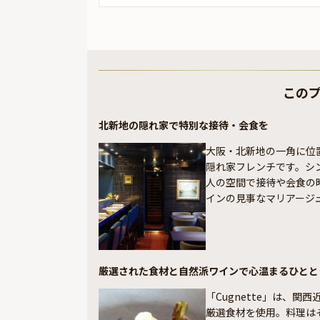
この
北新地の隠れ家で特別な接待・会食を
大阪・北新地の一角に位置
隠れ家フレンチです。シ
人の空間で接待や会食の
インの見事なマリアージ
厳選された食材と自然派ワインで心温まるひとと
「Cugnette」は、
厳選食材を使用。料理は