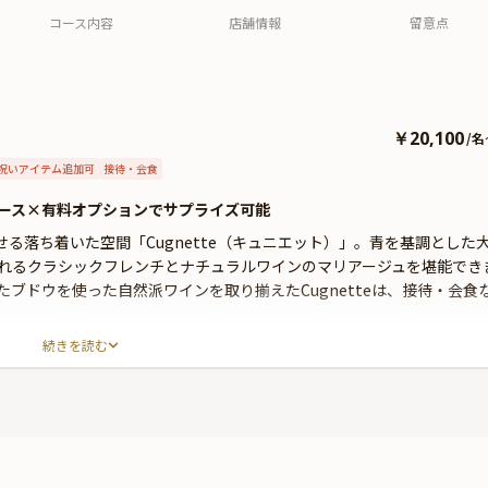
コース内容
店舗情報
留意点
￥20,100
/
名
祝いアイテム追加可
接待・会食
ース×有料オプションでサプライズ可能
る落ち着いた空間「Cugnette（キュニエット）」。青を基調とした
れるクラシックフレンチとナチュラルワインのマリアージュを堪能でき
ブドウを使った自然派ワインを取り揃えたCugnetteは、接待・会食
続きを読む
、メインディッシュの宮崎牛ステーキが堪能できる贅沢な内容。コース
し、シェフの技術を目の前で楽しめるカウンター席や、ゆったりと寛げ
できます。
イズにぴったりな花束・ギフト・カスタマイズ可能なメッセージカード
ードは着席時に、花束やギフトはデザートタイムにご予約主様にお渡し