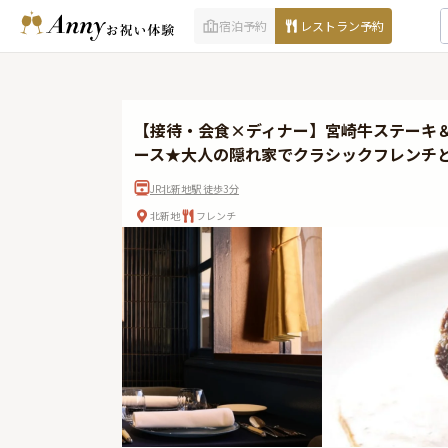
宿泊予約
レストラン予約
【接待・会食×ディナー】宮崎牛ステーキ
ース★大人の隠れ家でクラシックフレンチ
JR北新地駅 徒歩3分
北新地
フレンチ