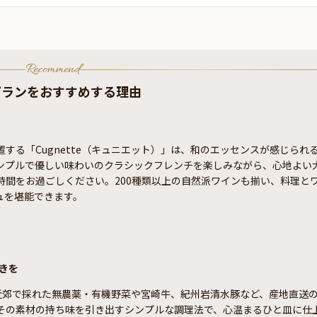
Recommend
プランをおすすめする理由
する「Cugnette（キュニエット）」は、和のエッセンスが感じられ
ンプルで優しい味わいのクラシックフレンチを楽しみながら、心地よい
時間をお過ごしください。200種類以上の自然派ワインも揃い、料理と
ュを堪能できます。
きを
関西近郊で採れた無農薬・有機野菜や宮崎牛、紀州岩清水豚など、産地直送
その素材の持ち味を引き出すシンプルな調理法で、心温まるひと皿に仕