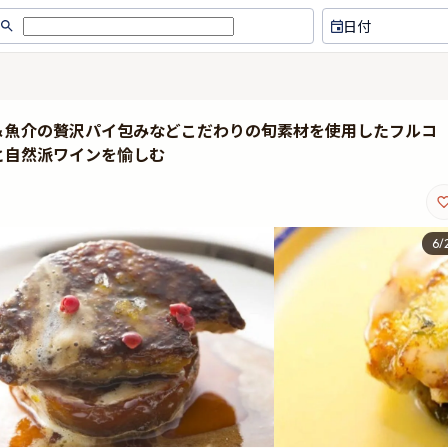
日付
＆魚介の贅沢パイ包みなどこだわりの旬素材を使用したフルコ
と自然派ワインを愉しむ
6
/
おしゃれなお店✨ もちろん、お味
お料理とワインとのマリア
は最高です
が最高で、お腹とココロが
れました。