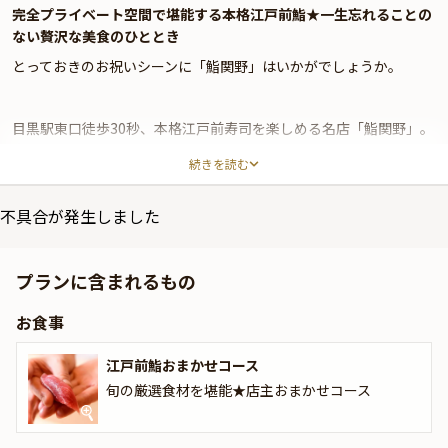
完全プライベート空間で堪能する本格江戸前鮨★一生忘れることの
ない贅沢な美食のひととき
とっておきのお祝いシーンに「鮨関野」はいかがでしょうか。
目黒駅東口徒歩30秒、本格江戸前寿司を楽しめる名店「鮨関野」。
大人の隠れ家で贅を尽くす、至福のひとときを心ゆくまでお過ごし
続きを読む
ください。
「鮨関野」の店内には洗練された落ち着きある和の空間が広がりま
不具合が発生しました
す。一日一組限定の完全プライベート空間は、大切な方と過ごす特
別なひとときに最適です。ご家族様やご友人様と集うバースデー、
プランに含まれるもの
人生の節目のお祝い、とっておきの歓送迎会にもおすすめです。カ
ウンター席では研鑽を積んだ職人の手捌きを間近に感じながらお食
お食事
事をお楽しみいただけます。
江戸前鮨おまかせコース
お祝いプランでは、2種類のおまかせコースをご用意。Anny限定特
典として乾杯ドリンクもご提供いたします。旬の厳選食材と職人の
旬の厳選食材を堪能★店主おまかせコース
技が織りなす至高の逸品が一口ごとに感動をもたらし、記憶に残る
感動の食体験になること間違いなしです。特別な日に相応しい、素