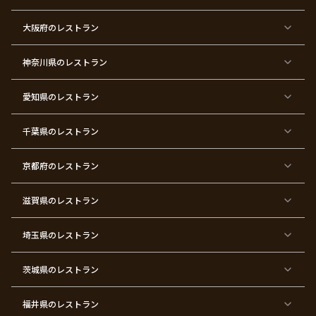
東
東
東
東
東
東
東
東
大阪府
のレストラン
京
京
京
京
京
京
京
京
都
都
都
都
都
都
都
都
×
×
×
×
×
×
×
×
ク
金
銀
プ
女
米
古
還
神奈川県
のレストラン
リ
婚
婚
ロ
子
寿
希
暦
ス
式
式
ポ
会
マ
ー
ス
ズ
愛知県
のレストラン
東
東
東
東
東
東
東
東
京
京
京
京
京
京
京
京
千葉県
都
のレストラン
都
都
都
都
都
都
都
×
×
×
×
×
×
×
×
バ
七
婚
成
ク
内
退
卒
レ
五
約
人
リ
定
職
業
ン
三
式
ス
祝
式
京都府
のレストラン
タ
マ
い
イ
ス
ン
パ
ー
滋賀県
のレストラン
テ
ィ
ー
埼玉県
のレストラン
東
東
東
東
東
東
東
東
京
京
京
京
京
京
京
京
都
都
都
都
都
都
都
都
茨城県
のレストラン
×
×
×
×
×
×
×
×
サ
忘
結
入
長
ハ
ハ
入
プ
年
婚
学
寿
ー
ロ
園
ラ
会
式
式
フ
ウ
式
福井県
のレストラン
イ
二
バ
ィ
ズ
次
ー
ン