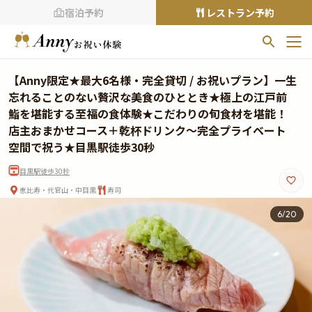
宿泊予約
レストラン予約
お気に入りプラン
【Anny限定★最大6名様・完全貸切 / お祝いプラン】一生
お気に入りの登録がありません
忘れることのない贅沢な美食のひととき★極上の江戸前
鮨を堪能する至福の食体験★こだわりの旬食材を堪能！
プランの
をクリックすることで
店主おまかせコース＋乾杯ドリンク〜完全プライベート
お気に入りに追加できます。
空間で祝う★目黒駅徒歩30秒
閲覧履歴
目黒駅徒歩30秒
閲覧履歴はありません
恵比寿・代官山・中目黒
寿司
過去に見たお店が最大10件まで表示されます。
6
/
20
10件を超えると、古いものから順に削除されます。
TOP
Annyお祝い体験について
Annyお祝いアイテムについて