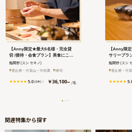
【Anny限定★最大6名様・完全貸
【Anny限
切 /接待・会食プラン】美食にこだ
サリープラ
わるゲストの心を掴む★完全プライ
の食体験★
鮨関野
(スシ セキノ)
鮨関野
(スシ 
ベート空間で極上江戸前鮨を堪能す
る至福の記
恵比寿・代官山・中目黒
寿司
恵比寿・代
る贅沢なひととき★こだわりの旬食
を堪能！店
材を堪能！店主おまかせコース＋乾
ドリンク〜
￥36,100
5.0
5.
~
(6件)
/名
杯ドリンク★目黒駅徒歩30秒・大人
祝う特別な
の隠れ家で大切なゲストをおもてな
秒
し
関連特集から探す