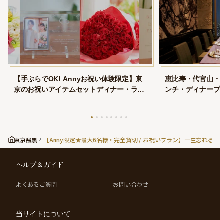
【手ぶらでOK! Annyお祝い体験限定】東
恵比寿・代官山・
京のお祝いアイテムセットディナー・ラン
ンチ・ディナープ
チプラン特集
東京都
目黒
【Anny限定★最大6名様・完全貸切 / お祝いプラン】一生忘
ヘルプ＆ガイド
よくあるご質問
お問い合わせ
当サイトについて