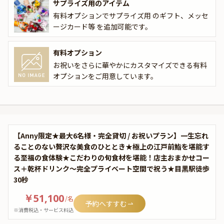
サプライズ用のアイテム
有料オプションでサプライズ用 のギフト、メッセ
ージカード等 を追加可能です。
有料オプション
お祝いをさらに華やかにカスタマイズできる有料
オプションをご用意しています。
【Anny限定★最大6名様・完全貸切 / お祝いプラン】一生忘れ
ることのない贅沢な美食のひととき★極上の江戸前鮨を堪能す
る至福の食体験★こだわりの旬食材を堪能！店主おまかせコー
ス＋乾杯ドリンク〜完全プライベート空間で祝う★目黒駅徒歩
30秒
￥51,100
/
名
予約へすすむ
※消費税込・サービス料込