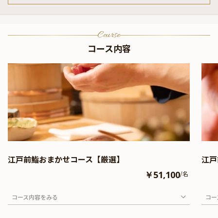
Course
コース内容
江戸前鮨おまかせコース【厳選】
江戸
￥51,100
/名
コース内容をみる
コー