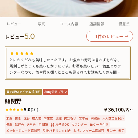
よくあるご質問
お問い合わせ
レビュー
写真
コース内容
店舗情報
留意点
5.0
レビュー
1
件のレビュー
とにかくどれも美味しかったです。 お魚のお寿司は言わずもがな、
馬刺しがとっても美味しかったです。お酒も美味しい… 個室でカウ
ンターなので、魚や貝を捌くところも見られてお話もたくさん聞け
ました。 今回はお供しましたが、記念日などにもまた予約して来て
みたいです。 事前に食べたいネタを相談することも可能とのことで
す。
お祝いアイテム追加可
Anny限定プラン
鮨関野
5.0
￥36,100
/
名
～
(1件)
米寿
古希
還暦
成人式
卒業式
退職
内定祝い
忘年会
同窓会
大人数のお祝い
長寿
歓迎会
送別会
個室
お子様OK
カウンター
ケーキ付き
メッセージカード追加可
乾杯ドリンク付き
お祝いアイテム追加可
ランチ
寿司