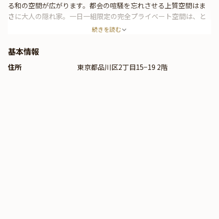
る和の空間が広がります。都会の喧騒を忘れさせる上質空間はま
さに大人の隠れ家。一日一組限定の完全プライベート空間は、と
っておきの記念日や、ご家族様と集うお祝いシーン、大切なゲス
続きを読む
トをお連れするビジネスシーンの会食にうってつけです。カウン
ター席では研鑽を積んだ職人の手捌きを間近に感じながらお食事
基本情報
をお楽しみいただけます。旬の厳選食材と職人の技が織りなす至
住所
東京都品川区2丁目15−19 2階
高の逸品が一口ごとに感動をもたらし、記憶に残る感動の食体験
になること間違いなしです。特別な日に相応しい、素敵な時間を
是非「鮨関野」でお寛ぎください。