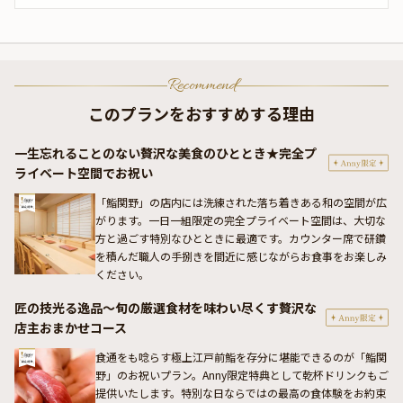
Recommend
このプランをおすすめする理由
一生忘れることのない贅沢な美食のひととき★完全プ
ライベート空間でお祝い
「鮨関野」の店内には洗練された落ち着きある和の空間が広
がります。一日一組限定の完全プライベート空間は、大切な
方と過ごす特別なひとときに最適です。カウンター席で研鑽
を積んだ職人の手捌きを間近に感じながらお食事をお楽しみ
ください。
匠の技光る逸品〜旬の厳選食材を味わい尽くす贅沢な
店主おまかせコース
食通をも唸らす極上江戸前鮨を存分に堪能できるのが「鮨関
野」のお祝いプラン。Anny限定特典として乾杯ドリンクもご
提供いたします。特別な日ならではの最高の食体験をお約束