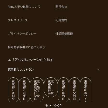
Annyお祝い体験について
運営会社
プレスリリース
利用規約
プライバシーポリシー
外部送信規律
特定商品取引法に基づく表示
エリア×お祝いシーンから探す
東京都
のレストラン
東
東
東京
東京
東
東
東
京
京
都×
都×
京
京
京
都
都
結婚
接
都
都
都
×
×
記念
待・
×
×
×
送
誕
日・
会食
母
父
ホ
別
生
記念
の
の
ワ
会
日
日
日
日
イ
ト
デ
もっとみる
ー