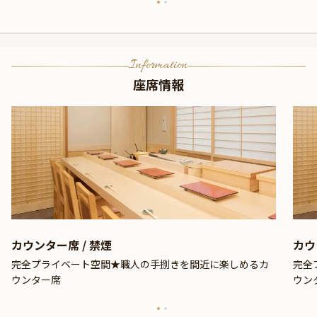
Information
座席情報
カウンター席 / 禁煙
カウ
完全プライベート空間★職人の手捌きを間近に楽しめるカ
完全
ウンター席
ウン