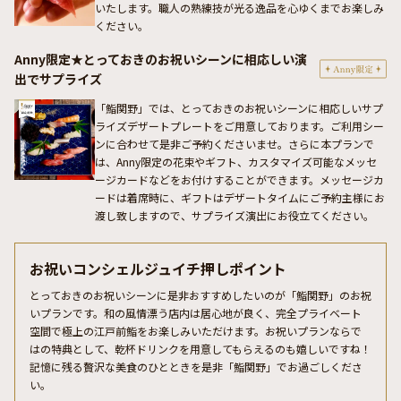
いたします。職人の熟練技が光る逸品を心ゆくまでお楽しみ
ください。
Anny限定★とっておきのお祝いシーンに相応しい演
出でサプライズ
「鮨関野」では、とっておきのお祝いシーンに相応しいサプ
ライズデザートプレートをご用意しております。ご利用シー
ンに合わせて是非ご予約くださいませ。さらに本プランで
は、Anny限定の花束やギフト、カスタマイズ可能なメッセ
ージカードなどをお付けすることができます。メッセージカ
ードは着席時に、ギフトはデザートタイムにご予約主様にお
渡し致しますので、サプライズ演出にお役立てください。
お祝いコンシェルジュイチ押しポイント
とっておきのお祝いシーンに是非おすすめしたいのが「鮨関野」のお祝
いプランです。和の風情漂う店内は居心地が良く、完全プライベート
空間で極上の江戸前鮨をお楽しみいただけます。お祝いプランならで
はの特典として、乾杯ドリンクを用意してもらえるのも嬉しいですね！
記憶に残る贅沢な美食のひとときを是非「鮨関野」でお過ごしくださ
い。