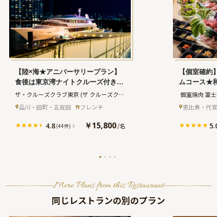
【陸×海★アニバーサリープラン】
【個室確約
食後は東京湾ナイトクルーズ付き★
ムコース★
乾杯スパークリングワイン1杯＋国
ージカード
ザ・クルーズクラブ東京
(ザ クルーズクラ
 個室焼肉 富
産牛フィレ肉＆鮮魚のWメインフレ
む全6品コ
ブトウキョウ)
フジモン エビ
品川・田町・五反田
フレンチ
恵比寿・代
ンチディナーコース全5品+メッセー
グワイン付
ジ入りお祝いケーキ付き＋食後のナ
ーサリーや
￥15,800
4.8
5.
/
名
(44件)
イトクルーズはフリードリンク
恵比寿の隠
日を祝福
More Plans from this Restaurant
同じレストランの別のプラン