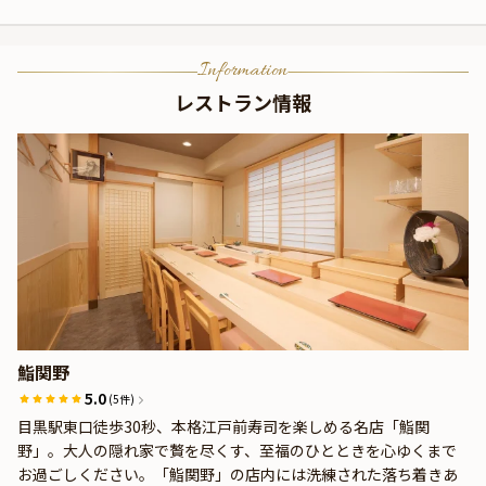
Information
レストラン情報
鮨関野
5.0
(5件)
目黒駅東口徒歩30秒、本格江戸前寿司を楽しめる名店「鮨関
野」。大人の隠れ家で贅を尽くす、至福のひとときを心ゆくまで
お過ごしください。「鮨関野」の店内には洗練された落ち着きあ