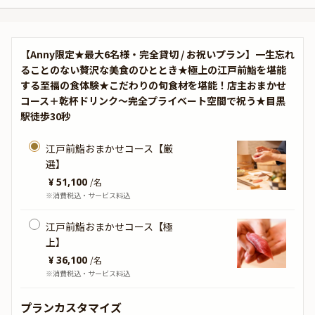
【Anny限定★最大6名様・完全貸切 / お祝いプラン】一生忘れ
ることのない贅沢な美食のひととき★極上の江戸前鮨を堪能
する至福の食体験★こだわりの旬食材を堪能！店主おまかせ
コース＋乾杯ドリンク〜完全プライベート空間で祝う★目黒
駅徒歩30秒
江戸前鮨おまかせコース【厳
選】
¥ 51,100
/
名
※消費税込・サービス料込
江戸前鮨おまかせコース【極
上】
¥ 36,100
/
名
※消費税込・サービス料込
プランカスタマイズ