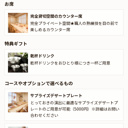
敵な時間を是非「鮨関野」でお寛ぎください。
お席
◆◆Anny限定 / 有料オプション◆◆
完全貸切空間のカウンター席
★「鮨関野」では、とっておきのお祝いシーンに相応しいサプライ
完全プライベート空間★職人の熟練技を目の前で
ズデザートプレートをご用意しております。ご利用シーンに合わせ
楽しめるカウンター席
て是非ご予約くださいませ。
特典ギフト
★有料オプションでAnny限定の花束やギフト、カスタマイズ可能
なメッセージカードなどをお付けすることができます。メッセージ
乾杯ドリンク
カードは着席時に、ギフトはデザートタイムにご予約主様にお渡し
乾杯ドリンクをおひとり様につき一杯ご用意
致しますので、サプライズ演出にお役立てください。
コースやオプションで選べるもの
サプライズデザートプレート
とっておきの演出に最適なサプライズデザートプ
レートのご用意が可能（5000円）※詳細はお問い
合わせください