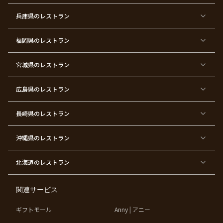
パ
会
ス
パ
ー
デ
ー
兵庫県
のレストラン
テ
ー
テ
ィ
ィ
ー
ー
福岡県
のレストラン
東
東
東
東
東
東京
東
東
京
京
京
京
京
都×
京
京
都
都
都
都
都
顔合
都
都
宮城県
×
のレストラン
×
×
×
×
わ
×
×
ベ
フ
結
お
お
せ・
ウ
デ
ビ
ァ
婚
食
宮
結納
ェ
ー
ー
ー
祝
い
参
デ
ト
シ
ス
い
初
り
ィ
広島県
のレストラン
ャ
ト
パ
め
ン
ワ
バ
ー
グ
ー
ー
テ
パ
ス
ィ
ー
長崎県
のレストラン
デ
ー
テ
ー
ィ
ー
沖縄県
のレストラン
東
東
東
東
京
京
京
京
都
都
都
都
北海道
のレストラン
×
×
×
×
お
大
歓
同
子
人
迎
窓
様
数
会
会
の
の
関連サービス
お
お
誕
祝
生
い
ギフトモール
Anny | アニー
日