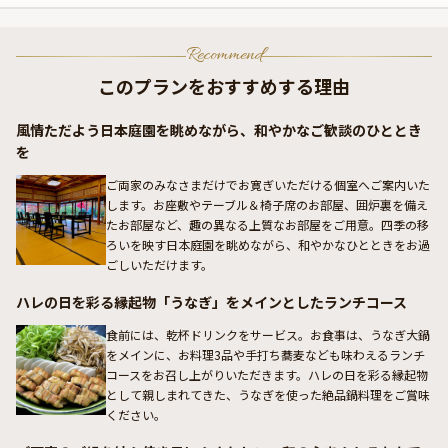
Recommend
このプランをおすすめする理由
風情ただよう日本庭園を眺めながら、和やかなご歓談のひととき
を
ご両家のみなさまだけでお寛ぎいただける個室へご案内いた
します。お座敷やテーブル＆椅子席のお部屋、囲炉裏を備え
たお部屋など、趣の異なる上質なお部屋をご用意。四季の移
ろいを映す日本庭園を眺めながら、和やかなひとときをお過
ごしいただけます。
ハレの日を彩る縁起物「うなぎ」をメインとしたランチコース
食前には、乾杯ドリンクをサービス。お食事は、うなぎ大鍋
をメインに、お料理3品や手打ち蕎麦なども味わえるランチ
コースをお召し上がりいただきます。ハレの日を彩る縁起物
として親しまれてきた、うなぎを使った絶品鍋料理をご賞味
ください。