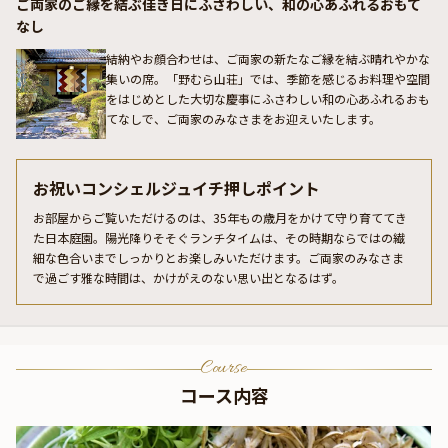
ご両家のご縁を結ぶ佳き日にふさわしい、和の心あふれるおもて
なし
結納やお顔合わせは、ご両家の新たなご縁を結ぶ晴れやかな
集いの席。「野むら山荘」では、季節を感じるお料理や空間
をはじめとした大切な慶事にふさわしい和の心あふれるおも
てなしで、ご両家のみなさまをお迎えいたします。
お祝いコンシェルジュイチ押しポイント
お部屋からご覧いただけるのは、35年もの歳月をかけて守り育ててき
た日本庭園。陽光降りそそぐランチタイムは、その時期ならではの繊
細な色合いまでしっかりとお楽しみいただけます。ご両家のみなさま
で過ごす雅な時間は、かけがえのない思い出となるはず。
Course
コース内容