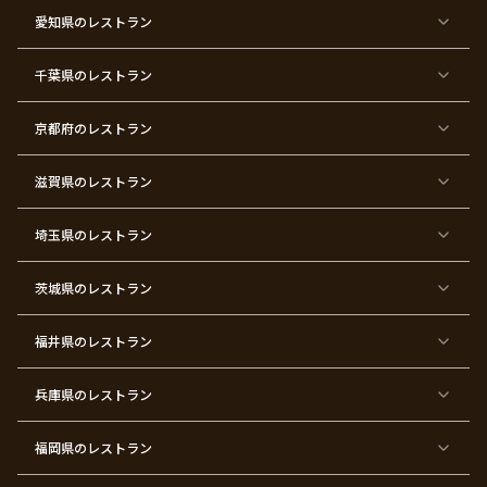
ス
ズ
愛知県
のレストラン
東
東
東
東
東
東
東
東
京
京
京
京
京
京
京
京
千葉県
都
のレストラン
都
都
都
都
都
都
都
×
×
×
×
×
×
×
×
バ
七
婚
成
ク
内
退
卒
レ
五
約
人
リ
定
職
業
ン
三
式
ス
祝
式
京都府
のレストラン
タ
マ
い
イ
ス
ン
パ
ー
滋賀県
のレストラン
テ
ィ
ー
埼玉県
のレストラン
東
東
東
東
東
東
東
東
京
京
京
京
京
京
京
京
都
都
都
都
都
都
都
都
茨城県
のレストラン
×
×
×
×
×
×
×
×
サ
忘
結
入
長
ハ
ハ
入
プ
年
婚
学
寿
ー
ロ
園
ラ
会
式
式
フ
ウ
式
福井県
のレストラン
イ
二
バ
ィ
ズ
次
ー
ン
パ
会
ス
パ
ー
デ
ー
兵庫県
のレストラン
テ
ー
テ
ィ
ィ
ー
ー
福岡県
のレストラン
東
東
東
東
東
東京
東
東
京
京
京
京
京
都×
京
京