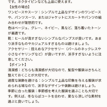
です。ネクタイピンなども上品に使えます。
【女性の場合】
ワンピースやスーツ：シンプルで上品なデザインのワンピース
や、パンツスーツ、またはジャケットにスカートやパンツの組
み合わせが理想的です。
色はベージュ、グレー、ネイビー、黒など、落ち着いたトーン
が最適です。
靴：ヒールが高すぎないシンプルなパンプスが良いです。あま
り派手なものやカジュアルすぎるものは避けましょう。
アクセサリー：控えめなアクセサリー（パールのネックレスや
小さなイヤリングなど）が良いですが、派手すぎないように注
意してください。
【ポイント】
清潔感：どちらも清潔感が大切なので、髪型や服装はきちんと
整えておくことが大切です。
過度な装飾を避ける：シンプルで上品な印象を与える服装が求
められる場なので、派手なデザインや装飾は避けましょう。
季節に合った服装：季節感を考えた服装を選ぶことも大切で
す。例えば、冬ならばコートを合わせ、夏なら涼しげな素材を
選ぶと良いでしょう。