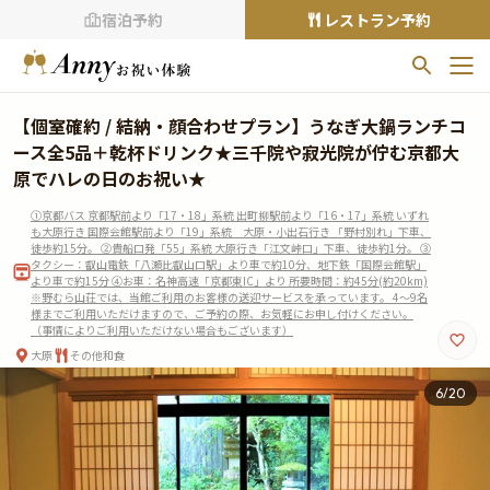
宿泊予約
レストラン予約
お気に入りプラン
【個室確約 / 結納・顔合わせプラン】うなぎ大鍋ランチコ
お気に入りの登録がありません
ース全5品＋乾杯ドリンク★三千院や寂光院が佇む京都大
原でハレの日のお祝い★
プランの
をクリックすることで
①京都バス 京都駅前より「17・18」系統 出町柳駅前より「16・17」系統 いずれ
お気に入りに追加できます。
も大原行き 国際会館駅前より「19」系統 大原・小出石行き 「野村別れ」下車、
徒歩約15分。 ②貴船口発「55」系統 大原行き「江文峠口」下車、徒歩約1分。 ③
タクシー：叡山電鉄「八瀬比叡山口駅」より車で約10分、地下鉄「国際会館駅」
閲覧履歴
より車で約15分 ④お車：名神高速「京都東IC」より 所要時間：約45分(約20km)
※野むら山荘では、当館ご利用のお客様の送迎サービスを承っています。 4～9名
閲覧履歴はありません
様までご利用いただけますので、ご予約の際、お気軽にお申し付けください。
（事情によりご利用いただけない場合もございます）
過去に見たお店が最大10件まで表示されます。
10件を超えると、古いものから順に削除されます。
大原
その他和食
TOP
6
/
20
Annyお祝い体験について
Annyお祝いアイテムについて