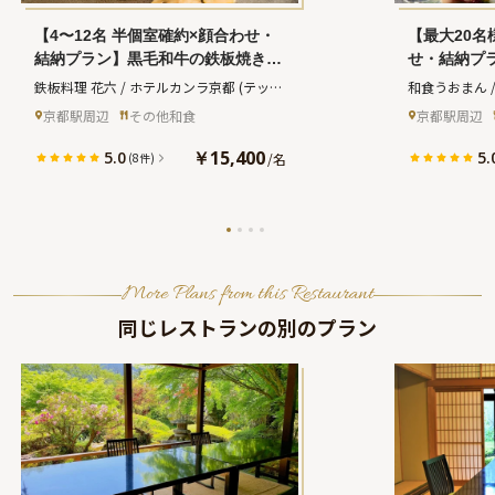
【4〜12名 半個室確約×顔合わせ・
【最大20名
結納プラン】黒毛和牛の鉄板焼きな
せ・結納プ
ど全6品ランチコース＋乾杯ドリン
能〜匠の技
鉄板料理 花六 / ホテルカンラ京都
(テッパ
和食うおまん 
ク★五条駅より徒歩1分★ご両家の
会席〜飲み
ンリョウリ ハナロク ホテルカンラキョウ
ョク ウオマン
京都駅周辺
その他和食
京都駅周辺
絆を深めるひととき
の日を上質
ト)
ジョウテン)
う〜JR京都
￥15,400
5.0
5.
/
名
(8件)
More Plans from this Restaurant
同じレストランの別のプラン