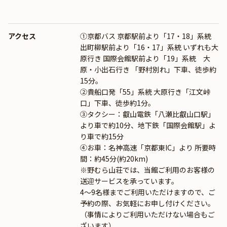
アクセス
①京都バス 京都駅前より「17・18」系統
出町柳駅前より「16・17」系統 いずれも大
原行き 国際会館駅前より「19」系統 大
原・小出石行き 「野村別れ」下車、徒歩約
15分。
②貴船口発「55」系統 大原行き「江文峠
口」下車、徒歩約1分。
③タクシー：叡山電鉄「八瀬比叡山口駅」
より車で約10分、地下鉄「国際会館駅」よ
り車で約15分
④お車：名神高速「京都東IC」より 所要時
間：約45分(約20km)
※野むら山荘では、当館ご利用のお客様の
送迎サービスを承っています。
4～9名様までご利用いただけますので、ご
予約の際、お気軽にお申し付けください。
（事情によりご利用いただけない場合もご
ざいます）