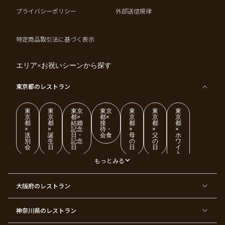
プライバシーポリシー
外部送信規律
特定商品取引法に基づく表示
エリア×お祝いシーンから探す
東京都
のレストラン
東
東
東京
東京
東
東
東
京
京
都×
都×
京
京
京
都
都
結婚
接
都
都
都
×
×
記念
待・
×
×
×
送
誕
日・
会食
母
父
ホ
別
生
記念
の
の
ワ
会
日
日
日
日
イ
ト
デ
もっとみる
ー
東
東
東
東
東
東
東
東
大阪府
のレストラン
京
京
京
京
京
京
京
京
都
都
都
都
都
都
都
都
×
×
×
×
×
×
×
×
ク
金
銀
プ
女
米
古
還
神奈川県
のレストラン
リ
婚
婚
ロ
子
寿
希
暦
ス
式
式
ポ
会
マ
ー