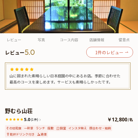
よくあるご質問
お問い合わせ
レビュー
写真
コース内容
店舗情報
留意点
5.0
レビュー
1
件のレビュー
山に囲まれた素晴らしい日本庭園の中にあるお店。季節に合わせた
最高のコースを楽しめます。サービスも素晴らしかったです。
野むら山荘
5.0
￥12,800
/
名
(1件)
その他和食
一軒家
ランチ
座敷
個室
インスタ映え
顔合わせ・結納
乾杯ドリンク付き
絶景