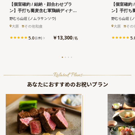
【個室確約 / 結納・顔合わせプラ
【個室確約 
ン】手打ち蕎麦含む軍鶏鍋ディナコ
ン】手打ち
ース全６品＋乾杯ドリンク★三千院
ース全５品
野むら山荘
(ノムラサンソウ)
野むら山荘
(
や寂光院が佇む京都大原で非日常の
や寂光院が
大原
その他和食
大原
その
ひととき★
￥13,300
5.0
5.
/
名
(1件)
Related Plans
あなたにおすすめのお祝いプラン