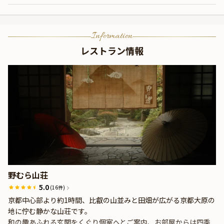
Information
レストラン情報
野むら山荘
5.0
(16件)
京都中心部より約1時間、比叡の山並みと田畑が広がる京都大原の
地に佇む静かな山荘です。
和の趣あふれる玄関をくぐり個室へとご案内、お部屋からは四季