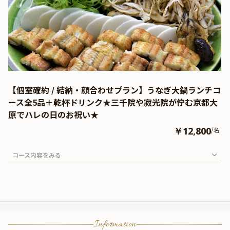
【個室確約 / 結納・顔合わせプラン】うなぎ大鍋ランチコ
ース全5品＋乾杯ドリンク★三千院や寂光院が佇む京都大
原でハレの日のお祝い★
￥12,800
/名
コース内容をみる
Information