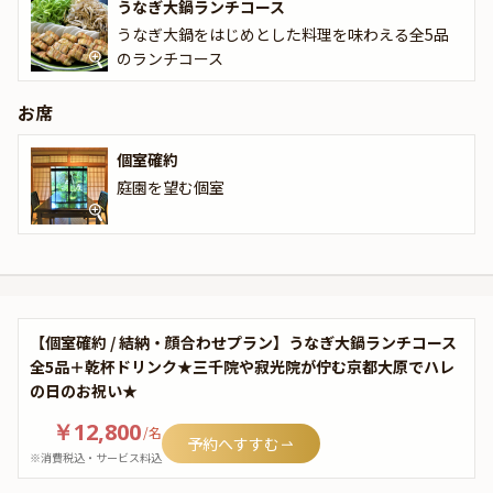
うなぎ大鍋ランチコース
うなぎ大鍋をはじめとした料理を味わえる全5品
のランチコース
お席
個室確約
庭園を望む個室
【個室確約 / 結納・顔合わせプラン】うなぎ大鍋ランチコース
全5品＋乾杯ドリンク★三千院や寂光院が佇む京都大原でハレ
の日のお祝い★
￥12,800
/
名
予約へすすむ
※消費税込・サービス料込