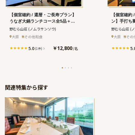
【個室確約 / 還暦・ご長寿プラン】
【個室確約 
うなぎ大鍋ランチコース全5品＋乾
ン】手打ち
杯ドリンク★三千院や寂光院が佇む
コース全5
野むら山荘
(ノムラサンソウ)
野むら山荘
(
京都大原でお祝い★
院や寂光院
大原
その他和食
大原
その
★
￥12,800
5.0
5.
/
名
(1件)
関連特集から探す