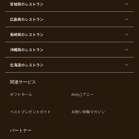
都
都
都
都
都
顔合
都
都
宮城県
×
のレストラン
×
×
×
×
わ
×
×
ベ
フ
結
お
お
せ・
ウ
デ
ビ
ァ
婚
食
宮
結納
ェ
ー
ー
ー
祝
い
参
デ
ト
シ
ス
い
初
り
ィ
広島県
のレストラン
ャ
ト
パ
め
ン
ワ
バ
ー
グ
ー
ー
テ
パ
ス
ィ
ー
長崎県
のレストラン
デ
ー
テ
ー
ィ
ー
沖縄県
のレストラン
東
東
東
東
京
京
京
京
都
都
都
都
北海道
のレストラン
×
×
×
×
お
大
歓
同
子
人
迎
窓
様
数
会
会
の
の
関連サービス
お
お
誕
祝
生
い
ギフトモール
Anny | アニー
日
ベストプレゼントガイド
お祝い体験マガジン
パートナー