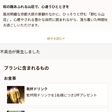
和の趣あふれる山荘で、心通うひとときを
風光明媚な京都大原の景観のなかに、ひっそりと佇む「野むら山
荘」。心癒やされる豊かな自然に囲まれながら、落ち着いた時間を
お過ごしいただけます。
ご提供するのは、自家製旬菜や地元の新鮮食材で仕上げた和食メニ
続きを読む
ュー。本プランでは、ハレの日を彩る縁起物「うなぎ」の大鍋をメ
インとしたランチコースをお楽しみいただきます。
不具合が発生しました
コースには乾杯ドリンクをはじめ、お料理3品、手打ち蕎麦や水菓
子などもご用意。庭園を望む個室で、ゆっくりとお召し上がりくだ
プランに含まれるもの
さい。
お食事
ご両家の絆が一層深まる素敵な時間をお過ごしいただけるよう、心
を尽くしておもてなしいたします。
乾杯ドリンク
乾杯用ドリンクを1名様につき1杯プレゼント