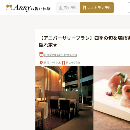
宿泊予約
レストラン予約
【アニバーサリープラン】四季の旬を堪能
隠れ家★
新宿駅西口より徒歩約5分
新宿・代々木
その他和食