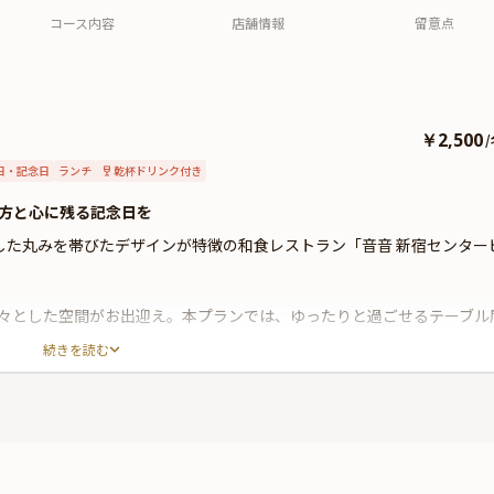
コース内容
店舗情報
留意点
￥2,500
/
日・記念日
ランチ
乾杯ドリンク付き
方と心に残る記念日を
した丸みを帯びたデザインが特徴の和食レストラン「音音 新宿センター
々とした空間がお出迎え。本プランでは、ゆったりと過ごせるテーブル
続きを読む
、華麗な「大名御膳」をお楽しみください。お造りや季節の天麩羅、煮
の内容となっております。
げるワンドリンクをプレゼント。笑顔あふれる至福の記念日になること