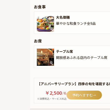
お食事
大名御膳
華やかな和食ランチ全9品
お席
テーブル席
開放感あふれる店内のテーブル席
【アニバーサリープラン】四季の旬を堪能する
￥2,500
/
名
予約へすすむ
※消費税込・サービス料込