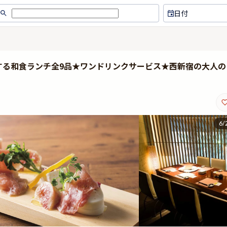
日付
する和食ランチ全9品★ワンドリンクサービス★西新宿の大人の
6
/
友人の誕生日お祝いプレートをあ
スタッフの対応がとてもよ
りがとうございました。大満足で
た、 男性の動き素晴らし
す