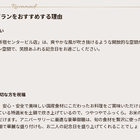
Recommend
プランをおすすめする理由
い
新宿センタービル店」は、爽やかな風が吹き抜けるような開放的な空間
ン空間で、笑顔あふれる記念日をお過ごしください。
切な方を祝福
、安心・安全で美味しい国産食材にこだわったお料理をご賞味いただけ
ている特選米を土鍋で炊き上げているので、つやつやでふっくら。お米
だけます。アニバーサリーに最適な豪華御膳は、旬の食材を贅沢に使っ
細で華麗な盛り付けも、お二人の記念日を盛り上げてくれることでしょ