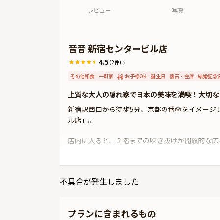
レビュー
写真
音音 新宿センタービル店
4.5
(2件)
その他和食
一軒家
お子様OK
誕生日
懐石・会席
結婚記念
上質な大人の隠れ家で日本の美味を満喫！大切な
新宿駅西口から徒歩5分、京都の番傘をイメージ
ル店」。
店内に入ると、２階までの吹き抜けが開放的な広
へご案内します。
お料理は、伝統的な和食に少しの遊び心を加えた
不具合が発生しました
物のほか、大人気のおばんざい3種を含む大満足
さらに、お二人の大切なアニバーサリーを盛り上
プランに含まれるもの
は、間違いありません。