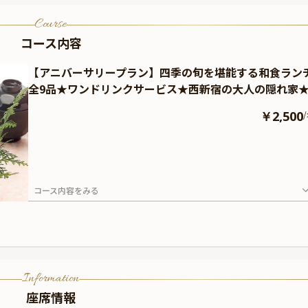
Course
コース内容
【アニバーサリープラン】四季の旬を堪能する和食ラン
全9品★ワンドリンクサービス★西新宿の大人の隠れ家
￥2,500
/
コース内容をみる
Information
座席情報