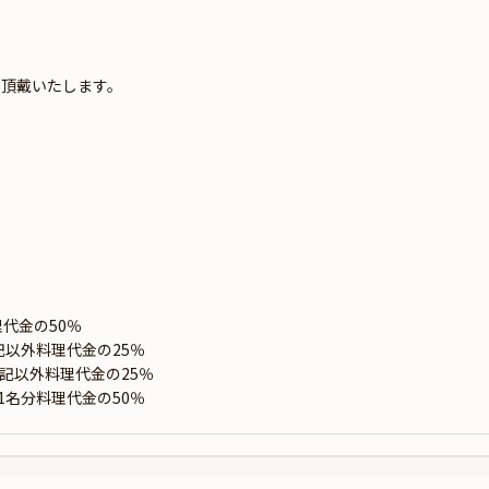
を頂戴いたします。
代金の50％
記以外料理代金の25％
左記以外料理代金の25％
1名分料理代金の50％