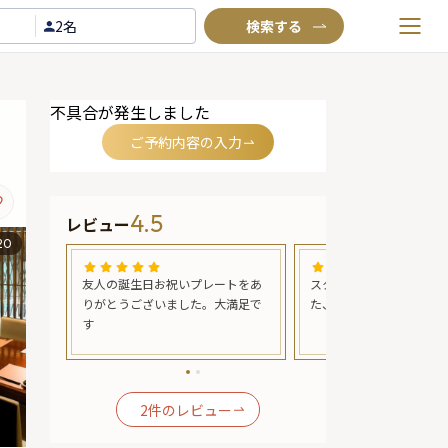
2名
お気に入りプラン
不具合が発生しました
閲覧履歴
ご予約内容の入力
TOP
Annyお祝い体験について
4.5
レビュー
Annyお祝いアイテムについて
20
よくあるご質問
かっ
友人の誕生日お祝いプレートをあ
スタッフの対応がとても
お問い合わせ
い
りがとうございました。大満足で
た、 男性の動き素晴らし
す
2
件のレビュー