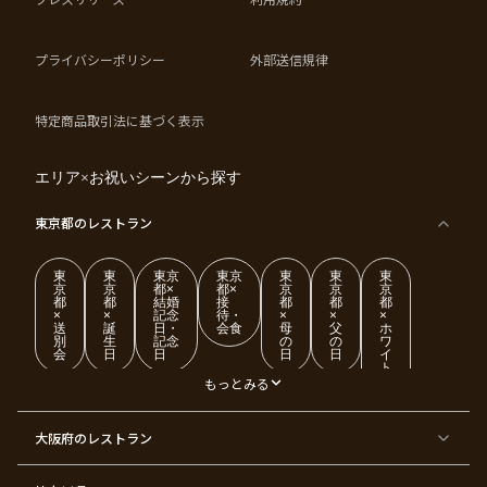
プライバシーポリシー
外部送信規律
特定商品取引法に基づく表示
エリア×お祝いシーンから探す
東京都
のレストラン
東
東
東京
東京
東
東
東
京
京
都×
都×
京
京
京
都
都
結婚
接
都
都
都
×
×
記念
待・
×
×
×
送
誕
日・
会食
母
父
ホ
別
生
記念
の
の
ワ
会
日
日
日
日
イ
ト
デ
もっとみる
ー
東
東
東
東
東
東
東
東
大阪府
のレストラン
京
京
京
京
京
京
京
京
都
都
都
都
都
都
都
都
×
×
×
×
×
×
×
×
ク
金
銀
プ
女
米
古
還