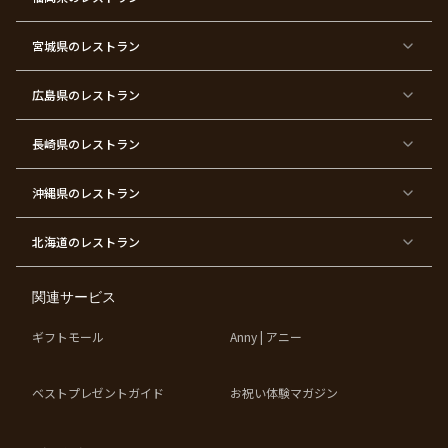
東
東
東
東
東
東京
東
東
京
京
京
京
京
都×
京
京
都
都
都
都
都
顔合
都
都
宮城県
×
のレストラン
×
×
×
×
わ
×
×
ベ
フ
結
お
お
せ・
ウ
デ
ビ
ァ
婚
食
宮
結納
ェ
ー
ー
ー
祝
い
参
デ
ト
シ
ス
い
初
り
ィ
広島県
のレストラン
ャ
ト
パ
め
ン
ワ
バ
ー
グ
ー
ー
テ
パ
ス
ィ
ー
長崎県
のレストラン
デ
ー
テ
ー
ィ
ー
沖縄県
のレストラン
東
東
東
東
京
京
京
京
都
都
都
都
北海道
のレストラン
×
×
×
×
お
大
歓
同
子
人
迎
窓
様
数
会
会
の
の
関連サービス
お
お
誕
祝
生
い
ギフトモール
Anny | アニー
日
ベストプレゼントガイド
お祝い体験マガジン