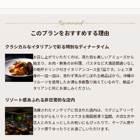
Recommend
このプランをおすすめする理由
クラシカルなイタリアンで彩る特別なディナータイム
お召し上がりいただくのは、見た目も美しいアミューズから
始まり、お肉・鮮魚のお料理、パスタなど大満足間違いなし
の乾杯ドリンク付きイタリアンコース全7品です。シェフ渾
身の一皿一皿は、思わず笑みがこぼれる絶品ばかり。沖縄の
フルーツを使用したお酒も多数取り揃えているので、絶品イ
タリアンと共にお楽しみください。
リゾート感あふれる非日常的な店内
洗練されたインテリアに包まれた店内は、ラグジュアリーで
ありながらもリラックスできる南国感漂う空間。大切な方や
恋人とのちょっとしたお祝いにもぴったりで、テーブル席や
ソファ席でゆったりとお過ごしいただけます。