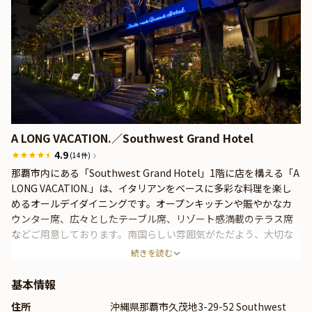
A LONG VACATION.／Southwest Grand Hotel
4.9
(14件)
那覇市内にある「Southwest Grand Hotel」1階に店を構える「A
LONG VACATION.」は、イタリアンをベースに多彩な料理を楽し
めるオールデイダイニングです。オープンキッチンや賑やかなカ
ウンター席、広々としたテーブル席、リゾート感満載のテラス席
などご用意しております。南国らしい雰囲気がただよう、大切な
アニバーサリーにふさわしい特別な空間が広がっています。
続きを読む
ディナータイムには、常時10種類以上の冷前菜・温前菜が並び、
メイン料理やパスタはクラシカルなイタリアンテイストが特徴で
基本情報
す。 スペシャリテは、シェフ厳選の牡蠣。その時期に一番美味し
住所
沖縄県那覇市久茂地3-29-52 Southwest
いものを仕入れご提供いたします。沖縄のフルーツをふんだんに