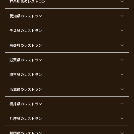
神奈川県
のレストラン
リ
婚
婚
ロ
子
寿
希
暦
ス
式
式
ポ
会
マ
ー
ス
ズ
愛知県
のレストラン
東
東
東
東
東
東
東
東
京
京
京
京
京
京
京
京
千葉県
都
のレストラン
都
都
都
都
都
都
都
×
×
×
×
×
×
×
×
バ
七
婚
成
ク
内
退
卒
レ
五
約
人
リ
定
職
業
ン
三
式
ス
祝
式
京都府
のレストラン
タ
マ
い
イ
ス
ン
パ
ー
滋賀県
のレストラン
テ
ィ
ー
埼玉県
のレストラン
東
東
東
東
東
東
東
東
京
京
京
京
京
京
京
京
都
都
都
都
都
都
都
都
茨城県
のレストラン
×
×
×
×
×
×
×
×
サ
忘
結
入
長
ハ
ハ
入
プ
年
婚
学
寿
ー
ロ
園
ラ
会
式
式
フ
ウ
式
福井県
のレストラン
イ
二
バ
ィ
ズ
次
ー
ン
パ
会
ス
パ
ー
デ
ー
兵庫県
のレストラン
テ
ー
テ
ィ
ィ
ー
ー
福岡県
のレストラン