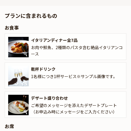
沖縄の新鮮なフルーツをふんだんに使ったオリジナルカクテルもご
用意しておりますので、お料理に合わせてお楽しみください。
プランに含まれるもの
お席は、ゆったり過ごせる南国の雰囲気漂う店内テーブル席または
お食事
ソファ席へご案内いたします。
イタリアンディナー全7品
また、コースの最後には、ご希望のメッセージを添えたデザート盛
り合わせをご用意。最高の締めくくりの演出にご活用ください。
お肉や鮮魚、2種類のパスタ含む絶品イタリアンコ
ース
非日常感満載の優雅な空間で、思い出に残る和やかなお祝い時間を
お過ごしください。
乾杯ドリンク
1名様につき1杯サービス※サンプル画像です。
デザート盛り合わせ
ご希望のメッセージを添えたデザートプレート
（お申込み時にメッセージをご入力ください）
お席