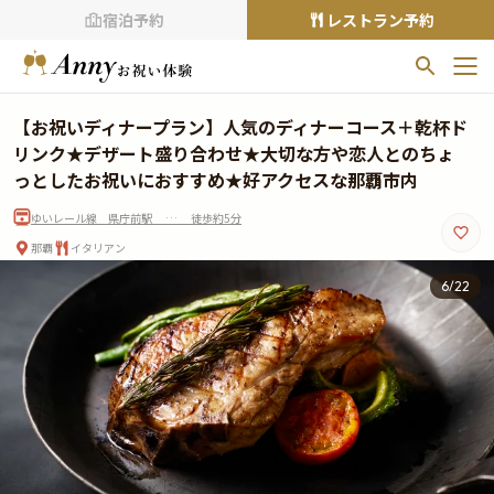
宿泊予約
レストラン予約
お気に入りプラン
【お祝いディナープラン】人気のディナーコース＋乾杯ド
お気に入りの登録がありません
リンク★デザート盛り合わせ★大切な方や恋人とのちょ
っとしたお祝いにおすすめ★好アクセスな那覇市内
プランの
をクリックすることで
ゆいレール線 県庁前駅 … 徒歩約5分
お気に入りに追加できます。
那覇
イタリアン
閲覧履歴
7
/
22
閲覧履歴はありません
過去に見たお店が最大10件まで表示されます。
10件を超えると、古いものから順に削除されます。
TOP
Annyお祝い体験について
Annyお祝いアイテムについて