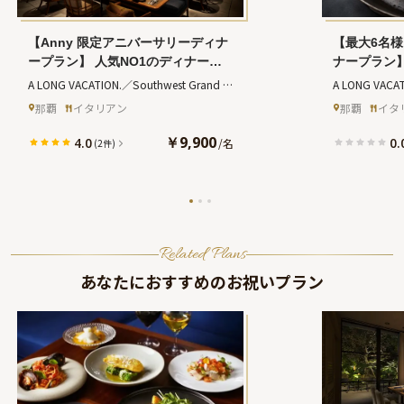
【Anny 限定アニバーサリーディナ
【最大6名様
ープラン】 人気NO1のディナーコ
ナープラン
ース+乾杯ドリンク★特製メッセー
★人気NO.
A LONG VACATION.／Southwest Grand 
A LONG VACAT
ジ入りホールケーキ★リゾートホテ
リードリンク
Hotel
(アロングバケーション サウスウエ
Hotel
(アロン
那覇
イタリアン
那覇
イタ
ルで至福のアニバーサリーを★好ア
覇市内
ストグランドホテル)
ストグランドホ
クセスな那覇市内
￥9,900
4.0
0.
/
名
(2件)
Related Plans
あなたにおすすめのお祝いプラン