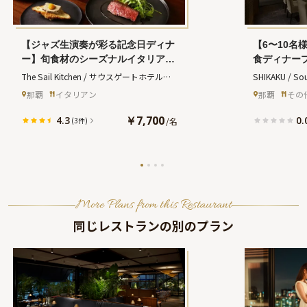
【ジャズ生演奏が彩る記念日ディナ
【6〜10名
ー】旬食材のシーズナルイタリアン
食ディナー
コース＋乾杯ドリンク＋メッセージ
沖縄料理や
The Sail Kitchen / サウスゲートホテル沖
SHIKAKU / Sou
入り特製ホールケーキ★那覇市内の
す和食フル
縄
(ザ セイル キッチン サウスゲートホテ
ク サウスウエ
那覇
イタリアン
那覇
その
ホテルでお祝い
スな那覇市
ルオキナワ)
￥7,700
4.3
0.
/
名
(3件)
More Plans from this Restaurant
同じレストランの別のプラン