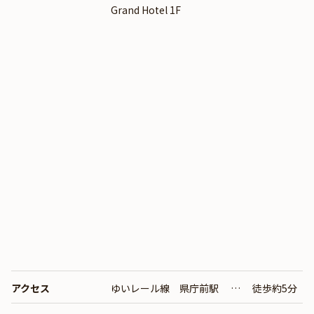
Grand Hotel 1F
使ったオリジナルカクテルもおすすめです。
アクセス
ゆいレール線 県庁前駅 … 徒歩約5分