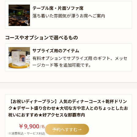
テーブル席・片面ソファ席
落ち着いた雰囲気が漂うお席へご案内
コースやオプションで選べるもの
サプライズ用のアイテム
有料オプションでサプライズ用 のギフト、メッセ
ージカード等 を追加可能です。
【お祝いディナープラン】人気のディナーコース＋乾杯ドリン
ク★デザート盛り合わせ★大切な方や恋人とのちょっとしたお
祝いにおすすめ★好アクセスな那覇市内
￥9,900
/
名
予約へすすむ
※消費税込・サービス料込