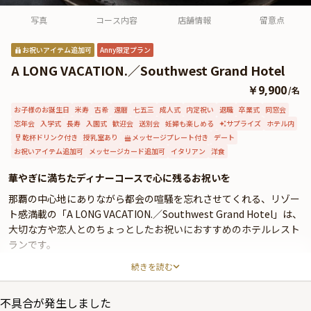
よくあるご質問
写真
コース内容
店舗情報
留意点
お問い合わせ
お祝いアイテム追加可
Anny限定プラン
A LONG VACATION.／Southwest Grand Hotel
￥9,900
/
名
お子様のお誕生日
米寿
古希
還暦
七五三
成人式
内定祝い
退職
卒業式
同窓会
忘年会
入学式
長寿
入園式
歓迎会
送別会
妊婦も楽しめる
サプライズ
ホテル内
乾杯ドリンク付き
授乳室あり
メッセージプレート付き
デート
お祝いアイテム追加可
メッセージカード追加可
イタリアン
洋食
華やぎに満ちたディナーコースで心に残るお祝いを
那覇の中心地にありながら都会の喧騒を忘れさせてくれる、リゾー
ト感満載の「A LONG VACATION.／Southwest Grand Hotel」は、
大切な方や恋人とのちょっとしたお祝いにおすすめのホテルレスト
ランです。
続きを読む
お召し上がりいただくディナーコースは、お肉や鮮魚に加え2種類
のパスタなどお店1番人気の贅沢なコースをご提供いたします。お
不具合が発生しました
二人の特別な日を祝福するため乾杯ドリンクもお付けいたします。