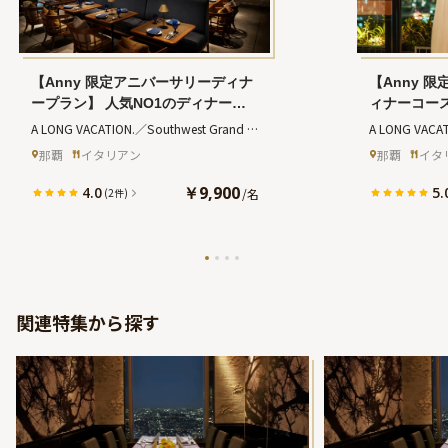
【Anny 限定アニバーサリーディナ
【Anny 
ープラン】 人気NO1のディナーコ
ィナーコー
ース+乾杯ドリンク★特製メッセー
ルケーキ＋
A LONG VACATION.／Southwest Grand 
A LONG VACAT
ジ入りホールケーキ★リゾートホテ
ズコンシェ
Hotel
(アロングバケーション サウスウエ
Hotel
(アロン
那覇
イタリアン
那覇
イタ
ルで至福のアニバーサリーを★好ア
き★那覇の
ストグランドホテル)
ストグランドホ
クセスな那覇市内
に残るプロ
￥9,900
4.0
5.
/
名
(2件)
覇市内
関連特集から探す