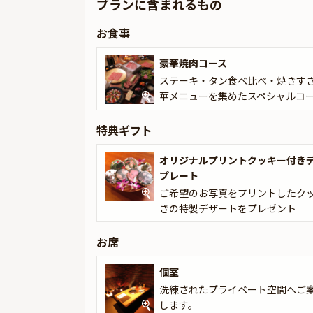
プランに含まれるもの
演出で、笑顔あふれるお祝いのひとときをお過ご
お食事
ぜひ本プランで、大切な方とともに最高のひとと
豪華焼肉コース
ステーキ・タン食べ比べ・焼きす
華メニューを集めたスペシャルコ
特典ギフト
オリジナルプリントクッキー付き
プレート
ご希望のお写真をプリントしたク
きの特製デザートをプレゼント
お席
個室
洗練されたプライベート空間へご
します。