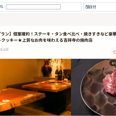
日付
けプラン】個室確約！ステーキ・タン食べ比べ・焼きすきなど豪
トクッキー★上質なお肉を味わえる吉祥寺の焼肉店
ビル3F
6
/
自分の誕生日に自分で予約！お肉
自分にとって、大切な人と
は評判通りかなり質が良く、ボリ
出がある特別なお店です！
ュームもなかなか。特にザブトン
心遣いに彼女が感動してく
は素晴らしいサシでした！最初か
思い出に残る素敵な誕生日
ら最後まで美味しく味わえまし
せました！このようなお店
た。
れて、二人揃って幸せです
がとうございました。