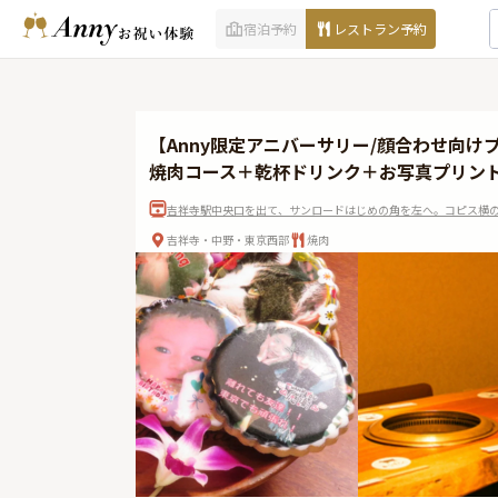
宿泊予約
レストラン予約
【Anny限定アニバーサリー/顔合わせ向
焼肉コース＋乾杯ドリンク＋お写真プリン
吉祥寺駅中央口を出て、サンロードはじめの角を左へ。コピス横の
吉祥寺・中野・東京西部
焼肉