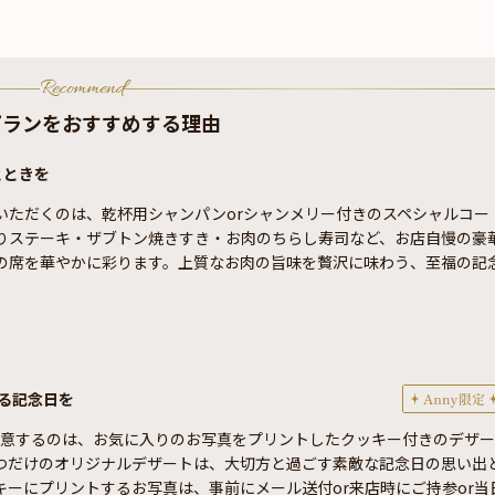
Recommend
プランをおすすめする理由
とときを
いただくのは、乾杯用シャンパンorシャンメリー付きのスペシャルコー
りステーキ・ザブトン焼きすき・お肉のちらし寿司など、お店自慢の豪
の席を華やかに彩ります。上質なお肉の旨味を贅沢に味わう、至福の記
る記念日を
ご用意するのは、お気に入りのお写真をプリントしたクッキー付きのデザー
つだけのオリジナルデザートは、大切方と過ごす素敵な記念日の思い出
キーにプリントするお写真は、事前にメール送付or来店時にご持参or当