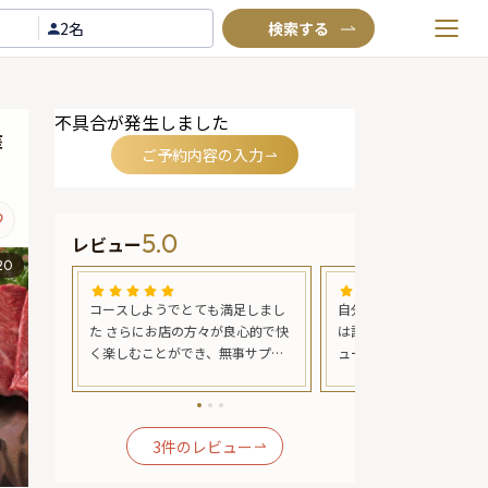
2名
お気に入りプラン
不具合が発生しました
閲覧履歴
華
ご予約内容の入力
TOP
Annyお祝い体験について
5.0
レビュー
Annyお祝いアイテムについて
20
よくあるご質問
の思い
コースしようでとても満足しまし
自分の誕生日に自分で予
お問い合わせ
店長の
た さらにお店の方々が良心的で快
は評判通りかなり質が良
れて、
く楽しむことができ、無事サプラ
ュームもなかなか。特に
を過ご
イズも成功しました
は素晴らしいサシでした
に来ら
ら最後まで美味しく味わ
！あり
た。
3
件のレビュー