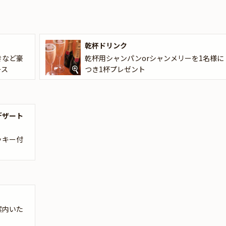
しいただけます。
きをお楽しみください。
乾杯ドリンク
きなど豪
乾杯用シャンパンorシャンメリーを1名様に
ース
つき1杯プレゼント
デザート
ッキー付
案内いた