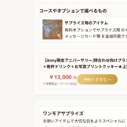
コースやオプションで選べるもの
サプライズ用のアイテム
有料オプションでサプライズ用 の
メッセージカード等 を追加可能で
【Anny限定アニバーサリー/顔合わせ向けプ
＋乾杯ドリンク＋お写真プリントクッキー★上
￥13,000
/
名
予約へすすむ
※消費税込・サービス料込
ワンモアサプライズ
お祝いアイテムで大切な日をよりスペシャルに