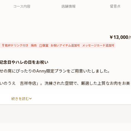
コース内容
店舗情報
留意点
￥13,000
/
乾杯ドリンク付き
焼肉
個室
お祝いアイテム追加可
メッセージカード追加可
記念日やハレの日をお祝い
せの席にぴったりのAnny限定プランをご用意いたしました。
いのうえ 吉祥寺店」。洗練された空間で、厳選した上質なお肉をお楽
続きを読む
ース料理をお召し上がりいただきます。コースには、タン食べ比べ・厚
司など、特別な記念日にふさわしい豪華メニューの数々を取りそろえま
ントされたクッキー付きの特製デザートプレートをご用意。サプライズ