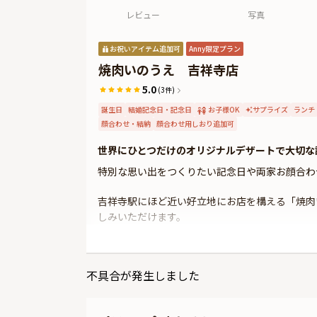
レビュー
写真
お祝いアイテム追加可
Anny限定プラン
焼肉いのうえ 吉祥寺店
5.0
(3件)
誕生日
結婚記念日・記念日
お子様OK
サプライズ
ランチ
顔合わせ・結納
顔合わせ用しおり追加可
世界にひとつだけのオリジナルデザートで大切な
特別な思い出をつくりたい記念日や両家お顔合わ
吉祥寺駅にほど近い好立地にお店を構える「焼肉
しみいただけます。
本プランでは、個室にて、乾杯ドリンク付きのコ
りステーキ・ザブトン焼きすき・お肉のちらし寿
不具合が発生しました
した。
またデザートタイムには、お好きなお写真がプリ