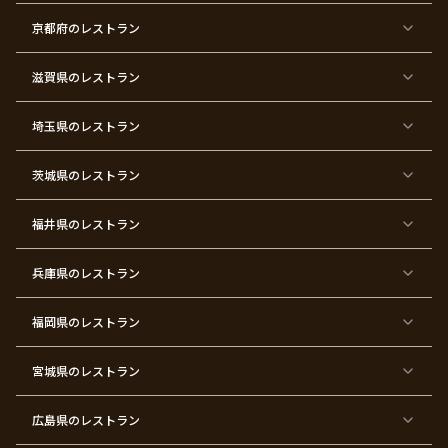
バ
七
婚
成
ク
内
退
卒
レ
五
約
人
リ
定
職
業
ン
三
式
ス
祝
式
京都府
のレストラン
タ
マ
い
イ
ス
ン
パ
ー
滋賀県
のレストラン
テ
ィ
ー
埼玉県
のレストラン
東
東
東
東
東
東
東
東
京
京
京
京
京
京
京
京
都
都
都
都
都
都
都
都
茨城県
のレストラン
×
×
×
×
×
×
×
×
サ
忘
結
入
長
ハ
ハ
入
プ
年
婚
学
寿
ー
ロ
園
ラ
会
式
式
フ
ウ
式
福井県
のレストラン
イ
二
バ
ィ
ズ
次
ー
ン
パ
会
ス
パ
ー
デ
ー
兵庫県
のレストラン
テ
ー
テ
ィ
ィ
ー
ー
福岡県
のレストラン
東
東
東
東
東
東京
東
東
京
京
京
京
京
都×
京
京
都
都
都
都
都
顔合
都
都
宮城県
×
のレストラン
×
×
×
×
わ
×
×
ベ
フ
結
お
お
せ・
ウ
デ
ビ
ァ
婚
食
宮
結納
ェ
ー
ー
ー
祝
い
参
デ
ト
シ
ス
い
初
り
ィ
広島県
のレストラン
ャ
ト
パ
め
ン
ワ
バ
ー
グ