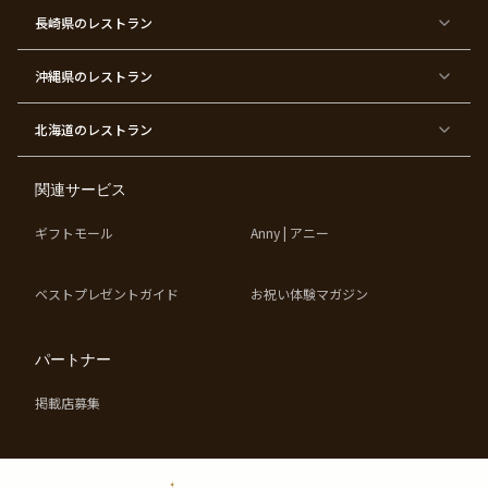
ー
ー
テ
パ
ス
ィ
ー
長崎県
のレストラン
デ
ー
テ
ー
ィ
ー
沖縄県
のレストラン
東
東
東
東
京
京
京
京
都
都
都
都
北海道
のレストラン
×
×
×
×
お
大
歓
同
子
人
迎
窓
様
数
会
会
の
の
関連サービス
お
お
誕
祝
生
い
ギフトモール
Anny | アニー
日
ベストプレゼントガイド
お祝い体験マガジン
パートナー
掲載店募集