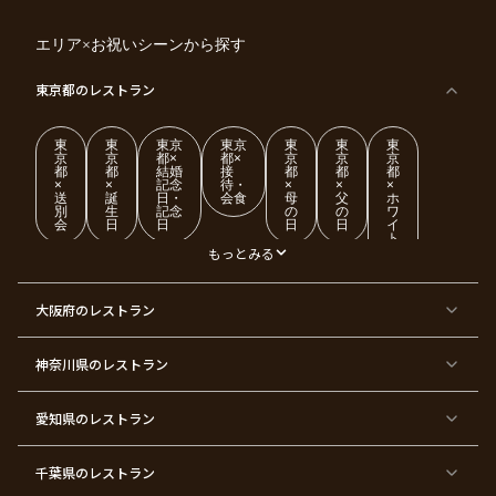
エリア×お祝いシーンから探す
東京都
のレストラン
東
東
東京
東京
東
東
東
京
京
都×
都×
京
京
京
都
都
結婚
接
都
都
都
×
×
記念
待・
×
×
×
送
誕
日・
会食
母
父
ホ
別
生
記念
の
の
ワ
会
日
日
日
日
イ
ト
デ
もっとみる
ー
東
東
東
東
東
東
東
東
大阪府
のレストラン
京
京
京
京
京
京
京
京
都
都
都
都
都
都
都
都
×
×
×
×
×
×
×
×
ク
金
銀
プ
女
米
古
還
神奈川県
のレストラン
リ
婚
婚
ロ
子
寿
希
暦
ス
式
式
ポ
会
マ
ー
ス
ズ
愛知県
のレストラン
東
東
東
東
東
東
東
東
京
京
京
京
京
京
京
京
千葉県
都
のレストラン
都
都
都
都
都
都
都
×
×
×
×
×
×
×
×