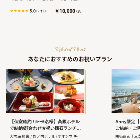
★
￥10,000
5.0
/
名
(2件)
Related Plans
あなたにおすすめのお祝いプラン
【個室確約 / 5〜6名様】高級ホテル
Anny限定【
で結納/顔合わせ★祝い懐石ランチプ
ご結納・ご
ラン〜「福」コース〜＋選べる乾杯
★お祝い会
大志満 椿壽 / 丸ノ内ホテル
(オオシマ チン
味街道五十三次