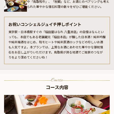
や「鳥取和牛」、「祝鯛」など、お酒とのペアリングも考え
られた華やかな懐石料理の数々をぜひご堪能ください。
お祝いコンシェルジュイチ押しポイント
東京駅・日本橋駅すぐの「稲田屋はなれ 八重洲店」の自慢はなんとい
っても、本店でもある老舗蔵元「稲田本店」が醸した日本酒！純米吟醸
や純米梅酒をはじめ、和モヒートや純米原酒ロックなどの珍しいお酒
も人気ですよ。本プランでは、上質なお酒にあわせた華やかな御祝懐
石をお召し上がりいただけます。鳥取県が誇る地酒でご両家のつなが
りをより深めてくださいね！
Course
コース内容