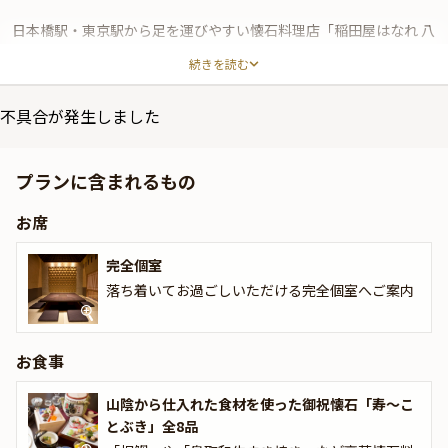
日本橋駅・東京駅から足を運びやすい懐石料理店「稲田屋はなれ 八
重洲店」。鳥取県で1673年に創業された老舗蔵元「稲田本店」の日
続きを読む
本酒と合う懐石料理の数々を、全席完全個室の和空間(2～16名様)
でお召し上がりいただけます。
不具合が発生しました
本プランでは、彩りもよい「祝肴」や「鳥取和牛」「祝鯛」など豪
華な食材を使用した御祝懐石全8品をご用意。また、食前酒には蔵
プランに含まれるもの
自慢の純米梅酒『百花の魁』をご提供いたします。その他、お祝い
特典として飲み放題もお付けいたします。
お席
緊張しがちなご両家の顔合わせの際も話が弾む、美しい御祝懐石料
完全個室
理と丁寧に醸した日本酒をぜひご堪能ください。
落ち着いてお過ごしいただける完全個室へご案内
お食事
山陰から仕入れた食材を使った御祝懐石「寿～こ
とぶき」全8品