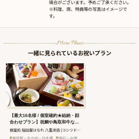
場合がございます。予めご了承ください。
※料理、席、特典等の写真はイメージで
す。
More Plans
一緒に見られているお祝いプラン
【最大16名様 / 個室確約★結納・顔
合わせプラン】祝鯛や鳥取和牛など
華やかな御祝懐石「寿～ことぶき」
個室処 稲田屋はなれ 八重洲店
(コシツド
★東京駅の一等地でご両家顔合わせ
コロ イナタヤハナレ ヤエステン)
東京駅・丸の内・日本橋
懐石・会席