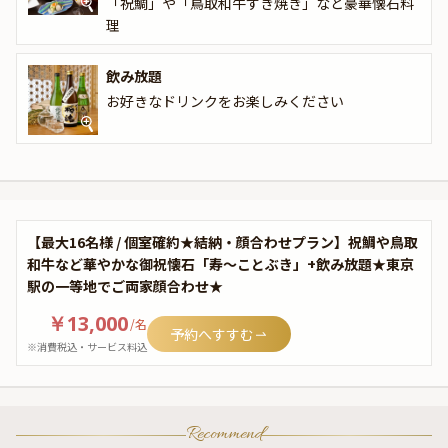
「祝鯛」や「鳥取和牛すき焼き」など豪華懐石料
理
飲み放題
お好きなドリンクをお楽しみください
【最大16名様 / 個室確約★結納・顔合わせプラン】祝鯛や鳥取
和牛など華やかな御祝懐石「寿～ことぶき」+飲み放題★東京
駅の一等地でご両家顔合わせ★
￥13,000
/
名
予約へすすむ
※消費税込・サービス料込
Recommend