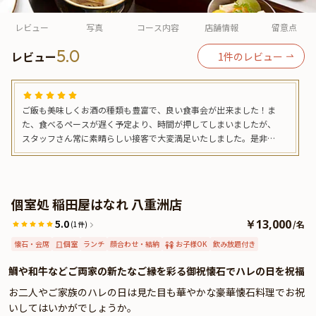
よくあるご質問
レビュー
写真
コース内容
店舗情報
留意点
お問い合わせ
5.0
レビュー
1
件のレビュー
ご飯も美味しくお酒の種類も豊富で、良い食事会が出来ました！ま
た、食べるペースが遅く予定より、時間が押してしまいましたが、
スタッフさん常に素晴らしい接客で大変満足いたしました。是非、
また利用させていただきます！
個室処 稲田屋はなれ 八重洲店
5.0
￥13,000
/
名
(1件)
懐石・会席
個室
ランチ
顔合わせ・結納
お子様OK
飲み放題付き
鯛や和牛などご両家の新たなご縁を彩る御祝懐石でハレの日を祝福
お二人やご家族のハレの日は見た目も華やかな豪華懐石料理でお祝
いしてはいかがでしょうか。