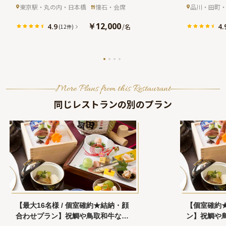
ドリンク付★東京駅直結 丸の内ホテ
クリングワ
ジュ マルノウチホテル)
ジカイドウゴ
東京駅・丸の内・日本橋
懐石・会席
品川・田町
ルで家族の縁を結ぶ
テル38階・
ンスホテル)
￥12,000
4.9
4.
/
名
(12件)
More Plans from this Restaurant
同じレストランの別のプラン
【最大16名様 / 個室確約★結納・顔
【個室確約
合わせプラン】祝鯛や鳥取和牛など
ン】祝鯛や