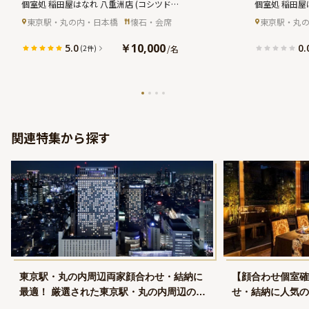
華やかな御祝懐石「寿～ことぶき」
祝懐石「寿
個室処 稲田屋はなれ 八重洲店
(コシツド
個室処 稲田屋
★東京駅の一等地でご両家顔合わせ
ぐ！上質な
コロ イナタヤハナレ ヤエステン)
コロ イナタヤ
東京駅・丸の内・日本橋
懐石・会席
東京駅・丸
★
￥10,000
5.0
0.
/
名
(2件)
関連特集から探す
東京駅・丸の内周辺両家顔合わせ・結納に
【顔合わせ個室確
最適！ 厳選された東京駅・丸の内周辺のレ
せ・結納に人気の
ストランお祝いランチプラン・コース