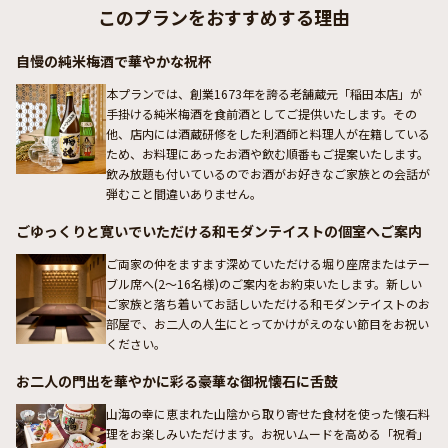
このプランをおすすめする理由
自慢の純米梅酒で華やかな祝杯
本プランでは、創業1673年を誇る老舗蔵元「稲田本店」が
手掛ける純米梅酒を食前酒としてご提供いたします。その
他、店内には酒蔵研修をした利酒師と料理人が在籍している
ため、お料理にあったお酒や飲む順番もご提案いたします。
飲み放題も付いているのでお酒がお好きなご家族との会話が
弾むこと間違いありません。
ごゆっくりと寛いでいただける和モダンテイストの個室へご案内
ご両家の仲をますます深めていただける堀り座席またはテー
ブル席へ(2～16名様)のご案内をお約束いたします。新しい
ご家族と落ち着いてお話しいただける和モダンテイストのお
部屋で、お二人の人生にとってかけがえのない節目をお祝い
ください。
お二人の門出を華やかに彩る豪華な御祝懐石に舌鼓
山海の幸に恵まれた山陰から取り寄せた食材を使った懐石料
理をお楽しみいただけます。お祝いムードを高める「祝肴」