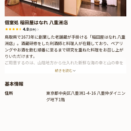
個室処 稲田屋はなれ 八重洲店
4.8
(8件)
鳥取県で1673年に創業した老舗蔵が手掛ける「稲田屋はなれ 八重
洲店」。酒蔵研修をした利酒師と料理人が在籍しており、ペアリ
ングやお酒を飲む順番に至るまで研究を重ねた料理をお召し上が
りいただけます。
ご用意するのは、山陰地方から仕入れた新鮮な海の幸と山の幸を
使った、見た目も美しい懐石料理。生原酒や市場に出回らない限
続きを読む
定酒なども揃えておりますので、ぜひ日本酒とともにお楽しみく
ださい。
基本情報
住所
東京都中央区八重洲1-4-16 八重仲ダイニン
グ地下1階