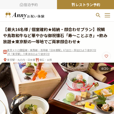
宿泊予約
レストラン予約
お気に入りプラン
【最大16名様 / 個室確約★結納・顔合わせプラン】祝鯛
お気に入りの登録がありません
や鳥取和牛など華やかな御祝懐石「寿～ことぶき」+飲み
放題★東京駅の一等地でご両家顔合わせ★
プランの
をクリックすることで
東京メトロ銀座線・東西線・浅草線「日本橋駅」A7出口・B0出口より徒歩3分
お気に入りに追加できます。
JR「東京駅」八重洲北口より徒歩5分
東京駅・丸の内・日本橋
懐石・会席
閲覧履歴
7
/
20
閲覧履歴はありません
過去に見たお店が最大10件まで表示されます。
10件を超えると、古いものから順に削除されます。
TOP
Annyお祝い体験について
Annyお祝いアイテムについて