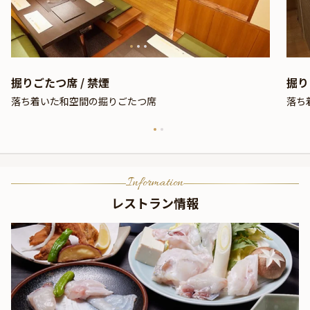
掘りごたつ席 / 禁煙
掘り
落ち着いた和空間の掘りごたつ席
落ち
Information
レストラン情報