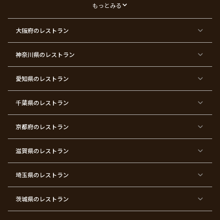
デ
もっとみる
ー
東
東
東
東
東
東
東
東
大阪府
のレストラン
京
京
京
京
京
京
京
京
都
都
都
都
都
都
都
都
×
×
×
×
×
×
×
×
ク
金
銀
プ
女
米
古
還
神奈川県
のレストラン
リ
婚
婚
ロ
子
寿
希
暦
ス
式
式
ポ
会
マ
ー
ス
ズ
愛知県
のレストラン
東
東
東
東
東
東
東
東
京
京
京
京
京
京
京
京
千葉県
都
のレストラン
都
都
都
都
都
都
都
×
×
×
×
×
×
×
×
バ
七
婚
成
ク
内
退
卒
レ
五
約
人
リ
定
職
業
ン
三
式
ス
祝
式
京都府
のレストラン
タ
マ
い
イ
ス
ン
パ
ー
滋賀県
のレストラン
テ
ィ
ー
埼玉県
のレストラン
東
東
東
東
東
東
東
東
京
京
京
京
京
京
京
京
都
都
都
都
都
都
都
都
茨城県
のレストラン
×
×
×
×
×
×
×
×
サ
忘
結
入
長
ハ
ハ
入
プ
年
婚
学
寿
ー
ロ
園
ラ
会
式
式
フ
ウ
式