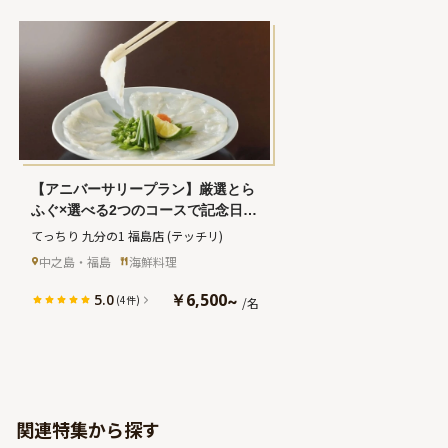
【アニバーサリープラン】厳選とら
ふぐ×選べる2つのコースで記念日を
華やかに演出★福島駅から徒歩3分
てっちり 九分の1 福島店
(テッチリ)
の好立地
中之島・福島
海鮮料理
￥6,500
5.0
~
(4件)
/名
関連特集から探す