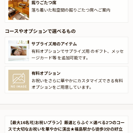
掘りごたつ席
「てっちり 九分の1 福島店」でふぐ尽くしの逸品を囲みながら、忘
落ち着いた和空間の掘りごたつ席へご案内
れられない感動のひとときをお過ごしください。
☆本プランでは、有料オプションで、主役の方へのサプライズにぴ
コースやオプションで選べるもの
ったりな花束・ギフト・カスタマイズ可能なメッセージカードなど
をお付けすることが出来ます。メッセージカードは着席時に、花束
サプライズ用のアイテム
やギフトはデザートタイムにご予約主様にお渡し致しますので、サ
有料オプションでサプライズ用 のギフト、メッセ
プライズにお役立てください。詳しくは本ページ中段の「お祝いア
ージカード等 を追加可能です。
イテム」の欄で、お選びいただけます。
有料オプション
お祝いをさらに華やかにカスタマイズできる有料
オプションをご用意しています。
【最大16名可/お祝いプラン】厳選とらふぐ×選べる2つのコー
スで大切なお祝いを華やかに演出★福島駅から徒歩3分の好立