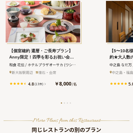
【個室確約 還暦・ご長寿プラン】
【5〜10名
Anny限定！四季を彩るお祝い会席
約★大人数
＋乾杯ドリンク＋ちゃんちゃんこ貸
ン】繊細な
和食 花伝 / ホテルプラザオーサカ
(ワショ
中之島 なだ万
出★阪急「十三駅」より徒歩5分の
選食材が織
ク カデン ホテルプラザオーサカ)
阪
(ナカノシ
新大阪駅周辺
懐石・会席
中之島・福
ホテル内和食店★
リンク〜中
サカ)
ヤルホテル
￥8,000
4.8
5.
/
名
(13件)
More Plans from this Restaurant
同じレストランの別のプラン