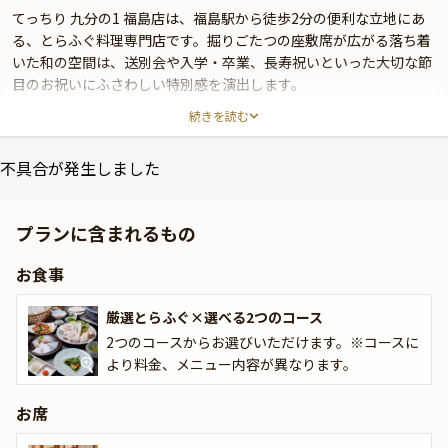
てっちり 九分の1 福島店は、福島駅から徒歩2分の便利な立地にあ
る、とらふぐ料理専門店です。掘りごたつの座敷席が広がる落ち着
いた和の空間は、送別会や入学・卒業、長寿祝いといった大切な節
目のお祝いにふさわしい特別感を演出します。
続きを読む
さらに、メニュー内容に応じた2つのコースをご用意しております
ので、お好みに合わせてお選びいただけます。
不具合が発生しました
①全6品【くぶん】コース
新鮮なとらふぐを使った贅沢な6品コースです。「ゆびき」や「て
プランに含まれるもの
っさ」、香ばしい「唐揚げ」、旨味たっぷりの「てっちり鍋」、ふ
ぐの出汁が効いた「雑炊」、そして「デザート」で締めくくる特別
お食事
なひとときをお届けします。
厳選とらふぐ×選べる2つのコース
②全7品【きわみ】コース
厳選された新鮮なとらふぐを堪能できる全7品の豪華コースです。
2つのコースからお選びいただけます。※コースに
「ゆびき」や「てっさ」、ジューシーな「唐揚げ」、香ばしい「焼
より料金、メニュー内容が異なります。
きふぐ」、ふぐの旨味を堪能できる「てっちり鍋」、出汁が香る
「雑炊」、そして甘さを添える「デザート」。ふぐ尽くしの逸品を
お席
囲みながら、心に残るひとときをお楽しみください。