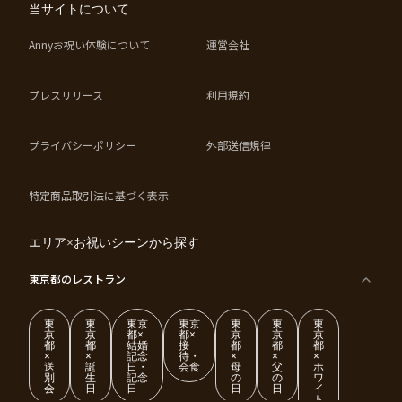
当サイトについて
Annyお祝い体験について
運営会社
プレスリリース
利用規約
プライバシーポリシー
外部送信規律
特定商品取引法に基づく表示
エリア×お祝いシーンから探す
東京都
のレストラン
東
東
東京
東京
東
東
東
京
京
都×
都×
京
京
京
都
都
結婚
接
都
都
都
×
×
記念
待・
×
×
×
送
誕
日・
会食
母
父
ホ
別
生
記念
の
の
ワ
会
日
日
日
日
イ
ト