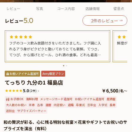
よくあるご質問
レビュー
写真
コース内容
店舗情報
留意点
お問い合わせ
5.0
レビュー
2
件のレビュー
フグのコース飲み放題付きをいただきました。フグ鍋に入
鮮度がす
れるアラ身がピクピクと動いておりとても新鮮。てつさ、
てつぴ、から揚げとビール、ひれ酒の食事。どれも最高に
おいしかった。また行きたい。
お祝いアイテム追加可
Anny限定プラン
てっちり 九分の1 福島店
5.0
￥6,500
/
名
～
(2件)
お子様OK
海鮮料理
メッセージカード追加可
お祝いアイテム追加可
居酒屋
大人数のお祝い
米寿
古希
還暦
内定祝い
退職
卒業式
忘年会
入学式
長寿
送別会
サプライズパーティー
和の贅沢が彩る、心に残る特別な祝宴×花束やギフトでお祝いのサ
プライズを演出（有料）