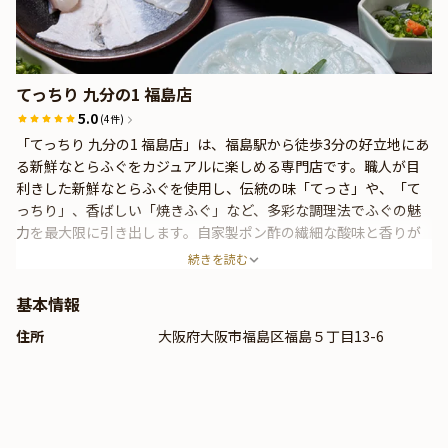
てっちり 九分の1 福島店
5.0
(4件)
「てっちり 九分の1 福島店」は、福島駅から徒歩3分の好立地にあ
る新鮮なとらふぐをカジュアルに楽しめる専門店です。職人が目
利きした新鮮なとらふぐを使用し、伝統の味「てっさ」や、「て
っちり」、香ばしい「焼きふぐ」など、多彩な調理法でふぐの魅
力を最大限に引き出します。自家製ポン酢の繊細な酸味と香りが
ふぐの旨味を引き立て、特別なひとときを彩ります。店内は、掘
続きを読む
りごたつ席を完備した落ち着いた和空間。人気のひれ酒や焼酎を
はじめ、お料理に合う多彩なお酒も豊富に取り揃えています。デ
基本情報
ートやご家族での食事、大切な方へのおもてなしなど、さまざま
住所
大阪府大阪市福島区福島５丁目13-6
なシーンでご利用いただける「てっちり 九分の1 福島店」。新鮮
なとらふぐを心ゆくまで堪能できる贅沢なひとときをお届けしま
す。