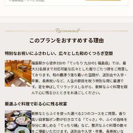
Recommend
このプランをおすすめする理由
特別なお祝いにふさわしい、広々とした和のくつろぎ空間
福島駅から徒歩3分の「てっちり 九分の1 福島店」では、最
大32名様まで対応可能な広々とした掘りごたつ席をご用意し
ております。和の趣漂う落ち着いた空間が、送別会や入学・
卒業、長寿祝いなど、人生の節目を祝う特別な席に最適で
す。足を伸ばしてリラックスしながら、新鮮なふぐ料理を囲
んで心に残るひとときをお過ごしください。
厳選ふぐ料理で彩る心に残る祝宴
新鮮なとらふぐを使った選べる2つのコースをご用意。香り
高い自家製ポン酢が引き立てる「てっさ」や、ふぐの旨味を
存分に楽しめる「てっちり鍋」など、贅沢なふぐ料理の数々
をご堪能いただけます。送別会や入学・卒業、長寿祝いな