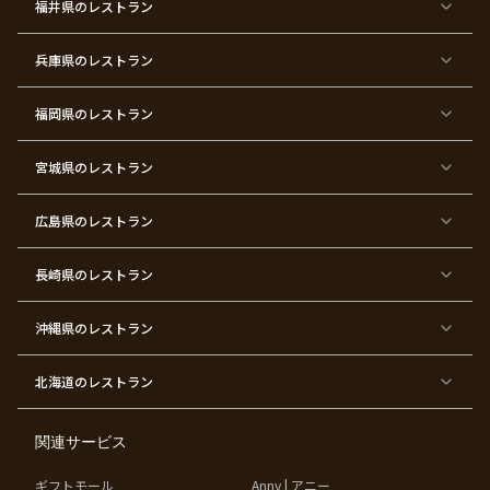
福井県
のレストラン
イ
二
バ
ィ
ズ
次
ー
ン
パ
会
ス
パ
ー
デ
ー
兵庫県
のレストラン
テ
ー
テ
ィ
ィ
ー
ー
福岡県
のレストラン
東
東
東
東
東
東京
東
東
京
京
京
京
京
都×
京
京
都
都
都
都
都
顔合
都
都
宮城県
×
のレストラン
×
×
×
×
わ
×
×
ベ
フ
結
お
お
せ・
ウ
デ
ビ
ァ
婚
食
宮
結納
ェ
ー
ー
ー
祝
い
参
デ
ト
シ
ス
い
初
り
ィ
広島県
のレストラン
ャ
ト
パ
め
ン
ワ
バ
ー
グ
ー
ー
テ
パ
ス
ィ
ー
長崎県
のレストラン
デ
ー
テ
ー
ィ
ー
沖縄県
のレストラン
東
東
東
東
京
京
京
京
都
都
都
都
北海道
のレストラン
×
×
×
×
お
大
歓
同
子
人
迎
窓
様
数
会
会
の
の
関連サービス
お
お
誕
祝
生
い
ギフトモール
Anny | アニー