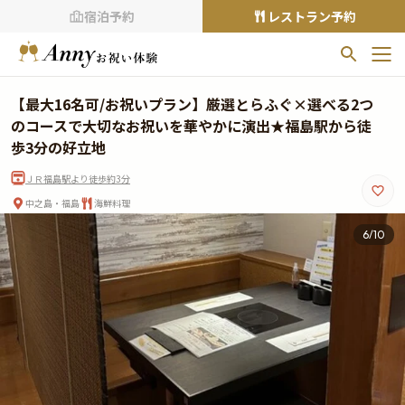
宿泊予約
レストラン予約
お気に入りプラン
【最大16名可/お祝いプラン】厳選とらふぐ×選べる2つ
お気に入りの登録がありません
のコースで大切なお祝いを華やかに演出★福島駅から徒
歩3分の好立地
プランの
をクリックすることで
ＪＲ福島駅より徒歩約3分
お気に入りに追加できます。
中之島・福島
海鮮料理
閲覧履歴
6
/
10
閲覧履歴はありません
過去に見たお店が最大10件まで表示されます。
10件を超えると、古いものから順に削除されます。
TOP
Annyお祝い体験について
Annyお祝いアイテムについて