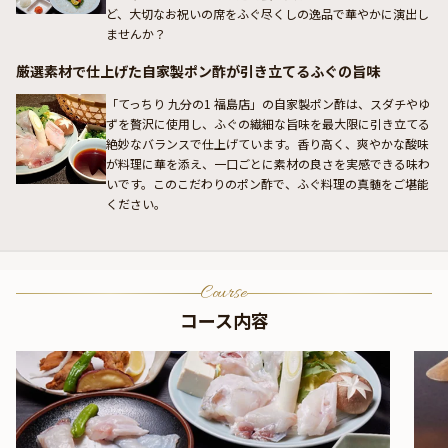
ど、大切なお祝いの席をふぐ尽くしの逸品で華やかに演出し
ませんか？
厳選素材で仕上げた自家製ポン酢が引き立てるふぐの旨味
「てっちり 九分の1 福島店」の自家製ポン酢は、スダチやゆ
ずを贅沢に使用し、ふぐの繊細な旨味を最大限に引き立てる
絶妙なバランスで仕上げています。香り高く、爽やかな酸味
が料理に華を添え、一口ごとに素材の良さを実感できる味わ
いです。このこだわりのポン酢で、ふぐ料理の真髄をご堪能
ください。
Course
コース内容