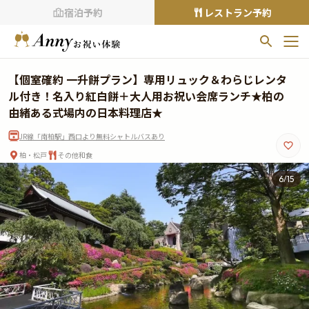
宿泊予約
レストラン予約
お気に入りプラン
【個室確約 一升餅プラン】専用リュック＆わらじレンタ
お気に入りの登録がありません
ル付き！名入り紅白餅＋大人用お祝い会席ランチ★柏の
由緒ある式場内の日本料理店★
プランの
をクリックすることで
JR線「南柏駅」西口より無料シャトルバスあり
お気に入りに追加できます。
柏・松戸
その他和食
閲覧履歴
6
/
15
閲覧履歴はありません
過去に見たお店が最大10件まで表示されます。
10件を超えると、古いものから順に削除されます。
TOP
Annyお祝い体験について
Annyお祝いアイテムについて