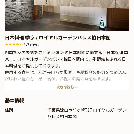
日本料理 季京 / ロイヤルガーデンパレス柏日本閣
4.7
(7件)
四季折々の表情を見せる1500坪の日本庭園に面する「日本料理 季
京」。ロイヤルガーデンパレス柏日本閣内で、季節感あふれる日
本料理をご提供しております。
使用する食材は、料理長自らが厳選。春夏秋冬の魅力をつめ込ん
だ味わい豊かな一品一品が、お祝いの席に華を添えます。
続きを読む
基本情報
住所
千葉県流山市前ヶ崎717 ロイヤルガーデン
パレス柏日本閣