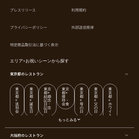
プレスリリース
利用規約
プライバシーポリシー
外部送信規律
特定商品取引法に基づく表示
エリア×お祝いシーンから探す
東京都
のレストラン
東
東
東京
東京
東
東
東
京
京
都×
都×
京
京
京
都
都
結婚
接
都
都
都
×
×
記念
待・
×
×
×
送
誕
日・
会食
母
父
ホ
別
生
記念
の
の
ワ
会
日
日
日
日
イ
ト
デ
もっとみる
ー
東
東
東
東
東
東
東
東
大阪府
のレストラン
京
京
京
京
京
京
京
京