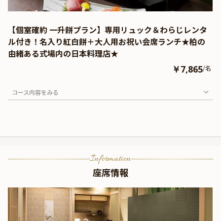
【個室確約 一升餅プラン】専用リュック＆わらじレンタ
ル付き！名入り紅白餅＋大人用お祝い会席ランチ★柏の
由緒ある式場内の日本料理店★
￥7,865
/名
コース内容をみる
Information
座席情報