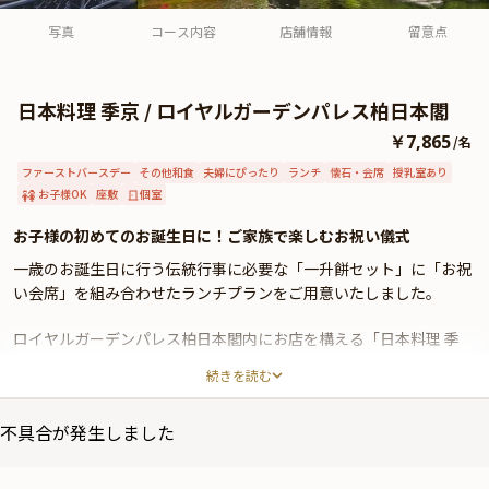
よくあるご質問
写真
コース内容
店舗情報
留意点
お問い合わせ
日本料理 季京 / ロイヤルガーデンパレス柏日本閣
￥7,865
/
名
ファーストバースデー
その他和食
夫婦にぴったり
ランチ
懐石・会席
授乳室あり
お子様OK
座敷
個室
お子様の初めてのお誕生日に！ご家族で楽しむお祝い儀式
一歳のお誕生日に行う伝統行事に必要な「一升餅セット」に「お祝
い会席」を組み合わせたランチプランをご用意いたしました。
ロイヤルガーデンパレス柏日本閣内にお店を構える「日本料理 季
京」。1500坪もの見事な日本庭園に面しており、四季折々の風情あ
続きを読む
る景観をお楽しみいただけます。
本プランでは、ご家族でゆっくりお過ごしいただける和個室を確
不具合が発生しました
約。お祝い儀式に必要な一升餅は、名入り紅白餅をご用意いたしま
す。背負い用リュックや踏み餅の儀わらじはレンタル可能ですの