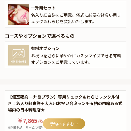
一升餅セット
名入り紅白餅をご用意。儀式に必要な背負い用リ
ュック＆わらじを貸出いたします。
コースやオプションで選べるもの
有料オプション
お祝いをさらに華やかにカスタマイズできる有料
オプションをご用意しています。
【個室確約 一升餅プラン】専用リュック＆わらじレンタル付
き！名入り紅白餅＋大人用お祝い会席ランチ★柏の由緒ある式
場内の日本料理店★
￥7,865
/
名
予約へすすむ
※消費税込・サービス料込