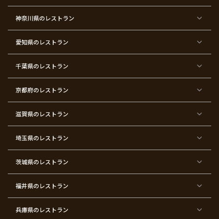
都
都
都
都
都
都
都
都
×
×
×
×
×
×
×
×
ク
金
銀
プ
女
米
古
還
神奈川県
のレストラン
リ
婚
婚
ロ
子
寿
希
暦
ス
式
式
ポ
会
マ
ー
ス
ズ
愛知県
のレストラン
東
東
東
東
東
東
東
東
京
京
京
京
京
京
京
京
千葉県
都
のレストラン
都
都
都
都
都
都
都
×
×
×
×
×
×
×
×
バ
七
婚
成
ク
内
退
卒
レ
五
約
人
リ
定
職
業
ン
三
式
ス
祝
式
京都府
のレストラン
タ
マ
い
イ
ス
ン
パ
ー
滋賀県
のレストラン
テ
ィ
ー
埼玉県
のレストラン
東
東
東
東
東
東
東
東
京
京
京
京
京
京
京
京
都
都
都
都
都
都
都
都
茨城県
のレストラン
×
×
×
×
×
×
×
×
サ
忘
結
入
長
ハ
ハ
入
プ
年
婚
学
寿
ー
ロ
園
ラ
会
式
式
フ
ウ
式
福井県
のレストラン
イ
二
バ
ィ
ズ
次
ー
ン
パ
会
ス
パ
ー
デ
ー
兵庫県
のレストラン
テ
ー
テ
ィ
ィ