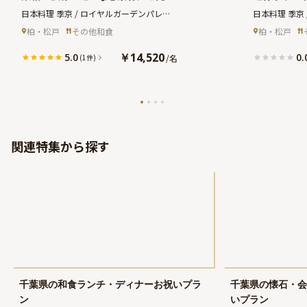
った季節会席コース★柏の由緒ある
い初め膳＆
日本料理 季京 / ロイヤルガーデンパレス
日本料理 季京
式場内の日本料理店★
★柏の由緒
柏日本閣
柏日本閣
柏・松戸
その他和食
柏・松戸
★
￥14,520
5.0
0.
/
名
(1件)
関連特集から探す
千葉県の和食ランチ・ディナーお祝いプラ
千葉県の懐石・会
ン
いプラン