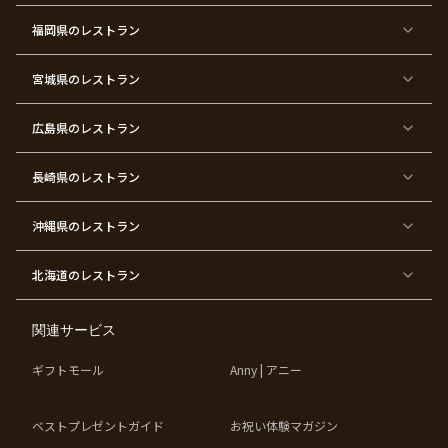
ー
ー
福岡県
のレストラン
東
東
東
東
東
東京
東
東
京
京
京
京
京
都×
京
京
都
都
都
都
都
顔合
都
都
宮城県
×
のレストラン
×
×
×
×
わ
×
×
ベ
フ
結
お
お
せ・
ウ
デ
ビ
ァ
婚
食
宮
結納
ェ
ー
ー
ー
祝
い
参
デ
ト
シ
ス
い
初
り
ィ
広島県
のレストラン
ャ
ト
パ
め
ン
ワ
バ
ー
グ
ー
ー
テ
パ
ス
ィ
ー
長崎県
のレストラン
デ
ー
テ
ー
ィ
ー
沖縄県
のレストラン
東
東
東
東
京
京
京
京
都
都
都
都
北海道
のレストラン
×
×
×
×
お
大
歓
同
子
人
迎
窓
様
数
会
会
の
の
関連サービス
お
お
誕
祝
生
い
ギフトモール
Anny | アニー
日
ベストプレゼントガイド
お祝い体験マガジン