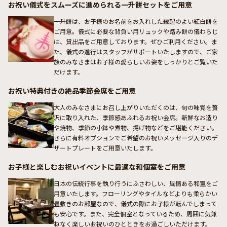
お祝い儀式をスムーズに進められる一升餅セットをご用意
一升餅は、お子様のお名前をお入れした縁起のよい紅白餅を
ご用意。儀式に必要な背負い用リュックや踏み餅の儀わらじ
は、貸出品をご用意しております。ぜひご利用ください。ま
た、儀式の進行はスタッフがサポートいたしますので、ご家
族のみなさまはお子様の愛らしいお姿をしっかりとご覧いた
だけます。
お祝い特典付きの絶品季節会席をご用意
大人のみなさまにお召し上がりいただくのは、旬の味覚を贅
沢に取り入れた、季節感あふれるお祝い会席。新鮮なお造り
や焼物、季節の小鉢や煮物、揚げ物などをご堪能ください。
さらに有料オプションでご希望のお祝いメッセージ入りのデ
ザートプレートをご用意いたします。
お子様と楽しむお祝いイベントに最適な和個室をご用意
日本の伝統行事を執り行うにふさわしい、風情ある和室をご
用意いたします。フローリングやタイルなどよりも柔らかい
畳敷きのお部屋なので、儀式の際にお子様が転んでしまって
も安心です。また、完全個室となっているため、周囲に気兼
ねなく楽しいお祝いのひとときをお過ごしいただけます。