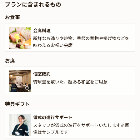
プランに含まれるもの
で、ご用意いただく必要はございません。また、儀式の進行はスタ
ッフがサポートさせていただきます
お食事
大人のみなさまのご昼食は、季節のお祝い会席をご用意。ご希望の
会席料理
お客様へは、有料オプションでメッセージプレートもご用意いたし
ます。
新鮮なお造りや焼物、季節の煮物や揚げ物などを
味わえるお祝い会席
ぜひ本プランで、ご家族の笑顔があふれる素敵なお祝いイベントを
お楽しみください。
お席
個室確約
琉球畳を敷いた、趣ある和室をご用意
特典ギフト
儀式の進行サポート
スタッフが儀式の進行をサポートいたします※画
像はサンプルです