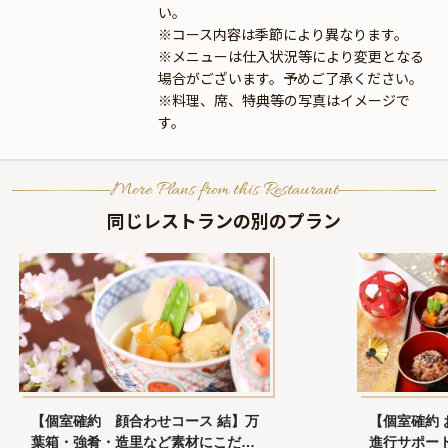
い。
※コース内容は季節により異なります。
※メニューは仕入状況等により変更となる
場合がございます。予めご了承ください。
※料理、席、特典等の写真はイメージで
す。
More Plans from this Restaurant
同じレストランの別のプラン
【個室確約　顔合わせコース 結】万
【個室確約
葉箱・強肴・造里など素材にこだわ
進行サポー