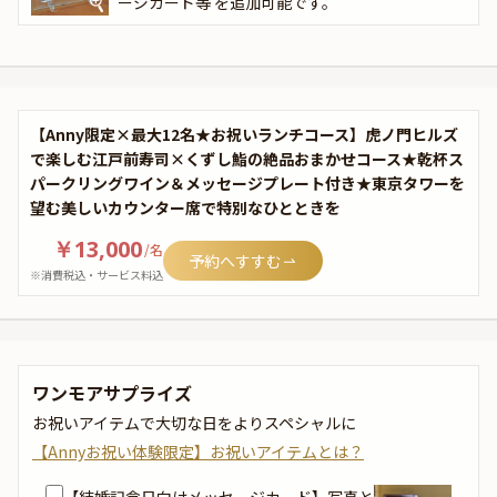
ージカード等 を追加可能です。
【Anny限定×最大12名★お祝いランチコース】虎ノ門ヒルズ
で楽しむ江戸前寿司×くずし鮨の絶品おまかせコース★乾杯ス
パークリングワイン＆メッセージプレート付き★東京タワーを
望む美しいカウンター席で特別なひとときを
￥13,000
/
名
予約へすすむ
※消費税込・サービス料込
ワンモアサプライズ
お祝いアイテムで大切な日をよりスペシャルに
【Annyお祝い体験限定】お祝いアイテムとは？
【結婚記念日向けメッセージカード】写真と