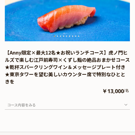
【Anny限定×最大12名★お祝いランチコース】虎ノ門ヒ
ルズで楽しむ江戸前寿司×くずし鮨の絶品おまかせコース
★乾杯スパークリングワイン＆メッセージプレート付き
★東京タワーを望む美しいカウンター席で特別なひとと
きを
￥13,000
/名
コース内容をみる