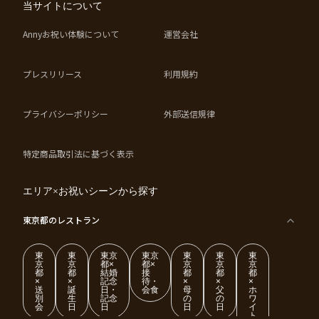
当サイトについて
Annyお祝い体験について
運営会社
プレスリリース
利用規約
プライバシーポリシー
外部送信規律
特定商品取引法に基づく表示
エリア×お祝いシーンから探す
東京都
のレストラン
東
東
東京
東京
東
東
東
京
京
都×
都×
京
京
京
都
都
結婚
接
都
都
都
×
×
記念
待・
×
×
×
送
誕
日・
会食
母
父
ホ
別
生
記念
の
の
ワ
会
日
日
日
日
イ
ト