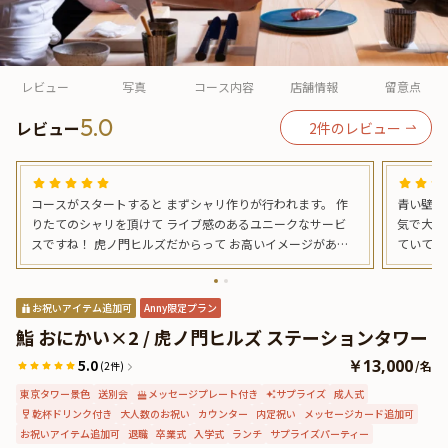
よくあるご質問
お問い合わせ
レビュー
写真
コース内容
店舗情報
留意点
5.0
レビュー
2
件のレビュー
コースがスタートすると まずシャリ作りが行われます。 作
青い壁が
りたてのシャリを頂けて ライブ感のあるユニークなサービ
気で大変
スですね！ 虎ノ門ヒルズだからって お高いイメージがあり
ていて座
ましたが お財布にも優しいお鮨です◎ ご馳走様でした♡
輝いている
もブルー
られていておしゃ
お祝いアイテム追加可
Anny限定プラン
シャリも
鮨 おにかい×2 / 虎ノ門ヒルズ ステーションタワー
5.0
￥13,000
/
名
(2件)
東京タワー景色
送別会
メッセージプレート付き
サプライズ
成人式
乾杯ドリンク付き
大人数のお祝い
カウンター
内定祝い
メッセージカード追加可
お祝いアイテム追加可
退職
卒業式
入学式
ランチ
サプライズパーティー