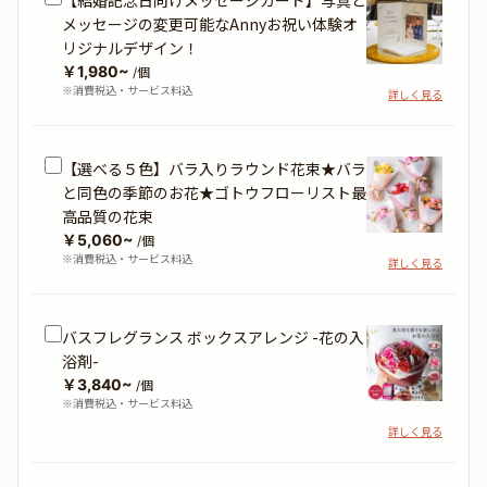
メッセージの変更可能なAnnyお祝い体験オ
リジナルデザイン！
￥1,980~
/個
※消費税込・サービス料込
詳しく見る
【選べる５色】バラ入りラウンド花束★バラ
と同色の季節のお花★ゴトウフローリスト最
高品質の花束
￥5,060~
/個
※消費税込・サービス料込
詳しく見る
バスフレグランス ボックスアレンジ -花の入
浴剤-
￥3,840~
/個
※消費税込・サービス料込
詳しく見る