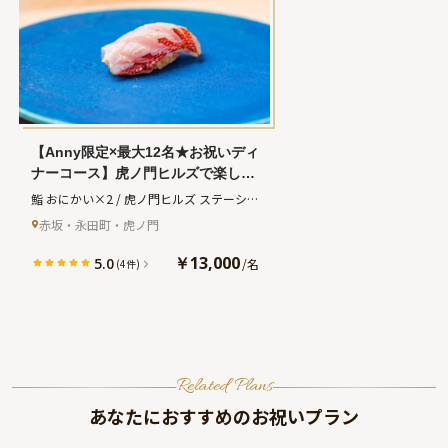
【Anny限定×最大12名★お祝いディ
ナーコース】虎ノ門ヒルズで楽しむ
江戸前寿司×くずし鮨の絶品おまか
鮨 おにかい×2 / 虎ノ門ヒルズ ステーショ
せコース★乾杯スパークリングワイ
ンタワー
(スシ オニカイ カケニ トラノモ
赤坂・永田町・虎ノ門
ン＆メッセージプレート付き★東京
ンヒルズステーションタワー)
タワーを望む美しいカウンター席で
￥13,000
5.0
/
名
(4件)
特別なひとときを
Related Plans
あなたにおすすめのお祝いプラン