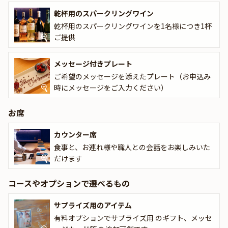
乾杯用のスパークリングワイン
さらに、乾杯用のスパークリングワインや、お祝いの日にぴったり
乾杯用のスパークリングワインを1名様につき1杯
のメッセージ付きプレートもセットになっているため、大切な方と
ご提供
のひと時がより一層華やかなものに。ワインソムリエ永瀬喜洋氏監
修のワインとともに、料理との絶妙なペアリングを楽しむこともで
メッセージ付きプレート
き、和食とワインの絶妙なハーモニーを感じられるでしょう。
ご希望のメッセージを添えたプレート（お申込み
店内は、海を思わせる美しい青を基調とした落ち着いた空間で、東
時にメッセージをご入力ください）
京タワーを望む景色が広がるカウンター席が12席。大切な方との特
別な時間を演出する理想的な場所です。どこか肩肘張らずに、洗練
お席
された寿司を堪能しながら、思い出に残る素敵なお祝いの日を「鮨
おにかい×2」でお過ごしください。
カウンター席
食事と、お連れ様や職人との会話をお楽しみいた
だけます
コースやオプションで選べるもの
サプライズ用のアイテム
有料オプションでサプライズ用 のギフト、メッセ