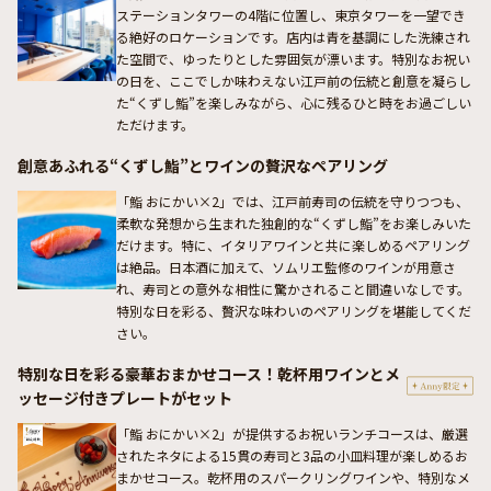
ステーションタワーの4階に位置し、東京タワーを一望でき
る絶好のロケーションです。店内は青を基調にした洗練され
た空間で、ゆったりとした雰囲気が漂います。特別なお祝い
の日を、ここでしか味わえない江戸前の伝統と創意を凝らし
た“くずし鮨”を楽しみながら、心に残るひと時をお過ごしい
ただけます。
創意あふれる“くずし鮨”とワインの贅沢なペアリング
「鮨 おにかい×2」では、江戸前寿司の伝統を守りつつも、
柔軟な発想から生まれた独創的な“くずし鮨”をお楽しみいた
だけます。特に、イタリアワインと共に楽しめるペアリング
は絶品。日本酒に加えて、ソムリエ監修のワインが用意さ
れ、寿司との意外な相性に驚かされること間違いなしです。
特別な日を彩る、贅沢な味わいのペアリングを堪能してくだ
さい。
特別な日を彩る豪華おまかせコース！乾杯用ワインとメ
ッセージ付きプレートがセット
「鮨 おにかい×2」が提供するお祝いランチコースは、厳選
されたネタによる15貫の寿司と3品の小皿料理が楽しめるお
まかせコース。乾杯用のスパークリングワインや、特別なメ