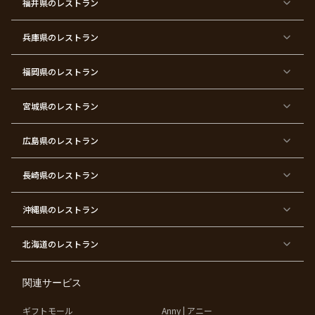
福井県
のレストラン
イ
二
バ
ィ
ズ
次
ー
ン
パ
会
ス
パ
ー
デ
ー
兵庫県
のレストラン
テ
ー
テ
ィ
ィ
ー
ー
福岡県
のレストラン
東
東
東
東
東
東京
東
東
京
京
京
京
京
都×
京
京
都
都
都
都
都
顔合
都
都
宮城県
×
のレストラン
×
×
×
×
わ
×
×
ベ
フ
結
お
お
せ・
ウ
デ
ビ
ァ
婚
食
宮
結納
ェ
ー
ー
ー
祝
い
参
デ
ト
シ
ス
い
初
り
ィ
広島県
のレストラン
ャ
ト
パ
め
ン
ワ
バ
ー
グ
ー
ー
テ
パ
ス
ィ
ー
長崎県
のレストラン
デ
ー
テ
ー
ィ
ー
沖縄県
のレストラン
東
東
東
東
京
京
京
京
都
都
都
都
北海道
のレストラン
×
×
×
×
お
大
歓
同
子
人
迎
窓
様
数
会
会
の
の
関連サービス
お
お
誕
祝
生
い
ギフトモール
Anny | アニー