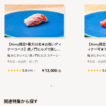
【Anny限定×最大12名★お祝いディ
【Anny限
ナーコース】虎ノ門ヒルズで楽しむ
ィナー可★
江戸前寿司×くずし鮨の絶品おまか
虎ノ門ヒル
鮨 おにかい×2 / 虎ノ門ヒルズ ステーショ
鮨 おにかい×
せコース★乾杯スパークリングワイ
くずし鮨の
ンタワー
(スシ オニカイ カケニ トラノモ
ンタワー
(ス
赤坂・永田町・虎ノ門
赤坂・永田
ン＆メッセージプレート付き★東京
杯スパーク
ンヒルズステーションタワー)
ンヒルズステ
タワーを望む美しいカウンター席で
ジプレート
￥13,000
5.0
5.
/
名
(4件)
特別なひとときを
美しいカウ
きを
関連特集から探す