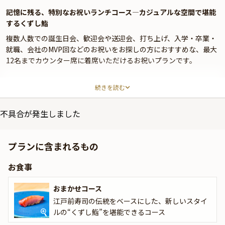
記憶に残る、特別なお祝いランチコース—カジュアルな空間で堪能
するくずし鮨
複数人数での誕生日会、歓迎会や送迎会、打ち上げ、入学・卒業・
就職、会社のMVP回などのお祝いをお探しの方におすすめな、最大
12名までカウンター席に着席いただけるお祝いプランです。
「鮨おにかい×2」は、虎ノ門ヒルズステーションタワー4Fに位置
続きを読む
し、虎ノ門ヒルズ駅直結の便利なロケーションを誇る寿司と海鮮料
理のお店です。江戸前寿司の伝統を守りつつ、現代の食文化に柔軟
不具合が発生しました
に対応した「くずし鮨」という新しいスタイルを提案しており、カ
ジュアルに本格的な寿司を楽しめる場所として注目されています。
お祝いの席にも最適なこのお店では、特別なハレ日を演出するコー
プランに含まれるもの
スプランがあります。
お食事
15貫の寿司と3品の小皿料理で構成された「おまかせコース」。季
節ごとに厳選された新鮮なネタを使用し、伝統的な寿司の技と現代
おまかせコース
的なアレンジが融合した料理は、訪れる人々に新たな驚きと感動を
江戸前寿司の伝統をベースにした、新しいスタイ
もたらします。中でも「本マグロの中トロ」「寒ブリの塩〆」「煮
ルの“くずし鮨”を堪能できるコース
あん肝軍艦」「マグロ手巻き」は、特別な日をさらに彩る至高の一
品です。