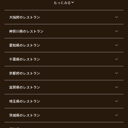
デ
もっとみる
ー
東
東
東
東
東
東
東
東
大阪府
のレストラン
京
京
京
京
京
京
京
京
都
都
都
都
都
都
都
都
×
×
×
×
×
×
×
×
ク
金
銀
プ
女
米
古
還
神奈川県
のレストラン
リ
婚
婚
ロ
子
寿
希
暦
ス
式
式
ポ
会
マ
ー
ス
ズ
愛知県
のレストラン
東
東
東
東
東
東
東
東
京
京
京
京
京
京
京
京
千葉県
都
のレストラン
都
都
都
都
都
都
都
×
×
×
×
×
×
×
×
バ
七
婚
成
ク
内
退
卒
レ
五
約
人
リ
定
職
業
ン
三
式
ス
祝
式
京都府
のレストラン
タ
マ
い
イ
ス
ン
パ
ー
滋賀県
のレストラン
テ
ィ
ー
埼玉県
のレストラン
東
東
東
東
東
東
東
東
京
京
京
京
京
京
京
京
都
都
都
都
都
都
都
都
茨城県
のレストラン
×
×
×
×
×
×
×
×
サ
忘
結
入
長
ハ
ハ
入
プ
年
婚
学
寿
ー
ロ
園
ラ
会
式
式
フ
ウ
式