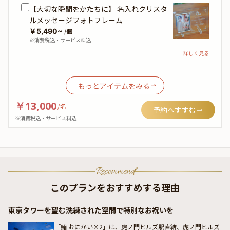
【大切な瞬間をかたちに】 名入れクリスタ
ルメッセージフォトフレーム
￥5,490~
/個
※消費税込・サービス料込
詳しく見る
もっとアイテムをみる
￥13,000
/
名
予約へすすむ
※消費税込・サービス料込
Recommend
このプランをおすすめする理由
東京タワーを望む洗練された空間で特別なお祝いを
「鮨 おにかい×2」は、虎ノ門ヒルズ駅直結、虎ノ門ヒルズ