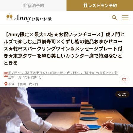
宿泊予約
レストラン予約
お気に入りプラン
【Anny限定×最大12名★お祝いランチコース】虎ノ門ヒ
お気に入りの登録がありません
ルズで楽しむ江戸前寿司×くずし鮨の絶品おまかせコー
ス★乾杯スパークリングワイン＆メッセージプレート付
プランの
をクリックすることで
き★東京タワーを望む美しいカウンター席で特別なひと
お気に入りに追加できます。
ときを
閲覧履歴
虎ノ門ヒルズ駅 直結 東京メトロ日比谷線 ／ 虎ノ門ヒルズ駅 徒歩1分 東京メトロ銀
座線 ／ 虎ノ門駅 徒歩5分
閲覧履歴はありません
赤坂・永田町・虎ノ門
過去に見たお店が最大10件まで表示されます。
6
/
20
10件を超えると、古いものから順に削除されます。
TOP
Annyお祝い体験について
Annyお祝いアイテムについて