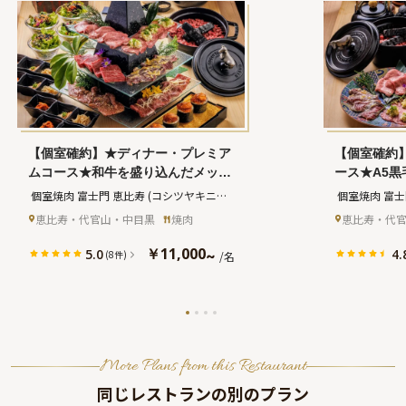
【個室確約】★ディナー・プレミア
【個室確約
ムコース★和牛を盛り込んだメッセ
ース★A5
ージカード付き富士山頂肉タワー含
フメンチカ
 個室焼肉 富士門 恵比寿
(コシツヤキニク 
 個室焼肉 富
む全6品コース★乾杯スパークリン
＋BGM＆
フジモン エビス)
フジモン エビ
恵比寿・代官山・中目黒
焼肉
恵比寿・代
グワイン付きコース選択可★アニバ
ート＋メッ
ーサリーや長寿祝いなどにお勧め！
ークリング
￥11,000
5.0
4.
~
(8件)
/名
恵比寿の隠れ家焼肉店で記念となる
★アニバー
日を祝福
お勧め！恵
で特別なひ
More Plans from this Restaurant
同じレストランの別のプラン