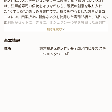
虎ノ門ヒルズステーションタワーに位置する「鮨 おにかい×2」
は、江戸前寿司の伝統を守りながらも、現代の創意を取り入れ
た“くずし鮨”が楽しめるお店です。握りを中心としたおまかせコ
ースには、四季折々の新鮮なネタを使用した寿司15貫と、3品の小
皿料理がセットに。さらに、ミシュラン一つ星を獲得した系列店
「天婦羅みやしろ」監修の天ぷらも提供され、伝統と革新が融合
続きを読む
した一皿を堪能できます。日本酒、ソムリエ監修のイタリアワイ
ンとのペアリングも楽しめます。カジュアルな雰囲気の中で、上
基本情報
質な時間をお過ごしください。
住所
東京都港区虎ノ門2-6-3 虎ノ門ヒルズ ステ
ーションタワー 4F