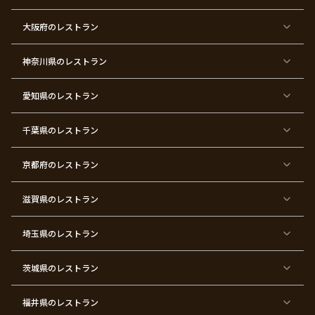
東
東
東
東
東
東
東
東
大阪府
のレストラン
京
京
京
京
京
京
京
京
都
都
都
都
都
都
都
都
×
×
×
×
×
×
×
×
ク
金
銀
プ
女
米
古
還
神奈川県
のレストラン
リ
婚
婚
ロ
子
寿
希
暦
ス
式
式
ポ
会
マ
ー
ス
ズ
愛知県
のレストラン
東
東
東
東
東
東
東
東
京
京
京
京
京
京
京
京
千葉県
都
のレストラン
都
都
都
都
都
都
都
×
×
×
×
×
×
×
×
バ
七
婚
成
ク
内
退
卒
レ
五
約
人
リ
定
職
業
ン
三
式
ス
祝
式
京都府
のレストラン
タ
マ
い
イ
ス
ン
パ
ー
滋賀県
のレストラン
テ
ィ
ー
埼玉県
のレストラン
東
東
東
東
東
東
東
東
京
京
京
京
京
京
京
京
都
都
都
都
都
都
都
都
茨城県
のレストラン
×
×
×
×
×
×
×
×
サ
忘
結
入
長
ハ
ハ
入
プ
年
婚
学
寿
ー
ロ
園
ラ
会
式
式
フ
ウ
式
福井県
のレストラン
イ
二
バ
ィ
ズ
次
ー
ン