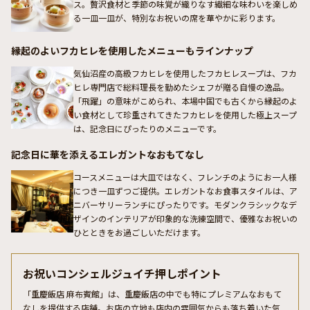
ス。贅沢食材と季節の味覚が織りなす繊細な味わいを楽しめ
る一皿一皿が、特別なお祝いの席を華やかに彩ります。
縁起のよいフカヒレを使用したメニューもラインナップ
気仙沼産の高級フカヒレを使用したフカヒレスープは、フカ
ヒレ専門店で総料理長を勤めたシェフが贈る自慢の逸品。
「飛躍」の意味がこめられ、本場中国でも古くから縁起のよ
い食材として珍重されてきたフカヒレを使用した極上スープ
は、記念日にぴったりのメニューです。
記念日に華を添えるエレガントなおもてなし
コースメニューは大皿ではなく、フレンチのようにお一人様
につき一皿ずつご提供。エレガントなお食事スタイルは、ア
ニバーサリーランチにぴったりです。モダンクラシックなデ
ザインのインテリアが印象的な洗練空間で、優雅なお祝いの
ひとときをお過ごしいただけます。
お祝いコンシェルジュイチ押しポイント
「重慶飯店 麻布賓館」は、重慶飯店の中でも特にプレミアムなおもて
なしを提供する店舗。お店の立地も店内の雰囲気からも落ち着いた気