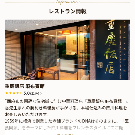
Information
レストラン情報
テーブル席 / 禁煙
モダンクラシックなデザインの落ち着いた洗練空間で、特別なデ
ィナータイムをお過ごしください。
重慶飯店 麻布賓館
5.0
(21件)
"西麻布の閑静な住宅街に佇む中華料理店「重慶飯店 麻布賓館」。
香港生まれの腕利き料理長が手がける、本場仕込みの四川料理を
お楽しみいただけます。
1959年に横浜で創業した老舗ブランドのDNAはそのままに、「医
食同源」をテーマにした四川料理をフレンチスタイルにてご提
供。中華・四川料理の新たな世界を表現します。