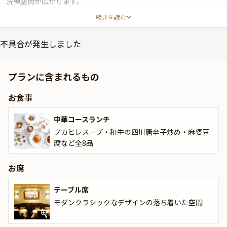
洗練空間が広がります。
続きを読む
本プランでご提供するのは、前菜からデザートまで全8皿をお楽し
みいただけるランチコース。フカヒレスープをはじめ、和牛の四川
不具合が発生しました
唐辛子炒め・麻婆豆腐・チャーハンなどをご堪能いただけます。
厳選した贅沢食材に季節の味覚を取り入れて仕上げた極上の味わい
プランに含まれるもの
をご満喫いただける、こだわりのランチコースをご賞味ください。
お食事
中華コースランチ
フカヒレスープ・和牛の四川唐辛子炒め・麻婆豆
腐など全8品
お席
テーブル席
モダンクラシックなデザインの落ち着いた空間