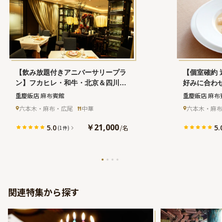
【飲み放題付きアニバーサリープラ
【個室確約
ン】フカヒレ・和牛・北京＆四川ダ
好みに合わ
ックなどを味わえる中華ディナー＋
人気の中華
重慶飯店 麻布賓館
重慶飯店 麻布
フリーフロー★西麻布で本格四川料
ナルプリフ
六本木・麻布・広尾
中華
六本木・麻
理を堪能★
乾杯シャン
料理を堪能
￥21,000
5.0
5.
/
名
(1件)
関連特集から探す