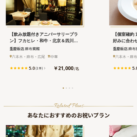
【飲み放題付きアニバーサリープラ
【個室確約
ン】フカヒレ・和牛・北京＆四川ダ
好みに合わ
ックなどを味わえる中華ディナー＋
人気の中華
重慶飯店 麻布賓館
重慶飯店 麻布
フリーフロー★西麻布で本格四川料
ナルプリフ
六本木・麻布・広尾
中華
六本木・麻
理を堪能★
乾杯シャン
料理を堪能
￥21,000
5.0
5.
/
名
(1件)
Related Plans
あなたにおすすめのお祝いプラン