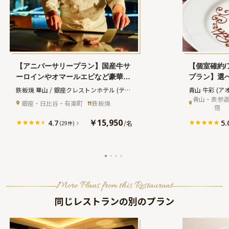
【アニバーサリープラン】国産牛サ
【個室確約
ーロインやオマールエビなど豪華鉄
プラン】選
板焼コース全9品＋乾杯スパークリ
種＋乾杯ド
鉄板焼 華山 / 銀座クレストンホテル
(テッ
青山 牛彩
(ア
ング＋メッセージ付きアニバーサリ
アニバーサ
青山・表参
パンヤキ カザン ギンザクレストンホテル)
 銀座・日比谷・有楽町
鉄板焼
宿
ーケーキ★ホテルレストランで東京
地裏に佇む
ベイサイドの絶景を満喫★
￥15,950
4.7
5.
/
名
(29件)
More Plans from this Restaurant
同じレストランの別のプラン