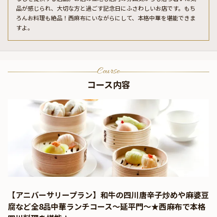
品が感じられ、大切な方と過ごす記念日にふさわしいお店です。もち
ろんお料理も絶品！西麻布にいながらにして、本格中華を堪能できま
すよ。
Course
コース内容
【アニバーサリープラン】和牛の四川唐辛子炒めや麻婆豆
腐など全8品中華ランチコース～延平門～★西麻布で本格