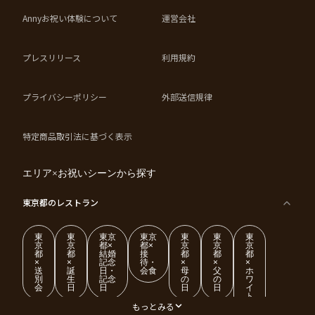
Annyお祝い体験について
運営会社
プレスリリース
利用規約
プライバシーポリシー
外部送信規律
特定商品取引法に基づく表示
エリア×お祝いシーンから探す
東京都
のレストラン
東
東
東京
東京
東
東
東
京
京
都×
都×
京
京
京
都
都
結婚
接
都
都
都
×
×
記念
待・
×
×
×
送
誕
日・
会食
母
父
ホ
別
生
記念
の
の
ワ
会
日
日
日
日
イ
ト
デ
もっとみる
ー