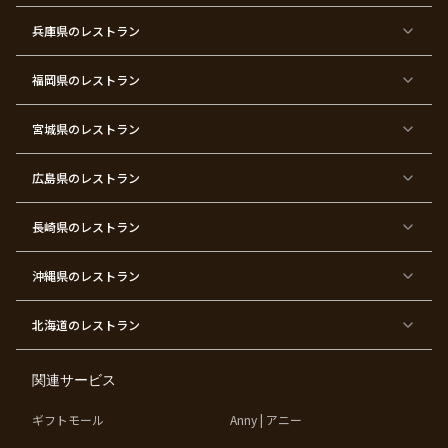
パ
会
ス
パ
ー
デ
ー
兵庫県
のレストラン
テ
ー
テ
ィ
ィ
ー
ー
福岡県
のレストラン
東
東
東
東
東
東京
東
東
京
京
京
京
京
都×
京
京
都
都
都
都
都
顔合
都
都
宮城県
×
のレストラン
×
×
×
×
わ
×
×
ベ
フ
結
お
お
せ・
ウ
デ
ビ
ァ
婚
食
宮
結納
ェ
ー
ー
ー
祝
い
参
デ
ト
シ
ス
い
初
り
ィ
広島県
のレストラン
ャ
ト
パ
め
ン
ワ
バ
ー
グ
ー
ー
テ
パ
ス
ィ
ー
長崎県
のレストラン
デ
ー
テ
ー
ィ
ー
沖縄県
のレストラン
東
東
東
東
京
京
京
京
都
都
都
都
北海道
のレストラン
×
×
×
×
お
大
歓
同
子
人
迎
窓
様
数
会
会
の
の
関連サービス
お
お
誕
祝
生
い
ギフトモール
Anny | アニー
日