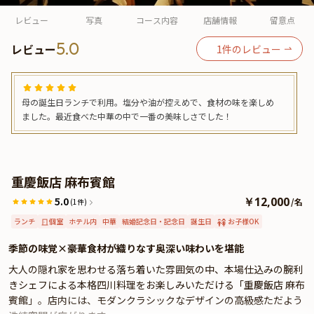
よくあるご質問
レビュー
写真
コース内容
店舗情報
留意点
お問い合わせ
5.0
レビュー
1
件のレビュー
母の誕生日ランチで利用。塩分や油が控えめで、食材の味を楽しめ
ました。最近食べた中華の中で一番の美味しさでした！
重慶飯店 麻布賓館
5.0
￥12,000
/
名
(1件)
ランチ
個室
ホテル内
中華
結婚記念日・記念日
誕生日
お子様OK
季節の味覚×豪華食材が織りなす奥深い味わいを堪能
大人の隠れ家を思わせる落ち着いた雰囲気の中、本場仕込みの腕利
きシェフによる本格四川料理をお楽しみいただける「重慶飯店 麻布
賓館」。店内には、モダンクラシックなデザインの高級感ただよう