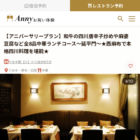
宿泊予約
レストラン予約
お気に入りプラン
【アニバーサリープラン】和牛の四川唐辛子炒めや麻婆
お気に入りの登録がありません
豆腐など全8品中華ランチコース～延平門～★西麻布で本
格四川料理を堪能★
プランの
をクリックすることで
六本木駅【1c】から徒歩約5分
お気に入りに追加できます。
六本木・麻布・広尾
中華
閲覧履歴
6
/
10
閲覧履歴はありません
過去に見たお店が最大10件まで表示されます。
10件を超えると、古いものから順に削除されます。
TOP
Annyお祝い体験について
Annyお祝いアイテムについて