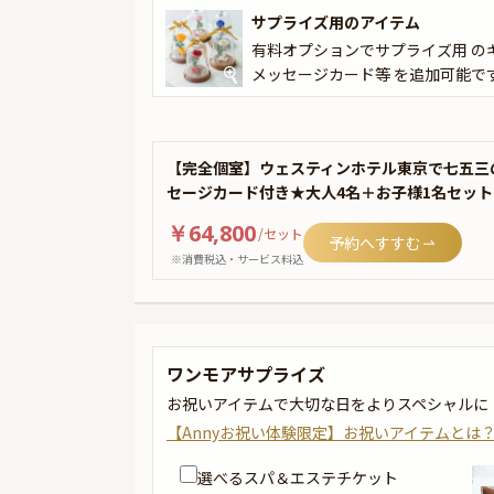
サプライズ用のアイテム
有料オプションでサプライズ用 の
メッセージカード等 を追加可能で
【完全個室】ウェスティンホテル東京で七五三
セージカード付き★大人4名＋お子様1名セッ
￥64,800
/
セット
予約へすすむ
※消費税込・サービス料込
ワンモアサプライズ
お祝いアイテムで大切な日をよりスペシャルに
【Annyお祝い体験限定】お祝いアイテムとは
選べるスパ＆エステチケット