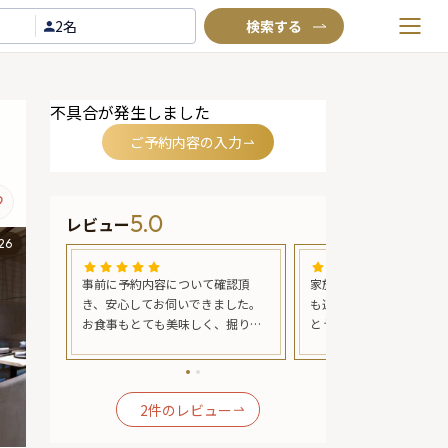
2名
お気に入りプラン
不具合が発生しました
閲覧履歴
ご予約内容の入力
TOP
Annyお祝い体験について
5.0
レビュー
Annyお祝いアイテムについて
26
よくあるご質問
子供2人
事前に予約内容について確認頂
家族で行きました。小さ
お問い合わせ
供用だ
き、安心してお伺いできました。
も連れて行きましたが、
るとの
お食事もとても美味しく、掘りご
とうどんかそばが用意で
のコー
たつのお席で親族が集まって楽し
ことで助かりました。和
かった
い時間を過ごせました。またこの
スでしたが、とても美味
誕生日」
ような機会があれば、利用させて
です。 web予約で「妻
素敵な
ください。
と入れたら、食事の最後
2
件のレビュー
いまし
フルーツを用意してくれ
た。
た。ありがとうございま