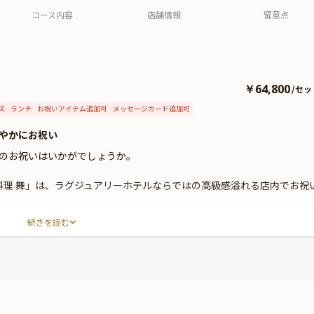
コース内容
店舗情報
留意点
￥64,800
/
セッ
ズ
ランチ
お祝いアイテム追加可
メッセージカード追加可
やかにお祝い
のお祝いはいかがでしょうか。
料理 舞」は、ラグジュアリーホテルならではの高級感溢れる店内でお祝
続きを読む
ごゆっくりお過ごしいただけるよう完全個室へご案内いたします。掘り
、お着物でも快適にお過ごしいただけます。
全11品と唐揚げやハンバーグなどお子様に人気のメニューを取り入れた
杯ドリンクと共にご堪能ください。