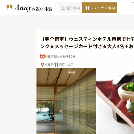
宿泊予約
レストラン予約
【完全個室】ウェスティンホテル東京で七
ンク★メッセージカード付き★大人4名＋お
恵比寿駅から徒歩10分
恵比寿
懐石・会席