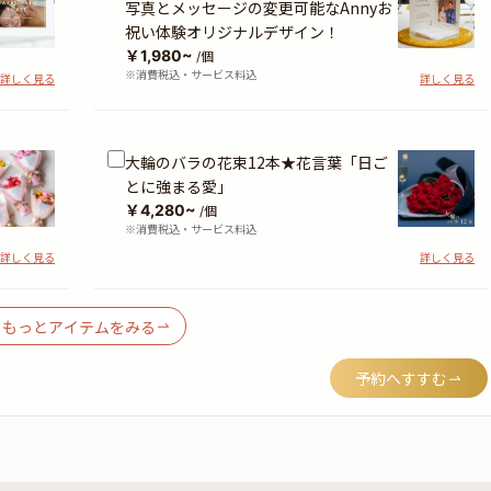
写真とメッセージの変更可能なAnnyお
祝い体験オリジナルデザイン！
￥1,980~
/個
※消費税込・サービス料込
詳しく見る
詳しく見る
大輪のバラの花束12本★花言葉「日ご
とに強まる愛」
￥4,280~
/個
※消費税込・サービス料込
詳しく見る
詳しく見る
もっとアイテムをみる
予約へすすむ