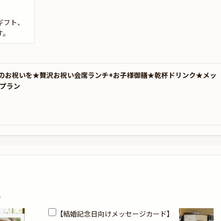
ギフト、
す。
のお祝いを★贅沢お祝い会席ランチ+お子様御膳★乾杯ドリンク★メッ
トプラン
？
【結婚記念日向けメッセージカード】