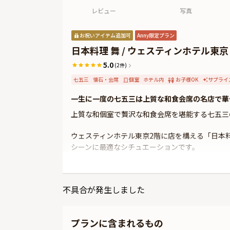
レビュー
写真
お祝いアイテム追加可
Anny限定プラン
日本料理 舞 / ウェスティンホテル東京
5.0
(2件)
七五三
懐石・会席
個室
ホテル内
お子様OK
サプライ
一生に一度の七五三は上質な和食会席の名店で華
上質な和個室で贅沢な和食会席を堪能する七五三
ウェスティンホテル東京2階に店を構える「日本
シーンに最適なシチュエーションです。
人目を気にせずご家族だけのプライベート空間で
ごたつまたはテーブル席をご用意いたしますので
不具合が発生しました
お食事は、季節の食材を使用した贅沢な和食会席
お子様御膳をご用意いたします。お祝い特典の乾
プランに含まれるもの