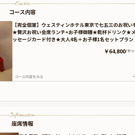
Course
コース内容
【完全個室】ウェスティンホテル東京で七五三のお祝い
★贅沢お祝い会席ランチ+お子様御膳★乾杯ドリンク★
ッセージカード付き★大人4名＋お子様1名セットプラン
￥64,800
/
セッ
コース内容をみる
Information
座席情報