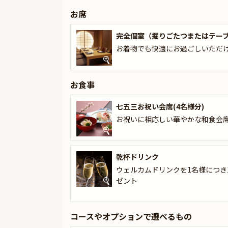
また、コースの最後にはメッセージカードを添え
お席
ご入力ください。
完全個室（掘りごたつまたはテー
※本プランの表示料金は、大人４名様＋お子様１
金でお申し込み可能です。（次のお申込みページ
お着物でも快適にお過ごしいただ
お食事
七五三お祝い会席(4名様分)
お祝いに相応しい華やかな和食会席
乾杯ドリンク
ウェルカムドリンクを1名様につき
ゼント
コースやオプションで選べるもの