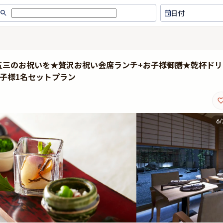
日付
五三のお祝いを★贅沢お祝い会席ランチ+お子様御膳★乾杯ドリ
子様1名セットプラン
6
/
事前に予約内容について確認頂
家族で行きました。小さい
き、安心してお伺いできました。
も連れて行きましたが、子
お食事もとても美味しく、掘りご
とうどんかそばが用意でき
たつのお席で親族が集まって楽し
ことで助かりました。和食
い時間を過ごせました。またこの
スでしたが、とても美味し
ような機会があれば、利用させて
です。 web予約で「妻の
ください。
と入れたら、食事の最後に
フルーツを用意してくれて
た。ありがとうございまし