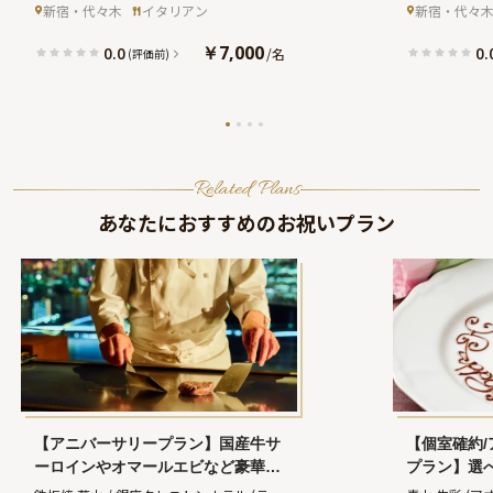
グワイン＋メッセージ付き特製生ケ
ケーキ★車
ビレッジ
(ベニーレベニーレ シンジュク 
ビレッジ
(ベ
新宿・代々木
イタリアン
新宿・代々
ーキ★新宿三丁目駅直結の好立地★
グワイン＆
シンジュクレインボービレッジ)
シンジュクレ
念撮影★
￥7,000
0.0
0.
/
名
(評価前)
Related Plans
あなたにおすすめのお祝いプラン
【アニバーサリープラン】国産牛サ
【個室確約
ーロインやオマールエビなど豪華鉄
プラン】選
板焼コース全9品＋乾杯スパークリ
種＋乾杯ド