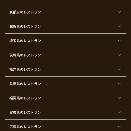
×
×
×
×
×
×
×
×
バ
七
婚
成
ク
内
退
卒
レ
五
約
人
リ
定
職
業
ン
三
式
ス
祝
式
京都府
のレストラン
タ
マ
い
イ
ス
ン
パ
ー
滋賀県
のレストラン
テ
ィ
ー
埼玉県
のレストラン
東
東
東
東
東
東
東
東
京
京
京
京
京
京
京
京
都
都
都
都
都
都
都
都
茨城県
のレストラン
×
×
×
×
×
×
×
×
サ
忘
結
入
長
ハ
ハ
入
プ
年
婚
学
寿
ー
ロ
園
ラ
会
式
式
フ
ウ
式
福井県
のレストラン
イ
二
バ
ィ
ズ
次
ー
ン
パ
会
ス
パ
ー
デ
ー
兵庫県
のレストラン
テ
ー
テ
ィ
ィ
ー
ー
福岡県
のレストラン
東
東
東
東
東
東京
東
東
京
京
京
京
京
都×
京
京
都
都
都
都
都
顔合
都
都
宮城県
×
のレストラン
×
×
×
×
わ
×
×
ベ
フ
結
お
お
せ・
ウ
デ
ビ
ァ
婚
食
宮
結納
ェ
ー
ー
ー
祝
い
参
デ
ト
シ
ス
い
初
り
ィ
広島県
のレストラン
ャ
ト
パ
め
ン