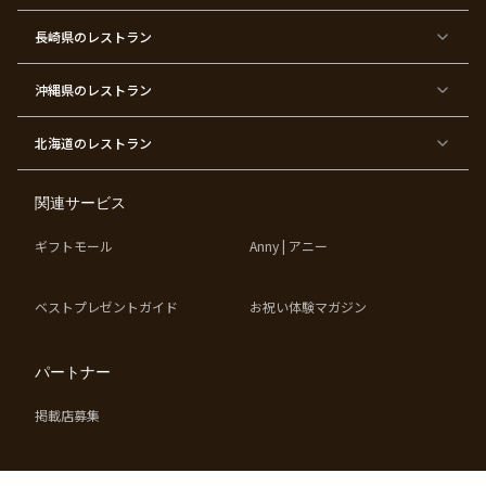
ワ
バ
ー
グ
ー
ー
テ
パ
ス
ィ
ー
長崎県
のレストラン
デ
ー
テ
ー
ィ
ー
沖縄県
のレストラン
東
東
東
東
京
京
京
京
都
都
都
都
北海道
のレストラン
×
×
×
×
お
大
歓
同
子
人
迎
窓
様
数
会
会
の
の
関連サービス
お
お
誕
祝
生
い
ギフトモール
Anny | アニー
日
ベストプレゼントガイド
お祝い体験マガジン
パートナー
掲載店募集