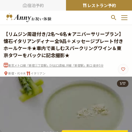
宿泊予約
レストラン予約
お気に入りプラン
【リムジン周遊付き/2名～6名★アニバーサリープラン】
お気に入りの登録がありません
懐石イタリアンディナー全9品＋メッセージプレート付き
ホールケーキ★車内で楽しむスパークリングワイン＆東
プランの
をクリックすることで
京タワーをバックに記念撮影★
お気に入りに追加できます。
東京メトロ線「新宿三丁目駅」E4出口直結 JR線「新宿駅」東口 徒歩5分
閲覧履歴
新宿・代々木
イタリアン
閲覧履歴はありません
1
/
17
過去に見たお店が最大10件まで表示されます。
10件を超えると、古いものから順に削除されます。
TOP
Annyお祝い体験について
Annyお祝いアイテムについて