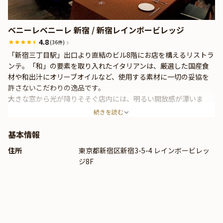
ベニーレベニーレ 新宿 / 新宿レインボービレッジ
4.8
(36件)
「新宿三丁目駅」出口より直結のビル8階にお店を構えるリストラ
ンテ。「和」の要素を取り入れたイタリアンは、厳選した国産食
材や和出汁にオリーブオイルなど、使用する素材に一切の妥協を
許さないこだわりの逸品です。
大きな窓から光が降りそそぐ店内には、明るい開放感が漂いま
す。広々としたダイニングやテラス席・個室も完備。さまざまな
続きを読む
お祝いのシーンに合わせたおもてなしをご提供いたします。
基本情報
住所
東京都新宿区新宿3-5-4 レインボービレッ
ジ8F