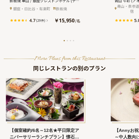
鉄板焼 華山 / 銀座クレストンホテル
(テッ
青山 牛彩
(ア
ング＋メッセージ付きアニバーサリ
アニバーサ
青山・表参
パンヤキ カザン ギンザクレストンホテル)
 銀座・日比谷・有楽町
鉄板焼
宿
ーケーキ★ホテルレストランで東京
地裏に佇む
ベイサイドの絶景を満喫★
￥15,950
4.7
5.
/
名
(29件)
More Plans from this Restaurant
同じレストランの別のプラン
【個室確約/6名～12名★平日限定ア
【Annyお
ニバーサリーランチプラン】懐石イ
～中人数向