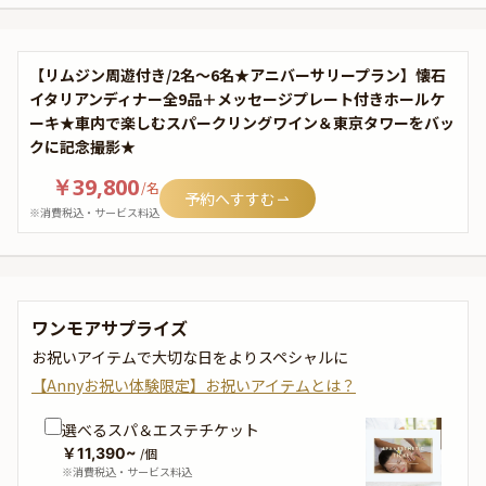
【リムジン周遊付き/2名～6名★アニバーサリープラン】懐石
イタリアンディナー全9品＋メッセージプレート付きホールケ
ーキ★車内で楽しむスパークリングワイン＆東京タワーをバッ
クに記念撮影★
￥39,800
/
名
予約へすすむ
※消費税込・サービス料込
ワンモアサプライズ
お祝いアイテムで大切な日をよりスペシャルに
【Annyお祝い体験限定】お祝いアイテムとは？
選べるスパ＆エステチケット
￥11,390~
/個
※消費税込・サービス料込