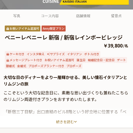
よくあるご質問
お問い合わせ
写真
コース内容
店舗情報
留意点
お祝いアイテム追加可
Anny限定プラン
ベニーレベニーレ 新宿 / 新宿レインボービレッジ
￥39,800
/
名
ケーキ付き
インスタ映え
サプライズ
イタリアン
ボトル付き
メッセージプレート付き
お祝いアイテム追加可
誕生日
結婚記念日・記念日
デート
銀婚式
金婚式
プロポーズプランナー付き
プロポーズ
大切な日のディナーをより一層輝かせる、美しい懐石イタリアンと
リムジンの旅
ここぞという大切な記念日に、素敵な思い出づくりも兼ねたこちら
のリムジン周遊付きプランをおすすめいたします。
「新宿三丁目駅」出口直結のビル8階という好立地に位置する「ベ
ニーレベニーレ 新宿」。都会ならではの洗練された景観と、落ち着
続きを読む
いた大人の雰囲気を楽しめるリストランテです。