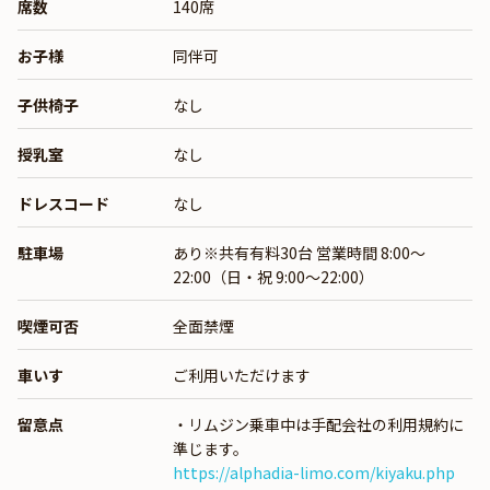
席数
140席
お子様
同伴可
子供椅子
なし
授乳室
なし
ドレスコード
なし
駐車場
あり※共有有料30台 営業時間 8:00～
22:00（日・祝 9:00～22:00）
喫煙可否
全面禁煙
車いす
ご利用いただけます
留意点
・リムジン乗車中は手配会社の利用規約に
準じます。
https://alphadia-limo.com/kiyaku.php