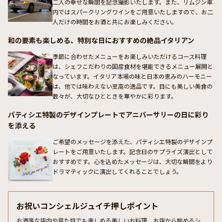
二人の幸せな瞬間を記念撮影いたします。また、リムジン車
内ではスパークリングワインをご用意いたしますので、お二
人だけの時間をお酒と共にお楽しみください。
和の要素も楽しめる、特別な日におすすめの絶品イタリアン
季節に合わせたメニューをお楽しみいただけるコース料理
は、シェフこだわりの国産食材を堪能できるメニュー展開と
なっています。イタリア本場の味と日本の恵みのハーモニー
は、他では味わえない至高の逸品です。目にも美しい美食の
数々が、大切なひとときを華やかに彩ります。
パティシエ特製のデザインプレートでアニバーサリーの日に彩り
を添える
ご希望のメッセージを添えた、パティシエ特製のデザインプ
レートをご用意いたします。記念日のサプライズ演出として
おすすめです。心を込めたメッセージは、大切な瞬間をより
ドラマティックに演出してくれることでしょう。
お祝いコンシェルジュイチ押しポイント
お洒落な店内や見た目でも楽しめる美しいお料理、お店から眺めるシ