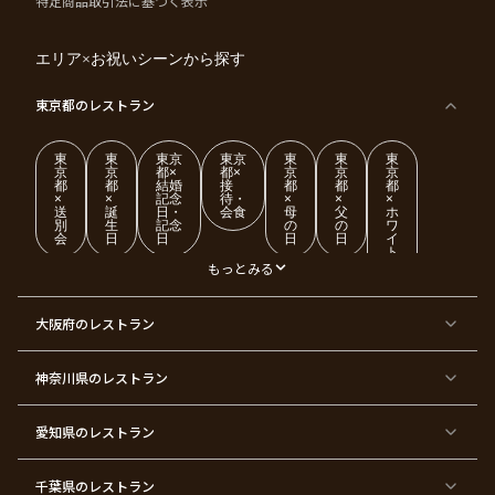
特定商品取引法に基づく表示
エリア×お祝いシーンから探す
東京都
のレストラン
東
東
東京
東京
東
東
東
京
京
都×
都×
京
京
京
都
都
結婚
接
都
都
都
×
×
記念
待・
×
×
×
送
誕
日・
会食
母
父
ホ
別
生
記念
の
の
ワ
会
日
日
日
日
イ
ト
デ
もっとみる
ー
東
東
東
東
東
東
東
東
大阪府
のレストラン
京
京
京
京
京
京
京
京
都
都
都
都
都
都
都
都
×
×
×
×
×
×
×
×
ク
金
銀
プ
女
米
古
還
神奈川県
のレストラン
リ
婚
婚
ロ
子
寿
希
暦
ス
式
式
ポ
会
マ
ー
ス
ズ
愛知県
のレストラン
東
東
東
東
東
東
東
東
京
京
京
京
京
京
京
京
千葉県
都
のレストラン
都
都
都
都
都
都
都