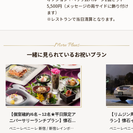
5,500円（メッセージの両サイドに飾り付け
ます）
※レストランで当日清算となります。
More Plans
一緒に見られているお祝いプラン
【個室確約/6名～12名★平日限定ア
【リムジン
ニバーサリーランチプラン】懐石イ
ラン】懐石
タリアンコース＆乾杯スパークリン
品＋メッセ
ベニーレベニーレ 新宿 / 新宿レインボー
ベニーレベニー