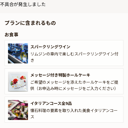
本プランでお召し上がりいただくのは、懐石料理の要素を取り入れ
不具合が発生しました
た美食イタリアンコース全9品。本場イタリアで研摩を積んだシェフ
が織り成すオリジナリティ溢れるお料理をご堪能下さい。
プランに含まれるもの
また、メッセージ付きホールケーキが元々含まれており、重要なア
お食事
ニバーサリーの日を演出する特別なアイテムになっています。
スパークリングワイン
さらにお食事後は、新宿駅もしくは品川駅までの90分のリムジンク
ルーズをお楽しみいただけます。途中には、東京タワーの見える場
リムジンの車内で楽しむスパークリングワイン付
所で、美しい景色をバックに記念撮影をいたします。記念の日を形
き
として残すことが出来る人気のサービスです。
メッセージ付き特製ホールケーキ
車内にはスパークリングワインをご用意いたしますので、幸せな気
ご希望のメッセージを添えたホールケーキをご提
分に浸りつつリムジンクルーズをお楽しみください。
供（お申込み時にメッセージをご入力ください）
感動を与える演出満載のプランで、いつまでも心に残る一日をお過
ごしください。
イタリアンコース全9品
懐石料理の要素を取り入れた美食イタリアンコー
ス