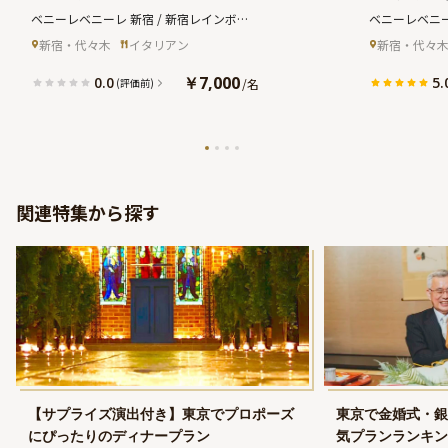
タリアンコース＆乾杯スパークリン
ープラン】
ベニーレベニーレ 新宿 / 新宿レインボー
ベニーレベニー
グワイン＋メッセージ付き特製生ケ
ふれるレス
ビレッジ
(ベニーレベニーレ シンジュク 
ビレッジ
(ベ
新宿・代々木
イタリアン
新宿・代々
ーキ★新宿三丁目駅直結の好立地★
杯酒・持ち
シンジュクレインボービレッジ)
シンジュクレ
￥7,000
0.0
5.
/
名
(評価前)
関連特集から探す
【サプライズ演出付き】東京でプロポーズ
東京で金婚式・銀
にぴったりのディナープラン
気プランランキン