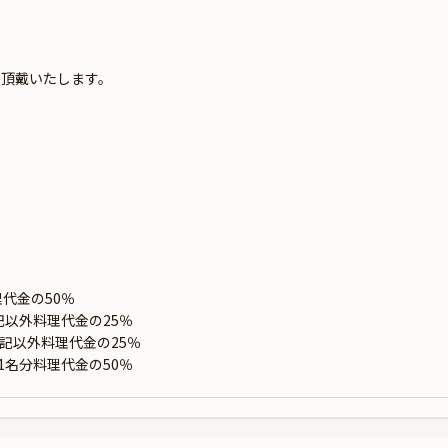
を頂戴いたします。
代金の50％
記以外料理代金の25％
左記以外料理代金の25％
1名分料理代金の50％