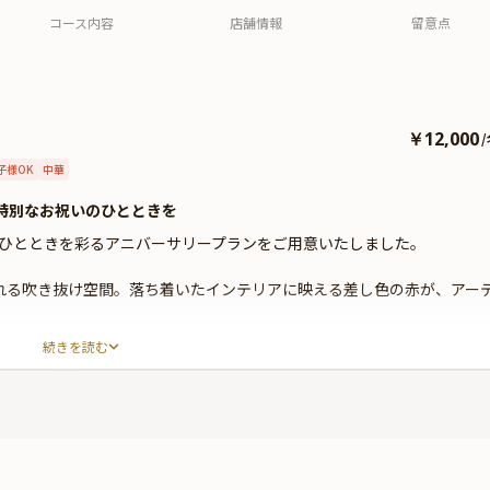
コース内容
店舗情報
留意点
￥12,000
/
子様OK
中華
特別なお祝いのひとときを
ひとときを彩るアニバーサリープランをご用意いたしました。
れる吹き抜け空間。落ち着いたインテリアに映える差し色の赤が、アー
続きを読む
子や書を用いたインテリアが印象的な個室。気品あふれる上質なプライ
しみいただけます。
用して仕上げた絶品中華ディナーコースをご用意。プラン特典として、