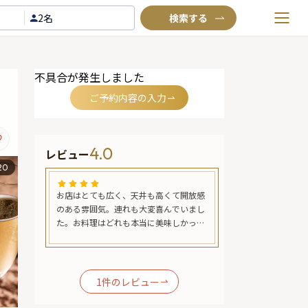
2名
お気に入りプラン
不具合が発生しました
閲覧履歴
ご予約内容の入力
TOP
Annyお祝い体験について
4.0
レビュー
Annyお祝いアイテムについて
20
よくあるご質問
て開放感
お店はとても広く、天井も高くて開放感
お店はとても広く
お問い合わせ
でいまし
のある雰囲気。連れも大変喜んでいまし
のある雰囲気。連
しかった
た。お料理はどれも本当に美味しかった
た。お料理はどれ
大事な方
です。少しお値段が高いぶん、大事な方
です。少しお値段
りなお店
との食事に利用するのにぴったりなお店
との食事に利用す
っても感
です。ホールの店員さん達もとっても感
です。ホールの店
リで安心
じがよく、コロナ対策もバッチリで安心
じがよく、コロナ
1
件のレビュー
。
できました。また伺いたいです。
できました。また