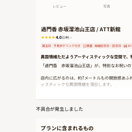
レビュー
写真
過門香 赤坂溜池山王店 / ATT新館
4.0
(1件)
誕生日
乾杯ドリンク付き
個室
結婚記念日・記念日
お
異国情緒ただようアーティスティックな空間で、
「過門香 赤坂溜池山王店」が、特別なお祝いの
店内に広がるのは、約7メートルもの開放感あふ
ィスティックな異国情緒を演出します。
本プランでご利用いただくのは、伝統的な中国格
ベート空間で、ゆっくりと記念日ディナーをお楽
不具合が発生しました
お食事は、フカヒレをはじめとした高級食材を使
杯ドリンクもサービスいたします。
プランに含まれるもの