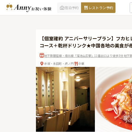
宿泊予約
レストラン予約
【個室確約 アニバーサリープラン】フカ
コース＋乾杯ドリンク★中国各地の美食が
地下鉄銀座線・南北線「溜池山王駅」11番出口より徒歩3分 地下鉄
赤坂・永田町・虎ノ門
中華