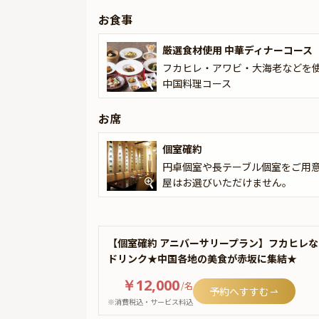
ぜひ本プランで、思い出深い記念日をご満喫くだ
お食事
厳選食材使用 中華ディナーコース
フカヒレ・アワビ・大海老などを
中国料理コース
お席
個室確約
円卓個室や長テーブル個室をご用意
屋はお選びいただけません。
【個室確約 アニバーサリープラン】フカヒレ
ドリンク★中国各地の美食が赤坂に集結★
￥12,000
/
名
予約へすすむ
※消費税込・サービス料込