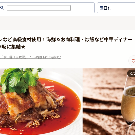
日付
ヒレなど高級食材使用！海鮮＆お肉料理・炒飯など中華ディナー
赤坂に集結★
千代田線「赤坂駅」5a・5b出口より徒歩8分
6
/
お店はとても広く、天井も高く
のある雰囲気。連れも大変喜ん
た。お料理はどれも本当に美味
です。少しお値段が高いぶん、
との食事に利用するのにぴった
です。ホールの店員さん達もと
じがよく、コロナ対策もバッチ
できました。また伺いたいです