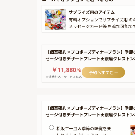
サプライズ用のアイテム
有料オプションでサプライズ用 の
メッセージカード等 を追加可能で
【個室確約×プロポーズディナープラン】季節
セージ付きデザートプレート★銀座クレストン
￥11,880
/
名
予約へすすむ
※消費税込・サービス料込
【個室確約×プロポーズディナープラン】季節
セージ付きデザートプレート★銀座クレストン
松阪牛一皿＆季節の味覚を楽