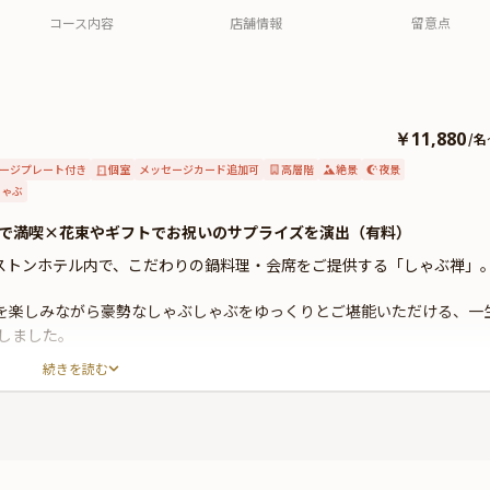
た。
コース内容
店舗情報
留意点
￥11,880
/
名
ージプレート付き
個室
メッセージカード追加可
高層階
絶景
夜景
しゃぶ
で満喫×花束やギフトでお祝いのサプライズを演出（有料）
ストンホテル内で、こだわりの鍋料理・会席をご提供する「しゃぶ禅」
景を楽しみながら豪勢なしゃぶしゃぶをゆっくりとご堪能いただける、一
しました。
続きを読む
京ならではの華やかな眺望が魅力の落ち着いた雰囲気ただよう和モダン
時間をお過ごし頂けます。
だいた後、松阪牛のしゃぶしゃぶをメインに、旬の味覚も贅沢に取り入
食後のデザートはお皿にメッセージを添えてご提供することも可能です