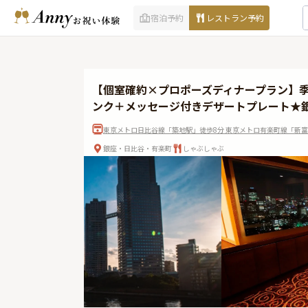
宿泊予約
レストラン予約
【個室確約×プロポーズディナープラン】
ンク＋メッセージ付きデザートプレート★銀
東京メトロ日比谷線「築地駅」徒歩8分 東京メトロ有楽町線「新富
銀座・日比谷・有楽町
しゃぶしゃぶ