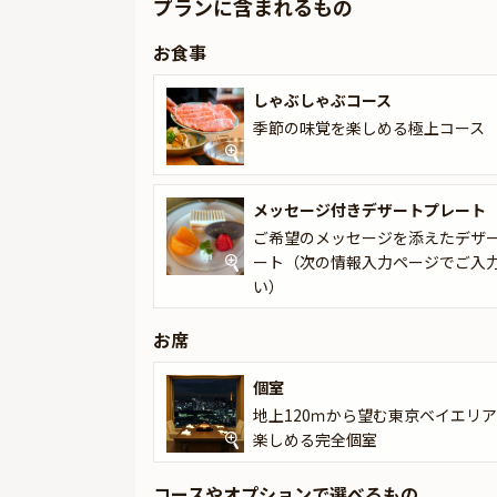
プランに含まれるもの
是非、愛の言葉を伝えてみませんか？
お食事
さらに本プランでは、有料オプションで、プロポ
どをお付けすることが出来ます。メッセージカー
しゃぶしゃぶコース
しますので、サプライズにお役立てください。詳
季節の味覚を楽しめる極上コース
プロポーズにふさわしい、洗練された空間と極上
を演出します。
メッセージ付きデザートプレート
ご希望のメッセージを添えたデザ
ート（次の情報入力ページでご入
い）
お席
個室
地上120ｍから望む東京ベイエリ
楽しめる完全個室
コースやオプションで選べるもの