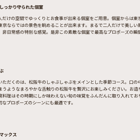
しっかり守られた個室
人だけの空間でゆっくりとお食事が出来る個室をご用意。個室からは東
東京ならではの景色を眺めることが出来ます。まるで二人だけで美しい
、非日常感の特別な感覚。是非この素敵な個室で最高なプロポーズの瞬
ぶ
いただくのは、松阪牛のしゃぶしゃぶをメインとした季節コース。口の
まうようなまろやかな舌触りの松阪牛を贅沢にお楽しみください。お造
席料理はその時期にしか味わえない旬の味覚をふんだんに取り入れてお
切なプロポーズのシーンにも最適です。
マックス