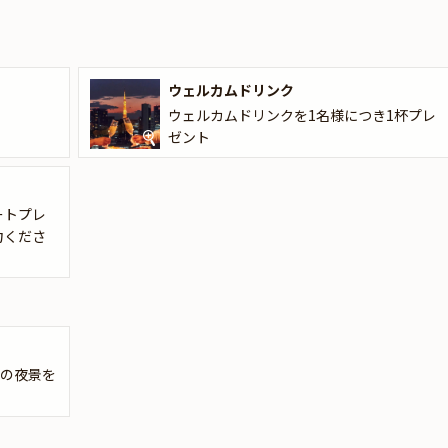
ーズにぴったりな花束・ギフト・カスタマイズ可能なメッセージカード
ドは着席時に、花束やギフトはデザートタイムにご予約主様にお渡し致
ウェルカムドリンク
しくは本ページ中段の「お祝いアイテム」の欄で選んで頂けます。
ウェルカムドリンクを1名様につき1杯プレ
の料理を提供する「しゃぶ禅 銀座クレストン店」で、忘れられない時間
ゼント
ートプレ
力くださ
アの夜景を