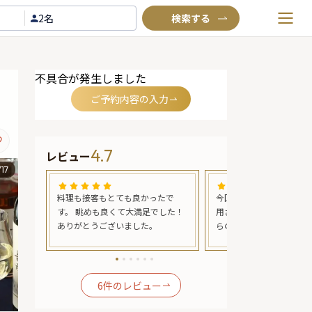
2名
お気に入りプラン
不具合が発生しました
閲覧履歴
リ
ご予約内容の入力
TOP
Annyお祝い体験について
4.7
レビュー
Annyお祝いアイテムについて
/
17
よくあるご質問
く東京タ
料理も接客もとても良かったで
今回は子供同伴のため、
お問い合わせ
きま
す。 眺めも良くて大満足でした！
用させていただきました。
美味し
ありがとうございました。
らの眺めが最高で、料理
めまし
した。 特に東京タワーが
の中の様
色も、美味しい料理も堪
を避
て、またいきたいです。
ちを避
6
件のレビュー
れも
ん。