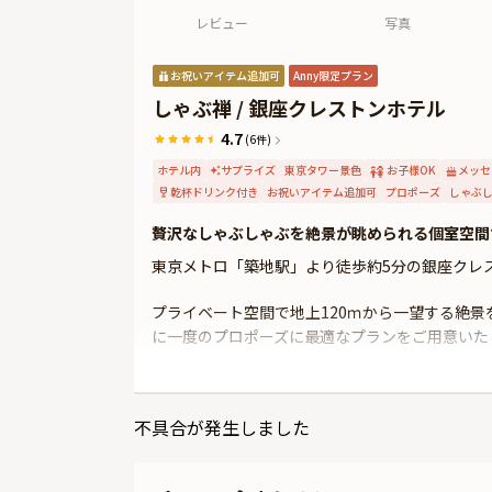
レビュー
写真
お祝いアイテム追加可
Anny限定プラン
しゃぶ禅 / 銀座クレストンホテル
4.7
(6件)
ホテル内
サプライズ
東京タワー景色
お子様OK
メッセ
乾杯ドリンク付き
お祝いアイテム追加可
プロポーズ
しゃぶ
贅沢なしゃぶしゃぶを絶景が眺められる個室空間
東京メトロ「築地駅」より徒歩約5分の銀座クレ
プライベート空間で地上120ｍから一望する絶
に一度のプロポーズに最適なプランをご用意いた
お席は隅田川、勝鬨橋、東京タワー、銀座など東
個室。完全個室なので二人だけの空間で穏やかな
不具合が発生しました
肝心のお食事は、ウェルカムドリンクで乾杯いた
れた豪華コースをお楽しみいただきます。また、