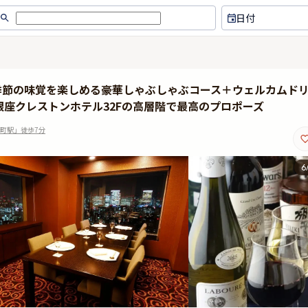
日付
季節の味覚を楽しめる豪華しゃぶしゃぶコース＋ウェルカムド
座クレストンホテル32Fの高層階で最高のプロポーズ
町駅」徒歩7分
6
ちょっと早めの時間にディナーで
32階からの見晴らしは良
お伺いしたところ、夕焼けの空が
ワー、築地、運河も一望で
とても綺麗でした。地元民なので
す。 神戸牛のすき焼きも
見慣れているはずの風景でした
く、ゆったりと食事を楽し
が、うっとり眺めてしまいまし
た。 築地場外市場の砂漠
た。お食事は、サッパリめの赤身
に照りつける強烈な日差し
のお肉が私にはちょうど良かった
け、さらに人混みと入店待
です。ご馳走様でした。暖かいお
けて、会話も弾みます。こ
もてなし、ありがとうございまし
cool な選択かもしれませ