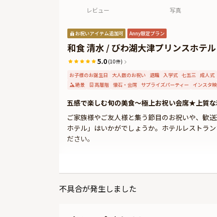
レビュー
写真
お祝いアイテム追加可
Anny限定プラン
和食 清水 / びわ湖大津プリンスホテル
5.0
(10件)
お子様のお誕生日
大人数のお祝い
退職
入学式
七五三
成人式
絶景
高層階
懐石・会席
サプライズパーティー
インスタ映
五感で楽しむ旬の美食〜極上お祝い会席★上質な
ご家族様やご友人様と集う節目のお祝いや、歓送迎
ホテル」はいかがでしょうか。ホテルレストラン
ださい。
びわ湖大津プリンスホテル最上階に位置する「和
は、格別のロケーションです。世界的建築家・丹
みいただけます。気品に満ちた和個室では、落ち
不具合が発生しました
本プランでは、乾杯ドリンク付きの“お祝い会席
ゆったりとしたお席でお楽しみいただきます。大