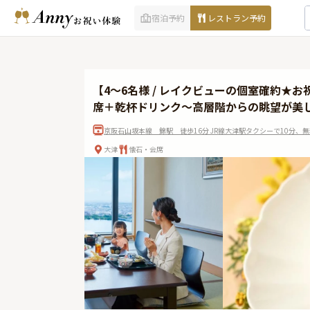
宿泊予約
レストラン予約
【4〜6名様 / レイクビューの個室確約
席＋乾杯ドリンク〜高層階からの眺望が美
京阪石山坂本線 錦駅 徒歩16分 JR線大津駅タクシーで10分、
大津
懐石・会席