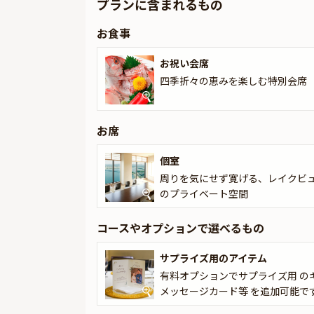
プランに含まれるもの
★祝宴を彩るオプション★
お食事
本プランでは有料オプションで、デザートプレー
意可能です。メッセージカードは着席時に、ギフ
お祝い会席
出にお役立てください。
四季折々の恵みを楽しむ特別会席
お席
個室
周りを気にせず寛げる、レイクビ
のプライベート空間
コースやオプションで選べるもの
サプライズ用のアイテム
有料オプションでサプライズ用 の
メッセージカード等 を追加可能で