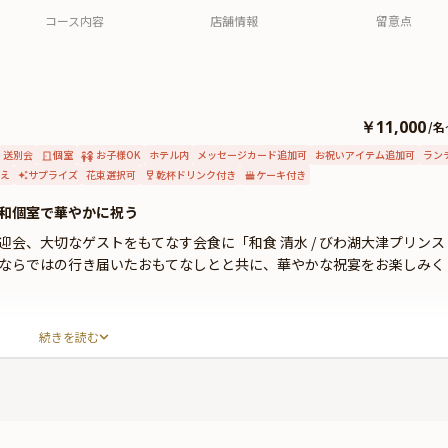
コース内容
店舗情報
留意点
￥11,000
/
名
送別会
個室
お子様OK
ホテル内
メッセージカード追加可
お祝いアイテム追加可
ラン
え
サプライズ
花束選択可
乾杯ドリンク付き
ケーキ付き
和個室で華やかに祝う
会、大切なゲストをもてなす会食に「和食 清水 / びわ湖大津プリンス
ならではの行き届いたおもてなしとと共に、華やかな祝宴をお楽しみく
食 清水」。眼下に広がる雄大な湖景と、空と水が溶け合うような眺望
続きを読む
下健三氏が手掛けた美しい空間からは、四季折々の湖面の表情をお楽し
着いた雰囲気の中、心安らぐ美食のひとときとなることでしょう。
”をご用意。匠の技と厳選食材が織りなす、繊細で美しい料理の数々を、
切な節目の一日を、極上の食体験と共に、心ゆくまでご堪能ください。