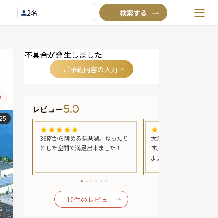
2名
お気に入りプラン
不具合が発生しました
閲覧履歴
ご予約内容の入力
TOP
Annyお祝い体験について
5.0
レビュー
Annyお祝いアイテムについて
25
よくあるご質問
まし
36階から眺める琵琶湖。ゆったり
大津プリンスホテルの中
お問い合わせ
料理も接
とした空間で満足出来ました！
す。 ここからの景色も良
いで大喜
よ。 落ち着いて、ゆっく
行きま
出来ました。 お料理の味
論、接客も良いです。
10
件のレビュー