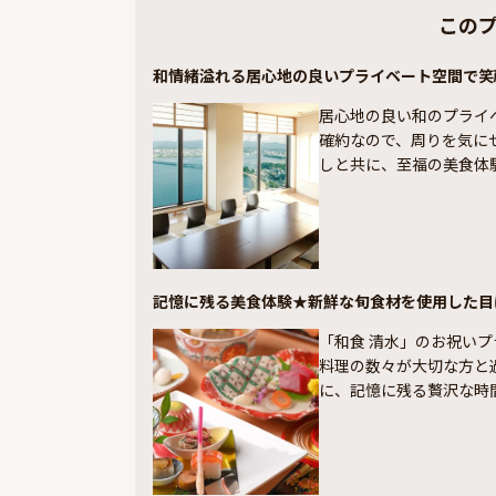
この
和情緒溢れる居心地の良いプライベート空間で笑
居心地の良い和のプライ
確約なので、周りを気に
しと共に、至福の美食体
記憶に残る美食体験★新鮮な旬食材を使用した目
「和食 清水」のお祝い
料理の数々が大切な方と
に、記憶に残る贅沢な時