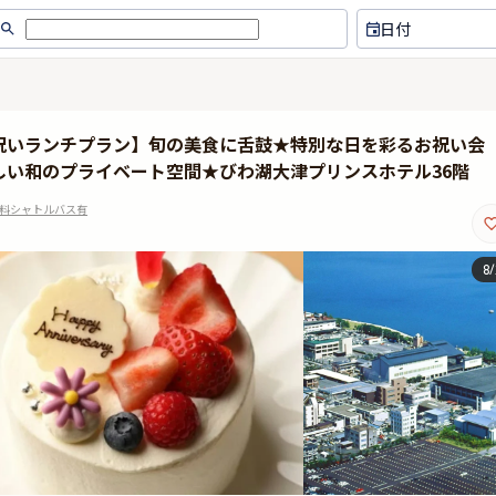
日付
★お祝いランチプラン】旬の美食に舌鼓★特別な日を彩るお祝い会
しい和のプライベート空間★びわ湖大津プリンスホテル36階
無料シャトルバス有
8
/
とても 静かに お食事できて 美味
両親の結婚記念日に招待し
しく いただきました
た。 私は行ってませんが
客も 大変満足だったみた
びでした。 次は私も絶対
す。