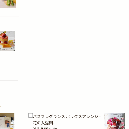
？
バスフレグランス ボックスアレンジ -
花の入浴剤-
￥3,840~