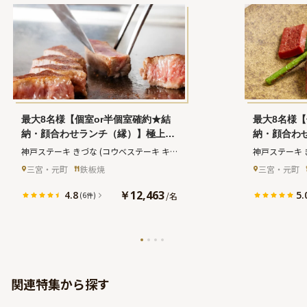
最大8名様【個室or半個室確約★結
最大8名様【
納・顔合わせランチ（縁）】極上黒
納・顔合わ
毛和牛サーロインロース100g＋焼
された神戸
神戸ステーキ きづな
(コウベステーキ キ
神戸ステーキ 
き野菜など全7品+ワンドリンク★三
7品+ワン
ヅナ)
ヅナ)
三宮・元町
鉄板焼
三宮・元町
ノ宮駅徒歩3分の好立地♪家族の絆を
高級ステー
深める
￥12,463
4.8
5.
/
名
(6件)
関連特集から探す