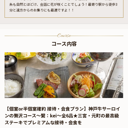
糸も自然とほどけ、会話に花が咲くことでしょう！最寄り駅から徒歩3
分と遠方からのお集りにも最適ですよ！！
Course
コース内容
【個室or半個室確約 接待・会食プラン】神戸牛サーロイ
ンの贅沢コース～繋：kei～全6品★三宮・元町の最高級
ステーキでプレミアムな接待・会食を