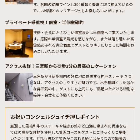
す。各国の銘醸ワインも300種類と豊富に取り揃えているの
で、お料理とのマリアージュもお楽しみいただけます。
プライベート感重視！個室・半個室確約
接待・会食にふさわしい個室または半個室へご案内いたしま
す。窓際の半個室で陽光を感じながら、または落ち着いた高
級感あふれる完全個室でゲストとのゆったりとした時間をお
過ごしいただけます。
アクセス抜群！三宮駅から徒歩3分の最高のロケーション
三宮駅から徒歩圏内の好立地に位置する神戸ステーキ きづ
なは、アクセスのしやすさが魅力です。木を基調とした温か
な雰囲気の中、ゲストにも上司にもご満足いただける特別な
接待・会食をご体験ください。
お祝いコンシェルジュイチ押しポイント
厳選した黒毛和牛のステーキや焼き野菜など山海に恵まれた兵庫なら
ではの豊かな食材を使用した贅沢コースをゲストとごゆっくりご堪能
いただけます。どれも思わず笑みがこぼれる絶品ばかりなので緊張の