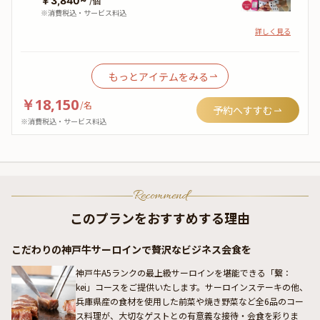
￥3,840~
/個
※消費税込・サービス料込
詳しく見る
もっとアイテムをみる
￥18,150
/
名
予約へすすむ
※消費税込・サービス料込
Recommend
このプランをおすすめする理由
こだわりの神戸牛サーロインで贅沢なビジネス会食を
神戸牛A5ランクの最上級サーロインを堪能できる「繋：
kei」コースをご提供いたします。サーロインステーキの他、
兵庫県産の食材を使用した前菜や焼き野菜など全6品のコー
ス料理が、大切なゲストとの有意義な接待・会食を彩りま