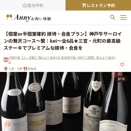
宿泊予約
レストラン予約
お気に入りプラン
【個室or半個室確約 接待・会食プラン】神戸牛サーロイ
お気に入りの登録がありません
ンの贅沢コース～繋：kei～全6品★三宮・元町の最高級
ステーキでプレミアムな接待・会食を
プランの
をクリックすることで
JR神戸線【三ノ宮駅 】西口より徒歩2分 阪急神戸線【神戸三宮駅】東口より徒歩2
お気に入りに追加できます。
分
三宮・元町
鉄板焼
閲覧履歴
6
/
16
閲覧履歴はありません
過去に見たお店が最大10件まで表示されます。
10件を超えると、古いものから順に削除されます。
TOP
Annyお祝い体験について
Annyお祝いアイテムについて