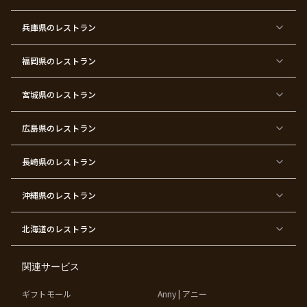
ズ
次
ー
ン
パ
会
ス
パ
ー
デ
ー
兵庫県
のレストラン
テ
ー
テ
ィ
ィ
ー
ー
福岡県
のレストラン
東
東
東
東
東
東京
東
東
京
京
京
京
京
都×
京
京
都
都
都
都
都
顔合
都
都
宮城県
×
のレストラン
×
×
×
×
わ
×
×
ベ
フ
結
お
お
せ・
ウ
デ
ビ
ァ
婚
食
宮
結納
ェ
ー
ー
ー
祝
い
参
デ
ト
シ
ス
い
初
り
ィ
広島県
のレストラン
ャ
ト
パ
め
ン
ワ
バ
ー
グ
ー
ー
テ
パ
ス
ィ
ー
長崎県
のレストラン
デ
ー
テ
ー
ィ
ー
沖縄県
のレストラン
東
東
東
東
京
京
京
京
都
都
都
都
北海道
のレストラン
×
×
×
×
お
大
歓
同
子
人
迎
窓
様
数
会
会
の
の
関連サービス
お
お
誕
祝
生
い
ギフトモール
Anny | アニー
日