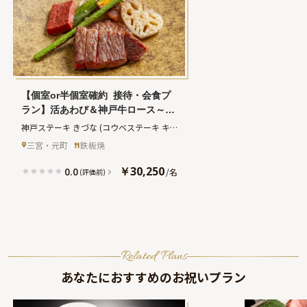
【個室or半個室確約  接待・会食プ
ラン】活あわび＆神戸牛ロース～
絆：kizuna～全7品★三宮・元町で
神戸ステーキ きづな
(コウベステーキ キ
高級食材を堪能する至福のビジネス
ヅナ)
三宮・元町
鉄板焼
会食
￥30,250
0.0
/
名
(評価前)
Related Plans
あなたにおすすめのお祝いプラン