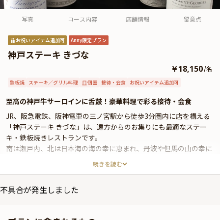
よくあるご質問
写真
コース内容
店舗情報
留意点
お問い合わせ
お祝いアイテム追加可
Anny限定プラン
神戸ステーキ きづな
￥18,150
/
名
鉄板焼
ステーキ／グリル料理
個室
接待・会食
お祝いアイテム追加可
至高の神戸牛サーロインに舌鼓！豪華料理で彩る接待・会食
JR、阪急電鉄、阪神電車の三ノ宮駅から徒歩3分圏内に店を構える
「神戸ステーキ きづな」は、遠方からのお集りにも最適なステー
キ・鉄板焼きレストランです。
南は瀬戸内、北は日本海の海の幸に恵まれ、丹波や但馬の山の幸に
も恵まれた美味しい食材の宝庫『兵庫』の土地との結びつきを大切
続きを読む
にしたお料理をご提供いたします。
不具合が発生しました
大切なビジネス会食にふさわしい個室または半個室へご案内いたし
ます。木を基調とした柔らかく落ち着いた大人の雰囲気の中でリラ
ックスしながらゲストとごゆっくりご歓談いただけます。