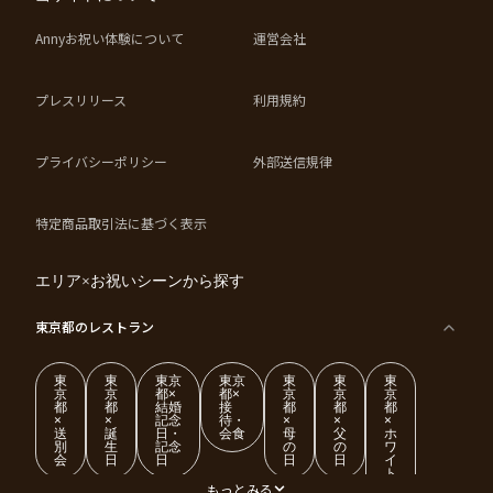
Annyお祝い体験について
運営会社
プレスリリース
利用規約
プライバシーポリシー
外部送信規律
特定商品取引法に基づく表示
エリア×お祝いシーンから探す
東京都
のレストラン
東
東
東京
東京
東
東
東
京
京
都×
都×
京
京
京
都
都
結婚
接
都
都
都
×
×
記念
待・
×
×
×
送
誕
日・
会食
母
父
ホ
別
生
記念
の
の
ワ
会
日
日
日
日
イ
ト
デ
もっとみる