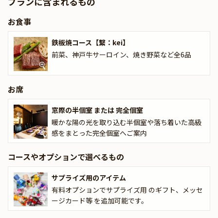
プランに含まれるもの
【繋：kei】コースは、兵庫県の名産を使用した前菜、最高級の神
お食事
戸牛サーロインステーキ、焼き野菜など全6品を堪能することがで
きます。300種類と豊富な各国の銘醸ワインも取り揃えているの
鉄板焼コース【繋：kei】
で、ワイン好きのゲストに喜ばれること間違いありません。是非ご
前菜、神戸牛サーロイン、焼き野菜など全6品
一緒にお楽しみください。
兵庫県が誇る食材の旨味を凝縮した贅沢なコースで、会話に花咲く
和やかな接待・会食をお過ごしください。
お席
窓際の半個室 または 完全個室
暖かな陽の光を取り込む半個室や落ち着いた高級
感をまとった完全個室へご案内
コースやオプションで選べるもの
サプライズ用のアイテム
有料オプションでサプライズ用 のギフト、メッセ
ージカード等 を追加可能です。