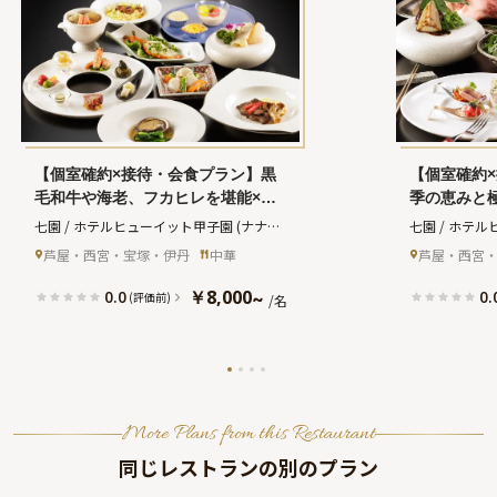
【個室確約×接待・会食プラン】黒
【個室確約
毛和牛や海老、フカヒレを堪能×選
季の恵みと
べる珠玉の中国料理コース★乾杯ド
る贅沢鉄板
七園 / ホテルヒューイット甲子園
(ナナエ
七園 / ホテ
リンクつき★ホテルヒューイット甲
ク付き★美
ン ホテルヒューイットコウシエン)
ン ホテルヒュ
芦屋・西宮・宝塚・伊丹
中華
芦屋・西宮
子園で叶える優雅なひととき
をホテルヒ
￥8,000
0.0
0.
~
(評価前)
/名
More Plans from this Restaurant
同じレストランの別のプラン