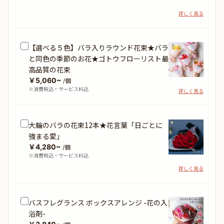
詳しく見る
【選べる５色】バラ入りラウンド花束★バラ
と同色の季節のお花★ゴトウフローリスト最
高品質の花束
￥5,060~
/個
※消費税込・サービス料込
詳しく見る
大輪のバラの花束12本★花言葉「日ごとに
強まる愛」
￥4,280~
/個
※消費税込・サービス料込
詳しく見る
バスフレグランス ボックスアレンジ -花の入
浴剤-