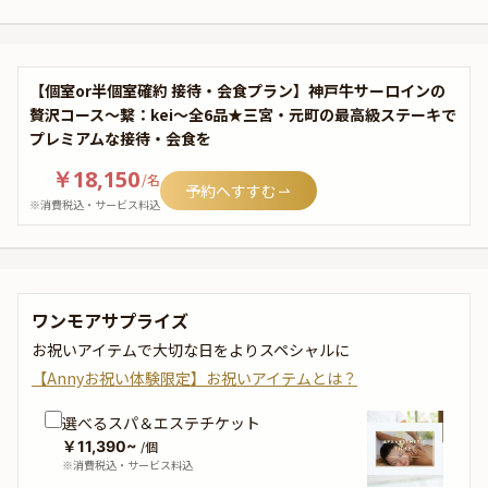
【個室or半個室確約 接待・会食プラン】神戸牛サーロインの
贅沢コース～繋：kei～全6品★三宮・元町の最高級ステーキで
プレミアムな接待・会食を
￥18,150
/
名
予約へすすむ
※消費税込・サービス料込
ワンモアサプライズ
お祝いアイテムで大切な日をよりスペシャルに
【Annyお祝い体験限定】お祝いアイテムとは？
選べるスパ＆エステチケット
￥11,390~
/個
※消費税込・サービス料込