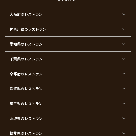
ー
東
東
東
東
東
東
東
東
大阪府
のレストラン
京
京
京
京
京
京
京
京
都
都
都
都
都
都
都
都
×
×
×
×
×
×
×
×
ク
金
銀
プ
女
米
古
還
神奈川県
のレストラン
リ
婚
婚
ロ
子
寿
希
暦
ス
式
式
ポ
会
マ
ー
ス
ズ
愛知県
のレストラン
東
東
東
東
東
東
東
東
京
京
京
京
京
京
京
京
千葉県
都
のレストラン
都
都
都
都
都
都
都
×
×
×
×
×
×
×
×
バ
七
婚
成
ク
内
退
卒
レ
五
約
人
リ
定
職
業
ン
三
式
ス
祝
式
京都府
のレストラン
タ
マ
い
イ
ス
ン
パ
ー
滋賀県
のレストラン
テ
ィ
ー
埼玉県
のレストラン
東
東
東
東
東
東
東
東
京
京
京
京
京
京
京
京
都
都
都
都
都
都
都
都
茨城県
のレストラン
×
×
×
×
×
×
×
×
サ
忘
結
入
長
ハ
ハ
入
プ
年
婚
学
寿
ー
ロ
園
ラ
会
式
式
フ
ウ
式
福井県
のレストラン
イ
二
バ
ィ