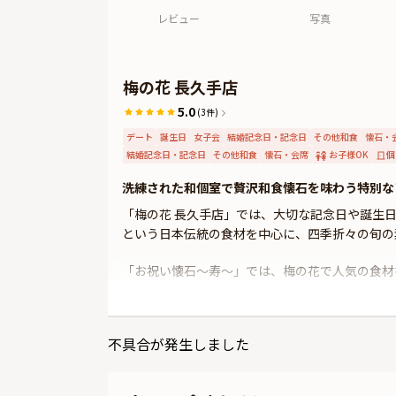
レビュー
写真
梅の花 長久手店
5.0
(3件)
デート
誕生日
女子会
結婚記念日・記念日
その他和食
懐石・
結婚記念日・記念日
その他和食
懐石・会席
お子様OK
個
洗練された和個室で贅沢和食懐石を味わう特別な
「梅の花 長久手店」では、大切な記念日や誕生
という日本伝統の食材を中心に、四季折々の旬の
「お祝い懐石～寿～」では、梅の花で人気の食材
モダンな中にも和の粋を感じるプライベート空間
不具合が発生しました