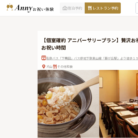
宿泊予約
レストラン予約
【個室確約 アニバーサリープラン】贅沢
お祝い時間
名鉄バス「下鴨田」バス停地下鉄東山線「藤が丘駅」より徒歩１５
犬山
その他和食