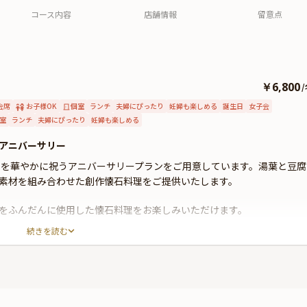
コース内容
店舗情報
留意点
￥6,800
/
会席
お子様OK
個室
ランチ
夫婦にぴったり
妊婦も楽しめる
誕生日
女子会
室
ランチ
夫婦にぴったり
妊婦も楽しめる
アニバーサリー
日を華やかに祝うアニバーサリープランをご用意しています。湯葉と豆腐
素材を組み合わせた創作懐石料理をご提供いたします。
をふんだんに使用した懐石料理をお楽しみいただけます。
続きを読む
で、いつまでも思い出に残る特別なひとときをお過ごしください。