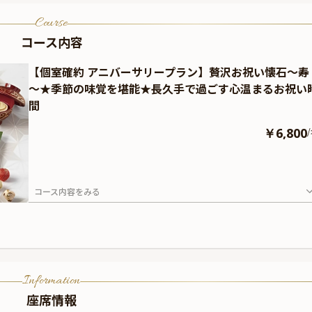
Course
コース内容
【個室確約 アニバーサリープラン】贅沢お祝い懐石～寿
～★季節の味覚を堪能★長久手で過ごす心温まるお祝い
間
￥6,800
/
コース内容をみる
Information
座席情報