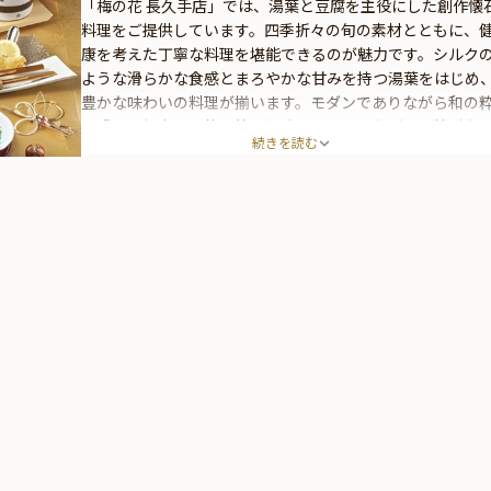
「梅の花 長久手店」では、湯葉と豆腐を主役にした創作懐
料理をご提供しています。四季折々の旬の素材とともに、
康を考えた丁寧な料理を堪能できるのが魅力です。シルク
ような滑らかな食感とまろやかな甘みを持つ湯葉をはじめ
豊かな味わいの料理が揃います。モダンでありながら和の
を感じる個室で、落ち着いた時間を過ごしながら、特別な
続きを読む
とときを演出いたします。記念日のお祝いやお顔合わせ、
待など様々なシーンでのご利用に最適です。