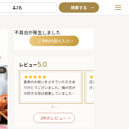
2名
お気に入りプラン
不具合が発生しました
閲覧履歴
ご予約内容の入力
TOP
Annyお祝い体験について
5.0
レビュー
Annyお祝いアイテムについて
20
よくあるご質問
。予約
喜寿のお祝いをさせていただきあ
広い個室でゆったりとお
お問い合わせ
間での個
りがとうございました。梅の花が
きました。
能。若
大好きな母は感激していました。
した。
お料理も美味しく写真のサービス
もしていただき本当に良い時間を
家族で過ごすことができました。
また何かある時にはぜひ利用させ
3
件のレビュー
ていただきます。