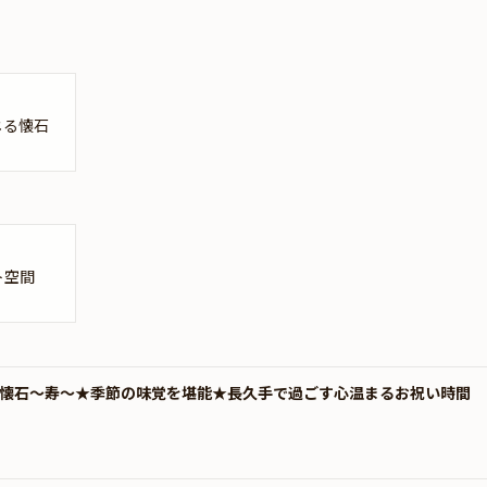
じる懐石
ト空間
い懐石～寿～★季節の味覚を堪能★長久手で過ごす心温まるお祝い時間