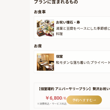
プランに含まれるもの
お食事
お祝い懐石・寿
湯葉と豆腐をベースにした季節感
料理
お席
個室
和モダンな落ち着いたプライベー
【個室確約 アニバーサリープラン】贅沢お祝
￥6,800
/
名
予約へすすむ
※消費税込・サービス料込