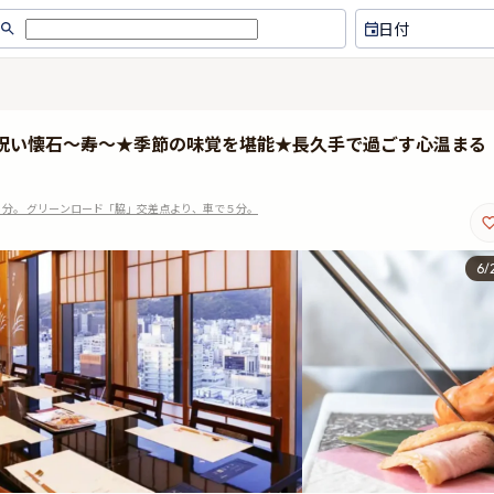
日付
お祝い懐石～寿～★季節の味覚を堪能★長久手で過ごす心温まる
分。 グリーンロード「脇」交差点より、車で５分。
6
/
広い個室でゆったりとお食事がで
妻の誕生日で利用しました
きました。
して懐石にて贅沢を。2時
室でゆっくりと食事して堪
い男の方が接待してくれま
😀