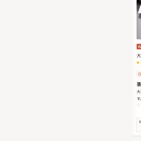
A
大
落
大
す
お
は
店
0
大
い
さ