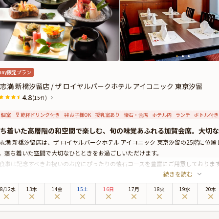
nny限定プラン
志満 新橋汐留店 / ザ ロイヤルパークホテル アイコニック 東京汐留
4.8
(15件)
個室
乾杯ドリンク付き
お子様OK
授乳室あり
懐石・会席
ホテル内
ランチ
ボトル付き
ち着いた高層階の和空間で楽しむ、旬の味覚あふれる加賀会席。大切な
志満 新橋汐留店は、ザ ロイヤルパークホテル アイコニック 東京汐留の25階に
。落ち着いた空間で大切なひとときをお過ごしいただけます。
食事は記念すべきお祝いのお席にぴったりの懐石コースを豊富にご用意しておりま
続きを読む
、お祝いの席に彩りを添えます。
舗はJR新橋駅や都営大江戸線・汐留駅からのアクセスも良く、皆様でお越しいただ
8
/
12
水
13木
14金
15土
16日
17月
18火
19水
20木
きな窓付きの個室をご用意。また、Anny限定で個室料金を無料とさせて頂きます
。
らに本プランではお食事前に、乾杯ドリンク（福コース・寿コース）、または厳選