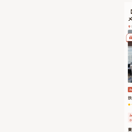
ゼ
格
だ
A
鉄
ホ
東