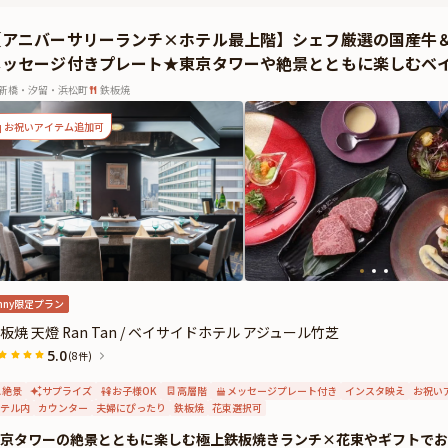
ントいたします。是非乾杯の鐘を奏でて、素敵なお食事の始まりをお祝いください
【アニバーサリーランチ×ホテル最上階】シェフ厳選の国産牛
式あるおもてなしと心温まる料理で、特別な一日を記憶に残るものに。大志満 新
メッセージ付きプレート★東京タワーや絶景とともに楽しむベ
さい。
新橋・汐留・浜松町
鉄板焼
お祝いアイテム追加可
nny限定プラン
板焼 天燈 Ran Tan / ベイサイドホテル アジュール竹芝
5.0
(8件)
絶景
サプライズ
お子様OK
高層階
メッセージプレート付き
インスタ映え
お祝い
テル内
カウンター
夫婦にぴったり
鉄板焼
花束選択可
京タワーの絶景とともに楽しむ極上鉄板焼きランチ×花束やギフトでお