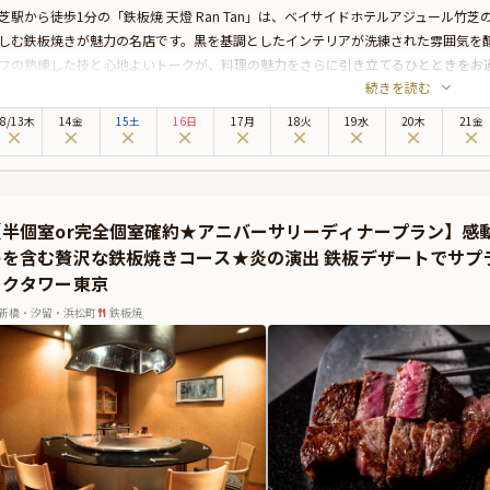
芝駅から徒歩1分の「鉄板焼 天燈 Ran Tan」は、ベイサイドホテルアジュール
しむ鉄板焼きが魅力の名店です。黒を基調としたインテリアが洗練された雰囲気を
フの熟練した技と心地よいトークが、料理の魅力をさらに引き立てるひとときをお
続きを読む
ンチプランでは、厳選した国産牛ロースステーキと活蝦夷アワビを使用した鉄板焼
ーマンスは臨場感にあふれ、香ばしい音や香りが食欲をそそります。鉄板の上で丁
8
/
13
木
14金
15土
16日
17月
18火
19水
20木
21金
がる極上の幸せを、大切な方とともにお楽しみください。
会の喧騒を忘れさせる絶景とともに、メッセージ付きプレートでサプライズ。大切
いにふさわしい優雅な時間を、「鉄板焼 天燈 Ran Tan」でご体験ください。
席はテーブル席またはカウンター席へご案内いたします。
【半個室or完全個室確約★アニバーサリーディナープラン】感
らに本プランでは、有料オプションでアニバーサリーにぴったりな花束・ギフト・
キを含む贅沢な鉄板焼きコース★炎の演出 鉄板デザートでサプ
。詳しくは、本ページ中段の「お祝いアイテム」の欄でお選び頂けます。
ークタワー東京
新橋・汐留・浜松町
鉄板焼