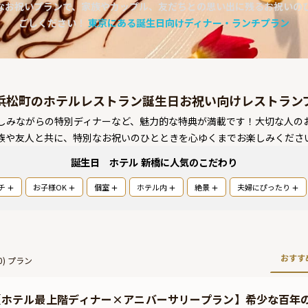
なお祝いプランで、家族やカップル、友だちとの思い出に残るお祝いの
ごしください！
東京にある誕生日向けディナー・ランチプラン
浜松町のホテルレストラン誕生日お祝い向けレストラン
しみながらの特別ディナーなど、魅力的な特典が満載です！大切な人の
族や友人と共に、特別なお祝いのひとときを心ゆくまでお楽しみくださ
誕生日 ホテル 新橋
に人気のこだわり
チ
お子様OK
個室
ホテル内
絶景
夫婦にぴったり
おすす
0
) プラン
【ホテル最上階ディナー×アニバーサリープラン】希少な百年