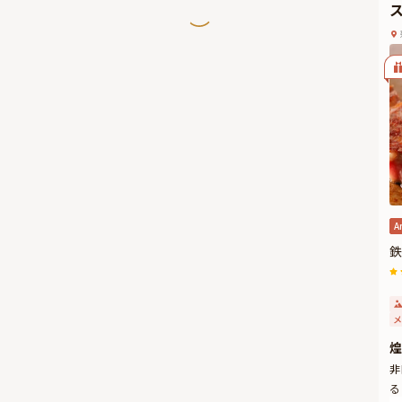
A
鉄
メ
煌
非
る