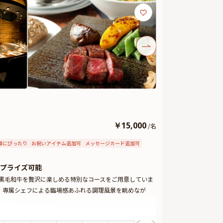
￥
15,000
/
名
婦にぴったり
お祝いアイテム追加可
メッセージカード追加可
プライズ可能
特選黒毛和牛を贅沢に楽しめる特別なコースをご用意していま
、専属シェフによる臨場感あふれる調理風景を眺めなが
 ¥15,000