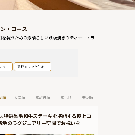
ラン・コース
日を祝うための素晴らしい鉄板焼きのディナー・ラ
たり
乾杯ドリンク付き
め順
人気順
高評価順
高い順
安い順
たは特選黒毛和牛ステーキを堪能する極上コ
新地のラグジュアリー空間でお祝いを