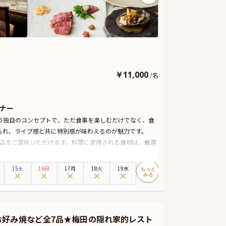
￥
11,000
/
名
ナー
う独自のコンセプトで、ただ食事を楽しむだけでなく、食
られ、ライブ感と共に特別感が味わえるのが魅力です。
8品をご賞味いただけます。料理に使用される食材は、厳選
じっくりと焼き上げられ、旨味が凝縮された一品に仕上が
15土
16日
17月
18火
19水
が魅力。
お好み焼など全7品★梅田の隠れ家的レスト
でしょう。特別な日には、この隠れ家的な空間で、贅沢な