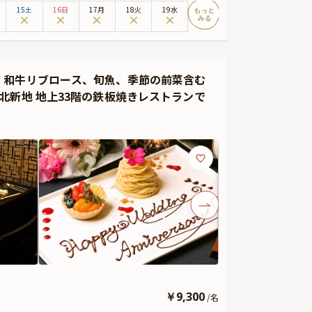
み焼が主役。活あわびや国産黒毛和牛など、贅沢な素材を
15土
16日
17月
18火
19水
堪能しながら、心に残る特別な夜をお楽しみください。
】和牛リブロース、旬魚、季節の前菜含む
北新地 地上33階の鉄板焼きレストランで
￥
9,300
/
名