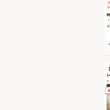
お
特
「
す
ら
特
①
0
②
シ
ご
さ
こ
北
気