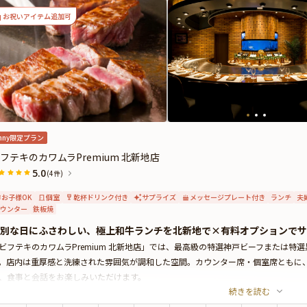
お祝いアイテム追加可
nny限定プラン
フテキのカワムラPremium 北新地店
5.0
(4件)
お子様OK
個室
乾杯ドリンク付き
サプライズ
メッセージプレート付き
ランチ
夫
ウンター
鉄板焼
別な日にふさわしい、極上和牛ランチを北新地で×有料オプションでサ
ビフテキのカワムラPremium 北新地店」では、最高級の特選神戸ビーフまたは
。店内は重厚感と洗練された雰囲気が調和した空間。カウンター席・個室席ともに
、食事と会話をお楽しみいただけます。
続きを読む
別な日にふさわしい本プランは、下記2コースよりご選択可能です。
【特選黒毛和牛100g特別コース】メインのロースorヘレステーキや海鮮鉄板焼きを堪能