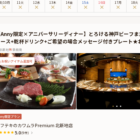
8
/
10
月
11火
12水
13木
14金
15土
16日
17月
18火
【特選神戸ビーフ100g特別コース】メインの特選神戸ビーフロースステーキや海鮮鉄板
ェフの絶妙な火入れが引き出す肉の香りと、芳醇な味わいはまさに至福の瞬間。ワ
希望の場合は無料でメッセージ付きプレートもセットに。
らに本プランでは、有料オプションで、アニバーサリーにぴったりな花束・ギフト
【Anny限定×アニバーサリーディナー】とろける神戸ビーフ
とが出来ます。詳しくは本ページ中段の「お祝いアイテム」の欄で、ご選択頂けま
コース+乾杯ドリンク+ご希望の場合メッセージ付きプレート★
新地駅から徒歩1分という好立地にありながら、店内に足を踏み入れると別世界の
に包まれながら、大切な人と特別なひとときをお過ごしください。
北新地
鉄板焼
お祝いアイテム追加可
nny限定プラン
フテキのカワムラPremium 北新地店
5.0
(9件)