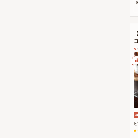
0
②
シ
ご
さ
こ
北
気
A
ビ