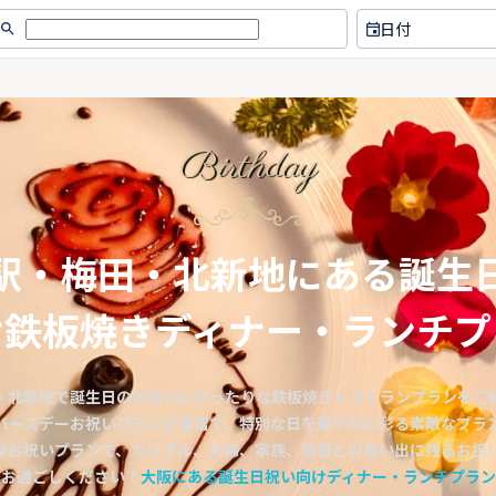
日付
Birthday
駅・梅田・北新地にある誕生
け鉄板焼きディナー・ランチプ
・北新地で誕生日のお祝いにぴったりな鉄板焼きレストランプランをご
バースデーお祝いプランが豊富で、特別な日を華やかに彩る素敵なプラ
なお祝いプランで、カップル、夫婦、家族、同僚との思い出に残るお祝
お過ごしください！
大阪にある誕生日祝い向けディナー・ランチプラン