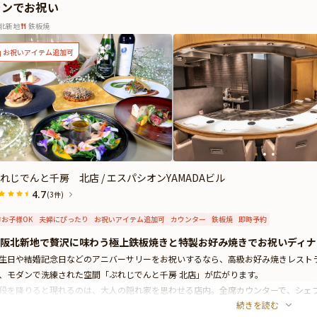
ランでお祝い
とときを過ごしてみてはいかがでしょうか。
北新地
鉄板焼
お祝いアイテム追加可
れじでんと千房 北店 / エスパシオンYAMADAビル
4.7
(3件)
お子様OK
夫婦にぴったり
お祝いアイテム追加可
カウンター
鉄板焼
即時予約
阪北新地で贅沢に味わう極上鉄板焼きと特製お好み焼きでお祝いディナ
生日や結婚記念日などのアニバーサリーをお祝いするなら、高級お好み焼きレスト
、モダンで洗練された空間「ぷれじでんと千房 北店」が広がります。
段を降りると現れるのは、大人の隠れ家を思わせる店内。全席カウンターで、シェ
続きを読む
います。落ち着いた色調で統一された店内は高級感が漂い、大切な方と過ごすのに