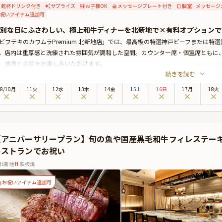
乾杯ドリンク付き
サプライズ
お子様OK
メッセージプレート付き
個室
メッセージ
祝いアイテム追加可
別な日にふさわしい、極上和牛ディナーを北新地で×有料オプションで
ビフテキのカワムラPremium 北新地店」では、最高級の特選神戸ビーフまたは
。店内は重厚感と洗練された雰囲気が調和した空間。カウンター席・個室席ともに
、食事と会話をお楽しみいただけます。
続きを読む
別な日にふさわしい本プランは、下記2コースよりご選択可能です。
【特選黒毛和牛100g特別コース】メインのロースorヘレステーキや海鮮鉄板焼きを堪能
8
/
10
月
11火
12水
13木
14金
15土
16日
17月
18火
【特選神戸ビーフ100g特別コース】メインの特選神戸ビーフロースステーキや海鮮鉄板
ェフの絶妙な火入れが引き出す肉の香りと、芳醇な味わいはまさに至福の瞬間。ワ
希望の場合は無料でメッセージ付きプレートもセットに。
らに本プランでは、有料オプションで、アニバーサリーにぴったりな花束・ギフト
【アニバーサリープラン】旬の魚や国産黒毛和牛フィレステー
とが出来ます。詳しくは本ページ中段の「お祝いアイテム」の欄で、ご選択頂けま
レストランでお祝い
新地駅から徒歩1分という好立地にありながら、店内に足を踏み入れると別世界の
に包まれながら、大切な人と特別なひとときをお過ごしください。
北新地
鉄板焼
お祝いアイテム追加可