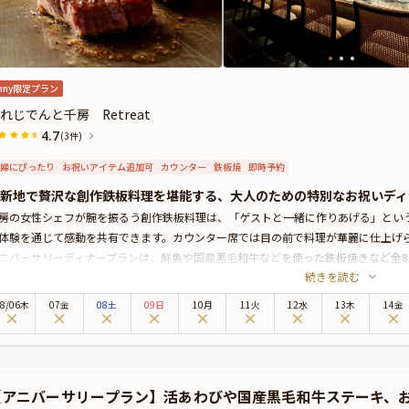
nny限定プラン
れじでんと千房 Retreat
4.7
(3件)
婦にぴったり
お祝いアイテム追加可
カウンター
鉄板焼
即時予約
新地で贅沢な創作鉄板料理を堪能する、大人のための特別なお祝いディ
房の女性シェフが腕を振るう創作鉄板料理は、「ゲストと一緒に作りあげる」とい
体験を通じて感動を共有できます。カウンター席では目の前で料理が華麗に仕上げ
ニバーサリーディナープランは、鮮魚や国産黒毛和牛などを使った鉄板焼きなど全
続きを読む
れた産地直送の最高級のものばかり。特に和牛は食べごろを見計らい、鉄板の上で
ます。
8
/
06
木
07金
08土
09日
10月
11火
12水
13木
14金
後には、心と体をゆるめる特別な一杯を。
少なインドネシア産「コピ・ルアクコーヒー」は、まろやかな口当たりと深いコク
方、「椿茶」はノンカフェインでほんのり甘く、体にやさしい自然の味わい。
好みで、贅沢なひとときをお選びいただけます。
【アニバーサリープラン】活あわびや国産黒毛和牛ステーキ、
日常を体感できるディナーは、大切な人と祝うアニバーサリーに最適な選択となる