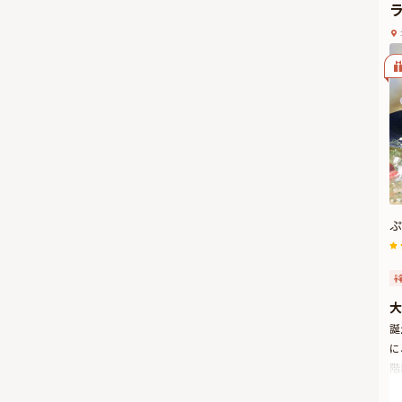
ひ
ぷ
大
誕
に
階
て