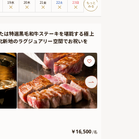
19水
20木
21金
22土
23日
焼きを堪能 ¥25,000
インとのマリアージュもたまりません。乾杯ドリンクや、
・カスタマイズ可能なメッセージカードなどをお付けする
または特選黒毛和牛ステーキを堪能する極上
す。
北新地のラグジュアリー空間でお祝いを
ような静寂と優雅な時間が流れます。ラグジュアリーな雰囲
￥
16,500
/
名