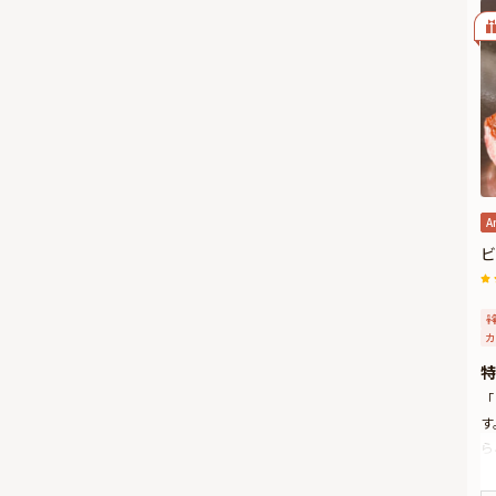
A
ビ
カ
特
「
す
ら
特
①