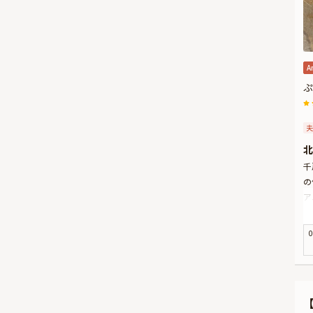
A
ぷ
夫
北
千
の
ア
さ
り
0
食
希
一
お
非