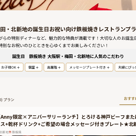
田・北新地の誕生日お祝い向け鉄板焼きレストランプ
がらの特別ディナーなど、魅力的な特典が満載です！大切な人のお誕生
特別なお祝いのひとときを心ゆくまでお楽しみください！
誕生日 鉄板焼き 大阪駅・梅田・北新地
に人気のこだわり
お子様OK
個室
高層階
メッセージプレート付き
夫婦にぴっ
おすす
0
) プラン
【Anny限定×アニバーサリーランチ】とろける神戸ビーフま
ース+乾杯ドリンク+ご希望の場合メッセージ付きプレート★北
北新地
鉄板焼