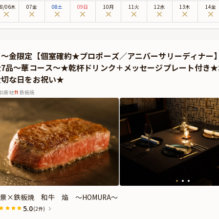
ニバーサリープランで味わえるディナーは、厳選された食材を用いた鉄板焼とお好
8
/
06
木
07金
08土
09日
10月
11火
12水
13木
14金
ェフが目の前で焼き上げ、その香りと音が食欲をそそります。大阪ならではの味を
月～金限定【個室確約★プロポーズ／アニバーサリーディナー
全7品〜華コース〜★乾杯ドリンク＋メッセージプレート付き★
大切な日をお祝い★
北新地
鉄板焼
景×鉄板焼 和牛 焔 ～HOMURA～
5.0
(2件)