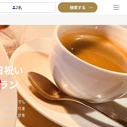
2名
お気に入りプラン
閲覧履歴
TOP
Annyお祝い体験について
Annyお祝いアイテムについて
日祝い
よくあるご質問
ラン
お問い合わせ
紹介！ここでし
ンが見つかりま
いのひとときを