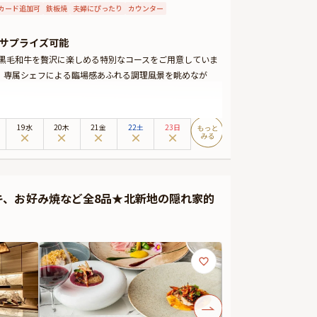
カード追加可
鉄板焼
夫婦にぴったり
カウンター
サプライズ可能
特選黒毛和牛を贅沢に楽しめる特別なコースをご用意していま
、専属シェフによる臨場感あふれる調理風景を眺めなが
 ¥16,500
19水
20木
21金
22土
23日
焼きを堪能 ¥27,500
インとのマリアージュもたまりません。乾杯ドリンクや、
・カスタマイズ可能なメッセージカードなどをお付けする
キ、お好み焼など全8品★北新地の隠れ家的
す。
ような静寂と優雅な時間が流れます。ラグジュアリーな雰囲