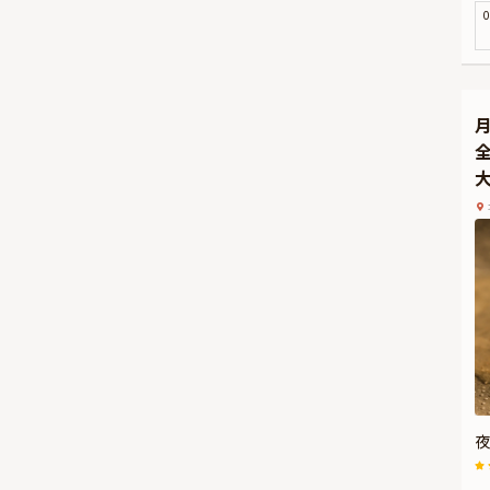
ア
0
シ
夜