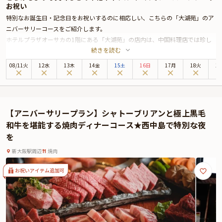
お祝い
特別なお誕生日・記念日をお祝いするのに相応しい、こちらの「大湖苑」のア
ニバーサリーコースをご紹介します。
ホテルプラザオーサカの1階にある「大湖苑」の店内は、中国料理店では珍し
続きを読む
いウッドテイストの落ち着いた雰囲気。
お席はゆったりと広めに作られたテーブル席や、カーテンで区切られるムード
08
/
11
火
12水
13木
14金
15土
16日
17月
18火
1
漂う円卓の半個室席があり、それぞれの場面に合ったお席に案内してくれま
す。
コースの内容はイセエビやフカヒレ、和牛を贅沢に盛り込んだ豪華本格中華の
フルコース。
【アニバーサリープラン】シャトーブリアンと極上黒毛
特別な日に喜んでもらえること間違いなしのシェフ渾身の絶品メニューばかり
和牛を堪能する焼肉ディナーコース★西中島で特別な夜
です。
を
また、本コースでは、乾杯シャンパン(ソフトドリンクもございます)とホール
ケーキを特別にプレゼント。
新大阪駅周辺
焼肉
大切な方とのお祝いの日にぜひご利用いただきたいコースになっています。
☆本プランでは、有料オプションで、アニバーサリーにぴったりな花束・ギフ
お祝いアイテム追加可
ト・カスタマイズ可能なメッセージカードなどをお付けすることが出来ます。
メッセージカードは着席時に、花束やギフトはデザートタイムにご予約主様に
お渡し致しますので、サプライズにお役立てください。詳しくは本ページ中段
の「お祝いアイテム」の欄で、お選びいただけます。