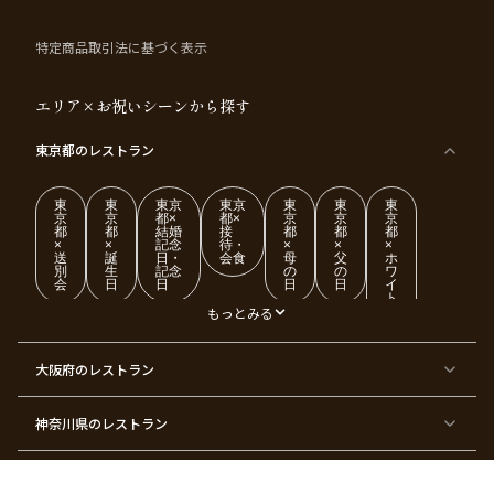
特定商品取引法に基づく表示
エリア×お祝いシーンから探す
東京都
のレストラン
東
東
東京
東京
東
東
東
京
京
都×
都×
京
京
京
都
都
結婚
接
都
都
都
×
×
記念
待・
×
×
×
送
誕
日・
会食
母
父
ホ
別
生
記念
の
の
ワ
会
日
日
日
日
イ
ト
デ
もっとみる
ー
東
東
東
東
東
東
東
東
大阪府
のレストラン
京
京
京
京
京
京
京
京
都
都
都
都
都
都
都
都
×
×
×
×
×
×
×
×
ク
金
銀
プ
女
米
古
還
神奈川県
のレストラン
リ
婚
婚
ロ
子
寿
希
暦
ス
式
式
ポ
会
マ
ー
ス
ズ
愛知県
のレストラン