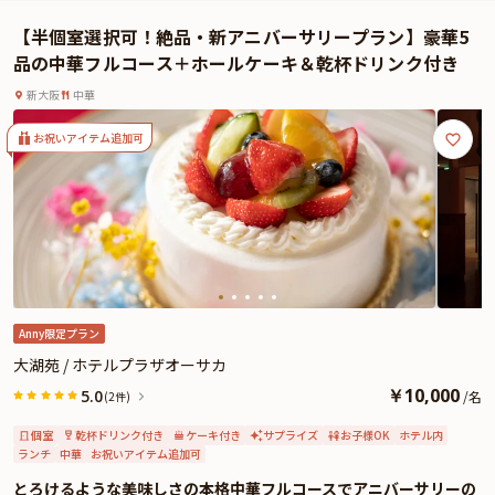
【半個室選択可！絶品・新アニバーサリープラン】豪華5
品の中華フルコース＋ホールケーキ＆乾杯ドリンク付き
新大阪
中華
お祝いアイテム追加可
Anny限定プラン
大湖苑 / ホテルプラザオーサカ
￥
10,000
5.0
/
名
(2件)
個室
乾杯ドリンク付き
ケーキ付き
サプライズ
お子様OK
ホテル内
ランチ
中華
お祝いアイテム追加可
とろけるような美味しさの本格中華フルコースでアニバーサリーの