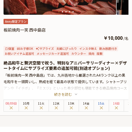
Anny限定プラン
板前焼肉一笑 西中島店
￥
10,000
/
名
個室
お子様OK
サプライズ
夫婦にぴったり
インスタ映え
飲み放題付き
お祝いアイテム追加可
メッセージカード追加可
カウンター
焼肉
座敷
絶品和牛と贅沢空間で祝う、特別なアニバーサリーディナー×デザ
ートタイムにサプライズ要素の追加可能(別途オプション)
「板前焼肉一笑 西中島店」では、九州各地から厳選されたA4ランク以上の黒
毛和牛を一頭買いし、熟成を経て最高の状態で提供しています。シャトーブリ
アンや『イチボ』、『ミスジ』といった希少部位も堪能できる絶品焼肉コース
続きを読む
は、肉本来の旨味を引き出すため、注文を受けてから切り分けられ、目の前で
職人が手際よくさばく姿も楽しめます。
08
/
09
日
10月
11火
12水
13木
14金
15土
16日
1
また、追加料金(＋5,500円)で目でも楽しい【数量限定のオリジナル肉ケーキ】
をご利用いただけます。追加オプションの「肉ケーキ」を追加してご予約くだ
さいませ。
店内は、落ち着いたモダン和の空間で、掘りごたつ式の個室または、職人の技