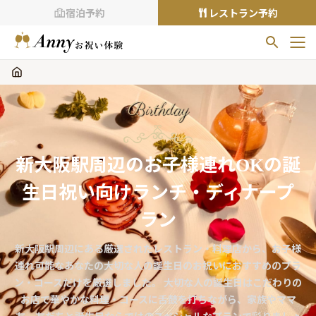
宿泊予約
レストラン予約
お気に入りプラン
お気に入りの登録がありません
Birthday
プランの
をクリックすることで
お気に入りに追加できます。
新大阪駅周辺のお子様連れOKの誕
閲覧履歴
生日祝い向けランチ・ディナープ
閲覧履歴はありません
過去に見たお店が最大10件まで表示されます。
ラン
10件を超えると、古いものから順に削除されます。
新大阪駅周辺にある厳選されたレストラン・料理店から、お子様
TOP
連れ可能なあなたの大切な人の誕生日のお祝いにおすすめのプラ
Annyお祝い体験について
ン・コースだけを厳選しました。 大切な人の誕生日はこだわりの
お店で華やかな料理・コースに舌鼓を打ちながら、家族やママ
Annyお祝いアイテムについて