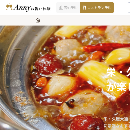
宿泊予約
レストラン予約
栄・
が楽
栄・久屋大通
に最適なおす