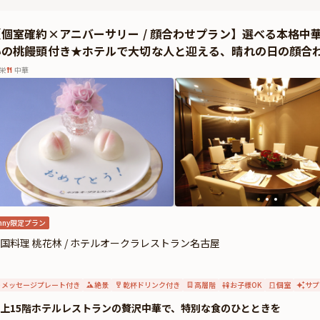
らに、顔合わせにふさわしい特典として、ワンドリンクや縁起の良い桃饅頭、写真
出に残るひとときをお届けします。
【個室確約×アニバーサリー / 顔合わせプラン】選べる本格中
テルレストランならではの洗練されたおもてなしと、上質な空間で、大切な方との
いの桃饅頭付き★ホテルで大切な人と迎える、晴れの日の顔合
栄
中華
nny限定プラン
国料理 桃花林 / ホテルオークラレストラン名古屋
メッセージプレート付き
絶景
乾杯ドリンク付き
高層階
お子様OK
個室
サプ
上15階ホテルレストランの贅沢中華で、特別な食のひとときを