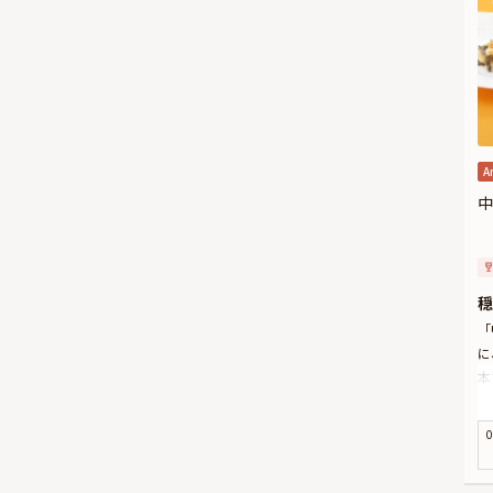
A
中
穏
「
に
本
と
お
0
厳
の