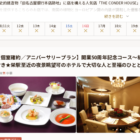
史的建造物「旧名古屋銀行本店跡地」に店を構える人気店「THE CONDER HOU
を提供するこちらのお店では、南国の植物とヨーロピアン調の内装が調和した優雅
続きを読む
雰囲気を楽しめます。
席は、プロポーズまでの雰囲気づくりに最適な広々としたダイニングの円卓席へご
8
/
11
火
12水
13木
14金
15土
16日
17月
18火
19水
空き状況により個室へのご案内も可能でございます。ご希望の場合は、ご予約時に
プランでは、乾杯酒で華やかな乾杯をした後、北京ダックやフカヒレ、近江牛など
ースをお召し上がりいただきます。イタリア・フランス・オーストリアから取り寄
合わせてお楽しみください。
【個室確約／アニバーサリープラン】開業50周年記念コース～
食事後は貸切チャペルへと移動し、いよいよプロポーズの瞬間が訪れます。神聖な
付き★栄駅至近の夜景眺望可のホテルで大切な人と至福のひと
にせず、大切な想いを伝えることができます。
プランには、プロポーズに欠かせない「12本のバラの花束」や、演出をサポートす
栄
中華
られる特典も満載です。
ひ、本プランでいつまでも心に残る特別なプロポーズのひとときをお過ごしくださ
nny限定プラン