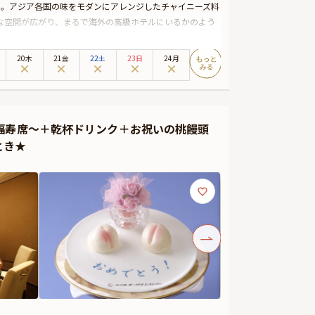
SE」。アジア各国の味をモダンにアレンジしたチャイニーズ料
な空間が広がり、まるで海外の高級ホテルにいるかのよう
案内いたします。
20木
21金
22土
23日
24月
リクエスト欄へご記入ください。
、厳選食材の旨味を引き出した贅沢なモダンチャイニーズ
せたナチュラルワインもご用意しておりますので、お料理
福寿席～＋乾杯ドリンク＋お祝いの桃饅頭
チャペルは、お二人だけのプライベート空間。周囲の目を
とき★
るプロポーズコンシェルジュ付きのため安心して当日を迎
い。