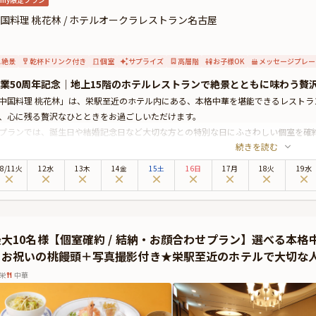
国料理 桃花林 / ホテルオークラレストラン名古屋
絶景
乾杯ドリンク付き
個室
サプライズ
高層階
お子様OK
メッセージプレー
業50周年記念｜地上15階のホテルレストランで絶景とともに味わう贅
中国料理 桃花林」は、栄駅至近のホテル内にある、本格中華を堪能できるレストラ
、心に残る贅沢なひとときをお過ごしいただけます。
プランでは、誕生日や結婚記念日など大切な方との特別な日にふさわしい個室を確約
続きを読む
事をお楽しみいただけます。
料理は、開業50周年を記念して、伝統の技と旬の恵みが織りなす本格中華コースを
8
/
11
火
12水
13木
14金
15土
16日
17月
18火
19水
美食の数々をご堪能ください。
らに、大切な日の特典として、乾杯ドリンクや、縁起の良い桃饅頭をご用意。桃饅
プライズ演出も可能です。
テルレストランならではの洗練されたおもてなしと、上質な空間で、大切な方と特
最大10名様【個室確約 / 結納・お顔合わせプラン】選べる本
＋お祝いの桃饅頭＋写真撮影付き★栄駅至近のホテルで大切な
栄
中華