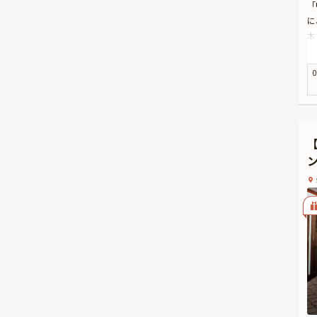
「
に
本
ー
お
0
厳
の
さ
サ
ホ