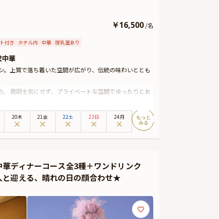
￥
16,500
/
名
ト付き
ホテル内
中華
授乳室あり
沢中華
ン。上質で落ち着いた空間が広がり、伝統の味わいととも
。 周囲を気にせず、プライベートな空間でゆったりとお
ご用意。 美しい盛り付けとともに、特別な日を華やかに彩
20木
21金
22土
23日
24月
頭にはお好きなメッセージを添えられるため、心を込めた
別なひとときをお過ごしください。
格中華ディナーコース全3種＋ワンドリンク
人と迎える、晴れの日の顔合わせ★