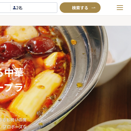
2名
お気に入りプラン
閲覧履歴
TOP
Annyお祝い体験について
Annyお祝いアイテムについて
る中華
よくあるご質問
ープラ
お問い合わせ
めるお祝いの席
、プロポーズな