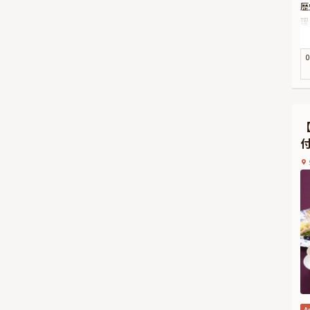
歴
理
な
お
0
※
本
コ
に
お
気
本
え
ぜ
A