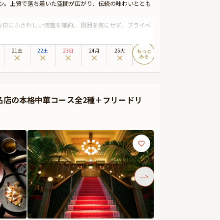
ン。上質で落ち着いた空間が広がり、伝統の味わいととも
日にふさわしい個室を確約。 周囲を気にせず、プライベ
 ふかひれやペキンダック、季節の海鮮料理など、シェフが
21金
22土
23日
24月
25火
。美しい盛り付けとともに、特別な日を華やかに彩る美食
頭にはお好きなメッセージを添えられるため、心を込めた
0名店の本格中華コース全2種＋フリードリ
別なひとときをお過ごしください。