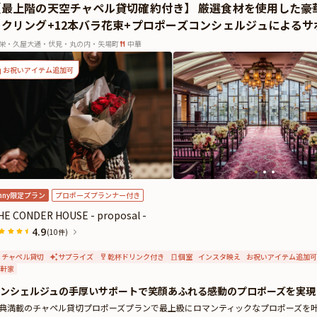
【最上階の天空チャペル貸切確約付き】 厳選食材を使用した豪
ークリング+12本バラ花束+プロポーズコンシェルジュによる
栄・久屋大通・伏見・丸の内・矢場町
中華
お祝いアイテム追加可
nny限定プラン
プロポーズプランナー付き
HE CONDER HOUSE - proposal -
4.9
(10件)
チャペル貸切
サプライズ
乾杯ドリンク付き
個室
インスタ映え
お祝いアイテム追加可
軒家
ンシェルジュの手厚いサポートで笑顔あふれる感動のプロポーズを実現
典満載のチャペル貸切プロポーズプランで最上級にロマンティックなプロポーズを