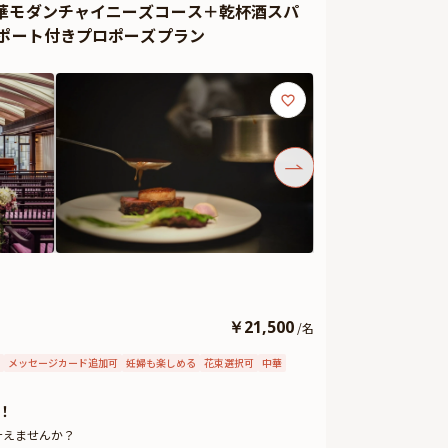
華モダンチャイニーズコース＋乾杯酒スパ
サポート付きプロポーズプラン
￥
21,500
/
名
メッセージカード追加可
妊婦も楽しめる
花束選択可
中華
！
叶えませんか？