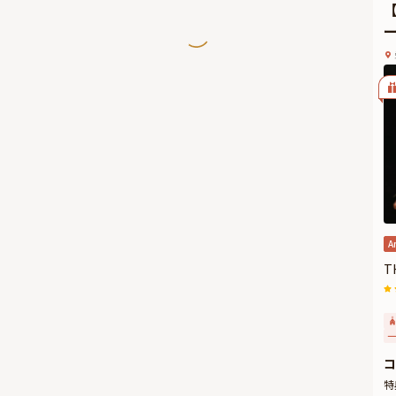
A
T
一
コ
特