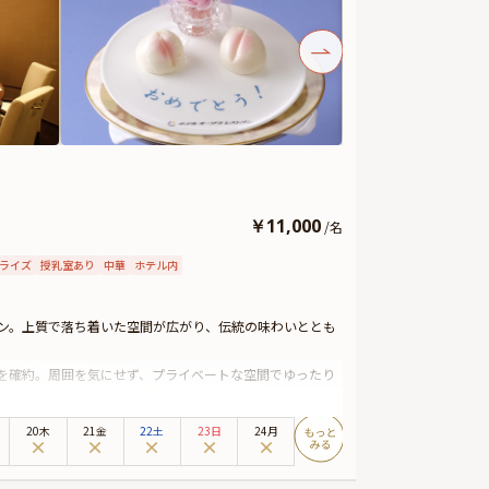
￥
11,000
/
名
ライズ
授乳室あり
中華
ホテル内
ン。上質で落ち着いた空間が広がり、伝統の味わいととも
を確約。周囲を気にせず、プライベートな空間でゆったり
 ふかひれやペキンダック、季節の海鮮料理など、シェフが
20木
21金
22土
23日
24月
。美しい盛り付けとともに、特別な日を華やかに彩る美食