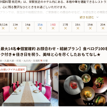
中国料理 桃花林」は、栄駅至近のホテル内にある、本格中華を堪能できるレストラ
、心に残る贅沢なひとときをお過ごしいただけます。
プランでは、誕生日や結婚記念日、ご家族様との顔合わせなど、大切な方との特別な
続きを読む
トな空間でゆったりとお食事をお楽しみいただけます。
料理は、伝統の技と旬の恵みが織りなす、選べる3種類の本格中華コースをご用意。
8
/
12
水
13木
14金
15土
16日
17月
18火
19水
20木
選した上質な食材を使用し、コースごとに趣向を凝らした逸品をご提供いたします
数々をご堪能ください。
らに、大切な日の特典として、乾杯ドリンクや、縁起の良い桃饅頭をご用意。桃饅
プライズ演出も可能です。
【最大14名◆個室確約 お顔合わせ・結納プラン】食べログ10
テルレストランならではの洗練されたおもてなしと、上質な空間で、大切な方と特
ンク付き★佳き日を祝う、美味と心を尽くしたおもてなし★
栄・久屋大通・伏見・丸の内・矢場町
中華
お祝いアイテム追加可