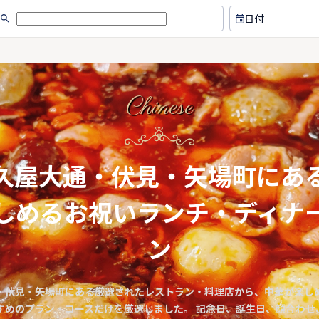
日付
Chinese
久屋大通・伏見・矢場町にあ
しめるお祝いランチ・ディナ
ン
・伏見・矢場町にある厳選されたレストラン・料理店から、中華が楽し
すめのプラン・コースだけを厳選しました。 記念日、誕生日、顔合わせ