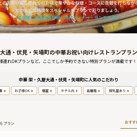
とのお祝いはこだわりのお店で華やかな料理・コースに舌鼓を打ちなが
との大切な時間をスペシャルなプランで彩りましょう。
名古屋にある誕生日祝い向けディナー・ランチプラン
大通・伏見・矢場町の中華お祝い向けレストランプラ
様連れOKプランなど、ここでしか予約できない特別プランが満載です
中華 栄・久屋大通・伏見・矢場町
に人気のこだわり
華
お子様OK
個室
ホテル内
高層階
授乳室あり
おすす
0
) プラン