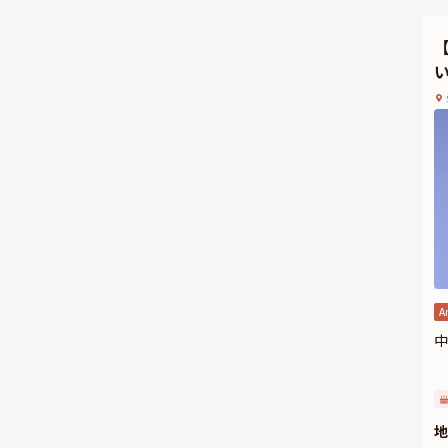
さ
い
ホ
A
中
地