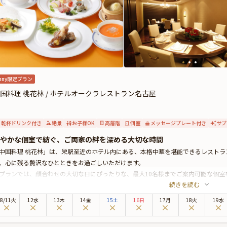
nny限定プラン
国料理 桃花林 / ホテルオークラレストラン名古屋
乾杯ドリンク付き
絶景
お子様OK
高層階
個室
メッセージプレート付き
サプ
やかな個室で紡ぐ、ご両家の絆を深める大切な時間
中国料理 桃花林」は、栄駅至近のホテル内にある、本格中華を堪能できるレストラ
、心に残る贅沢なひとときをお過ごしいただけます。
プランでは、顔合わせの大切な日にぴったりな、最大10名様までご案内可能な個室
続きを読む
お食事をお楽しみいただけます。
料理は、伝統の技と旬の恵みが織りなす、選べる3種類の本格中華コースをご用意。
8
/
11
火
12水
13木
14金
15土
16日
17月
18火
19水
選した上質な食材を使用し、コースごとに趣向を凝らした逸品をご提供いたします
数々をご堪能ください。