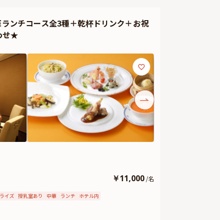
撮影をプレゼント。お二人の新たなスタートを祝福し、思
華ランチコース全3種＋乾杯ドリンク＋お祝
顔合わせを心温まるひとときに演出します。
わせ★
￥
11,000
/
名
ライズ
授乳室あり
中華
ランチ
ホテル内