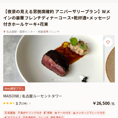
プロポーズに向けたムード作りに最適な窓側テーブル席よりご希望のコースを
ご選択ください。
【夜景の見える窓側席確約 アニバーサリープラン】Wメ
お召し上がりいただくのは、記念すべきディナーにふさわしい豪華食材や東海
インの豪華フレンチディナーコース+乾杯酒+メッセージ
地方の山海の幸をふんだんに使用したWメインの贅沢フレンチコースです。特
付きホールケーキ+花束
典の乾杯酒と共にご堪能ください。
また、数々のプロポーズを見守ってきたプロポーズコンシェルジュの手厚いサ
名古屋駅・国際センター・納屋橋
フレンチ
ポート付きなので、理想のプロポーズが叶うこと間違いありません。
さらに、高層階からの夜景が幻想的なチャペルの貸切や愛する想いが込められ
た12本のバラの花束、メッセージプレートなどプロポーズを盛り上げる数々の
特典もご用意いたします。
上質な空間と絶品フレンチ、プロポーズを後押しする特典満載の本プランで、
いつまでも記憶に残る素敵なひとときをお過ごしください。
※当日ご案内するチャペルは、掲載写真と装飾などが異なる場合がございま
す。予めご了承ください。
Anny限定プラン
MAISON8 / 名古屋ルーセントタワー
￥
26,500
3.7
/
名
(3件)
高層階
乾杯ドリンク付き
夜景
ケーキ付き
メッセージプレート付き
サプライズ
花束選択可
フレンチ
授乳室あり