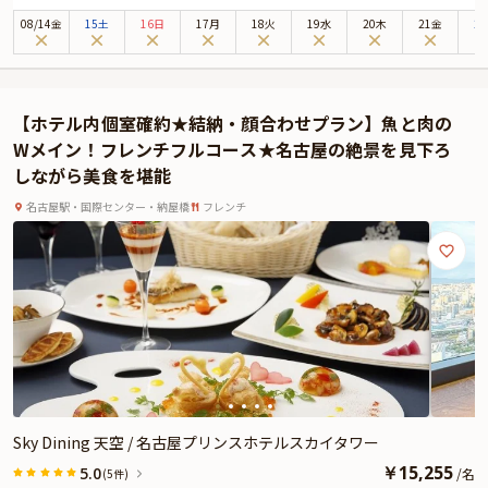
ウィズ スカイバー」。地上18階のフロアへ一歩足を踏み入れると、モダンで
08
/
14
金
15土
16日
17月
18火
19水
20木
21金
2
遊び心溢れた空間が迎えてくれます。開放感たっぷりの窓ガラス越しには、名
古屋の街並み一望する贅沢な眺め。心ほどける特別な時間が、ゆったりと流れ
ていきます。
お席は、夜景を望む窓際席へご案内いたします。ホテルレストランならではの
【ホテル内個室確約★結納・顔合わせプラン】魚と肉の
上質なおもてなしと共に、心に優しく残る、温かな記憶となることでしょう。
Wメイン！フレンチフルコース★名古屋の絶景を見下ろ
お召し上がりいただくのは、「ザ リビングルーム ウィズ スカイバー」自慢の
しながら美食を堪能
ディナーコース。さらに、お料理と相性抜群のワインペアリングと、デザート
には、メッセージを添えたスクエアケーキをご用意しております。
名古屋駅・国際センター・納屋橋
フレンチ
シェフの自由な発想でアレンジされた、異国情緒漂う逸品は珠玉の味わい。東
地中海の中東料理をモチーフとし、東海4県の食材を使用した、モダンオリエ
ンタル料理を心ゆくまでご堪能ください。特別な思い出としていつまでも輝
く、至福の美食体験をお約束いたします。
★Anny限定★
有料オプションで、Anny限定のギフト、カスタマイズ可能なメッセージカード
などをお付けすることができます。メッセージカードは着席時に、ギフトはデ
ザートタイムにご予約主様にお渡し致しますので、サプライズ演出にお役立て
ください。とっておきのお祝いシーンを心を込めてお手伝いいたします。
Sky Dining 天空 / 名古屋プリンスホテルスカイタワー
￥
15,255
5.0
/
名
(5件)