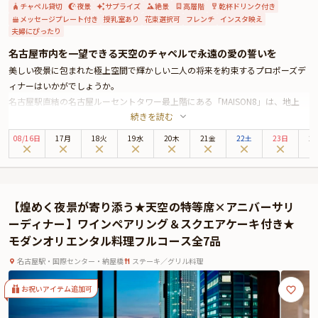
チャペル貸切
夜景
サプライズ
絶景
高層階
乾杯ドリンク付き
メッセージプレート付き
授乳室あり
花束選択可
フレンチ
インスタ映え
夫婦にぴったり
名古屋市内を一望できる天空のチャペルで永遠の愛の誓いを
美しい夜景に包まれた極上空間で輝かしい二人の将来を約束するプロポーズデ
ィナーはいかがでしょうか。
名古屋駅直結の名古屋ルーセントタワー最上階にある「MAISON8」は、地上
続きを読む
180ｍからのパノラマ夜景の中、本場パリで修業を積んだシェフが手掛ける伝
統的×現代風の本格フレンチをご堪能いただける人気レストランです。
08
/
16
日
17月
18火
19水
20木
21金
22土
23日
2
お席は、ロマンティックなプロポーズに向けたムード作りに最適な夜景を望む
窓側テーブル席へご案内いたします。
お召し上がりいただくのは、記念すべきディナーにふさわしい豪華食材や東海
地方の山海の幸をふんだんに使用したWメインの贅沢フレンチコースです。特
【煌めく夜景が寄り添う★天空の特等席×アニバーサリ
典の乾杯酒と共にご堪能ください。
ーディナー】ワインペアリング＆スクエアケーキ付き★
また、数々のプロポーズを見守ってきたプロポーズコンシェルジュの手厚いサ
モダンオリエンタル料理フルコース全7品
ポート付きなので、理想のプロポーズが叶うこと間違いありません。
さらに、高層階からの夜景が幻想的なチャペルの貸切や本数が選べる(12本・
名古屋駅・国際センター・納屋橋
ステーキ／グリル料理
44本・108本)バラの花束、メッセージプレートなどの特典もご用意いたしま
す。
お祝いアイテム追加可
上質な空間と絶品フレンチ、プロポーズを後押しする特典満載の本プランで、