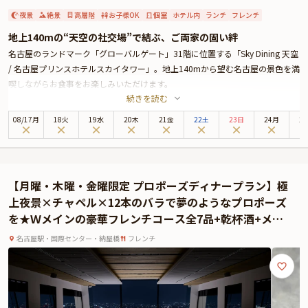
夜景
絶景
高層階
お子様OK
個室
ホテル内
ランチ
フレンチ
地上140mの“天空の社交場”で結ぶ、ご両家の固い絆
名古屋のランドマーク「グローバルゲート」31階に位置する「Sky Dining 天空
/ 名古屋プリンスホテルスカイタワー」。地上140mから望む名古屋の景色を満
喫しながらお食事をお楽しみいただけます。
続きを読む
周囲に気兼ねなくみなさまで和やかなひとときをお過ごしいただけるよう、個
室へのご案内をお約束いたします。
08
/
17
月
18火
19水
20木
21金
22土
23日
24月
2
お食事は、魚と肉のメイン料理を含むフレンチコース。目にも華やかなお料理
がハレの日を彩ります。
約4mもの高い天井に大きな窓、広がる絶景が織りなす開放感あふれる空間
は、まさに“天空の社交場”。幸せに満ちた集いの場としてふさわしい天空のレ
【月曜・木曜・金曜限定 プロポーズディナープラン】極
ストランで、有意義な時間をお楽しみください。
上夜景×チャペル×12本のバラで夢のようなプロポーズ
を★Ｗメインの豪華フレンチコース全7品+乾杯酒+メッ
セージプレート★プロポーズコンシェルジュ付き
名古屋駅・国際センター・納屋橋
フレンチ