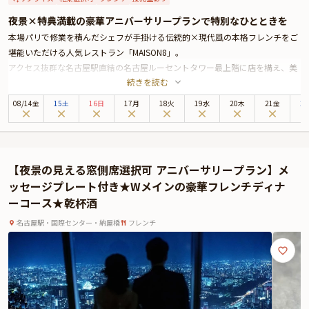
夜景×特典満載の豪華アニバーサリープランで特別なひとときを
本場パリで修業を積んだシェフが手掛ける伝統的×現代風の本格フレンチをご
堪能いただける人気レストラン「MAISON8」。
アクセス抜群な名古屋駅直結の名古屋ルーセントタワー最上階に店を構え、美
続きを読む
しい夜景と共に非日常的なひとときをお過ごしいただけます。
ロマンティックな雰囲気を演出するのに最適な夜景望む窓側テーブル席へご案
08
/
14
金
15土
16日
17月
18火
19水
20木
21金
2
内いたします。
お召し上がりいただくのは、豪華食材や東海地方の山海の幸をふんだんに使用
した、見た目も美しい乾杯酒付きのWメインのコースです。
また、コースの最後には、ご希望のメッセージを添えたホールケーキやアニバ
【夜景の見える窓側席選択可 アニバーサリープラン】メ
ーサリーのプレゼントに最適な花束をご用意いたします。思いがけないサプラ
ッセージプレート付き★Wメインの豪華フレンチディナ
イズ演出に驚きと感動の連続。
ーコース★乾杯酒
是非、素敵なサプライズと心躍る絶品フレンチを堪能する贅沢なアニバーサリ
ーをお過ごしください。
名古屋駅・国際センター・納屋橋
フレンチ