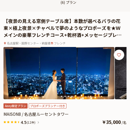
(
6
) プラン
【夜景の見える窓側テーブル席】本数が選べるバラの花
束×極上夜景×チャペルで夢のようなプロポーズを★Ｗ
メインの豪華フレンチコース+乾杯酒+メッセージプレー
ト+プロポーズコンシェルジュ
名古屋駅・国際センター・納屋橋
フレンチ
Anny限定プラン
プロポーズプランナー付き
MAISON8 / 名古屋ルーセントタワー
￥
35,000
4.5
/
名
(12件)