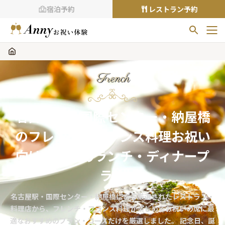
宿泊予約
レストラン予約
お気に入りプラン
お気に入りの登録がありません
French
プランの
をクリックすることで
お気に入りに追加できます。
名古屋駅・国際センター・納屋橋
閲覧履歴
のフレンチ・フランス料理お祝い
閲覧履歴はありません
過去に見たお店が最大10件まで表示されます。
向けおすすめランチ・ディナープ
10件を超えると、古いものから順に削除されます。
ラン
TOP
名古屋駅・国際センター・納屋橋にある厳選されたレストラン・
Annyお祝い体験について
料理店から、フレンチ・フランス料理が楽しめるお祝いの席に最
Annyお祝いアイテムについて
適なおすすめのプラン・コースだけを厳選しました。 記念日、誕