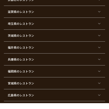
タ
マ
い
イ
ス
ン
パ
ー
滋賀県
のレストラン
テ
ィ
ー
埼玉県
のレストラン
東
東
東
東
東
東
東
東
京
京
京
京
京
京
京
京
都
都
都
都
都
都
都
都
茨城県
のレストラン
×
×
×
×
×
×
×
×
サ
忘
結
入
長
ハ
ハ
入
プ
年
婚
学
寿
ー
ロ
園
ラ
会
式
式
フ
ウ
式
福井県
のレストラン
イ
二
バ
ィ
ズ
次
ー
ン
パ
会
ス
パ
ー
デ
ー
兵庫県
のレストラン
テ
ー
テ
ィ
ィ
ー
ー
福岡県
のレストラン
東
東
東
東
東
東京
東
東
京
京
京
京
京
都×
京
京
都
都
都
都
都
顔合
都
都
宮城県
×
のレストラン
×
×
×
×
わ
×
×
ベ
フ
結
お
お
せ・
ウ
デ
ビ
ァ
婚
食
宮
結納
ェ
ー
ー
ー
祝
い
参
デ
ト
シ
ス
い
初
り
ィ
広島県
のレストラン
ャ
ト
パ
め
ン
ワ
バ
ー
グ
ー
ー
テ
パ
ス
ィ
ー
長崎県
のレストラン