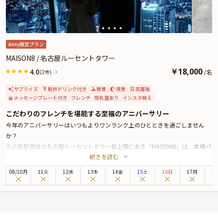
Anny限定プラン
MAISON8 / 名古屋ルーセントタワー
￥
18,000
4.0
/
名
(2件)
サプライズ
乾杯ドリンク付き
絶景
夜景
高層階
メッセージプレート付き
フレンチ
授乳室あり
インスタ映え
こだわりのフレンチを堪能する至福のアニバーサリー
今年のアニバーサリーはいつもよりワンランク上のひとときを過ごしません
か？
名古屋駅直結の名古屋ルーセントタワー最上階にある「MAISON8」は、本場パ
続きを読む
リで修業を積んだシェフが手掛ける伝統的×現代風の本格フレンチをご堪能い
ただける人気レストランです。
08
/
10
月
11火
12水
13木
14金
15土
16日
17月
1
開放的なダイニングのテーブル席または、高層階からの美しい夜景を望む窓側
テーブル席よりお好きなお席のコースをご予約時にお選びいただけます。
乾杯酒付きのWメインの贅沢フレンチコースは、豪華食材や東海地方の山海の
幸をふんだんに使用した、見た目も美しいお料理をご提供いたします。思わず