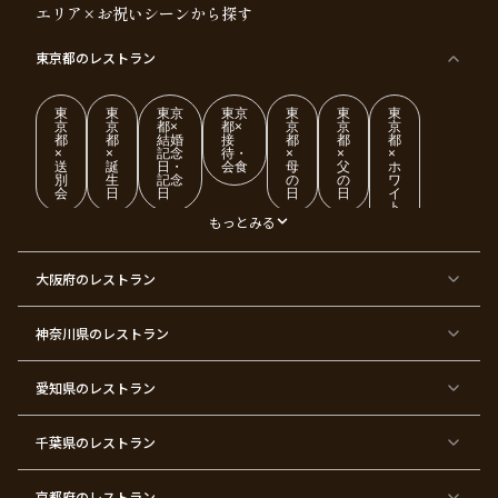
エリア×お祝いシーンから探す
東京都
のレストラン
東
東
東京
東京
東
東
東
京
京
都×
都×
京
京
京
都
都
結婚
接
都
都
都
×
×
記念
待・
×
×
×
送
誕
日・
会食
母
父
ホ
別
生
記念
の
の
ワ
会
日
日
日
日
イ
ト
デ
もっとみる
ー
東
東
東
東
東
東
東
東
大阪府
のレストラン
京
京
京
京
京
京
京
京
都
都
都
都
都
都
都
都
×
×
×
×
×
×
×
×
ク
金
銀
プ
女
米
古
還
神奈川県
のレストラン
リ
婚
婚
ロ
子
寿
希
暦
ス
式
式
ポ
会
マ
ー
ス
ズ
愛知県
のレストラン
東
東
東
東
東
東
東
東
京
京
京
京
京
京
京
京
千葉県
都
のレストラン
都
都
都
都
都
都
都
×
×
×
×
×
×
×
×
バ
七
婚
成
ク
内
退
卒
レ
五
約
人
リ
定
職
業
ン
三
式
ス
祝
式
京都府
のレストラン