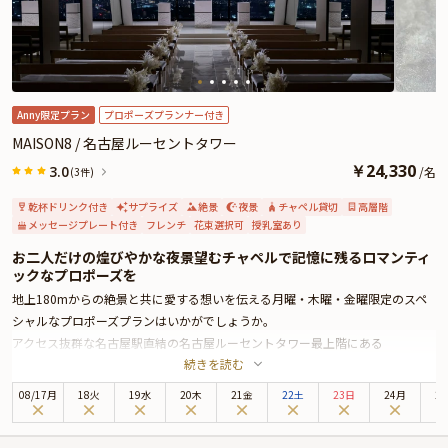
Anny限定プラン
プロポーズプランナー付き
MAISON8 / 名古屋ルーセントタワー
￥
24,330
3.0
/
名
(3件)
乾杯ドリンク付き
サプライズ
絶景
夜景
チャペル貸切
高層階
メッセージプレート付き
フレンチ
花束選択可
授乳室あり
お二人だけの煌びやかな夜景望むチャペルで記憶に残るロマンティ
ックなプロポーズを
地上180mからの絶景と共に愛する想いを伝える月曜・木曜・金曜限定のスペ
シャルなプロポーズプランはいかがでしょうか。
アクセス抜群な名古屋駅直結の名古屋ルーセントタワー最上階にある
続きを読む
「MAISON8」は、高層階からのパノラマ夜景の中、本場パリで修業を積んだシ
ェフが手掛ける伝統的×現代風の本格フレンチをご堪能いただける人気レスト
08
/
17
月
18火
19水
20木
21金
22土
23日
24月
2
ランです。
お席は、夜景望むお洒落なダイニングのテーブル席、またはロマンティックな