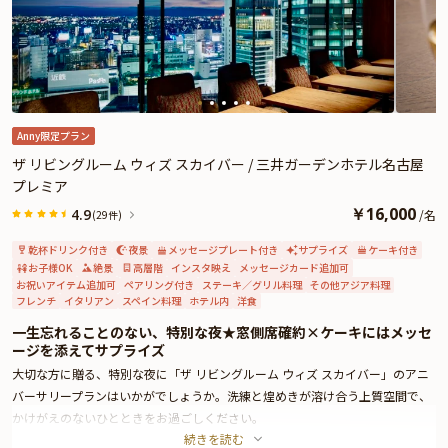
いつまでも記憶に残る素敵なひとときをお過ごしください。
※当日ご案内するチャペルは、掲載写真と装飾などが異なる場合がございま
す。予めご了承ください。
Anny限定プラン
ザ リビングルーム ウィズ スカイバー / 三井ガーデンホテル名古屋
プレミア
￥
16,000
4.9
/
名
(29件)
乾杯ドリンク付き
夜景
メッセージプレート付き
サプライズ
ケーキ付き
お子様OK
絶景
高層階
インスタ映え
メッセージカード追加可
お祝いアイテム追加可
ペアリング付き
ステーキ／グリル料理
その他アジア料理
フレンチ
イタリアン
スペイン料理
ホテル内
洋食
一生忘れることのない、特別な夜★窓側席確約×ケーキにはメッセ
ージを添えてサプライズ
大切な方に贈る、特別な夜に「ザ リビングルーム ウィズ スカイバー」のアニ
バーサリープランはいかがでしょうか。洗練と煌めきが溶け合う上質空間で、
かけがえのないひとときをお過ごしください。
続きを読む
三井ガーデンホテル名古屋プレミアのメインダイニング「ザ リビングルーム