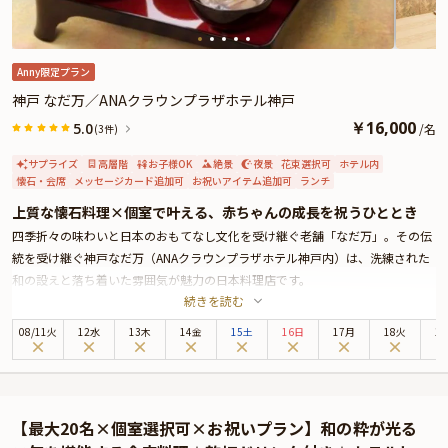
ださい。
さらに本プランでは、有料オプションでアニバーサリーにぴったりな花束・ギ
フト・カスタマイズ可能なメッセージカードなどを付けられます。メッセージ
カードは着席時に、花束やギフトはデザートタイムにご予約主様にお渡しいた
Anny限定プラン
しますので、サプライズにお役立てください。詳しくは、本ページ中段の「お
神戸 なだ万／ANAクラウンプラザホテル神戸
祝いアイテム」の欄でお選び頂けます。
￥
16,000
5.0
/
名
(3件)
サプライズ
高層階
お子様OK
絶景
夜景
花束選択可
ホテル内
懐石・会席
メッセージカード追加可
お祝いアイテム追加可
ランチ
上質な懐石料理×個室で叶える、赤ちゃんの成長を祝うひととき
四季折々の味わいと日本のおもてなし文化を受け継ぐ老舗「なだ万」。その伝
統を受け継ぐ神戸なだ万（ANAクラウンプラザホテル神戸内）は、洗練された
和の設えと落ち着いた雰囲気が魅力の日本料理店です。
続きを読む
お席は、上質で落ち着きのある個室をご用意しており、ご家族だけでゆっくり
と過ごしたい「お食い初め」のご利用にも最適。赤ちゃんのペースに合わせて
08
/
11
火
12水
13木
14金
15土
16日
17月
18火
1
安心してお祝いしていただけます。
お料理は、ご家族の慶びの日を彩る懐石コースに加え、お子様用のお食い初め
膳を特典としてご用意しております。旬の食材を厳選し、熟練の職人が丁寧に
仕上げる懐石は、幅広い年代の方に喜ばれる上品な味わいで、ご家族みなさま
【最大20名×個室選択可×お祝いプラン】和の粋が光る
にとって心温まるひとときとなります。