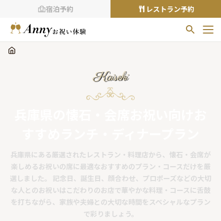
宿泊予約
レストラン予約
お気に入りプラン
お気に入りの登録がありません
Kaiseki
プランの
をクリックすることで
お気に入りに追加できます。
兵庫県の懐石・会席お祝い向けお
閲覧履歴
すすめランチ・ディナープラン
閲覧履歴はありません
過去に見たお店が最大10件まで表示されます。
兵庫県にある厳選されたレストラン・料理店から、懐石・会席が
10件を超えると、古いものから順に削除されます。
楽しめるお祝いの席に最適なおすすめのプラン・コースだけを厳
選しました。 記念日、誕生日、顔合わせ、プロポーズなどの大切
TOP
な人とのお祝いはこだわりのお店で華やかな料理・コースに舌鼓
Annyお祝い体験について
を打ちながら、家族や夫婦との大切な時間をスペシャルなプラン
Annyお祝いアイテムについて
で彩りましょう。