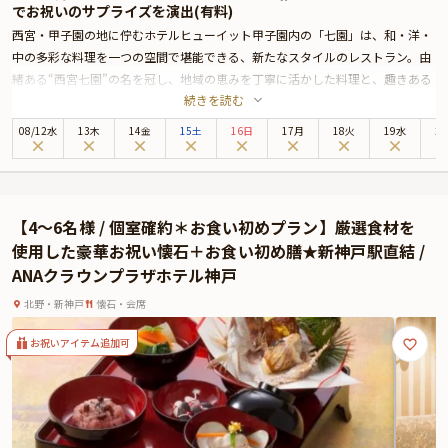
でお祝いのサプライズを演出(有料)
の「お祝いアイテム」の欄でお選び頂けます。
西宮・甲子園の地に佇むホテルヒューイット甲子園内の「七園」は、和・洋・
中の多彩な料理を一つの空間で堪能できる、新たなスタイルのレストラン。由
緒ある“西宮七園”の名を冠し、地域の恵みを丁寧に活かした料理と、趣きある
続きを読む
しつらえが魅力です。中でも、旬の食材を贅沢に使った会席コースは、記念日
や誕生日といった特別な日にふさわしい華やかさを放ちます。
08
/
12
水
13木
14金
15土
16日
17月
18火
19水
2
今回ご紹介するのは、1日10食限定の「藤」コースと、伊勢海老や牛ロースが
味わえる「特別会席」。いずれも、旬の恵みを繊細に映し出した逸品が揃い、
料理が運ばれるたびに、季節の移ろいを五感で感じられる至福の時間が広がり
ます。彩り豊かに盛り付けられたお料理は、見た目の美しさにもこだわり、ま
【4〜6名様 / 個室確約＊お食い初めプラン】厳選食材を
るで芸術作品のよう。芳しい香りとともに味わえば、記念日をさらに心に残る
使用した豪華お祝い懐石＋お食い初め膳★新神戸駅直結 /
ものにしてくれることでしょう。
ANAクラウンプラザホテル神戸
お席は、ゆったりと過ごせるテーブル席または個室をご用意。大切な方と穏や
かに語らうひとときを演出します。乾杯ドリンクのサービスもあり、祝福の気
北野・新神戸
懐石・会席
持ちを優雅に表現できるのも嬉しいポイントです。
料理と空間、そしておもてなしが紡ぐ特別な一日を、「七園」でぜひご体験く
お祝いアイテム追加可
ださい。いつまでも心に残る記念日をお過ごしください。
また、追加料金にて、「メッセージ付きプレート」または「生デコレーション
ケーキ」をご用意いたします。ご希望がございましたら、追加オプションの
「メッセージ付きプレート」または、「生デコレーションケーキ」をご追加く