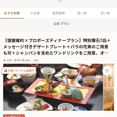
おすすめ順
人気順
高評価順
高い順
安い順
(
10
) プラン
【個室確約×プロポーズディナープラン】特別懐石7品＋
メッセージ付きデザートプレート＋バラの花束のご用意
も可＋シャンパンを含めたワンドリンクをご用意、オプ
ションにて飲み放題もご用意しております★新神戸駅直
北野・新神戸
懐石・会席
結★一生に一度の特別な日
お祝いアイテム追加可
Anny限定プラン