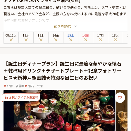
ギフトでお祝いのサプライズを演出(有料)
こちらは複数人数での誕生日会、歓迎会や送別会、打ち上げ、入学・卒業・就
職祝い、会社のＭＶＰ会など、主役の方をお祝いするのに最適な最大20名まで
予約可能なお祝いプランです。
続きを読む
人生の節目にふさわしい華やかなお祝いを演出するなら、甲子園駅から徒歩2
分、ホテルヒューイット甲子園内の「七園」へ。和食・中国料理・鉄板焼の三
08
/
11
火
12水
13木
14金
15土
16日
17月
18火
1
つのジャンルをひとつの空間で楽しめる、新感覚のレストランです。
西宮を象徴する七つの園の名を冠し、地域への敬意と伝統美を感じさせる佇ま
い。ランチ・ディナーいずれも選べるこのコースでは、繊細な技と感性が光る
会席料理がテーブルを彩ります。
【誕生日ディナープラン】誕生日に最適な華やかな懐石
乾杯ドリンクから始まるコースは、旬の食材が四季の移ろいを映すように一皿
＋乾杯用ドリンク＋デザートプレート＋記念フォトサー
一皿に美しく表現されています。目にも鮮やかで、香りや食感、味わいのすべ
ビス★新神戸駅直結★特別な誕生日のお祝い
てに心を奪われる逸品ばかり。料理長が選び抜いた素材の質はもちろん、盛り
付けや構成にも芸術的なこだわりが込められています。
北野・新神戸
懐石・会席
お席は中庭を望む開放感あふれるテーブル席、または落ち着いて語らえる個室
から選択可能。退職・送別会、卒業や入学、成人、内定祝いなど、人生の節目
お祝いアイテム追加可
を心から祝う大切な日に最適な空間です。
また、西宮郷の地酒やクラフトビール、能登ワインなど、地元を愛する心が込
められたドリンクも充実。能勢の烏龍茶などソフトドリンクも豊富に揃い、ア
ルコールを飲まない方にも満足いただけます。
「七園」でしか味わえない、五感で堪能する贅沢な時間。大切な人との大切な