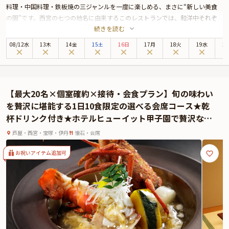
料理・中国料理・鉄板焼の三ジャンルを一度に楽しめる、まさに“新しい美食
の園”です。西宮の七つの地名に由来するこのレストランでは、和洋中それぞ
続きを読む
れの料理人が技を尽くした逸品が供され、あらゆる世代・嗜好に寄り添う食体
験を提供してくれます。
08
/
12
水
13木
14金
15土
16日
17月
18火
19水
2
お祝いの舞台としてふさわしいのは、個室または中庭を望むテーブル席。プラ
イベート感を大切にしながら、上質な時間が流れる空間で、人生の節目を丁寧
に祝うことができます。
提供されるのは、旬を映した1日10食限定の会席コース。「藤」は、金目鯛や
【最大20名×個室確約×接待・会食プラン】旬の味わい
和牛ロースを盛り込んだ華やかな品揃えで、味わいはもちろん見た目にも心を
を贅沢に堪能する1日10食限定の選べる会席コース★乾
奪われます。また、「特別会席」では伊勢海老や厳選牛ロースなど、贅を尽く
杯ドリンク付き★ホテルヒューイット甲子園で贅沢なひ
した献立が並びます。いずれのコースにも乾杯ドリンクが付いており、門出や
とときを
節目を華やかに彩ります。
芦屋・西宮・宝塚・伊丹
懐石・会席
地元・西宮の地酒、少量生産のクラフトビールや能登ワイン、さらには酸化防
止剤不使用の烏龍茶まで、多彩なドリンクラインナップも魅力の一つ。料理と
お祝いアイテム追加可
のペアリングもまた、特別なひとときを演出してくれます。
美しさ、香り、食感、味──五感をくすぐる一皿一皿が、祝福の気持ちをより
深く心に刻みます。七園で過ごすお祝いの一日は、きっと記憶に残る素敵な思
い出となるでしょう。
また、追加料金にて、「メッセージ付きプレート」または「生デコレーション
ケーキ」をご用意いたします。ご希望がございましたら、追加オプションの