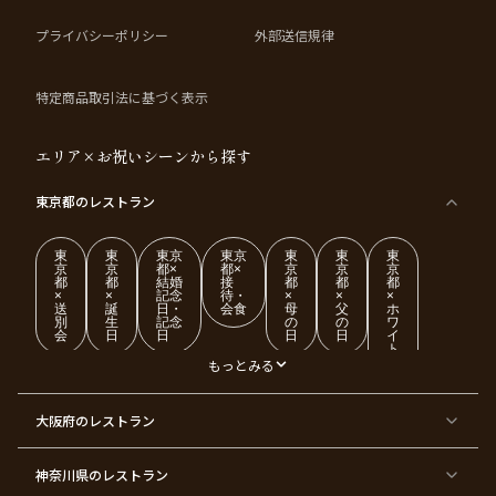
大切な節目を、日常を離れた上質な空間で心ゆくまでお楽しみください。
プライバシーポリシー
外部送信規律
特定商品取引法に基づく表示
エリア×お祝いシーンから探す
東京都
のレストラン
東
東
東京
東京
東
東
東
京
京
都×
都×
京
京
京
都
都
結婚
接
都
都
都
×
×
記念
待・
×
×
×
送
誕
日・
会食
母
父
ホ
別
生
記念
の
の
ワ
会
日
日
日
日
イ
ト
デ
もっとみる
ー
東
東
東
東
東
東
東
東
大阪府
のレストラン
京
京
京
京
京
京
京
京
都
都
都
都
都
都
都
都
×
×
×
×
×
×
×
×
ク
金
銀
プ
女
米
古
還
神奈川県
のレストラン
リ
婚
婚
ロ
子
寿
希
暦
ス
式
式
ポ
会