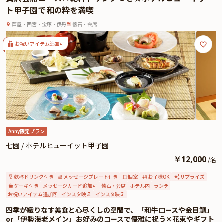
ト甲子園で和の粋を満喫
ませる味わいが静かに寄り添い、贅沢なひと皿ひと皿が丁寧に紡がれてゆきま
す。
芦屋・西宮・宝塚・伊丹
懐石・会席
さらに特別な席には、「特別会席」を。伊勢海老や牛ロースといった高級食材
が贅を尽くし、華やかな盛り付けとともに、五感に響く美食体験をもたらしま
お祝いアイテム追加可
す。繊細な味わいとともに、記憶に残る特別な時間をお約束いたします。
乾杯のひとときを彩るドリンクも魅力のひとつ。地元・西宮の地酒や、希少な
クラフトビール、能登ワインなど、ここでしか出会えない珠玉の一杯をご堪能
ください。ソフトドリンクにもこだわりがあり、能勢の烏龍茶など、体に優し
いラインナップが揃います。
静かに心を満たす贅沢。味わい、空間、そしてもてなしのすべてが、日常を離
れた優美な世界へと誘ってくれる「七園」の会席プラン。大切なひとときに、
ぜひお選びください。
Anny限定プラン
また、追加料金にて、「メッセージ付きプレート」または「生デコレーション
七園 / ホテルヒューイット甲子園
ケーキ」をご用意いたします。ご希望がございましたら、追加オプションの
￥
12,000
/
名
「メッセージ付きプレート」または、「生デコレーションケーキ」をご追加く
ださい。
乾杯ドリンク付き
メッセージプレート付き
個室
お子様OK
サプライズ
さらに本プランでは、有料オプションでゲストへのサプライズにぴったりな花
ケーキ付き
メッセージカード追加可
懐石・会席
ホテル内
ランチ
お祝いアイテム追加可
インスタ映え
インスタ映え
束・ギフト・カスタマイズ可能なメッセージカードなどを付けられます。メッ
セージカードは着席時に、花束やギフトはデザートタイムにご予約主様にお渡
四季が織りなす美食と心尽くしの空間で、「和牛ロースや金目鯛」
しいたしますので、サプライズにお役立てください。詳しくは、本ページ中段
or「伊勢海老メイン」お好みのコースで優雅に祝う×花束やギフト