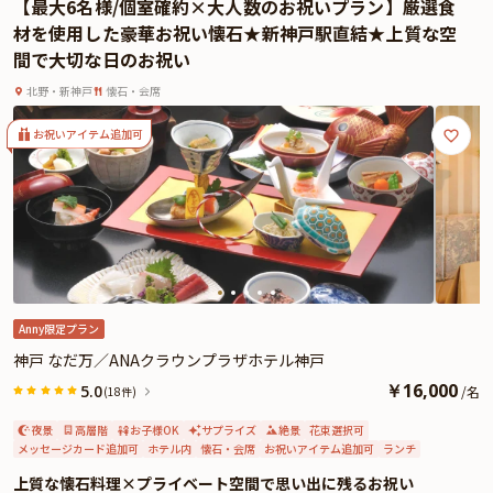
【最大6名様/個室確約×大人数のお祝いプラン】厳選食
に五感を刺激する感動の味わい。
材を使用した豪華お祝い懐石★新神戸駅直結★上質な空
さらに、乾杯ドリンク、主役の方へのメッセージプレート付きデザート、スタ
間で大切な日のお祝い
ッフによる写真撮影など、お祝いを華やかに盛り上げる特典も満載です。
さらに本プランでは、有料オプションで誕生日にぴったりな花束・ギフト・カ
北野・新神戸
懐石・会席
スタマイズ可能なメッセージカードなどをお付けすることが出来ます。メッセ
ージカードは着席時に、花束やギフトはデザートタイムにご予約主様にお渡し
お祝いアイテム追加可
致しますので、サプライズにお役立てください。詳しくは本ページ中段の「お
祝いアイテム」の欄で、選んで頂けます。
一年に一度の特別な誕生日を、日常を離れた上質な空間でお楽しみください。
Anny限定プラン
神戸 なだ万／ANAクラウンプラザホテル神戸
￥
16,000
5.0
/
名
(18件)
夜景
高層階
お子様OK
サプライズ
絶景
花束選択可
メッセージカード追加可
ホテル内
懐石・会席
お祝いアイテム追加可
ランチ
上質な懐石料理×プライベート空間で思い出に残るお祝い