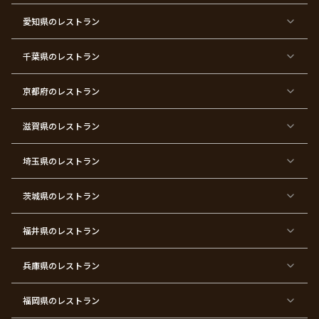
マ
ー
ス
ズ
愛知県
のレストラン
東
東
東
東
東
東
東
東
京
京
京
京
京
京
京
京
千葉県
都
のレストラン
都
都
都
都
都
都
都
×
×
×
×
×
×
×
×
バ
七
婚
成
ク
内
退
卒
レ
五
約
人
リ
定
職
業
ン
三
式
ス
祝
式
京都府
のレストラン
タ
マ
い
イ
ス
ン
パ
ー
滋賀県
のレストラン
テ
ィ
ー
埼玉県
のレストラン
東
東
東
東
東
東
東
東
京
京
京
京
京
京
京
京
都
都
都
都
都
都
都
都
茨城県
のレストラン
×
×
×
×
×
×
×
×
サ
忘
結
入
長
ハ
ハ
入
プ
年
婚
学
寿
ー
ロ
園
ラ
会
式
式
フ
ウ
式
福井県
のレストラン
イ
二
バ
ィ
ズ
次
ー
ン
パ
会
ス
パ
ー
デ
ー
兵庫県
のレストラン
テ
ー
テ
ィ
ィ
ー
ー
福岡県
のレストラン
東
東
東
東
東
東京
東
東
京
京
京
京
京
都×
京
京