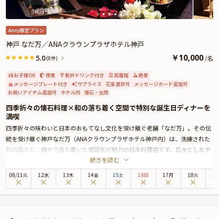
一日を、優美なコース料理と共に、心に残る祝福の思い出にしませんか。
また、追加料金にて、「メッセージ付きプレート」または「生デコレーション
ケーキ」をご用意いたします。ご希望がございましたら、追加オプションの
Anny限定プラン
「メッセージ付きプレート」または、「生デコレーションケーキ」をご追加く
神戸 なだ万／ANAクラウンプラザホテル神戸
ださい。
￥
10,000
5.0
/
名
(8件)
さらに本プランでは、有料オプションで主役の方へのサプライズにぴったりな
花束・ギフト・カスタマイズ可能なメッセージカードなどを付けられます。メ
お子様OK
夜景
乾杯ドリンク付き
高層階
絶景
ッセージカードは着席時に、花束やギフトはデザートタイムにご予約主様にお
メッセージプレート付き
サプライズ
花束選択可
メッセージカード追加可
お祝いアイテム追加可
ホテル内
懐石・会席
渡しいたしますので、サプライズにお役立てください。詳しくは、本ページ中
段の「お祝いアイテム」の欄でお選び頂けます。
四季折々の懐石料理×和の落ち着く空間で特別な誕生日ディナーを
満喫
四季折々の味わいと日本のおもてなし文化を受け継ぐ老舗「なだ万」。その伝
統を受け継ぐ神戸なだ万（ANAクラウンプラザホテル神戸内）は、洗練された
和の設えと、静かで落ち着いた雰囲気が魅力の日本料理店です。広々としたテ
続きを読む
ーブル席を備え、大切な誕生日のお祝いに最適な一軒です。
本プランの「誕生日ディナー」では、10,000円・13,000円・17,000円の3プラ
08
/
11
火
12水
13木
14金
15土
16日
17月
18火
1
ンをご用意。若い世代の方にも利用しやすい価格帯でありながら、老舗の温か
いおもてなしと、神戸なだ万ならではの落ち着いた和の空間で、ラグジュアリ
ーなひとときをお過ごしいただけます。
旬の食材を厳選し、熟練の職人が丹精込めて仕上げる懐石料理は、ひと口ごと