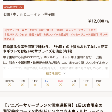
「メッセージ付きプレート」または、「生デコレーションケーキ」をご追加く
ださい。
Anny限定プラン
さらに本プランでは、有料オプションで主役の方へのサプライズにぴったりな
七園 / ホテルヒューイット甲子園
花束・ギフト・カスタマイズ可能なメッセージカードなどを付けられます。メ
￥
12,000
/
名
ッセージカードは着席時に、花束やギフトはデザートタイムにご予約主様にお
渡しいたしますので、サプライズにお役立てください。詳しくは、本ページ中
サプライズ
ケーキ付き
お子様OK
個室
メッセージプレート付き
段の「お祝いアイテム」の欄でお選び頂けます。
乾杯ドリンク付き
懐石・会席
お祝いアイテム追加可
メッセージカード追加可
ランチ
ホテル内
四季薫る会席を個室で味わう、「七園」の上質なおもてなし×花束
やギフトでお祝いのサプライズを演出(有料)
甲子園駅から徒歩わずか2分。ホテルヒューイット甲子園内に佇む「七園」
は、和食・中国料理・鉄板焼の魅力が融合した、まったく新しいスタイルのレ
ストランです。西宮の美しい地名を冠し、地域に寄り添うもてなしの心と、確
続きを読む
かな技術が出会うこの場所では、訪れる人すべてにとって特別な時間が流れま
す。
08
/
12
水
13木
14金
15土
16日
17月
18火
19水
2
開放感あふれる空間と、趣の異なる複数のエリアが広がる店内。中でも、落ち
着いた雰囲気の個室は、ビジネスでの接待や大切な方との会食に最適です。や
わらかな照明と洗練された設えが、心地よい緊張感とやすらぎを両立させ、上
質なひとときを演出します。
【アニバーサリープラン×個室選択可】1日10食限定の
ご提供するのは、旬の食材をふんだんに取り入れた1日10食限定の会席コー
贅沢会席コース×乾杯ドリンクつき★ホテルヒューイッ
ス。季節の移ろいを美しく映す「藤」では、金目鯛や和牛ロースなど、心を和