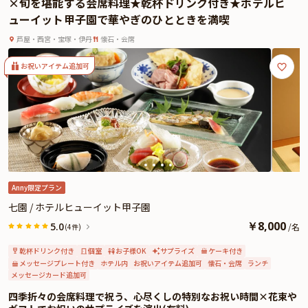
×旬を堪能する会席料理★乾杯ドリンク付き★ホテルヒ
また、有料オプションで花束・ギフト・カスタマイズ可能なメッセージカード
ューイット甲子園で華やぎのひとときを満喫
も承っております。メッセージカードは着席時に、花束やギフトはコース終盤
にお渡しできますので、お子さまの門出を祝う特別な演出にもおすすめです。
芦屋・西宮・宝塚・伊丹
懐石・会席
詳しくは本ページ中段の「お祝いアイテム」の欄をご覧ください。
赤ちゃんの健やかな成長を願う大切な儀式を、日常を離れた上質な空間でご家
お祝いアイテム追加可
族みなさま揃って心ゆくまでお楽しみください。
Anny限定プラン
七園 / ホテルヒューイット甲子園
￥
8,000
5.0
/
名
(4件)
乾杯ドリンク付き
個室
お子様OK
サプライズ
ケーキ付き
メッセージプレート付き
ホテル内
お祝いアイテム追加可
懐石・会席
ランチ
メッセージカード追加可
四季折々の会席料理で祝う、心尽くしの特別なお祝い時間×花束や