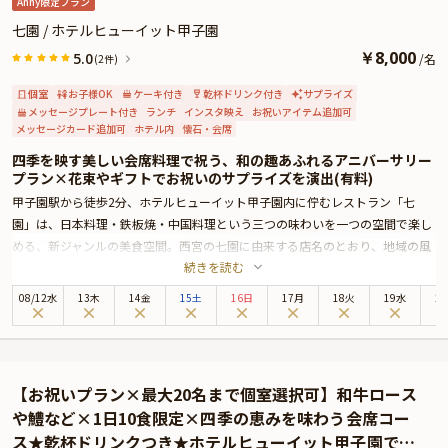
Anny限定プラン
束・ギフト・カスタマイズ可能なメッセージカードなどを付けられます。メッ
セージカードは着席時に、花束やギフトはデザートタイムにご予約主様にお渡
七園 / ホテルヒューイット甲子園
しいたしますので、サプライズにお役立てください。詳しくは、本ページ中段
￥
8,000
5.0
/
名
(2件)
の「お祝いアイテム」の欄でお選び頂けます。
個室
お子様OK
ケーキ付き
乾杯ドリンク付き
サプライズ
メッセージプレート付き
ランチ
インスタ映え
お祝いアイテム追加可
メッセージカード追加可
ホテル内
懐石・会席
四季を映す美しい会席料理で祝う、和の趣あふれるアニバーサリー
プラン×花束やギフトでお祝いのサプライズを演出(有料)
甲子園駅から徒歩2分、ホテルヒューイット甲子園内に佇むレストラン「七
園」は、日本料理・鉄板焼・中国料理という三つの味わいを一つの空間で楽し
める、新ジャンルの美食空間。西宮の七園に由来する店名のとおり、地域の風
続きを読む
土を感じさせる上質な空間と味わいが待っています。
今回ご紹介するのは、アニバーサリーにふさわしい「旬を彩る会席コース」。
08
/
12
水
13木
14金
15土
16日
17月
18火
19水
2
四季の移ろいを繊細に映し取った一皿一皿は、味わいはもちろん、見た目の美
しさや香り、食感までも楽しめる逸品揃い。乾杯ドリンクで始まるこのプラン
は、非日常を感じさせる華やかなひとときを演出してくれます。
お席は、プライベート感のある個室または開放感あふれる中庭を望むテーブル
【お祝いプラン×最大20名まで個室選択可】和牛ロース
席から選べ、用途や気分に合わせてお過ごしいただけます。料理との相性を考
や鱧など×1日10食限定×四季の恵みを味わう会席コー
えて揃えられた西宮郷の地酒や、少量生産のクラフトビール、能登ワインな
ス★乾杯ドリンクつき★ホテルヒューイット甲子園で過
ど、こだわりのドリンクも豊富にラインアップ。