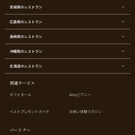
都
都
都
都
都
顔合
都
都
宮城県
×
のレストラン
×
×
×
×
わ
×
×
ベ
フ
結
お
お
せ・
ウ
デ
ビ
ァ
婚
食
宮
結納
ェ
ー
ー
ー
祝
い
参
デ
ト
シ
ス
い
初
り
ィ
広島県
のレストラン
ャ
ト
パ
め
ン
ワ
バ
ー
グ
ー
ー
テ
パ
ス
ィ
ー
長崎県
のレストラン
デ
ー
テ
ー
ィ
ー
沖縄県
のレストラン
東
東
東
東
京
京
京
京
都
都
都
都
北海道
のレストラン
×
×
×
×
お
大
歓
同
子
人
迎
窓
様
数
会
会
の
の
関連サービス
お
お
誕
祝
生
い
ギフトモール
Anny | アニー
日
ベストプレゼントガイド
お祝い体験マガジン
パートナー