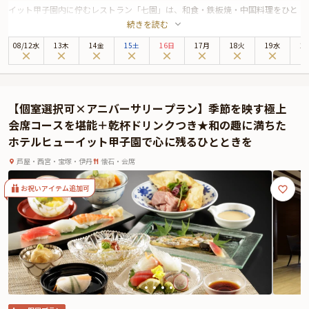
イット甲子園内に佇むレストラン「七園」は、和食・鉄板焼・中国料理をひと
続きを読む
つの空間で楽しめる新しいスタイルの美食スポット。西宮の風雅な七つの地名
にちなんだその名の通り、地域に息づく美意識とおもてなしの心を大切にして
08
/
12
水
13木
14金
15土
16日
17月
18火
19水
2
います。
お祝いの席には、20名様までご案内可能な完全個室のお部屋をご用意。プライ
ベートが保たれた静謐な空間で、周囲に気兼ねなく和やかなひとときをお過ご
しいただけます。コース料理は一日10食限定。旬の味覚をふんだんに取り入れ
【個室選択可×アニバーサリープラン】季節を映す極上
た会席コース「藤」では、金目鯛や和牛ロースなど、四季の彩りとともに匠の
会席コースを堪能＋乾杯ドリンクつき★和の趣に満ちた
技が際立つ逸品を。さらに贅沢を極めた「特別会席」では、伊勢海老や厳選さ
ホテルヒューイット甲子園で心に残るひとときを
れた牛ロースなど、晴れの日にふさわしい豪華な食材が祝宴を彩ります。
乾杯には、華やかなドリンクをご用意。地元・西宮の地酒やクラフトビール、
芦屋・西宮・宝塚・伊丹
懐石・会席
能登ワインなど、こだわりの一杯が特別な日の幕開けを演出します。お料理の
お祝いアイテム追加可
美しさ、香り、食感、そして味わいまで、すべてが心に残る祝福のコース。ご
両家の新たなご縁が穏やかに結ばれる、かけがえのないひとときを「七園」で
お過ごしください。
また、追加料金にて、「メッセージ付きプレート」または「生デコレーション
ケーキ」をご用意いたします。ご希望がございましたら、追加オプションの
「メッセージ付きプレート」または、「生デコレーションケーキ」をご追加く
ださい。
さらに本プランでは、有料オプションでご両親へのサプライズにぴったりな花