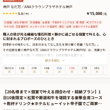
神戸 なだ万／ANAクラウンプラザホテル神戸
￥
15,000
5.0
/
名
(7件)
個室
お子様OK
高層階
絶景
乾杯ドリンク付き
夜景
サプライズ
ホテル内
花束選択可
メッセージカード追加可
懐石・会席
お祝いアイテム追加可
職人の技が光る繊細な懐石料理×静かに過ごせる個室で叶える、心
に刻まれるプロポーズのひととき
四季折々の味わいと、日本のおもてなし文化を受け継ぐ老舗「なだ万」。
その伝統を継ぐ神戸なだ万（ANAクラウンプラザホテル神戸内）は、洗練され
た和の設えと落ち着いた雰囲気が漂う、日本料理の名店です。
続きを読む
本プランでは、高層階からの美しい夜景を眺めながら、周囲を気にせずゆっく
りとお食事が出来る個室をご用意させて頂きました。一生に一度の特別な日を
08
/
11
火
12水
13木
14金
15土
16日
17月
18火
1
お過ごし頂くのに相応しい上質な個室です。
お料理は、特別懐石7品をご用意。新鮮な食材を使用した華やかな内容の懐石
です。繊細な味わいと美しい盛り付けは、大切な方への想いを伝える特別な夜
をより一層華やかに彩ります。
【20名様まで×個室で叶える顔合わせ・結納プラン】1
食後のデザートには、メッセージ入りのお皿をご用意。さらに乾杯ドリンク
日10食限定×松茸や厳選和牛を堪能する豪華会席コース
と、コースによりバラの花束12本をご用意させて頂きます。（オプションにて
＋乾杯ドリンク★ホテルヒューイット甲子園でご両家の
花束のグレードアップも可能です）
ご縁を祝うひととき
大切な想いを特別な形で伝えられるプロポーズに最適な特典となっておりま