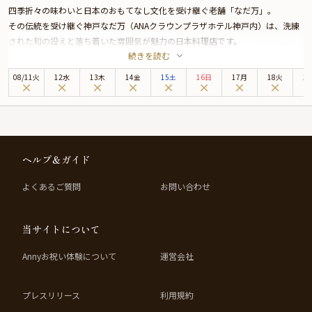
四季折々の味わいと日本のおもてなし文化を受け継ぐ老舗「なだ万」。
その伝統を受け継ぐ神戸なだ万（ANAクラウンプラザホテル神戸内）は、洗練
された和の設えと落ち着いた雰囲気が魅力の日本料理店です。
続きを読む
本プランは複数人数での誕生日会、歓迎会や送迎会、打ち上げ、入学・卒業・
就職、会社のMVP会など、主役の方をお祝いするのに最適な最大6名まで予約
08
/
11
火
12水
13木
14金
15土
16日
17月
18火
1
可能なお祝いプランです。
お席は、上質で落ち着きのある個室をご用意しているので、周囲を気にせずゆ
っくりとお過ごし頂けます。
お食事は大人数での特別な席にふさわしい「福」・「鶴」・「亀」の3種類の
懐石コースをご用意。
ヘルプ＆ガイド
老舗ならではの温かなもてなしに包まれながら、神戸なだ万らしい落ち着いた
和の空間で、皆様揃ってゆったりとお過ごしいただけます。
よくあるご質問
お問い合わせ
旬の食材を厳選し、熟練の職人が丹精込めて仕上げる懐石料理は、幅広い年代
の方に喜ばれる上品な味わい。大切なひとときを、和食の伝統美が引き立てま
す。
当サイトについて
また、有料オプションにて花束・ギフト・カスタマイズ可能なメッセージカー
ドをご用意。メッセージカードは着席時に、花束やギフトはコース終盤にお渡
Annyお祝い体験について
運営会社
しできますので、シーンに合わせた演出にもご利用いただけます。詳細は本ペ
ージ中段の「お祝いアイテム」欄にてご覧ください。
プレスリリース
利用規約
ご家族のお祝い、長寿のお席、職場での送別会・昇進祝いなど――