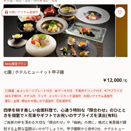
芦屋・西宮・宝塚・伊丹
懐石・会席
す。
また、有料オプションにて花束・ギフト・カスタマイズ可能なメッセージカー
お祝いアイテム追加可
ドもご用意可能。メッセージカードは着席時に、花束やギフトはコース終盤に
お渡しができ、想いを伝えるサプライズ演出として多くのお客様にご好評いた
だいています。詳しくは本ページ中段の「お祝いアイテム」をご覧ください。
人生で最も特別な瞬間を彩るにふさわしい、洗練された空間と心尽くしの懐石
料理。
神戸なだ万が、おふたりの新たな歩みを祝福するかけがえのないプロポーズの
夜へと導きます。
Anny限定プラン
七園 / ホテルヒューイット甲子園
￥
12,000
/
名
個室
メッセージプレート付き
ケーキ付き
乾杯ドリンク付き
サプライズ
お子様OK
ホテル内
ランチ
メッセージカード追加可
お祝いアイテム追加可
懐石・会席
顔合わせ用しおり追加可
花束選択可
四季を映す美しい会席料理で、心通う特別な「顔合わせ」のひとと
きを個室で×花束やギフトでお祝いのサプライズを演出(有料)
ご両家の絆を深める大切な「顔合わせ」や「結納」の席に、格式と美意識が調
和する上質な空間はいかがでしょうか。甲子園駅から徒歩2分、ホテルヒュー