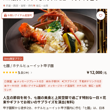
ごす優美なひととき
和洋中のエッセンスが融合する空間で、大切な人と過ごす記念日は、より一層
芦屋・西宮・宝塚・伊丹
懐石・会席
心に残る一日になることでしょう。温かなおもてなしと、四季を感じる繊細な
日本料理に包まれて、かけがえのないひとときをお楽しみください。
お祝いアイテム追加可
また、追加料金にて、「メッセージ付きプレート」または「生デコレーション
ケーキ」をご用意いたします。ご希望がございましたら、追加オプションの
「メッセージ付きプレート」または、「生デコレーションケーキ」をご追加く
ださい。
さらに本プランでは、有料オプションでアニバーサリーにぴったりな花束・ギ
フト・カスタマイズ可能なメッセージカードなどを付けられます。メッセージ
カードは着席時に、花束やギフトはデザートタイムにご予約主様にお渡しいた
しますので、サプライズにお役立てください。詳しくは、本ページ中段の「お
Anny限定プラン
祝いアイテム」の欄でお選び頂けます。
七園 / ホテルヒューイット甲子園
￥
12,000
5.0
/
名
(2件)
個室
メッセージプレート付き
お子様OK
サプライズ
乾杯ドリンク付き
ケーキ付き
お祝いアイテム追加可
メッセージカード追加可
ホテル内
懐石・会席
ランチ
人生の節目を祝う、七園の美食と上質空間で過ごす特別な一日×花
束やギフトでお祝いのサプライズを演出(有料)
甲子園駅から徒歩2分、ホテルヒューイット甲子園内に佇む「七園」は、日本