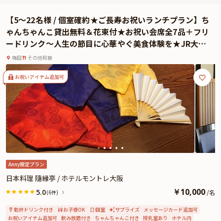
むことでしょう。
選べるドリンクで乾杯した後は、豪華食材を含む全11品の会席コースを華やか
【5〜22名様 / 個室確約★ご長寿お祝いランチプラン】ち
な器でご用意いたします。幅広い年齢の方々にご満足いただける上品な味に仕
ゃんちゃんこ貸出無料＆花束付★お祝い会席全7品＋フリ
上がったお食事の数々をお楽しみください。
ードリンク〜人生の節目に心華やぐ美食体験を★JR大阪
最高のロケーションと、美味しいお食事でごゆっくりとお祝いのひと時をお過
駅徒歩3分・ホテルモントレ大阪
ごしください。
梅田
その他和食
お祝いアイテム追加可
Anny限定プラン
日本料理 隨縁亭 / ホテルモントレ大阪
￥
10,000
5.0
/
名
(6件)
乾杯ドリンク付き
お子様OK
個室
サプライズ
メッセージカード追加可
お祝いアイテム追加可
飲み放題付き
ちゃんちゃんこ付き
授乳室あり
ホテル内