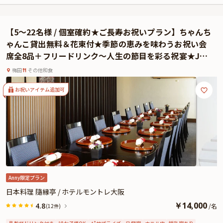
ゆくまでご堪能ください。また本プランでは、とっておきのお祝いシーンにふ
さわしい特典として、乾杯用ドリンクとメッセージを添えたホールケーキ、花
束をご用意。大切な方への特別なサプライズとしても最適です。
【5〜22名様 / 個室確約★ご長寿お祝いプラン】ちゃんち
かけがえのない記念日に相応しい、洗練と落ち着きが調和した美食の体験を
ゃんこ貸出無料＆花束付★季節の恵みを味わうお祝い会
「隨縁亭」がお届けいたします。
席全8品＋フリードリンク〜人生の節目を彩る祝宴★JR
★Anny限定オプション★
大阪駅徒歩3分・ホテルモントレ大阪
本プランでは、Anny限定のギフトや花束、メッセージカードをお付けすること
梅田
その他和食
ができます。メッセージカードは着席時に、ギフトはデザートタイムにご予約
主様にお渡し致しますので、サプライズ演出にお役立てください。とっておき
お祝いアイテム追加可
のお祝いシーンを心を込めてお手伝いさせていただきます。
Anny限定プラン
日本料理 隨縁亭 / ホテルモントレ大阪
￥
14,000
4.8
/
名
(12件)