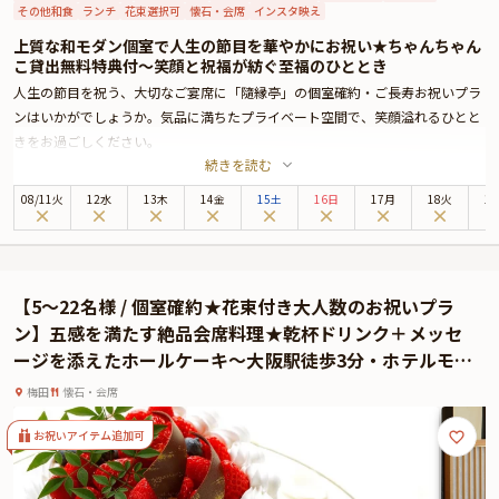
その他和食
ランチ
花束選択可
懐石・会席
インスタ映え
上質な和モダン個室で人生の節目を華やかにお祝い★ちゃんちゃん
こ貸出無料特典付〜笑顔と祝福が紡ぐ至福のひととき
人生の節目を祝う、大切なご宴席に「隨縁亭」の個室確約・ご長寿お祝いプラ
ンはいかがでしょうか。気品に満ちたプライベート空間で、笑顔溢れるひとと
きをお過ごしください。
続きを読む
「隨縁亭」は、大阪駅から西口より徒歩3分、ホテルモントレ大阪8階に位置す
る日本料理店。アクセス抜群な立地は、幅広い世代が集う場としても安心して
08
/
11
火
12水
13木
14金
15土
16日
17月
18火
1
お選びいただけます。
お召し上がりいただくのは、四季折々の厳選食材を使用した極上のお祝い会
席。お飲み物はフリードリンクでご用意しておりますので、お料理に合わせて
お好きなものをお楽しみください。料理長のこだわりが詰まった逸品は目にも
【5〜22名様 / 個室確約★花束付き大人数のお祝いプラ
美しく、祝宴に相応しい、贅沢な美食体験になることでしょう。
ン】五感を満たす絶品会席料理★乾杯ドリンク＋メッセ
さらに特典として、花束とちゃんちゃんこの貸出無料サービスをご用意してお
ージを添えたホールケーキ〜大阪駅徒歩3分・ホテルモン
ります。ホテル内レストランならではの心温まるおもてなしと共に、思い出に
トレ大阪
残る素敵な日になることをお約束いたします。
梅田
懐石・会席
★ご長寿のお祝いに相応しいオプション★
「隨縁亭」のご長寿お祝いプランでは、オプションとして、ホテル内写真室で
お祝いアイテム追加可
の記念撮影を承っております。また、Anny限定のギフトや花束、メッセージカ
ードをお付けすることができます。メッセージカードは着席時に、ギフトはデ