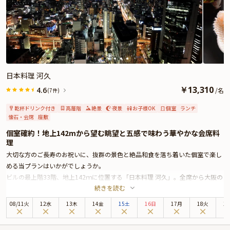
日本料理 河久
￥
13,310
4.6
/
名
(7件)
乾杯ドリンク付き
高層階
絶景
夜景
お子様OK
個室
ランチ
懐石・会席
座敷
個室確約！地上142mから望む眺望と五感で味わう華やかな会席料
理
大切な方のご長寿のお祝いに、抜群の景色と絶品和食を落ち着いた個室で楽し
める当プランはいかがでしょうか。
ビルの最上階33階、地上142ｍに位置する「日本料理 河久」。全席から大阪の
続きを読む
景色を一望できる贅沢な空間で、本格的な和食を堪能できる名店です。
本プランでは、ご年配の方でもゆったりとくつろげる掘りごたつ式の完全個室
08
/
11
火
12水
13木
14金
15土
16日
17月
18火
1
をご用意いたします。和のテイストが施された空間から眺める大阪の街並みに
感動すること間違いありません。最高のロケーションを前にご親族の会話も弾