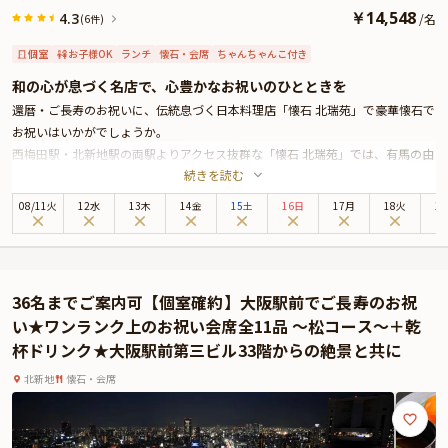
￥
14,548
4.3
/
名
(6件)
個室
お子様OK
ランチ
懐石・会席
ちゃんちゃんこ付き
和の心が息づく名店で、心豊かなお祝いのひとときを
還暦・ご長寿のお祝いに、伝統息づく日本料理店「懐石 北瑞苑」で豪華懐石で
お祝いはいかがでしょうか。
西梅田駅・北新地駅の両駅よりアクセス抜群な「懐石 北瑞苑」では、有馬の由
続きを読む
緒ある旅館「中の坊瑞苑」の別邸として、季節感あふれる伝統の懐石料理をご
提供しております。
08
/
11
火
12水
13木
14金
15土
16日
17月
18火
1
本プランでは、見た目にも華やかなお祝い仕様の懐石ランチをお召し上がりい
ただきます。お席は、和情緒ただよう完全個室をご用意。日本庭園や石畳を備
えた店内では、お部屋に入る前から和の風情をお楽しみいただけます。
また、喜ばしいイベントを楽しくお祝いいただけるよう、赤・紫・黄のちゃん
36名までご案内可【個室確約】大阪駅前でご長寿のお祝
ちゃんこを貸出いたします。記念撮影も承りますので、当日はスタッフまでぜ
い★ワンランク上のお祝い会席全11品 ～松コース～＋乾
ひお気軽にお声がけください。
杯ドリンク★大阪駅前第三ビル33階からの絶景と共に
北新地
懐石・会席