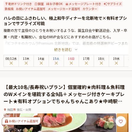
乾杯ドリンク付き
個室
お子様OK
メッセージプレート付き
サプライズ
鉄板焼
お祝いアイテム追加可
メッセージカード追加可
カウンター
ハレの日にふさわしい、極上和牛ディナーを北新地で×有料オプシ
ョンでサプライズ可能
複数の方で主役のひとりをお祝いするような、誕生日会や歓送迎会、入学・卒
業・内定・転職祝い、会社のMVP会などにおすすめのお店がこちら。
「ビフテキのカワムラPremium 北新地店」では、最高級の特選神戸ビーフまた
続きを読む
は特選黒毛和牛を贅沢に楽しめる特別なコースをご用意しています。店内は重
厚感と洗練された雰囲気が調和した空間。カウンター席・個室席ともに、専属
08
/
12
水
13木
14金
15土
16日
17月
18火
19水
2
シェフによる臨場感あふれる調理風景を眺めながら、食事と会話をお楽しみい
ただけます。
ハレの日にふさわしい本プランは、下記2コースよりご選択可能です。
①【特選黒毛和牛100g特別コース】メインのロースorヘレステーキや海鮮鉄板
【最大10名/長寿祝いプラン】個室確約★肉料理＆魚料理
焼きを堪能 ¥16,500
のWメインを堪能する全9品＋メッセージ付きケーキプレ
②【特選神戸ビーフ100g特別コース】メインの特選神戸ビーフロースステーキ
ート★有料オプションでちゃんちゃんこあり★中崎駅徒
や海鮮鉄板焼きを堪能 ¥27,500
歩3分の大人の隠れ家で、心温まる長寿のお祝いを
シェフの絶妙な火入れが引き出す肉の香りと、芳醇な味わいはまさに至福の瞬
梅田
懐石・会席
間。ワインとのマリアージュもたまりません。乾杯ドリンクや、ご希望の場合
は無料でメッセージ付きプレートもセットに。
お祝いアイテム追加可
さらに本プランでは、有料オプションで、サプライズにぴったりな花束・ギフ