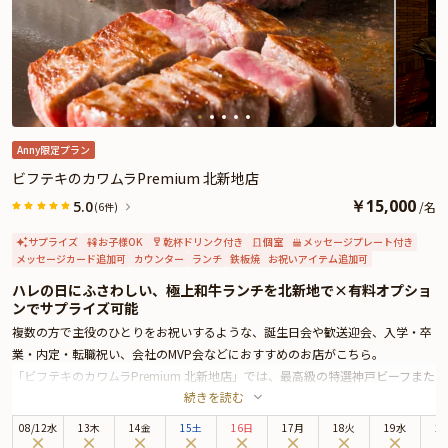
カスタマイズ可能なメッセージカードなどをお付けすることが出来ます。詳し
くは本ページ中段の「お祝いアイテム」の欄をご覧ください。
Anny限定プラン
ビフテキのカワムラPremium 北新地店
￥
15,000
5.0
/
名
(6件)
サプライズ
お子様OK
乾杯ドリンク付き
個室
メッセージプレート付き
メッセージカード追加可
カウンター
ランチ
鉄板焼
お祝いアイテム追加可
ハレの日にふさわしい、極上和牛ランチを北新地で×有料オプショ
ンでサプライズ可能
複数の方で主役のひとりをお祝いするような、誕生日会や歓送迎会、入学・卒
業・内定・転職祝い、会社のMVP会などにおすすめのお店がこちら。
「ビフテキのカワムラPremium 北新地店」では、最高級の特選神戸ビーフまた
続きを読む
は特選黒毛和牛を贅沢に楽しめる特別なコースをご用意しています。店内は重
厚感と洗練された雰囲気が調和した空間。カウンター席・個室席ともに、専属
08
/
12
水
13木
14金
15土
16日
17月
18火
19水
2
シェフによる臨場感あふれる調理風景を眺めながら、食事と会話をお楽しみい