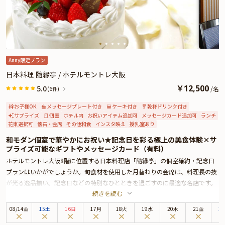
ザートタイムにご予約主様にお渡し致しますので、サプライズ演出にお役立て
ください。とっておきのお祝いシーンを心を込めてお手伝いさせていただきま
す。
Anny限定プラン
日本料理 隨縁亭 / ホテルモントレ大阪
￥
12,500
5.0
/
名
(6件)
お子様OK
メッセージプレート付き
ケーキ付き
乾杯ドリンク付き
サプライズ
個室
ホテル内
お祝いアイテム追加可
メッセージカード追加可
ランチ
花束選択可
懐石・会席
その他和食
インスタ映え
授乳室あり
和モダン個室で華やかにお祝い★記念日を彩る極上の美食体験×サ
プライズ可能なギフトやメッセージカード（有料）
ホテルモントレ大阪8階に位置する日本料理店「隨縁亭」の個室確約・記念日
プランはいかがでしょうか。旬食材を使用した月替わりの会席は、料理長の技
が光る逸品揃い。記念日などの特別なひとときを過ごすのに最適な名店です。
続きを読む
お召し上がりいただくのは、四季折々の厳選食材を使用した彩り豊かな特別会
席。料理長のこだわりが詰まった逸品は目にも美しく、記憶に残る美食体験に
08
/
14
金
15土
16日
17月
18火
19水
20木
21金
2
なることでしょう。居心地の良い上質な和モダン個室で、極上の会席料理を心