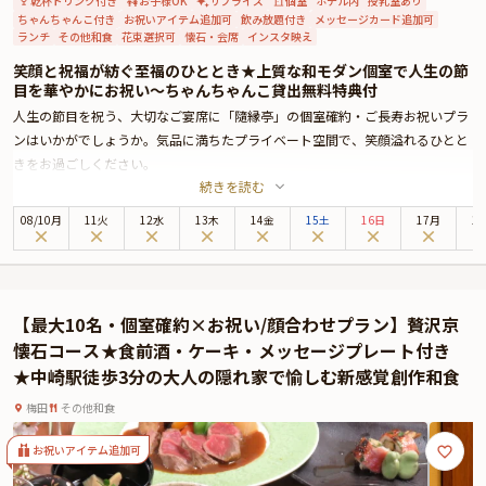
乾杯ドリンク付き
お子様OK
サプライズ
個室
ホテル内
授乳室あり
ちゃんちゃんこ付き
お祝いアイテム追加可
飲み放題付き
メッセージカード追加可
ランチ
その他和食
花束選択可
懐石・会席
インスタ映え
笑顔と祝福が紡ぐ至福のひととき★上質な和モダン個室で人生の節
目を華やかにお祝い〜ちゃんちゃんこ貸出無料特典付
人生の節目を祝う、大切なご宴席に「隨縁亭」の個室確約・ご長寿お祝いプラ
ンはいかがでしょうか。気品に満ちたプライベート空間で、笑顔溢れるひとと
きをお過ごしください。
続きを読む
「隨縁亭」は、大阪駅から西口より徒歩3分、ホテルモントレ大阪8階に位置す
るの日本料理店。アクセス抜群な立地は、幅広い世代が集う場としても安心し
08
/
10
月
11火
12水
13木
14金
15土
16日
17月
1
てお選びいただけます。
お召し上がりいただくのは、四季折々の厳選食材を使用した極上のお祝い会
席。お飲み物はフリードリンクでご用意しておりますので、お料理に合わせて
お好きなものをお楽しみください。料理長のこだわりが詰まった逸品は目にも
【最大10名・個室確約×お祝い/顔合わせプラン】贅沢京
美しく、祝宴に相応しい、贅沢な美食体験になることでしょう。
懐石コース★食前酒・ケーキ・メッセージプレート付き
さらに特典として、花束とちゃんちゃんこの貸出無料サービスをご用意してお
★中崎駅徒歩3分の大人の隠れ家で愉しむ新感覚創作和食
ります。ホテル内レストランならではの心温まるおもてなしと共に、思い出に
残る素敵な日になることをお約束いたします。
梅田
その他和食
★ご長寿のお祝いに相応しいオプション★
「隨縁亭」のご長寿お祝いプランでは、オプションとして、ホテル内写真室で
お祝いアイテム追加可
の記念撮影を承っております。また、Anny限定のギフトや花束、メッセージカ