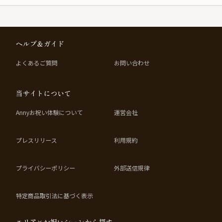
い。
本プランでは、料理長が厳選した宮崎県産黒毛和牛のスペシャル肉料理と、旬
の魚料理のWメインを含む全9品の創作和食コースをご堪能いただけます。ま
た、カニの旨みを存分に引き出した当店自慢のカニクリームコロッケもご用意
ヘルプ＆ガイド
しており、濃厚でトロトロに仕上がった一品は、お祝いの日に華を添える贅沢
な味わいです。心に残る美食と共に、特別な日を彩ります。
よくあるご質問
お問い合わせ
さらに、お祝いを彩るメッセージ付きケーキプレートもご用意しております。
お祝いにふさわしい華やかなひとときと、皆様の笑顔があふれる特別な時間
を、どうぞ「美味in家しげ」でお楽しみください。
当サイトについて
☆このプランでは、Annyお祝い体験限定の有料オプションで、「赤いちゃんち
ゃんこ」または「長寿向けアレンジメントフラワー」をお付けいただけます。
Annyお祝い体験について
運営会社
赤いちゃんちゃんこは、帽子や扇子付きで記念撮影にもぴったり。アレンジメ
ントフラワーは、還暦以外の古希・喜寿・白寿など各種イメージにあった専用
プレスリリース
利用規約
アレンジメントが選択可能です。
プライバシーポリシー
外部送信規律
特定商品取引法に基づく表示