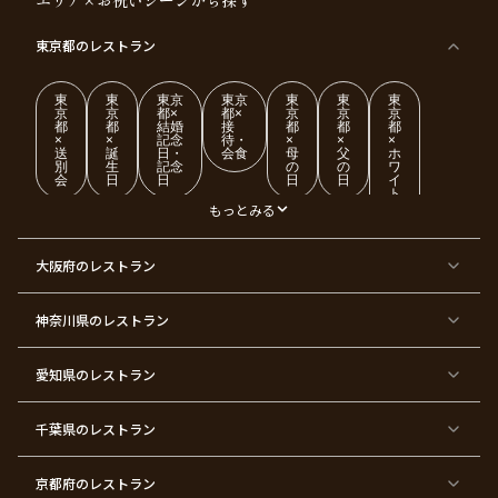
エリア×お祝いシーンから探す
東京都
のレストラン
東
東
東京
東京
東
東
東
京
京
都×
都×
京
京
京
都
都
結婚
接
都
都
都
×
×
記念
待・
×
×
×
送
誕
日・
会食
母
父
ホ
別
生
記念
の
の
ワ
会
日
日
日
日
イ
ト
デ
もっとみる
ー
東
東
東
東
東
東
東
東
大阪府
のレストラン
京
京
京
京
京
京
京
京
都
都
都
都
都
都
都
都
×
×
×
×
×
×
×
×
ク
金
銀
プ
女
米
古
還
神奈川県
のレストラン
リ
婚
婚
ロ
子
寿
希
暦
ス
式
式
ポ
会
マ
ー
ス
ズ
愛知県
のレストラン
東
東
東
東
東
東
東
東
京
京
京
京
京
京
京
京
千葉県
都
のレストラン
都
都
都
都
都
都
都
×
×
×
×
×
×
×
×
バ
七
婚
成
ク
内
退
卒
レ
五
約
人
リ
定
職
業
ン
三
式
ス
祝
式
京都府
のレストラン
タ
マ
い