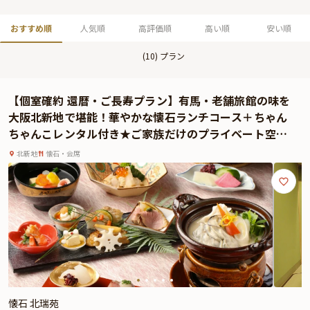
おすすめ順
人気順
高評価順
高い順
安い順
(
10
) プラン
【個室確約 還暦・ご長寿プラン】有馬・老舗旅館の味を
大阪北新地で堪能！華やかな懐石ランチコース＋ちゃん
ちゃんこレンタル付き★ご家族だけのプライベート空間
で盛大にお祝い
北新地
懐石・会席
懐石 北瑞苑