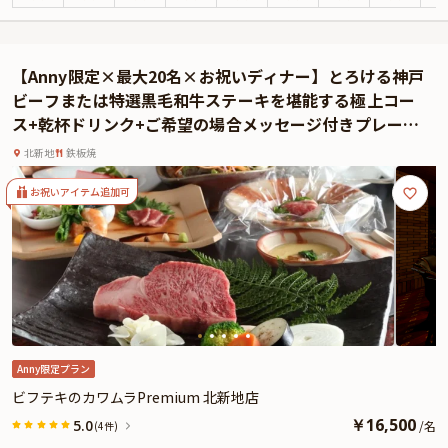
ただけます。
特別な日にふさわしい本プランは、下記2コースよりご選択可能です。
①【特選黒毛和牛100g特別コース】メインのロースorヘレステーキや海鮮鉄板
【Anny限定×最大20名×お祝いディナー】とろける神戸
焼きを堪能 ¥15,000
ビーフまたは特選黒毛和牛ステーキを堪能する極上コー
②【特選神戸ビーフ100g特別コース】メインの特選神戸ビーフロースステーキ
ス+乾杯ドリンク+ご希望の場合メッセージ付きプレート
や海鮮鉄板焼きを堪能 ¥25,000
★北新地のラグジュアリー空間でお祝いを
シェフの絶妙な火入れが引き出す肉の香りと、芳醇な味わいはまさに至福の瞬
北新地
鉄板焼
間。ワインとのマリアージュもたまりません。乾杯ドリンクや、ご希望の場合
は無料でメッセージ付きプレートもセットに。
お祝いアイテム追加可
さらに本プランでは、有料オプションで、サプライズにぴったりな花束・ギフ
ト・カスタマイズ可能なメッセージカードなどをお付けすることが出来ます。
詳しくは本ページ中段の「お祝いアイテム」の欄で、ご選択頂けます。
北新地駅から徒歩1分という好立地にありながら、店内に足を踏み入れると別
世界のような静寂と優雅な時間が流れます。ラグジュアリーな雰囲気に包まれ
ながら、大切な人とお祝いのひとときをお過ごしください。
Anny限定プラン
ビフテキのカワムラPremium 北新地店
￥
16,500
5.0
/
名
(4件)