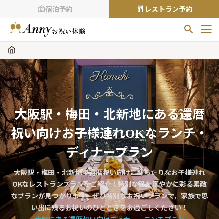
宿泊予約
レストラン予約
お気に入りプラン
お気に入りの登録がありません
Kanreki
プランの
をクリックすることで
お気に入りに追加できます。
大阪駅・梅田・北新地にある還暦
閲覧履歴
祝い向けお子様連れOKなランチ・
閲覧履歴はありません
過去に見たお店が最大10件まで表示されます。
ディナープラン
10件を超えると、古いものから順に削除されます。
大阪駅・梅田・北新地で還暦祝い向けにぴったりなお子様連れ
TOP
OKなレストランプランをご紹介！特別な日を華やかに彩る素敵
Annyお祝い体験について
なプランが見つかります。ぜひ特別なお祝いプランで、家族で思
い出に残るお祝いのひとときをお過ごしください！
Annyお祝いアイテムについて