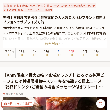
個室
お子様OK
サプライズ
懐石・会席
お祝いアイテム追加可
ランチ
花束選択可
座敷
メッセージカード追加可
老舗上方料理店で祝う！個室確約の大人数のお祝いプラン×有料オ
プションでサプライズ可能
明治十年創業の伝統を誇る「日本料理 大和屋さんげん 大阪梅田ヒルトンプラ
ザ・ウエスト」は、上質な上方料理の名店です。美しく移ろう日本の四季を繊
細に映す料理は、長年培われた職人の技と真心が息づく逸品揃い。複数の方で
続きを読む
主役のひとりをお祝いするような、誕生日会や歓送迎会、入学・卒業・内定・
転職祝い、会社のMVP会にふさわしい、品格ある空間が広がります。
08
/
11
火
12水
13木
14金
15土
16日
17月
18火
1
ご紹介する「祥福コース」では、祝肴・吸物・造り・焼物など、季節の恵みを
盛り込んだ全8品をご用意。メインは、香ばしい香りと旨味が広がる牛肉の陶
板焼き。見た目にも美しい盛り付けが、席を華やかに彩ります。料理一品ごと
に、旬の食材が持つ滋味深い味わいをご堪能いただけます。
【Anny限定×最大20名×お祝いランチ】とろける神戸ビ
お席は完全個室を確約。最大12名様までご案内。大切なお仲間やご家族とゆっ
ーフまたは特選黒毛和牛ステーキを堪能する極上コース
たりお過ごしいただけます。駅近でアクセスも良く、雨の日でも安心して訪れ
+乾杯ドリンク+ご希望の場合メッセージ付きプレート★
ることができるのも魅力のひとつです。
北新地のラグジュアリー空間でお祝いを
老舗ならではのきめ細やかなもてなしと、四季折々の美を映す料理が紡ぐ特別
北新地
鉄板焼
なひととき。大切な方々との絆を深め、心に残るお祝いの時間をお楽しみくだ
さい。
お祝いアイテム追加可
☆本プランでは、有料オプションで、サプライズにぴったりな花束・ギフト・