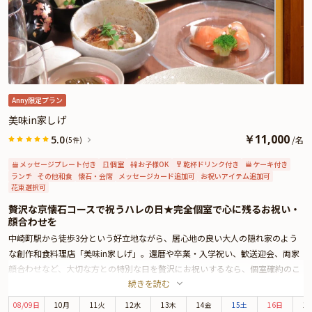
ードをお付けすることができます。メッセージカードは着席時に、ギフトはデ
ザートタイムにご予約主様にお渡し致しますので、サプライズ演出にお役立て
ください。とっておきのお祝いシーンを心を込めてお手伝いさせていただきま
す。
Anny限定プラン
美味in家しげ
￥
11,000
5.0
/
名
(5件)
メッセージプレート付き
個室
お子様OK
乾杯ドリンク付き
ケーキ付き
ランチ
その他和食
懐石・会席
メッセージカード追加可
お祝いアイテム追加可
花束選択可
贅沢な京懐石コースで祝うハレの日★完全個室で心に残るお祝い・
顔合わせを
中崎町駅から徒歩3分という好立地ながら、居心地の良い大人の隠れ家のよう
な創作和食料理店「美味in家しげ」。還暦や卒業・入学祝い、歓送迎会、両家
顔合わせなど、大切な方との特別な日を贅沢にお祝いするなら、個室確約のこ
続きを読む
ちらのプランはいかがでしょうか。
最大10名様までご利用可能なので、ご友人や大切な仲間とのお祝いランチ・デ
08
/
09
日
10月
11火
12水
13木
14金
15土
16日
1