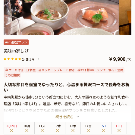
ト・カスタマイズ可能なメッセージカードなどをお付けすることが出来ます。
詳しくは本ページ中段の「お祝いアイテム」の欄で、ご選択頂けます。
北新地駅から徒歩1分という好立地にありながら、店内に足を踏み入れると別
世界のような静寂と優雅な時間が流れます。ラグジュアリーな雰囲気に包まれ
ながら、大切な人と特別なお祝いのひとときをお過ごしください。
Anny限定プラン
美味in家しげ
￥
9,900
5.0
/
名
(1件)
ケーキ付き
個室
メッセージプレート付き
お子様OK
ランチ
懐石・会席
その他和食
大切な節目を個室でゆったりと、心温まる贅沢コースで長寿をお祝
い
中崎町駅から徒歩3分という好立地に佇む、大人の隠れ家のような創作和食料
理店「美味in家しげ」。還暦、米寿、喜寿など、節目のお祝いにふさわしい、
特別なひとときを過ごすための個室確約プランをご用意いたしました。
続きを読む
広々とした個室は最大10名様までご利用いただけるため、ご家族やご友人、大
切な方々と共に心ゆくまでお祝いをお楽しみいただけます。木のぬくもりあふ
08
/
09
日
10月
11火
12水
13木
14金
15土
16日
1
れる落ち着いた空間で、リラックスしながら贅沢なひとときをお過ごしくださ