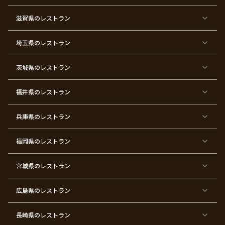
イ
ス
ン
パ
ー
滋賀県
のレストラン
テ
ィ
ー
埼玉県
のレストラン
東
東
東
東
東
東
東
東
京
京
京
京
京
京
京
京
都
都
都
都
都
都
都
都
茨城県
のレストラン
×
×
×
×
×
×
×
×
サ
忘
結
入
長
ハ
ハ
入
プ
年
婚
学
寿
ー
ロ
園
ラ
会
式
式
フ
ウ
式
福井県
のレストラン
イ
二
バ
ィ
ズ
次
ー
ン
パ
会
ス
パ
ー
デ
ー
兵庫県
のレストラン
テ
ー
テ
ィ
ィ
ー
ー
福岡県
のレストラン
東
東
東
東
東
東京
東
東
京
京
京
京
京
都×
京
京
都
都
都
都
都
顔合
都
都
宮城県
×
のレストラン
×
×
×
×
わ
×
×
ベ
フ
結
お
お
せ・
ウ
デ
ビ
ァ
婚
食
宮
結納
ェ
ー
ー
ー
祝
い
参
デ
ト
シ
ス
い
初
り
ィ
広島県
のレストラン
ャ
ト
パ
め
ン
ワ
バ
ー
グ
ー
ー
テ
パ
ス
ィ
ー
長崎県
のレストラン
デ
ー
テ