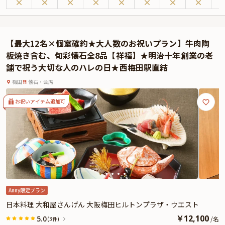
ィナーにも最適です。プライベート感溢れる個室で、心に残る特別なひととき
をお過ごしください。
店内には、木のぬくもり溢れる、ゆったりと落ち着いた空間が広がります。居
心地の良い個室でリラックスしながらお食事を堪能すれば、自然と会話が弾む
【最大12名×個室確約★大人数のお祝いプラン】牛肉陶
こと間違いなしです。
板焼き含む、旬彩懐石全8品【祥福】★明治十年創業の老
本プランでお召し上がりいただくのは、特別な日に贈る贅沢京懐石コース。料
舗で祝う大切な人のハレの日★西梅田駅直結
理長が厳選した旬の食材をふんだんに使用して一期一会の新感覚創作料理を生
み出しています。食前酒から始まり、旬の魚料理や和牛サーロインステーキ、
梅田
懐石・会席
季節のご飯や吸物、デザートまで、京懐石の美しさと贅沢さを感じられる内容
に構成されています。
お祝いアイテム追加可
また、贅沢なコースに加え、お祝いの席にぴったりなケーキをご用意しており
ます。ぬくもり溢れる居心地の良い大人の隠れ家で、大切な方との心温まる特
別な時間を心ゆくまでお楽しみください。
☆本プランでは、有料オプションで、主役の方へのサプライズにぴったりな花
束・ギフト・カスタマイズ可能なメッセージカードなどをお付けすることが出
来ます。詳しくは本ページ中段の「お祝いアイテム」の欄で、お選びいただけ
ます。
Anny限定プラン
日本料理 大和屋さんげん 大阪梅田ヒルトンプラザ・ウエスト
￥
12,100
5.0
/
名
(3件)