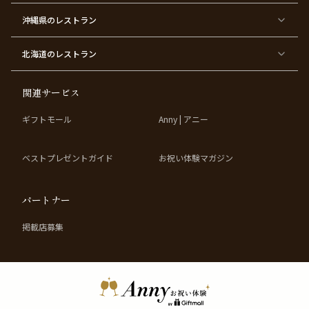
ー
ィ
ー
沖縄県
のレストラン
東
東
東
東
京
京
京
京
都
都
都
都
北海道
のレストラン
×
×
×
×
お
大
歓
同
子
人
迎
窓
様
数
会
会
の
の
関連サービス
お
お
誕
祝
生
い
ギフトモール
Anny | アニー
日
ベストプレゼントガイド
お祝い体験マガジン
パートナー
掲載店募集