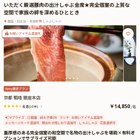
いただく厳選豚肉の出汁しゃぶ会席★完全個室の上質な
感を刺激する至高の美食体験をお約束いたします。
空間で家族の絆を深めるひととき
ご両家お顔合わせプランでは、こだわりの特選食材を使用したランチコースを
ご用意しております。さらに本プランでは、お好きなドリンクをおひとり様に
銀座・日比谷・有楽町
しゃぶしゃぶ
つき一杯と、メッセージプレートを特典としてご用意しております。記憶に残
る素敵な日を「ヘイフンテラス」で心ゆくまでお過ごしください。
お祝いアイテム追加可
※有料オプションで、ザ・ペニンシュラ東京特製ケーキやAnny限定の記念ギフ
ト、カスタマイズ可能なご両家お顔合わせ用しおりなどをお付けすることがで
きます。
Anny限定プラン
京都 瓢嘻 銀座本店
￥
14,850
4.8
/
名
(10件)
サプライズ
個室
お子様OK
ランチ
お祝いアイテム追加可
メッセージカード追加可
顔合わせ用しおり追加可
しゃぶしゃぶ
花束選択可
重厚感のある完全個室の和空間で名物の出汁しゃぶを堪能×有料オ
プションでサプライズ可能