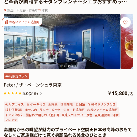
と革新が調和するモダンフレンチ〜シェフおすすめラン
う。
チコース全4品＋乾杯シャンパン〜憧れの5つ星ホテル★
「東京なだ万」で供されるのは、日本の美しい季節の「走り・旬・名残」を描
銀座・日比谷・有楽町
洋食
ザ・ペニンシュラ東京
く懐石料理。ここでしか味わえない逸品が、特別な日の思い出をより華やかに
彩ります。美しい器やしつらえと共に、季節の恵みを五感でお楽しみくださ
お祝いアイテム追加可
い。記憶に残る贅沢な美食体験となることをお約束いたします。
★とっておきの演出が叶う特典＆オプション★
本プランでは、特典として乾杯用スパークリングワインをおひとり様につき一
杯ご提供いたします。さらに有料オプションで、Anny限定のお顔合わせ用しお
りや、ギフト、カスタマイズ可能なメッセージカードなどをお付けすることが
出来ます。メッセージカードは着席時に、花束やギフトは食後にご予約主様に
お渡し致しますので、是非サプライズ演出にお役立てください。
Anny限定プラン
Peter / ザ・ペニンシュラ東京
￥
15,800
5.0
/
名
(24件)
サプライズ
ケーキ付き
絶景
高層階
個室
乾杯ドリンク付き
お子様OK
ホテル内
ランチ
メッセージカード追加可
お祝いアイテム追加可
インスタ映え
顔合わせ用しおり追加可
東京スカイツリー景色
花束選択可
洋食
フレンチ
高層階からの眺望が魅力のプライベート空間★日本最高峰のおもて
なし×ご家族様だけで寛ぐ笑顔溢れる美食のひととき