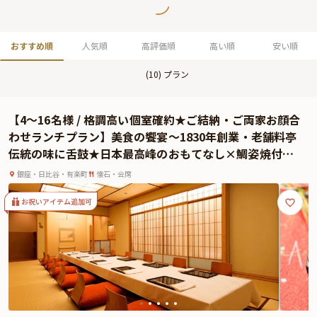
おすすめ順
人気順
高評価順
高い順
安い順
(
10
) プラン
【4〜16名様 / 格調高い個室確約★ご結納・ご両家お顔合
わせランチプラン】美食の饗宴〜1830年創業・老舗料亭
伝統の味に舌鼓★日本最高峰のおもてなし×鯛姿焼付お
祝い懐石＋乾杯ドリンク〜帝国ホテル 東京 / 日比谷駅徒
銀座・日比谷・有楽町
懐石・会席
歩3分
お祝いアイテム追加可