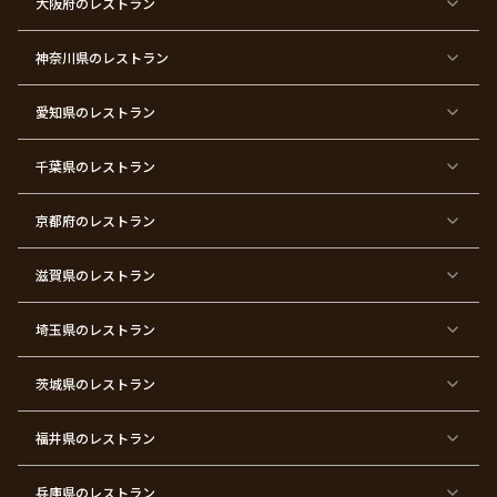
大阪府
のレストラン
京
京
京
京
京
京
京
京
都
都
都
都
都
都
都
都
×
×
×
×
×
×
×
×
ク
金
銀
プ
女
米
古
還
神奈川県
のレストラン
リ
婚
婚
ロ
子
寿
希
暦
ス
式
式
ポ
会
マ
ー
ス
ズ
愛知県
のレストラン
東
東
東
東
東
東
東
東
京
京
京
京
京
京
京
京
千葉県
都
のレストラン
都
都
都
都
都
都
都
×
×
×
×
×
×
×
×
バ
七
婚
成
ク
内
退
卒
レ
五
約
人
リ
定
職
業
ン
三
式
ス
祝
式
京都府
のレストラン
タ
マ
い
イ
ス
ン
パ
ー
滋賀県
のレストラン
テ
ィ
ー
埼玉県
のレストラン
東
東
東
東
東
東
東
東
京
京
京
京
京
京
京
京
都
都
都
都
都
都
都
都
茨城県
のレストラン
×
×
×
×
×
×
×
×
サ
忘
結
入
長
ハ
ハ
入
プ
年
婚
学
寿
ー
ロ
園
ラ
会
式
式
フ
ウ
式
福井県
のレストラン
イ
二
バ
ィ
ズ
次
ー
ン
パ
会
ス
パ
ー
デ
ー
兵庫県
のレストラン
テ
ー
テ