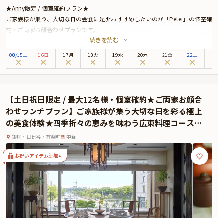
★Anny限定 / 個室確約プラン★
ご家族様が集う、大切な日の会食に是非おすすめしたいのが「Peter」の個室確
約・ご両家お顔合わせプランです。
続きを読む
ザ・ペニンシュラ東京は、皇居外苑と日比谷公園に面しており、銀座までは徒
歩圏内と最高のロケーションに位置する5つ星ホテル。最上階の美食空間
08
/
15
土
16日
17月
18火
19水
20木
21金
22土
2
「Peter」では、伝統と革新が調和するモダンフレンチをお楽しみいただけま
す。
店内には、都会の喧騒を忘れさせる上質な空間が広がり、最高のおもてなしと
共にお食事をお楽しみいただけます。お席は、美しい眺望を楽しめる個室へご
【土日祝日限定 / 最大12名様・個室確約★ご両家お顔合
案内。落ち着いた雰囲気の中、自然と会話も弾み、ご両家の距離がより近づ
わせランチプラン】ご家族様が集う大切な日を彩る極上
く、和やかなお顔合わせとなることでしょう。
の美食体験★四季折々の恵みを味わう広東料理コース＋
本プランでお召し上がりいただくのは、新進気鋭のシェフ、ヨハン・ダコスタ
乾杯ドリンク＋メッセージプレート〜5つ星ホテル★ザ・
による贅沢なランチコース。乾杯にぴったりなグラスシャンパンもご用意して
銀座・日比谷・有楽町
中華
ペニンシュラ東京
おります。
お祝いアイテム追加可
日本の出汁や日本料理のテクニックなどを取り入れた、華やかなプレゼンテー
ションのモダンフレンチは、一度食べたら忘れられない美味しさです。極上の
美食体験が、大切な日をより鮮やかに彩ることでしょう。記憶に残る素敵な日
を「Peter」で心ゆくまでお過ごしください。
★有料オプションで、ザ・ペニンシュラ東京特製ケーキや、Anny限定のご両家
お顔合わせ用しおりなどをお付けすることができます。是非お役立てくださ