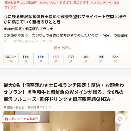
顔合わせ用しおり追加可
メッセージカード追加可
花束選択可
ペアリング付き
洋食
フレンチ
心に残る贅沢な食体験★煌めく夜景を望むプライベート空間×穏や
かに満ちていく至福のひととき
★Anny限定 / 個室確約プラン★
ご家族様が集う、大切な日の会食に是非おすすめしたいのが「Peter」の個室確
約・ご両家お顔合わせプランです。
続きを読む
ザ・ペニンシュラ東京は、皇居外苑と日比谷公園に面しており、銀座までは徒
歩圏内と最高のロケーションに位置する5つ星ホテル。最上階の美食空間
08
/
13
木
14金
15土
16日
17月
18火
19水
20木
2
「Peter」では、伝統と革新が調和するモダンフレンチをお楽しみいただけま
す。
店内には、都会の喧騒を忘れさせる上質な空間が広がり、最高のおもてなしと
共にお食事をお楽しみいただけます。お席は、美しい眺望を楽しめる個室へご
最大8名【個室確約★土日祝ランチ限定！結納・お顔合わ
案内。落ち着いた雰囲気の中、自然と会話も弾み、ご両家の距離がより近づ
せプラン】黒毛和牛と旬鮮魚のWメインが贈る、全6品の
く、和やかなお顔合わせとなることでしょう。
贅沢フルコース+乾杯ドリンク★銀座駅直結GINZA
本プランでお召し上がりいただくのは、新進気鋭のシェフ、ヨハン・ダコスタ
PLACE7階★ご両家だけのプライベート空間で和やかな
による贅沢なディナーコース。日本の出汁や日本料理のテクニックなどを取り
銀座・日比谷・有楽町
フレンチ
ひとときを
入れた、華やかなプレゼンテーションのモダンフレンチは、一度食べたら忘れ
られない美味しさです。極上の美食体験が、大切な日をより鮮やかに彩りま
お祝いアイテム追加可
す。さらに本プランでは、メッセージプレートを特典としてご用意しておりま