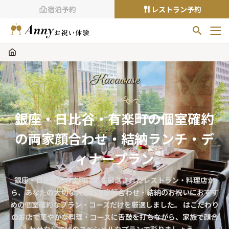
宿泊予約
レストラン予約
お気に入りプラン
お気に入りの登録がありません
Kaoawase
プランの
をクリックすることで
お気に入りに追加できます。
銀座・日比谷・有楽町の個室確約
閲覧履歴
の両家顔合わせ・結納ランチ・デ
閲覧履歴はありません
過去に見たお店が最大10件まで表示されます。
ィナープラン
10件を超えると、古いものから順に削除されます。
銀座・日比谷・有楽町にある厳選されたレストラン・料理店か
TOP
ら、あなたの大切な人との両家顔合わせ・結納のお祝いにおすす
Annyお祝い体験について
めの個室確約なプラン・コースだけを厳選しました。 はこだわり
のお店で華やかな料理・コースに舌鼓を打ちながら、家族で顔合
Annyお祝いアイテムについて