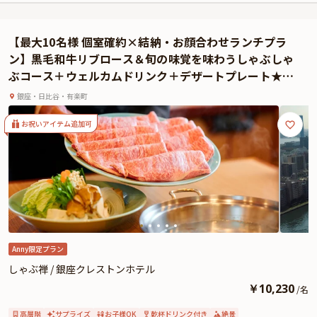
お召し上がりいただくのは、黒毛和牛＆鮮魚のWメインの贅沢なランチコース
全5品です。お食事は特典の乾杯ドリンクからスタート。一皿一皿にシェフの
【最大10名様 個室確約×結納・お顔合わせランチプラ
こだわりが詰まった見た目も華やかなお料理に、自然と笑みがこぼれ、会話も
ン】黒毛和牛リブロース＆旬の味覚を味わうしゃぶしゃ
弾むことでしょう。また、お料理を引き立てるシャンパーニュやナチュールワ
ぶコース＋ウェルカムドリンク＋デザートプレート★ホ
イン、オリジナルカクテルも豊富に取り揃えておりますので、お料理とのマリ
テル32F！東京ベイエリアの美景★
アージュもお楽しみいただけます。
銀座・日比谷・有楽町
是非、「CADRAN」でご両家の絆を深める、大切なひとときをお過ごしくださ
い。
お祝いアイテム追加可
☆本プランでは、有料オプションで、サプライズにぴったりな花束・ギフト・
カスタマイズ可能なメッセージカードなどをお付けすることが出来ます。詳し
くは本ページ中段の「お祝いアイテム」の欄をご覧ください。
Anny限定プラン
しゃぶ禅 / 銀座クレストンホテル
￥
10,230
/
名
高層階
サプライズ
お子様OK
乾杯ドリンク付き
絶景