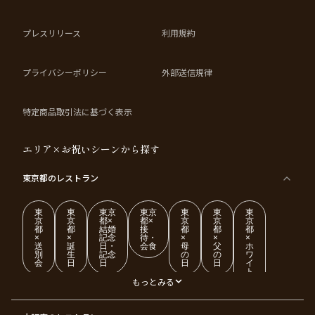
プレスリリース
利用規約
プライバシーポリシー
外部送信規律
特定商品取引法に基づく表示
エリア×お祝いシーンから探す
東京都
のレストラン
東
東
東京
東京
東
東
東
京
京
都×
都×
京
京
京
都
都
結婚
接
都
都
都
×
×
記念
待・
×
×
×
送
誕
日・
会食
母
父
ホ
別
生
記念
の
の
ワ
会
日
日
日
日
イ
ト
デ
もっとみる
ー
東
東
東
東
東
東
東
東