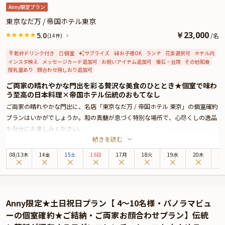
Anny限定プラン
東京なだ万 / 帝国ホテル東京
￥
23,000
5.0
/
名
(14件)
乾杯ドリンク付き
個室
サプライズ
お子様OK
ランチ
花束選択可
ホテル内
インスタ映え
メッセージカード追加可
お祝いアイテム追加可
懐石・会席
その他和食
授乳室あり
顔合わせ用しおり追加可
ご両家の晴れやかな門出を彩る贅沢な美食のひととき★個室で味わ
う至高の日本料理×帝国ホテル伝統のおもてなし
ご両家の晴れやかな門出に、名店「東京なだ万 / 帝国ホテル 東京」の個室確約
プランはいかがでしょうか。和の真髄が息づく特別な場所で、心尽くしの逸品
を存分にお楽しみください。
続きを読む
帝国ホテル 東京は、皇居外苑と日比谷公園に面しており、銀座までは徒歩圏内
と最高のロケーションに位置する老舗ホテル。その地下1階に位置する「東京
08
/
13
木
14金
15土
16日
17月
18火
19水
20木
2
なだ万」では、1890年の開業以来、受け継がれてきた伝統のおもてなしと共
に、贅沢な美食のひとときをお過ごしいただけます。
和の風情と気品漂う佇まいが心地良い店内は、祝宴に最適。数寄屋風の上質空
間は、日本建築界の第一人者、故・村野藤吾先生が創設された村野・森建築事
Anny限定★土日祝日プラン【 4〜10名様・パノラマビュ
務所による数々の意匠が凝らされています。格調高い個室では、落ち着いた雰
ーの個室確約★ご結納・ご両家お顔合わせプラン】伝統
囲気の中、自然と会話も弾み、心温まる和やかなお顔合わせとなることでしょ