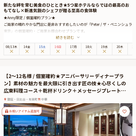
新たな絆を育む美食のひととき★5つ星ホテルならではの最高のお
もてなし×新進気鋭のシェフが贈る至高の食体験
★Anny限定 / 個室確約プラン★
ご両家の晴れやかな門出に是非おすすめしたいのが「Peter / ザ・ペニンシュラ
東京」の個室確約・ご両家お顔合わせプランです。
続きを読む
ザ・ペニンシュラ東京は、皇居外苑と日比谷公園に面しており、銀座までは徒
歩圏内と最高のロケーションに位置する5つ星ホテル。最上階の美食空間
08
/
13
木
14金
15土
16日
17月
18火
19水
20木
2
「Peter」では、伝統と革新が調和するモダンフレンチをお楽しみいただけま
す。
店内には、都会の喧騒を忘れさせる上質な空間が広がり、最高のおもてなしと
共にお食事をお楽しみいただけます。お席は、美しい眺望を楽しめる個室へご
【2〜12名様 / 個室確約★アニバーサリーディナープラ
案内。落ち着いた雰囲気の中、自然と会話も弾み、ご両家の距離がより近づ
ン】素材の魅力を最大限に引き出す匠の技★心尽くしの
く、和やかなお顔合わせとなることでしょう。
広東料理コース＋乾杯ドリンク＋メッセージプレート〜5
本プランでお召し上がりいただくのは、新進気鋭のシェフ、ヨハン・ダコスタ
つ星ホテル★ザ・ペニンシュラ東京
による贅沢なランチコース。乾杯にぴったりな、グラスシャンパンもご用意し
銀座・日比谷・有楽町
中華
ております。日本の出汁や日本料理のテクニックなどを取り入れた、華やかな
プレゼンテーションのモダンフレンチは、一度食べたら忘れられない美味しさ
お祝いアイテム追加可
です。極上の美食体験が、大切な日をより鮮やかに彩ります。記憶に残る素敵
な日を「Peter」で心ゆくまでお過ごしください。
★有料オプションで、ザ・ペニンシュラ東京特製ケーキや、Anny限定のご両家