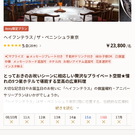
お顔合わせ用しおりなどをお付けすることができます。是非お役立てくださ
い。とっておきのお祝いシーンをスタッフが心を込めてお手伝いいたします。
Anny限定プラン
ヘイフンテラス / ザ・ペニンシュラ東京
￥
23,800
5.0
/
名
(28件)
サプライズ
メッセージプレート付き
乾杯ドリンク付き
お子様OK
個室
中華
メッセージカード追加可
ホテル内
お祝いアイテム追加可
花束選択可
インスタ映え
とっておきのお祝いシーンに相応しい贅沢なプライベート空間★憧
れの5つ星ホテルで堪能する至高の広東料理
大切な記念日やお誕生日のお祝いに「ヘイフンテラス」の個室確約・アニバー
サリープランはいかがでしょうか。
「ヘイフンテラス」はザ・ペニンシュラ東京2階に位置する、伝統的な広東料
続きを読む
理を楽しめるレストランです。中国江蘇省の蘇州の古典庭園をイメージした趣
ある店内で、特別なひとときをお寛ぎください。ザ・ペニンシュラ東京は、皇
08
/
10
月
11火
12水
13木
14金
15土
16日
17月
1
居外苑と日比谷公園に面しており、銀座までは徒歩圏内と最高のロケーション
に位置する5つ星ホテル。洗練された上質空間では、最高のおもてなしと共に
お食事をお楽しみいただけます。