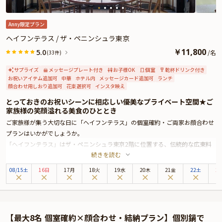
い。とっておきのお祝いシーンをスタッフが心を込めてお手伝いいたします。
Anny限定プラン
ヘイフンテラス / ザ・ペニンシュラ東京
￥
11,800
5.0
/
名
(33件)
サプライズ
メッセージプレート付き
お子様OK
個室
乾杯ドリンク付き
お祝いアイテム追加可
中華
ホテル内
メッセージカード追加可
ランチ
顔合わせ用しおり追加可
花束選択可
インスタ映え
とっておきのお祝いシーンに相応しい優美なプライベート空間★ご
家族様の笑顔溢れる美食のひととき
ご家族様が集う大切な日に「ヘイフンテラス」の個室確約・ご両家お顔合わせ
プランはいかがでしょうか。
「ヘイフンテラス」はザ・ペニンシュラ東京2階に位置する、伝統的な広東料
続きを読む
理を楽しめるレストランです。中国江蘇省の蘇州の古典庭園をイメージした趣
ある店内で、特別なひとときをお寛ぎください。ザ・ペニンシュラ東京は、皇
08
/
15
土
16日
17月
18火
19水
20木
21金
22土
2
居外苑と日比谷公園に面しており、銀座までは徒歩圏内と最高のロケーション
に位置する5つ星ホテル。洗練された上質空間では、最高のおもてなしと共に
お食事をお楽しみいただけます。
四季折々の厳選食材を使用した心尽くしの逸品は、一度食べたら忘れられない
【最大8名 個室確約×顔合わせ・結納プラン】個別鍋で
美味しさ。素材の魅力を最大限に引き出す匠の技を存分にご堪能ください。五