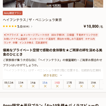
てなしにも、安心してご利用くださいませ。
ご家族様でゆっくりとお食事の出来る当店で、記念となる日を心ゆくまでご堪
能ください。
Anny限定プラン
ヘイフンテラス / ザ・ペニンシュラ東京
￥
10,800
5.0
/
名
(60件)
サプライズ
メッセージプレート付き
お子様OK
個室
乾杯ドリンク付き
お祝いアイテム追加可
メッセージカード追加可
顔合わせ用しおり追加可
ホテル内
ランチ
中華
インスタ映え
花束選択可
優美なプライベート空間で感動の食体験を★ご両家の絆を深める美
食のひととき
ご家族様が集う大切な日に「ヘイフンテラス」の個室確約・ご両家お顔合わせ
プランはいかがでしょうか。
「ヘイフンテラス」はザ・ペニンシュラ東京2階に位置する、伝統的な広東料
続きを読む
理を楽しめるレストランです。中国江蘇省の蘇州の古典庭園をイメージした趣
ある店内で、特別なひとときをお寛ぎください。ザ・ペニンシュラ東京は、皇
08
/
12
水
13木
14金
15土
16日
17月
18火
19水
2
居外苑と日比谷公園に面しており、銀座までは徒歩圏内と最高のロケーション
に位置する5つ星ホテル。洗練された上質空間では、最高のおもてなしと共に
お食事をお楽しみいただけます。
四季折々の厳選食材を使用した心尽くしの逸品は、一度食べたら忘れられない
Anny限定★平日プラン【4〜10名様★パノラマビューの