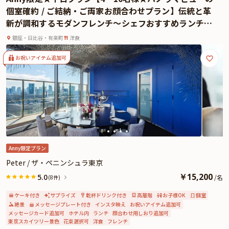
美味しさ。素材の魅力を最大限に引き出す匠の技を存分にご堪能ください。五
個室確約 / ご結納・ご両家お顔合わせプラン】伝統と革
感を刺激する至高の美食体験をお約束いたします。
新が調和するモダンフレンチ〜シェフおすすめランチコ
ご両家お顔合わせプランでは、こだわりの特選食材を使用したランチコースを
ース全4品＋乾杯シャンパン★ハレの日を彩る贅沢な食体
ご用意しております。5つ星ホテルならではの最高のおもてなしと共に、特別
銀座・日比谷・有楽町
洋食
験〜5つ星ホテル★ザ・ペニンシュラ東京
なひとときをお過ごしください。さらに本プランでは、お好きなドリンクをお
ひとり様につき一杯と、メッセージプレートを特典としてご用意しておりま
お祝いアイテム追加可
す。記憶に残る素敵な日を「ヘイフンテラス」で心ゆくまでお過ごしくださ
い。
※有料オプションで、ザ・ペニンシュラ東京特製ケーキやAnny限定の記念ギフ
ト、カスタマイズ可能なご両家お顔合わせ用しおりなどをお付けすることがで
きます。
Anny限定プラン
Peter / ザ・ペニンシュラ東京
￥
15,200
5.0
/
名
(8件)
ケーキ付き
サプライズ
乾杯ドリンク付き
高層階
お子様OK
個室
絶景
メッセージプレート付き
インスタ映え
お祝いアイテム追加可
メッセージカード追加可
ホテル内
ランチ
顔合わせ用しおり追加可
東京スカイツリー景色
花束選択可
洋食
フレンチ