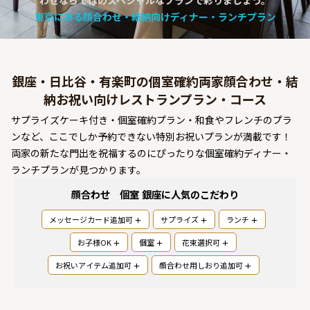
わせならではのスペシャルなプランで彩りましょう。
よくあるご質問
東京にある顔合わせ・結納向けディナー・ランチプラン
お問い合わせ
銀座・日比谷・有楽町の個室確約両家顔合わせ・結
納お祝い向けレストランプラン・コース
サプライズケーキ付き・個室確約プラン・和食やフレンチのプラ
ンなど、ここでしか予約できない特別お祝いプランが満載です！
両家の新たな門出を祝福するのにぴったりな個室確約ディナー・
ランチプランが見つかります。
顔合わせ 個室 銀座
に人気のこだわり
メッセージカード追加可
サプライズ
ランチ
お子様OK
個室
花束選択可
お祝いアイテム追加可
顔合わせ用しおり追加可