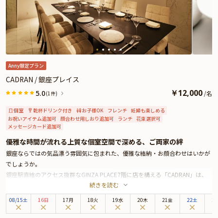
す。記憶に残る素敵な日を「Peter」で心ゆくまでお過ごしください。
★選べるコース＆とっておきの演出が叶うオプション★
本プランでは、2種のコースをご用意しております。お好みに合わせてお選び
ください。また有料オプションで、ペアリングや、ザ・ペニンシュラ東京特製
ケーキ、おAnny限定のギフトをお付けすることができます。是非サプライズ演
出にお役立てください。とっておきのお祝いシーンをスタッフが心を込めてお
手伝いいたします。
Anny限定プラン
CADRAN / 銀座プレイス
￥
12,000
5.0
/
名
(1件)
個室
乾杯ドリンク付き
お子様OK
フレンチ
妊婦も楽しめる
お祝いアイテム追加可
顔合わせ用しおり追加可
ランチ
花束選択可
メッセージカード追加可
優雅な時間が流れる上質な個室空間で深める、ご両家の絆
銀座ならではの気品漂う雰囲気に包まれた、優雅な結納・お顔合わせはいかが
でしょうか。
銀座駅直結のアクセス抜群なGINZA PLACE7階に店を構える「CADRAN」は、
続きを読む
旬の厳選食材を使用した極上のフランス料理を楽しむことができる人気フレン
チレストランです。
08
/
15
土
16日
17月
18火
19水
20木
21金
22土
2
本プランは、ご両家だけのプライベート空間で人目を気にせずご歓談いただけ
るよう完全個室へご案内いたします。