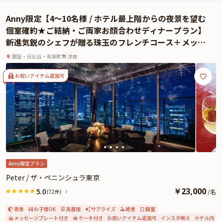
四季折々の厳選食材を使用した心尽くしの逸品は、一度食べたら忘れられない
Anny限定【4〜10名様 / ホテル最上階からの夜景を望む
美味しさ。素材の魅力を最大限に引き出す匠の技を存分にご堪能ください。五
個室確約★ご結納・ご両家お顔合わせディナープラン】
感を刺激する至高の美食体験をお約束いたします。
新進気鋭のシェフが贈る珠玉のフレンチコース＋メッセ
アニバーサリープランでは、こだわりの特選食材を使用したディナーコースを
ージプレート〜ご両家の絆をやさしく紡ぐ、晴れやかな
ご用意しております。さらに本プランでは、お好きなドリンクをおひとり様に
銀座・日比谷・有楽町
洋食
門出〜5つ星ホテル / ザ・ペニンシュラ東京
つき一杯と、メッセージプレートを特典としてご用意しております。記憶に残
る素敵な日を「ヘイフンテラス」で心ゆくまでお過ごしください。
お祝いアイテム追加可
※有料オプションで、ザ・ペニンシュラ東京特製ケーキ、Anny限定の薔薇の花
束やギフト、カスタマイズ可能なメッセージカードなどをお付けすることがで
きます。メッセージカードは着席時に、花束やギフトはデザートタイムにご予
約主様にお渡し致しますので、サプライズ演出にお役立てください。
Anny限定プラン
Peter / ザ・ペニンシュラ東京
￥
23,000
5.0
/
名
(72件)
夜景
お子様OK
高層階
サプライズ
絶景
個室
メッセージプレート付き
ケーキ付き
お祝いアイテム追加可
インスタ映え
ホテル内