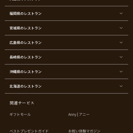
ィ
ィ
ー
ー
福岡県
のレストラン
東
東
東
東
東
東京
東
東
京
京
京
京
京
都×
京
京
都
都
都
都
都
顔合
都
都
宮城県
×
のレストラン
×
×
×
×
わ
×
×
ベ
フ
結
お
お
せ・
ウ
デ
ビ
ァ
婚
食
宮
結納
ェ
ー
ー
ー
祝
い
参
デ
ト
シ
ス
い
初
り
ィ
広島県
のレストラン
ャ
ト
パ
め
ン
ワ
バ
ー
グ
ー
ー
テ
パ
ス
ィ
ー
長崎県
のレストラン
デ
ー
テ
ー
ィ
ー
沖縄県
のレストラン
東
東
東
東
京
京
京
京
都
都
都
都
北海道
のレストラン
×
×
×
×
お
大
歓
同
子
人
迎
窓
様
数
会
会
の
の
関連サービス
お
お
誕
祝
生
い
ギフトモール
Anny | アニー
日
ベストプレゼントガイド
お祝い体験マガジン