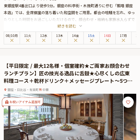
東銀座駅4番出口より徒歩5分。銀座の料亭街・木挽町通りに佇む「瓢嘻 銀座
本店」では、全席個室の落ち着いた和空間をご用意。都会の喧騒を忘れ、ゆっ
たりとした時間をお過ごしいただけるので、顔合わせ・結納も家族水入らずで
続きを読む
お過ごし頂けます。
メインとなるお食事は厳選豚肉のしゃぶしゃぶ。しゃぶしゃぶの付けだれとい
08
/
10
月
11火
12水
13木
14金
15土
16日
17月
1
えばポン酢が定番ですが、当店では京都の伝統から生まれた特製のお出汁でお
召し上がりいただきます。出汁の旨みが厳選豚肉の甘みを引き立て、口の中で
とろける極上の味わいに。さらに厳選豚肉と相性抜群の刻み葱をたっぷり加え
るのが当店流。「必ずもう一度食べたくなる」と多くのお客様にご好評いただ
【平日限定 / 最大12名様・個室確約★ご両家お顔合わせ
いている名物「出汁しゃぶ」をぜひご堪能ください。
ランチプラン】匠の技光る逸品に舌鼓★心尽くしの広東
さらに本プランでは、有料オプションで、顔合わせのお席にぴったりな花束・
料理コース＋乾杯ドリンク＋メッセージプレート〜5つ星
ギフト・カスタマイズ可能なメッセージカードなどをお付けすることが出来ま
ホテル★ザ・ペニンシュラ東京
す。メッセージカードは着席時に、花束やギフトはデザートタイムにご予約主
銀座・日比谷・有楽町
中華
様にお渡し致しますので、サプライズにお役立てください。詳しくは本ページ
中段の「お祝いアイテム」の欄で、選んで頂けます。
お祝いアイテム追加可
また当店では、お客様一人ひとりに寄り添ったお食事をご提供しております。
アレルギーや宗教上の理由、お苦手な食材がある場合は、お気軽にご相談くだ
さい。コース料理の内容を変更し、ご満足いただけるお食事をご用意いたしま
す。更にヴィーガン専用コースに加え、外国語メニューもご用意。英語対応可
能なスタッフが簡単なご案内をいたします。海外からのお客様との会食やおも