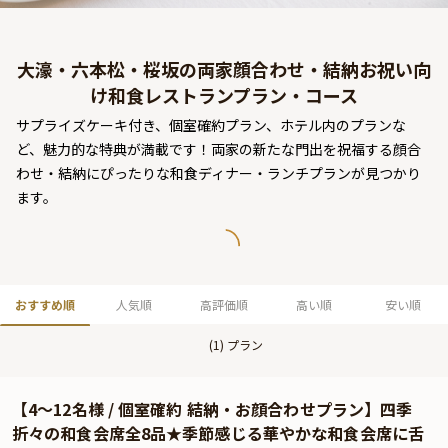
よくあるご質問
お問い合わせ
大濠・六本松・桜坂の両家顔合わせ・結納お祝い向
け和食レストランプラン・コース
サプライズケーキ付き、個室確約プラン、ホテル内のプランな
ど、魅力的な特典が満載です！両家の新たな門出を祝福する顔合
わせ・結納にぴったりな和食ディナー・ランチプランが見つかり
ます。
おすすめ順
人気順
高評価順
高い順
安い順
(
1
) プラン
【4～12名様 / 個室確約 結納・お顔合わせプラン】四季
折々の和食会席全8品★季節感じる華やかな和食会席に舌