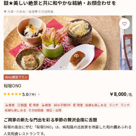
鼓★美しい絶景と共に和やかな結納・お顔合わせを
大濠・六本松・桜坂
その他和食
Anny限定プラン
桜坂ONO
￥
8,000
5.0
/
名
(7件)
絶景
個室
夜景
絶景
お子様OK
夜景
妊婦も楽しめる
ランチ
ランチ
妊婦も楽しめる
その他和食
懐石・会席
ご両家の新たな門出を彩る季節の贅沢会席に舌鼓
桜坂の高台に佇む「桜坂ONO」は、純和風の古民家を改装した和の趣あふれる
人気和食レストランです。