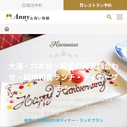
宿泊予約
レストラン予約
お気に入りプラン
お気に入りの登録がありません
Kaoawase
プランの
をクリックすることで
お気に入りに追加できます。
大濠・六本松・桜坂の両家顔合わ
閲覧履歴
せ・結納和食ランチ・ディナープ
閲覧履歴はありません
過去に見たお店が最大10件まで表示されます。
ラン
10件を超えると、古いものから順に削除されます。
大濠・六本松・桜坂で両家顔合わせ・結納にぴったりな和食レス
TOP
トランプランをご紹介！特別な日を華やかに彩る素敵なお祝いプ
Annyお祝い体験について
ランで、家族で思い出に残るお祝いを！
福岡にある顔合わせディナー・ランチプラン
Annyお祝いアイテムについて