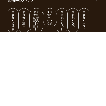
東京都
のレストラン
東
東
東京
東京
東
東
東
京
京
都×
都×
京
京
京
都
都
結婚
接
都
都
都
×
×
記念
待・
×
×
×
送
誕
日・
会食
母
父
ホ
別
生
記念
の
の
ワ
会
日
日
日
日
イ
ト
デ
もっとみる
ー
東
東
東
東
東
東
東
東
大阪府
のレストラン
京
京
京
京
京
京
京
京
都
都
都
都
都
都
都
都
×
×
×
×
×
×
×
×
ク
金
銀
プ
女
米
古
還
神奈川県
のレストラン
リ
婚
婚
ロ
子
寿
希
暦
ス
式
式
ポ
会
マ
ー
ス
ズ
愛知県
のレストラン
東
東
東
東
東
東
東
東
京
京
京
京
京
京
京
京
千葉県
都
のレストラン
都
都
都
都
都
都
都
×
×
×
×
×
×
×
×
バ
七
婚
成
ク
内
退
卒
レ
五
約
人
リ
定
職
業
ン
三
式
ス
祝
式
京都府
のレストラン
タ
マ
い
イ
ス
ン
パ
ー
滋賀県
のレストラン