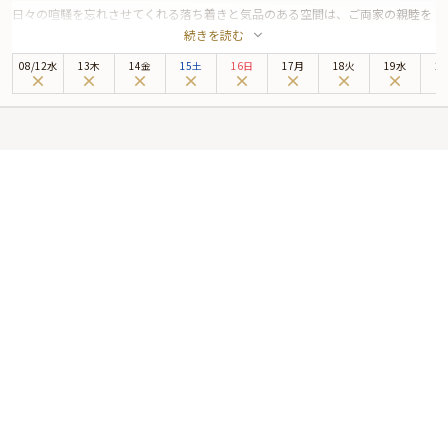
日々の喧騒を忘れさせてくれる落ち着きと気品のある空間は、ご両家の親睦を
続きを読む
深める大切なお食事の場にふさわしい雰囲気が広がっています。
また、本プランは4～12名様対応の個室確約のため、周囲を気にせずご両家だ
08
/
12
水
13木
14金
15土
16日
17月
18火
19水
2
けのプライベート空間でごゆっくりご歓談いただけます。
お召し上がりいただく和食会席コース全8品は、厳選した旬の味覚を和の伝統
を守りつつ、モダンなアレンジで仕上げた匠の技が光るお料理をお楽しみいた
だけます。福岡市内の絶景を一望できるお席にて、心ゆくまでごゆっくりご堪
能ください。
厳選食材で織りなすモダンな和食会席と美しい景色を堪能する、心に残る有意
義な結納・お顔合わせをご体験ください。
※令和8年熊本地震の影響により、当面の間、九州地方宛のお祝いアイテム配
送に遅延が発生する可能性がございます。
そのため、お客様への確実なお届けを優先し、一時的にプランページ上でのお
祝いアイテムの掲載を休止しております。