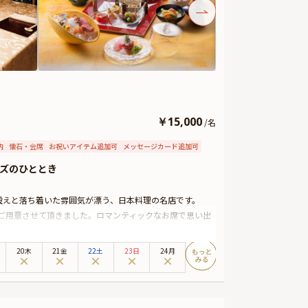
￥
15,000
/
名
内
懐石・会席
お祝いアイテム追加可
メッセージカード追加可
ズのひととき
設えと落ち着いた雰囲気が漂う、日本料理の名店です。
ご用意させて頂きました。ロマンティックなお席で思い出
20木
21金
22土
23日
24月
コースによりバラの花束12本をご用意させて頂きます。
用意可能。メッセージカードは着席時に、花束やギフトは