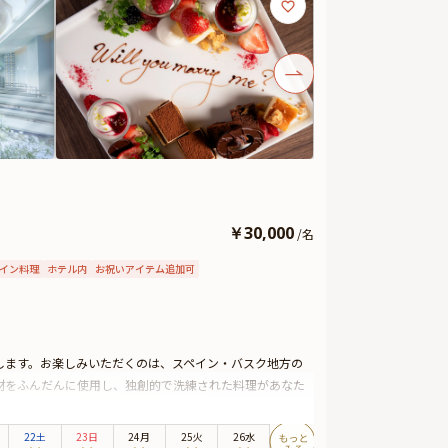
￥
30,000
/
名
イン料理
ホテル内
お祝いアイテム追加可
します。お楽しみいただくのは、スペイン・バスク地方の
材をふんだんに使用し、独創的で洗練された料理があなた
別感が一層高まります。
ードには季節のお花が敷き詰められ、まるで夢のような美
22土
23日
24月
25火
26水