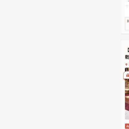
ホ
ン
そ
0
こ
プ
一
A