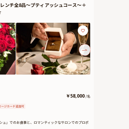
フレンチ全8品～プティアッシュコース～＋
評いただいています。詳しくは本ページ中段の「お祝いアイ
★
い。
￥
58,000
/
名
セージカード追加可
シュ」でのお食事と、ロマンティックなサロンでのプロポ