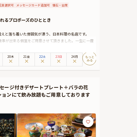
花束選択可
メッセージカード追加可
懐石・会席
れるプロポーズのひととき
設えと落ち着いた雰囲気が漂う、日本料理の名店です。
食事が出来る個室をご用意させて頂きました。一生に一度
繊細な味わいと美しい盛り付けは、大切な方への想いを伝え
20木
21金
22土
23日
24月
によりバラの花束12本をご用意させて頂きます。（オプ
ッセージ付きデザートプレート＋バラの花
用意可能。メッセージカードは着席時に、花束やギフトは
ションにて飲み放題もご用意しております
評いただいています。詳しくは本ページ中段の「お祝いアイ
導きます。