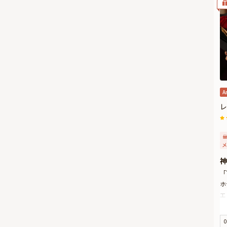
A
レ
メ
神
「
ホ
エ
の
プ
0