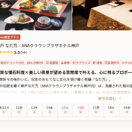
nny限定プラン
戸 なだ万／ANAクラウンプラザホテル神戸
5.0
(5件)
乾杯ドリンク付き
お子様OK
高層階
絶景
サプライズ
夜景
花束選択可
ホテル
質な懐石料理×美しい夜景が望める窓際席で叶える、心に残るプロポー
季折々の味わいと、日本のおもてなし文化を受け継ぐ老舗「なだ万」。
の伝統を継ぐ神戸なだ万（ANAクラウンプラザホテル神戸内）は、洗練された和の
プランでは、地上34階の店内から神戸の美しい景観をお楽しみいただける窓側席を
続きを読む
残るひとときをお過ごし頂けます。
料理は、特別懐石7品をご用意。新鮮な食材を使用した華やかな内容の懐石です。
8
/
11
火
12水
13木
14金
15土
16日
17月
18火
19水
杯ワンドリンクに加え、食後のデザートにはメッセージ入りのお皿をご用意。さらに
オプションにて花束のグレードアップも可能です）
切な想いを特別な形で伝えられるプロポーズに最適な特典となっております。
た、有料オプションにて花束・ギフト・カスタマイズ可能なメッセージカードもご