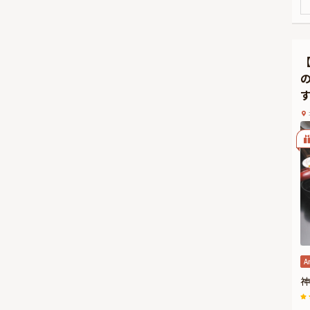
し
感
ま
台
A
神