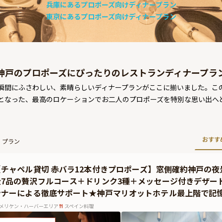
兵庫にあるプロポーズ向けディナープラン
東京にあるプロポーズ向けディナープラン
神戸のプロポーズにぴったりのレストランディナープラ
別な瞬間にふさわしい、素晴らしいディナープランがここに揃いました。
となった、最高のロケーションでお二人のプロポーズを特別な思い出へ
おすす
) プラン
【チャペル貸切 赤バラ12本付きプロポーズ】窓側確約神戸の
全7品の贅沢フルコース＋ドリンク3種＋メッセージ付きデザー
ンナーによる徹底サポート★神戸マリオットホテル最上階で記
メリケン・ハーバーエリア
スペイン料理