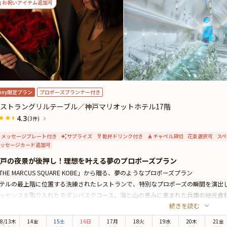
お祝いアイテム追加可
nny限定プラン
プロポーズプランナー付き
ストラングリルテーブル／神戸マリオットホテル17階
4.3
(3件)
メッセージプレート付き
サプライズ
乾杯ドリンク付き
チャペル貸切
花束選択可
スペ
ッセージカード追加可
戸の夜景が後押し！理想を叶える夢のプロポーズプラン
THE MARCUS SQUARE KOBE」から贈る、夢のようなプロポーズプラン
テルの最上階に位置する洗練されたレストランで、特別なプロポーズの瞬間を演出
ッセンスを取り入れたモダンバスクコース。海と山の恵みに恵まれた兵庫の地元食
続きを読む
大切な日を彩ります。ドリンク3種やメッセージ付きデザートも含まれており、特
ロポーズの舞台には、幻想的な石造りのチャペルをご用意。ガラスのヴァージンロ
8
/
13
木
14金
15土
16日
17月
18火
19水
20木
21金