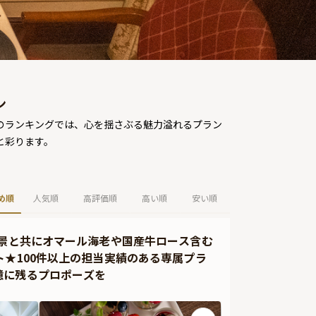
ン
このランキングでは、心を揺さぶる魅力溢れるプラン
と彩ります。
め順
人気順
高評価順
高い順
安い順
夜景と共にオマール海老や国産牛ロース含む
ト★100件以上の担当実績のある専属プラ
憶に残るプロポーズを