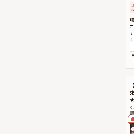
お
職
四
そ
本
の
お
0
る
食
シ
大
ま
コ
テ
人
神