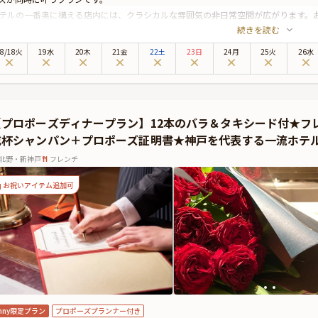
テルの一番奥に構える店内には、クラシカルな雰囲気の非日常空間が広がります。
続きを読む
チディナーをご用意。食前の乾杯シャンパンのサービスとともにご堪能ください。
してプロポーズのお時間には、セレモニー専用の貸切サロンへのご案内をお約束。
8
/
18
火
19水
20木
21金
22土
23日
24月
25火
26水
とを誓う108本のバラをご用意いたします。
ロポーズの後には、総支配人・総料理長の山口浩氏による直筆サイン付プロポーズ
度の思い出となるひとときをお過ごしください。
【プロポーズディナープラン】12本のバラ＆タキシード付★フ
乾杯シャンパン＋プロポーズ証明書★神戸を代表する一流ホテ
北野・新神戸
フレンチ
お祝いアイテム追加可
nny限定プラン
プロポーズプランナー付き