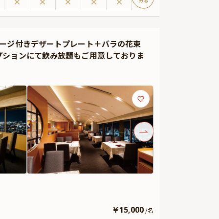
ラの花束をプレゼント。サプライズ演出として、より一層
任せください。心に残る素晴らしいひとときを、最高の舞
セージ付きデザートプレート＋バラの花束
プションにて飲み放題もご用意しておりま
￥
15,000
/
名