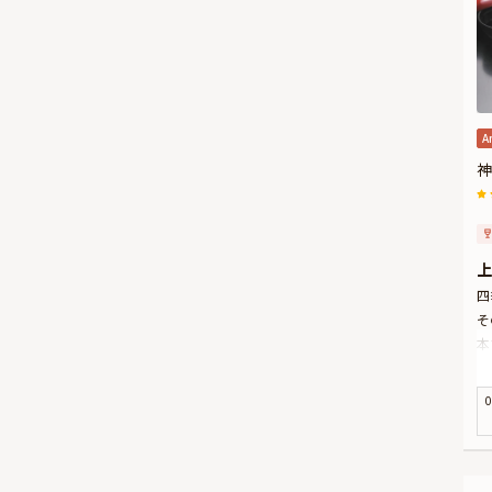
A
神
上
四
そ
本
に
お
0
乾
（
大
ま