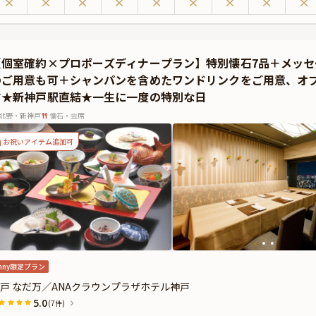
い景色が広がります。さらに、「結婚してください」という想いを込めた12本のバ
動的な瞬間を作り上げます。
た、経験豊富な専属プランナーが、準備から当日まで完全サポート。記念撮影もお
でお届けします。
【個室確約×プロポーズディナープラン】特別懐石7品＋メッ
のご用意も可＋シャンパンを含めたワンドリンクをご用意、オ
す★新神戸駅直結★一生に一度の特別な日
北野・新神戸
懐石・会席
お祝いアイテム追加可
nny限定プラン
戸 なだ万／ANAクラウンプラザホテル神戸
5.0
(7件)