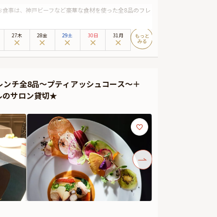
お食事は、神戸ビーフなど豪華な食材を使った全8品のフレ
タキシードに加え、永久（とわ）にかけて、永遠に愛する
27木
28金
29土
30日
31月
証明書も進呈いたします。感動的なサプライズで、一生に
レンチ全8品～プティアッシュコース～＋
ルのサロン貸切★