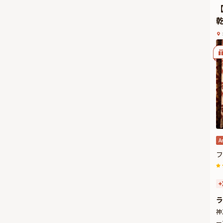
コ
テ
一
神
A
フ
ラ
神
ー