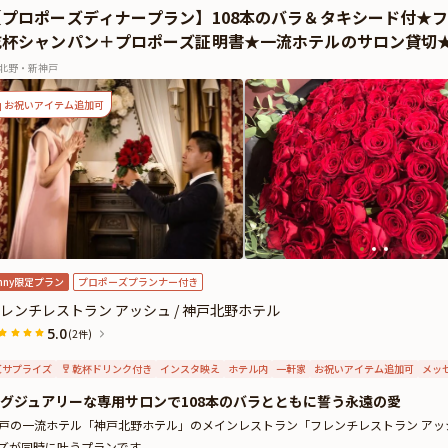
【プロポーズディナープラン】108本のバラ＆タキシード付★
ース終盤にお渡しができ、想いを伝えるサプライズ演出として多くのお客様にご好
乾杯シャンパン＋プロポーズ証明書★一流ホテルのサロン貸切
ム」をご覧ください。
生に一度の大切な瞬間を、日常を離れた上質な空間と極上の料理とともに。
北野・新神戸
戸なだ万で、おふたりの未来を紡ぐ忘れられないプロポーズの夜をお過ごしくださ
お祝いアイテム追加可
nny限定プラン
プロポーズプランナー付き
レンチレストラン アッシュ / 神戸北野ホテル
5.0
(2件)
サプライズ
乾杯ドリンク付き
インスタ映え
ホテル内
一軒家
お祝いアイテム追加可
メッ
グジュアリーな専用サロンで108本のバラとともに誓う永遠の愛
戸の一流ホテル「神戸北野ホテル」のメインレストラン「フレンチレストラン アッ
ズが同時に叶うプランです。