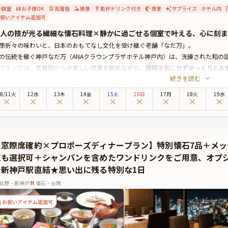
個室
お子様OK
高層階
絶景
乾杯ドリンク付き
夜景
サプライズ
ホテル内
祝いアイテム追加可
人の技が光る繊細な懐石料理×静かに過ごせる個室で叶える、心に刻ま
季折々の味わいと、日本のおもてなし文化を受け継ぐ老舗「なだ万」。
の伝統を継ぐ神戸なだ万（ANAクラウンプラザホテル神戸内）は、洗練された和の
プランでは、高層階からの美しい夜景を眺めながら、周囲を気にせずゆっくりとお
続きを読む
特別な日をお過ごし頂くのに相応しい上質な個室です。
料理は、特別懐石7品をご用意。新鮮な食材を使用した華やかな内容の懐石です。
8
/
11
火
12水
13木
14金
15土
16日
17月
18火
19水
特別な夜をより一層華やかに彩ります。
後のデザートには、メッセージ入りのお皿をご用意。さらに乾杯ドリンクと、コース
ョンにて花束のグレードアップも可能です）
切な想いを特別な形で伝えられるプロポーズに最適な特典となっております。
【窓際席確約×プロポーズディナープラン】特別懐石7品＋メ
た、有料オプションにて花束・ギフト・カスタマイズ可能なメッセージカードもご
束も選択可＋シャンパンを含めたワンドリンクをご用意、オプ
ース終盤にお渡しができ、想いを伝えるサプライズ演出として多くのお客様にご好
★新神戸駅直結★思い出に残る特別な1日
ム」をご覧ください。
生で最も特別な瞬間を彩るにふさわしい、洗練された空間と心尽くしの懐石料理。
北野・新神戸
懐石・会席
戸なだ万が、おふたりの新たな歩みを祝福するかけがえのないプロポーズの夜へと
お祝いアイテム追加可