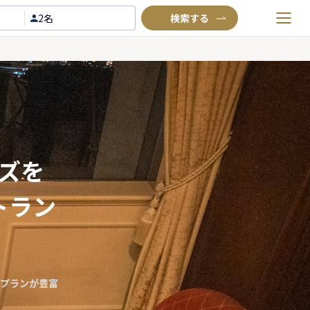
2名
お気に入りプラン
閲覧履歴
TOP
Annyお祝い体験について
Annyお祝いアイテムについて
ズを
よくあるご質問
トラン
お問い合わせ
プランが豊富